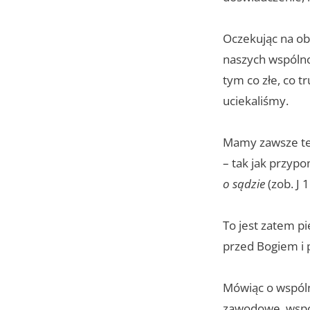
Oczekując na ob
naszych wspólno
tym co złe, co t
uciekaliśmy.
Mamy zawsze ten
– tak jak przyp
o sądzie
(zob. J 
To jest zatem p
przed Bogiem i
Mówiąc o wspól
zawodowe, wspóln