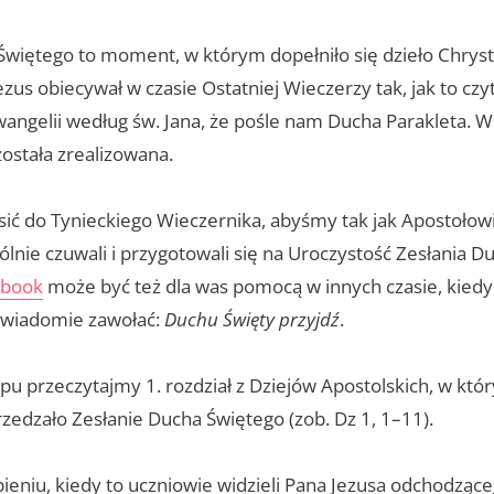
Świętego to moment, w którym dopełniło się dzieło Chry
ezus obiecywał w czasie Ostatniej Wieczerzy tak, jak to czy
ngelii według św. Jana, że pośle nam Ducha Parakleta. W
została zrealizowana.
ić do Tynieckiego Wieczernika, abyśmy tak jak Apostołow
lnie czuwali i przygotowali się na Uroczystość Zesłania D
-book
może być też dla was pomocą w innych czasie, kiedy
 świadomie zawołać:
Duchu Święty przyjdź
.
pu przeczytajmy 1. rozdział z Dziejów Apostolskich, w któ
zedzało Zesłanie Ducha Świętego (zob. Dz 1, 1–11).
eniu, kiedy to uczniowie widzieli Pana Jezusa odchodzące