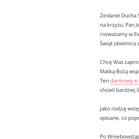
Zesłanie Ducha 
na krzyżu. Pan J
rozważamy w Ewa
Świąt obietnica 
Chcę Was zapros
Matką Bożą wspó
Ten
darmowy e
chcieli bardziej
Jako rodzaj wstę
opisane, co popr
Po Wniebowstąpi