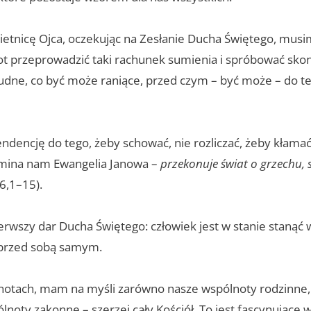
ietnicę Ojca, oczekując na Zesłanie Ducha Świętego, mus
t przeprowadzić taki rachunek sumienia i spróbować skon
rudne, co być może raniące, przed czym – być może – do te
dencję do tego, żeby schować, nie rozliczać, żeby kłamać
omina nam Ewangelia Janowa –
przekonuje świat o grzechu, 
16,1–15).
ierwszy dar Ducha Świętego: człowiek jest w stanie stanąć
 przed sobą samym.
notach, mam na myśli zarówno nasze wspólnoty rodzinne,
oty zakonne – szerzej cały Kościół. To jest fascynujące 