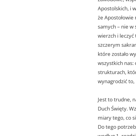
Apostolskich, i 
że Apostołowie 
samych – nie w ś
wierzch i leczyć
szczerym sakram
które zostało wy
wszystkich nas:
strukturach, kt
wynagrodzić to, c
Jest to trudne, 
Duch Święty. Wz
miary tego, co 
Do tego potrzebn
według 1. rozdzi