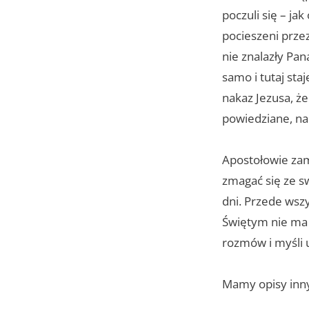
poczuli się – ja
pocieszeni prze
nie znalazły Pan
samo i tutaj st
nakaz Jezusa, że
powiedziane, na 
Apostołowie zam
zmagać się ze s
dni. Przede wsz
Świętym nie ma 
rozmów i myśli 
Mamy opisy inn