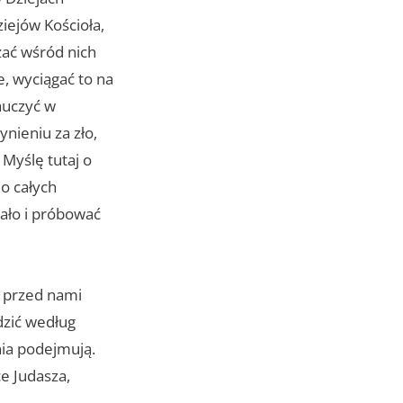
iejów Kościoła,
żać wśród nich
e, wyciągać to na
nauczyć w
nieniu za zło,
 Myślę tutaj o
o całych
nało i próbować
a przed nami
dzić według
nia podejmują.
ce Judasza,