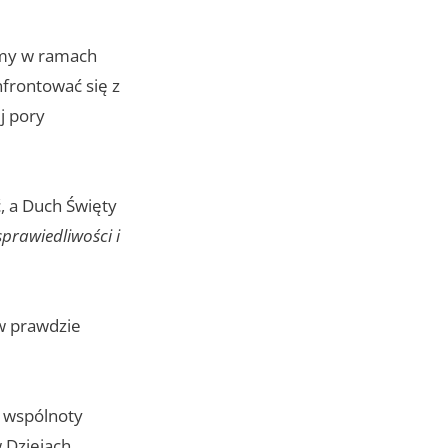
imy w ramach
frontować się z
j pory
, a Duch Święty
sprawiedliwości i
 w prawdzie
 wspólnoty
w Dziejach