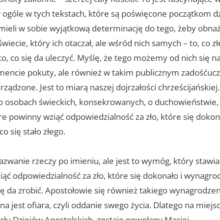
w ogóle w tych tekstach, które są poświęcone początkom dz
mieli w sobie wyjątkową determinację do tego, żeby obna
wiecie, który ich otaczał, ale wśród nich samych – to, co zł
 to, co się da uleczyć. Myślę, że tego możemy od nich się 
encie pokuty, ale również w takim publicznym zadośćuczy
rządzone. Jest to miarą naszej dojrzałości chrześcijańskiej.
 o osobach świeckich, konsekrowanych, o duchowieństwie, 
óre powinny wziąć odpowiedzialność za zło, które się doko
o się stało złego.
nazwanie rzeczy po imieniu, ale jest to wymóg, który stawi
iąć odpowiedzialność za zło, które się dokonało i wynagro
się da zrobić. Apostołowie się również takiego wynagrodze
a jest ofiara, czyli oddanie swego życia. Dlatego na miejs
ału Dziejów Apostolskich, zostaje powołany Maciej.