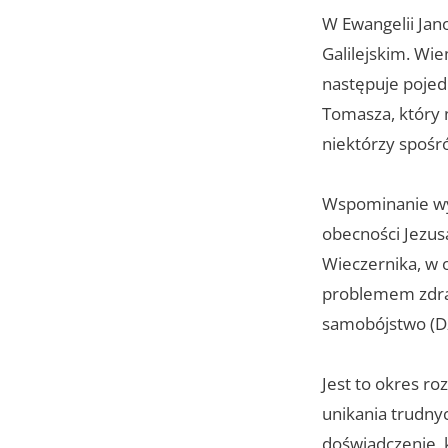
W Ewangelii Jano
Galilejskim. Wie
następuje pojedn
Tomasza, który 
niektórzy spośr
Wspominanie wy
obecności Jezus
Wieczernika, w 
problemem zdrady
samobójstwo (Dz
Jest to okres r
unikania trudny
doświadczenie, 