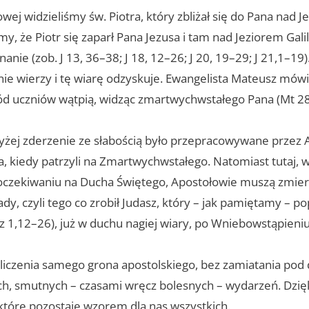
wej widzieliśmy św. Piotra, który zbliżał się do Pana nad 
my, że Piotr się zaparł Pana Jezusa i tam nad Jeziorem Gali
anie (zob. J 13, 36–38; J 18, 12–26; J 20, 19–29; J 21,1–19
nie wierzy i tę wiarę odzyskuje. Ewangelista Mateusz mówi
ód uczniów wątpią, widząc zmartwychwstałego Pana (Mt 28
żej zderzenie ze słabością było przepracowywane przez 
a, kiedy patrzyli na Zmartwychwstałego. Natomiast tutaj, 
oczekiwaniu na Ducha Świętego, Apostołowie muszą zmierz
, czyli tego co zrobił Judasz, który – jak pamiętamy – po
 1,12–26), już w duchu nagiej wiary, po Wniebowstąpieniu
ozliczenia samego grona apostolskiego, bez zamiatania pod
ch, smutnych – czasami wręcz bolesnych – wydarzeń. Dzięk
które pozostaje wzorem dla nas wszystkich.