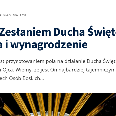
PISMO ŚWIĘTE
 Zesłaniem Ducha Święt
a i wynagrodzenie
est przygotowaniem pola na działanie Ducha Święt
u Ojca. Wiemy, że jest On najbardziej tajemniczy
zech Osób Boskich…