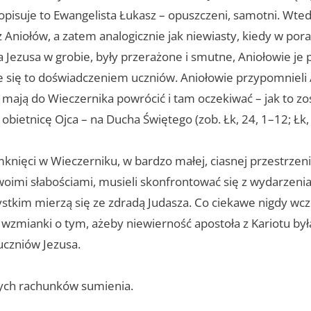
k opisuje to Ewangelista Łukasz – opuszczeni, samotni. Wted
z Aniołów, a zatem analogicznie jak niewiasty, kiedy w po
a Jezusa w grobie, były przerażone i smutne, Aniołowie je p
aje się to doświadczeniem uczniów. Aniołowie przypomniel
 mają do Wieczernika powrócić i tam oczekiwać – jak to zo
obietnicę Ojca – na Ducha Świętego (zob. Łk, 24, 1–12; Łk,
knięci w Wieczerniku, w bardzo małej, ciasnej przestrzeni
woimi słabościami, musieli skonfrontować się z wydarzeni
ystkim mierzą się ze zdradą Judasza. Co ciekawe nigdy wcz
wzmianki o tym, ażeby niewierność apostoła z Kariotu b
uczniów Jezusa.
ych rachunków sumienia.