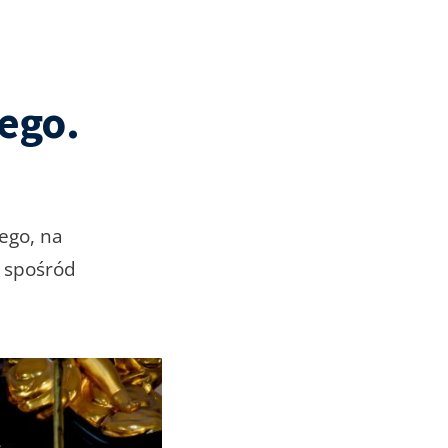
ego.
ego, na
m spośród