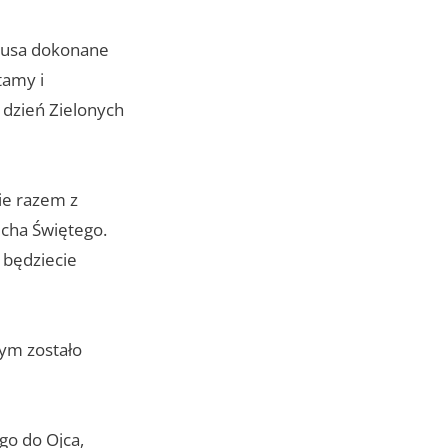
stusa dokonane
tamy i
 dzień Zielonych
ie razem z
ucha Świętego.
 będziecie
rym zostało
go do Ojca,