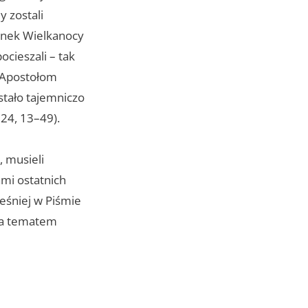
y zostali
ranek Wielkanocy
ocieszali – tak
i Apostołom
stało tajemniczo
 24, 13–49).
, musieli
ami ostatnich
eśniej w Piśmie
yła tematem