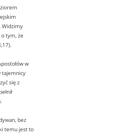
Jeziorem
lejskim
). Widzimy
 o tym, że
,17).
Apostołów w
w tajemnicy
yć się z
pełnił
.
 dywan, bez
i temu jest to