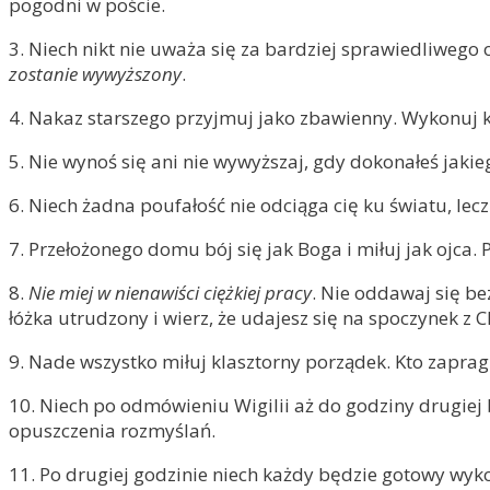
pogodni w poście.
3. Niech nikt nie uważa się za bardziej sprawiedliwego o
zostanie wywyższony
.
4. Nakaz starszego przyjmuj jako zbawienny. Wykonuj 
5. Nie wynoś się ani nie wywyższaj, gdy dokonałeś jakie
6. Niech żadna poufałość nie odciąga cię ku światu, lecz
7. Przełożonego domu bój się jak Boga i miłuj jak ojca.
8.
Nie miej w nienawiści ciężkiej pracy
. Nie oddawaj się be
łóżka utrudzony i wierz, że udajesz się na spoczynek z 
9. Nade wszystko miłuj klasztorny porządek. Kto zapragną
10. Niech po odmówieniu Wigilii aż do godziny drugie
opuszczenia rozmyślań.
11. Po drugiej godzinie niech każdy będzie gotowy wyk