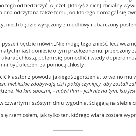
go odziedziczyć. A jeżeli [któryś z nich] chciałby wywie
ła ona odczytana także temu, od którego domagał się zwr
eszy, niech będzie wyłączony z modlitwy i obarczony poste
 i pysze i będzie mówił: „Nie mogę tego znieść, lecz wezm
ech natychmiast doniesie o tym przełożonemu, przełożony 
o ukarać chłostą, potem się pomodlić i wtedy dopiero mo
inni być uleczeni za pomocą chłosty.
ścić klasztor z powodu jakiegoś zgorszenia, to wolno mu 
m niebieskie zdobywają cisi i pokój czyniący, aby zostali 
ętrzne.
Na kim spocznę – mówi Pan – jeśli nie na tym, kto jest
t w czwartym i szóstym dniu tygodnia, ściągają na siebie c
 się rzemiosłem, jak tylko ten, którego wiara została wyp