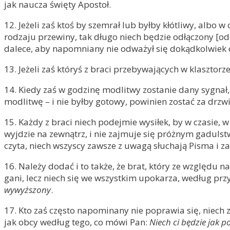
jak naucza święty Apostoł.
12. Jeżeli zaś ktoś by szemrał lub byłby kłótliwy, alb
rodzaju przewiny, tak długo niech będzie odłączony [od
dalece, aby napomniany nie odważył się dokądkolwiek 
13. Jeżeli zaś któryś z braci przebywających w klasztor
14. Kiedy zaś w godzinę modlitwy zostanie dany sygnał, 
modlitwę – i nie byłby gotowy, powinien zostać za drzw
15. Każdy z braci niech podejmie wysiłek, by w czasie, w
wyjdzie na zewnątrz, i nie zajmuje się próżnym gadulst
czyta, niech wszyscy zawsze z uwagą słuchają Pisma i z
16. Należy dodać i to także, że brat, który ze względu 
gani, lecz niech się we wszystkim upokarza, według pr
wywyższony
.
17. Kto zaś często napominany nie poprawia się, niech
jak obcy według tego, co mówi Pan:
Niech ci będzie jak p