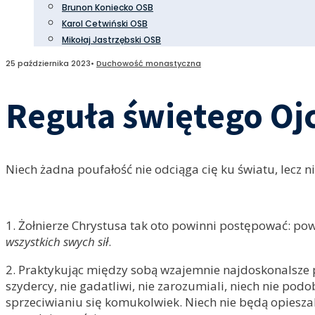
Brunon Koniecko OSB
Karol Cetwiński OSB
Mikołaj Jastrzębski OSB
25 października 2023
•
Duchowość monastyczna
Reguła świętego Oj
Niech żadna poufałość nie odciąga cię ku światu, lecz ni
1. Żołnierze Chrystusa tak oto powinni postępować: p
wszystkich swych sił
.
2. Praktykując między sobą wzajemnie najdoskonalsze po
szydercy, nie gadatliwi, nie zarozumiali, niech nie po
sprzeciwianiu się komukolwiek. Niech nie będą opieszal