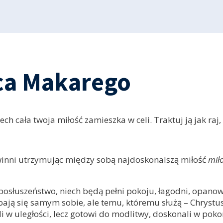
ca Makarego
ech cała twoja miłość zamieszka w celi. Traktuj ją jak ra
owinni utrzymując między sobą najdoskonalszą miłość
miło
słuszeństwo, niech będą pełni pokoju, łagodni, opanowan
dobają się samym sobie, ale temu, któremu służą – Chryst
i w uległości, lecz gotowi do modlitwy, doskonali w pok