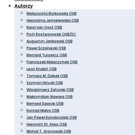
Autorzy
Małgorzata Borkowska OSB
Hieronima Jemielewska OSB
Karol van Oost OSB
Piotr Rostworowski OSB/EC
Augustyn Jankowski OSB
Paweł Sczaniecki OSB
Bernard Turowicz OSB
Franciszek Małaczyński OSB
Leon Knabit OSB
Tomasz M. Dąbek OSB
Szymon Hiżycki OSB
Włodzimierz Zatorski OSB
Maksymilian Nawara OSB
Bernard Sawicki OSB
Konrad Małys OSB
Jan Paweł Konobrodzki OSB
Hieronim St. Kreis OSB
Michał T. Gronowski OSB