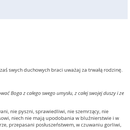
j, zaś swych duchowych braci uważaj za trwałą rodzinę.
wać Boga z całego swego umysłu, z całej swojej duszy i ze
i, nie pyszni, sprawiedliwi, nie szemrzący, nie
usowi, niech nie mają upodobania w bluźnierstwie i w
orze, przepasani posłuszeństwem, w czuwaniu gorliwi,