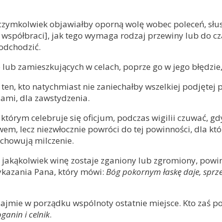
o w czymkolwiek objawiałby oporną wolę wobec poleceń, sł
 współbraci], jak tego wymaga rodzaj przewiny lub do cz
odchodzić.
ze lub zamieszkujących w celach, poprze go w jego błędzi
ten, kto natychmiast nie zaniechałby wszelkiej podjętej 
iami, dla zawstydzenia.
 którym celebruje się oficjum, podczas wigilii czuwać, gd
wem, lecz niezwłocznie powróci do tej powinności, dla kt
achowują milczenie.
na jakąkolwiek winę zostaje zganiony lub zgromiony, powi
zykazania Pana, który mówi:
Bóg pokornym łaskę daje, sprze
 zajmie w porządku wspólnoty ostatnie miejsce. Kto zaś 
oganin i celnik
.