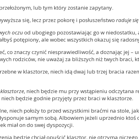
a przełożonym, lub tym który zostanie zapytany.
wywyższa się, lecz przez pokorę i posłuszeństwo
raduje si
twych oczu
od ubogiego pozostawiając go w niedostatku, a
tałbyś potępiony, ale wobec wszystkich okazuj się radosny
eć, co znaczy czynić niesprawiedliwość, a doznając jej – u
wych rodziców, nie uważaj za bliższych niż twych braci, kt
zebne w klasztorze, niech idą dwaj lub trzej bracia razem
 klasztorze
, niech będzie mu przy wstąpieniu odczytana r
, niech będzie godnie przyjęty przez braci w klasztorze.
ne, niech położy to przed wszystkimi braćmi na stole, jak 
nie dysponuje samym sobą. Albowiem jeżeli uprzednio kto
iek miał on do swej dyspozycji.
szenia będzie chciał opuścić klasztor, nie otrzyma nicze