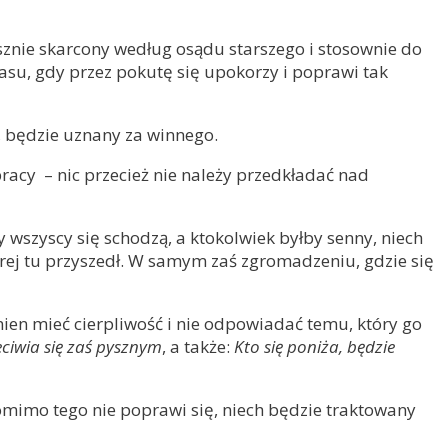
usznie skarcony według osądu starszego i stosownie do
asu, gdy przez pokutę się upokorzy i poprawi tak
e, będzie uznany za winnego.
pracy – nic przecież nie należy przedkładać nad
y wszyscy się schodzą, a ktokolwiek byłby senny, niech
órej tu przyszedł. W samym zaś zgromadzeniu, gdzie się
nien mieć cierpliwość i nie odpowiadać temu, który go
ciwia się zaś pysznym
, a także:
Kto się poniża, będzie
pomimo tego nie poprawi się, niech będzie traktowany