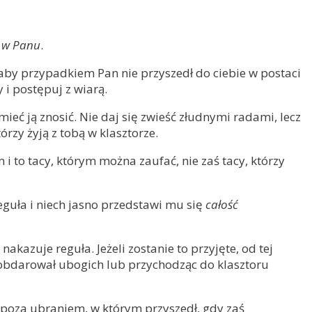
ę w Panu
.
by przypadkiem Pan nie przyszedł do ciebie w postaci
 i postępuj z wiarą.
mieć ją znosić. Nie daj się zwieść złudnymi radami, lecz
órzy żyją z tobą w klasztorze.
 i to tacy, którym można zaufać, nie zaś tacy, którzy
eguła i niech jasno przedstawi mu się
całość
nakazuje reguła. Jeżeli zostanie to przyjęte, od tej
ś obdarował ubogich lub przychodząc do klasztoru
go poza ubraniem, w którym przyszedł, gdy zaś