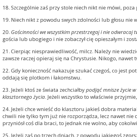
18. Szczególnie zaś przy stole niech nikt nie mówi, poz
19. Niech nikt z powodu swych zdolności lub głosu nie 
20.
Gościnności we wszystkim przestrzegaj i nie odwracaj 
gościa lub ubogiego i nie zobaczył cię opieszałym i zos
21. Cierpiąc niesprawiedliwość, milcz. Należy nie wiedzi
zawsze raczej opieraj się na Chrystusie. Nikogo, nawet t
22. Gdy konieczność nakazuje szukać czegoś, co jest potr
oddają się plotkom i łakomstwu.
23. Jeżeli ktoś ze świata zechciałby
podjąć mnisze życie w
klasztornego życia
. Jeżeli wszystko to właściwie przyjmie
24. Jeżeli chce wnieść do klasztoru jakieś dobra material
chwili nie tylko tym już nie rozporządza, lecz nawet 
przyniósł coś dla braci, to jednak nie wolno, aby cokolw
25. Jeżeli zaś po trzech dniach, z powodu jakiegoś zgor