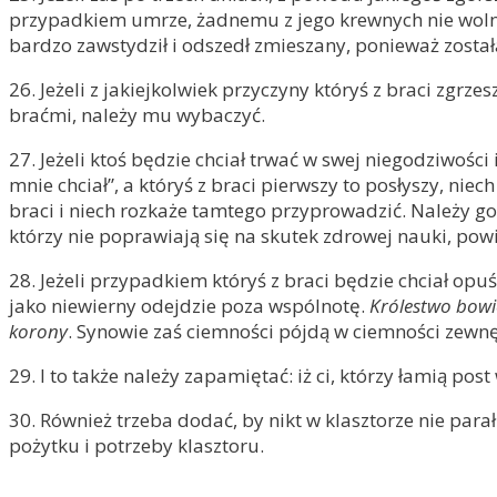
przypadkiem umrze, żadnemu z jego krewnych nie wolno te
bardzo zawstydził i odszedł zmieszany, ponieważ zosta
26. Jeżeli z jakiejkolwiek przyczyny któryś z braci zgrz
braćmi, należy mu wybaczyć.
27. Jeżeli ktoś będzie chciał trwać w swej niegodziwości
mnie chciał”, a któryś z braci pierwszy to posłyszy, ni
braci i niech rozkaże tamtego przyprowadzić. Należy g
którzy nie poprawiają się na skutek zdrowej nauki, pow
28. Jeżeli przypadkiem któryś z braci będzie chciał opu
jako niewierny odejdzie poza wspólnotę.
Królestwo bowie
korony
. Synowie zaś ciemności pójdą w ciemności zewn
29. I to także należy zapamiętać: iż ci, którzy łamią pos
30. Również trzeba dodać, by nikt w klasztorze nie parał
pożytku i potrzeby klasztoru.