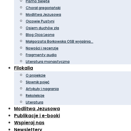
Pismo Święte
Chorał gregoriański
Modlitwa Jezusowa
Ojcowie Pustyni
Osiem duchów zła
Blog Ojca Leona
Małgorzata Borkowska OSB wyjaśnia…
Nowości i recenzje
Fragmenty audio
Literatura monastyczna
Filokalia
O projekcie
Słownik pojęć
Artykuły i nagrania
Rekolekcje
Literatura
Modlitwa Jezusowa
Publikacje i e-booki
Wspieraj nas
Newslettery