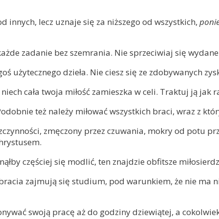
d innych, lecz uznaje się za niższego od wszystkich,
ponie
każde zadanie bez szemrania. Nie sprzeciwiaj się wydan
goś użytecznego dzieła. Nie ciesz się ze zdobywanych zysk
 niech cała twoja miłość zamieszka w celi. Traktuj ją jak
 Podobnie też należy miłować wszystkich braci, wraz z kt
zczynności, zmęczony przez czuwania, mokry od potu przy
Chrystusem.
łby częściej się modlić, ten znajdzie obfitsze miłosierdz
j bracia zajmują się studium, pod warunkiem, że nie ma
onywać swoją pracę aż do godziny dziewiątej, a cokolwie