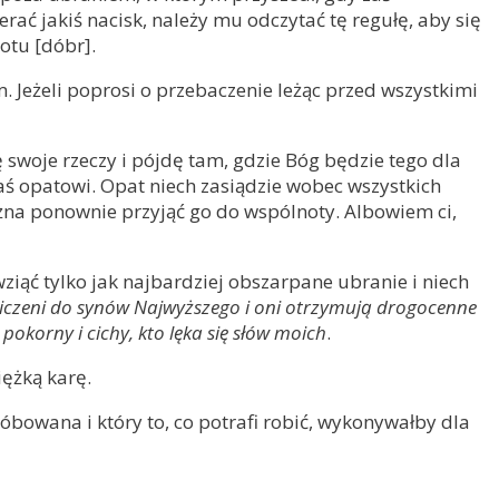
rać jakiś nacisk, należy mu odczytać tę regułę, aby się
otu [dóbr].
m. Jeżeli poprosi o przebaczenie leżąc przed wszystkimi
ę swoje rzeczy i pójdę tam, gdzie Bóg będzie tego dla
zaś opatowi. Opat niech zasiądzie wobec wszystkich
żna ponownie przyjąć go do wspólnoty. Albowiem ci,
wziąć tylko jak najbardziej obszarpane ubranie i niech
zaliczeni do synów Najwyższego i oni otrzymują drogocenne
 pokorny i cichy, kto lęka się słów moich
.
iężką karę.
róbowana i który to, co potrafi robić, wykonywałby dla