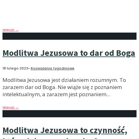
wszechobecnym i będącym bardzo intymnie w nas.
Może w tym pomóc praktyka modlitwy Jezusowej. To
bardzo osobiste zawołanie do Chrystusa.
Więcej
→
Modlitwa Jezusowa to dar od Boga
18 lutego 2023
•
Rozważania tygodniowe
Modlitwa Jezusowa jest działaniem rozumnym. To
zarazem dar od Boga. Nie wiąże się z poznaniem
intelektualnym, a zarazem jest poznaniem
...
Więcej
→
Modlitwa Jezusowa to czynność,