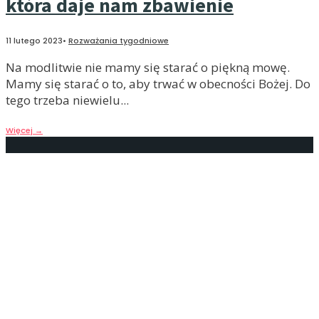
która daje nam zbawienie
11 lutego 2023
•
Rozważania tygodniowe
Na modlitwie nie mamy się starać o piękną mowę.
Mamy się starać o to, aby trwać w obecności Bożej. Do
tego trzeba niewielu
...
Więcej
→
Modlitwa Jezusowa jest
nieśmiertelna
4 lutego 2023
•
Rozważania tygodniowe
Każda strata czy śmierć może paradoksalnie
popychać nas jeszcze bardziej w medytację. Praktyka
modlitwy Jezusowej jawi się bowiem wtedy jako coś