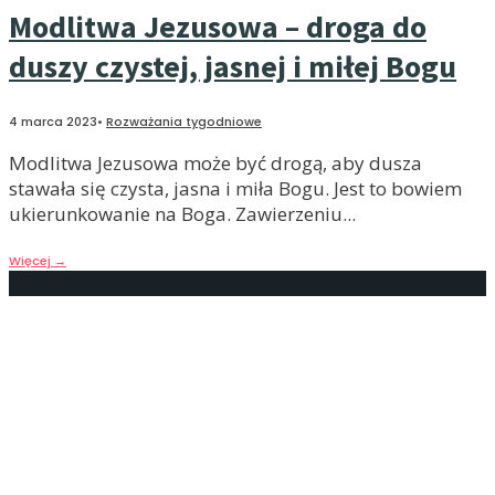
Modlitwa Jezusowa – droga do
duszy czystej, jasnej i miłej Bogu
4 marca 2023
•
Rozważania tygodniowe
Modlitwa Jezusowa może być drogą, aby dusza
stawała się czysta, jasna i miła Bogu. Jest to bowiem
ukierunkowanie na Boga. Zawierzeniu
...
Więcej
→
Modlitwa Jezusowa jest zawsze i
wszędzie możliwa
25 lutego 2023
•
Rozważania tygodniowe
Wiara ma nas prowadzić do prawdy o Bogu