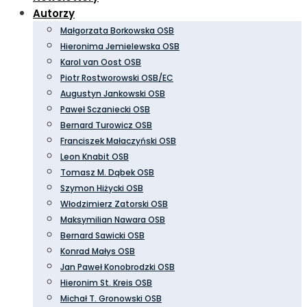
Autorzy
Małgorzata Borkowska OSB
Hieronima Jemielewska OSB
Karol van Oost OSB
Piotr Rostworowski OSB/EC
Augustyn Jankowski OSB
Paweł Sczaniecki OSB
Bernard Turowicz OSB
Franciszek Małaczyński OSB
Leon Knabit OSB
Tomasz M. Dąbek OSB
Szymon Hiżycki OSB
Włodzimierz Zatorski OSB
Maksymilian Nawara OSB
Bernard Sawicki OSB
Konrad Małys OSB
Jan Paweł Konobrodzki OSB
Hieronim St. Kreis OSB
Michał T. Gronowski OSB