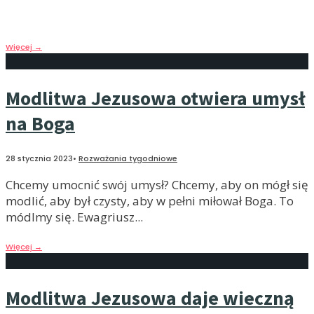
stałego, niezmiennego, niezależnego od tego, co się
wydarza. Jakby nic jej nie mogło złamać.
Więcej
→
Modlitwa Jezusowa otwiera umysł
na Boga
28 stycznia 2023
•
Rozważania tygodniowe
Chcemy umocnić swój umysł? Chcemy, aby on mógł się
modlić, aby był czysty, aby w pełni miłował Boga. To
módlmy się. Ewagriusz
...
Więcej
→
Modlitwa Jezusowa daje wieczną