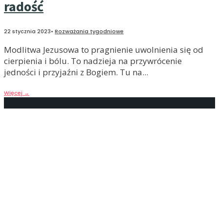
radość
22 stycznia 2023
•
Rozważania tygodniowe
Modlitwa Jezusowa to pragnienie uwolnienia się od
cierpienia i bólu. To nadzieja na przywrócenie
jedności i przyjaźni z Bogiem. Tu na
...
Więcej
→
Modlitwa Jezusowa to
przeciwstawienie zachłanności
14 stycznia 2023
•
Rozważania tygodniowe
Modlitwa Jezusowa to wytrwałe i pokorne wołanie. To
poprzestawanie na tym, co człowiek ma. W niej nie
szuka się rzeczy nadzwyczajnych. To proste wołanie,