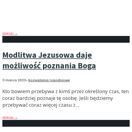
Modlitwa Jezusowa daje nam możliwość poznania
miłości Boga i Jego samego. Im bardziej będę Go
poznawać, tym bardziej będę wrażliwy.
Więcej
→
Modlitwa Jezusowa daje
możliwość poznania Boga
11 marca 2023
•
Rozważania tygodniowe
Kto bowiem przebywa z kimś przez określony czas, ten
coraz bardziej poznaje tę osobę. Jeśli będziemy
przebywać coraz więcej czasu z
...
Więcej
→