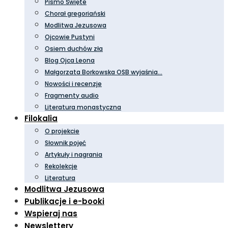
Pismo Święte
Chorał gregoriański
Modlitwa Jezusowa
Ojcowie Pustyni
Osiem duchów zła
Blog Ojca Leona
Małgorzata Borkowska OSB wyjaśnia…
Nowości i recenzje
Fragmenty audio
Literatura monastyczna
Filokalia
O projekcie
Słownik pojęć
Artykuły i nagrania
Rekolekcje
Literatura
Modlitwa Jezusowa
Publikacje i e-booki
Wspieraj nas
Newslettery