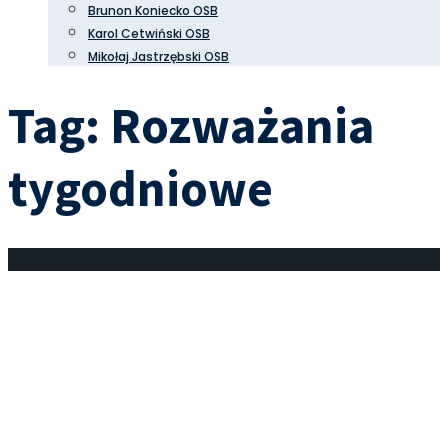
Brunon Koniecko OSB
Karol Cetwiński OSB
Mikołaj Jastrzębski OSB
Tag:
Rozważania
tygodniowe
Dzięki modlitwie Jezusowej
możemy poznawać miłość i dobroć
Boga
18 marca 2023
•
Rozważania tygodniowe