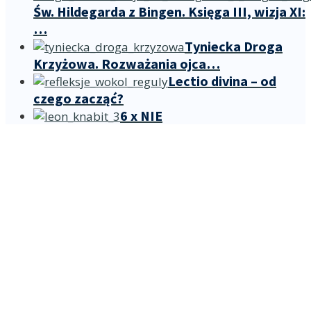
Św. Hildegarda z Bingen. Księga III, wizja XI:
…
Tyniecka Droga
Krzyżowa. Rozważania ojca…
Lectio divina – od
czego zacząć?
6 x NIE