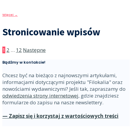
zawierające ufność i nadzieję.
Więcej
→
Stronicowanie wpisów
1
2
…
12
Następne
Bądźmy w kontakcie!
Chcesz być na bieżąco z najnowszymi artykułami,
informacjami dotyczącymi projektu "Filokalia" oraz
nowościami wydawniczymi? Jeśli tak, zapraszamy do
odwiedzenia strony internetowej
, gdzie znajdziesz
formularze do zapisu na nasze newslettery.
— Zapisz się i korzystaj z wartościowych treści