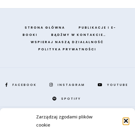
STRONA GŁÓWNA
PUBLIKACJE I E-
BOOKI
BĄDŹMY W KONTAKCIE…
WSPIERAJ NASZĄ DZIAŁALNOŚĆ
POLITYKA PRYWATNOŚCI
FACEBOOK
INSTAGRAM
YOUTUBE
SPOTIFY
Zarządzaj zgodami plików
Portal CSPB, przygotowany i prowadzony przez benedyktynów z opactwa
cookie
tynieckiego, to miejsce szczególne i jedyne w swoim rodzaju. Dlaczego?
Odpowiedź jest prosta: CSPB to pierwsze centrum on-line, w którym