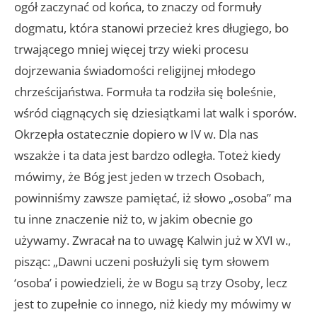
ogół zaczynać od końca, to znaczy od formuły
dogmatu, która stanowi przecież kres długiego, bo
trwającego mniej więcej trzy wieki procesu
dojrzewania świadomości religijnej młodego
chrześcijaństwa. Formuła ta rodziła się boleśnie,
wśród ciągnących się dziesiątkami lat walk i sporów.
Okrzepła ostatecznie dopiero w IV w. Dla nas
wszakże i ta data jest bardzo odległa. Toteż kiedy
mówimy, że Bóg jest jeden w trzech Osobach,
powinniśmy zawsze pamiętać, iż słowo „osoba” ma
tu inne znaczenie niż to, w jakim obecnie go
używamy. Zwracał na to uwagę Kalwin już w XVI w.,
pisząc: „Dawni uczeni posłużyli się tym słowem
‘osoba’ i powiedzieli, że w Bogu są trzy Osoby, lecz
jest to zupełnie co innego, niż kiedy my mówimy w