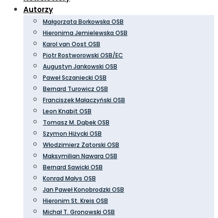
Autorzy
Małgorzata Borkowska OSB
Hieronima Jemielewska OSB
Karol van Oost OSB
Piotr Rostworowski OSB/EC
Augustyn Jankowski OSB
Paweł Sczaniecki OSB
Bernard Turowicz OSB
Franciszek Małaczyński OSB
Leon Knabit OSB
Tomasz M. Dąbek OSB
Szymon Hiżycki OSB
Włodzimierz Zatorski OSB
Maksymilian Nawara OSB
Bernard Sawicki OSB
Konrad Małys OSB
Jan Paweł Konobrodzki OSB
Hieronim St. Kreis OSB
Michał T. Gronowski OSB