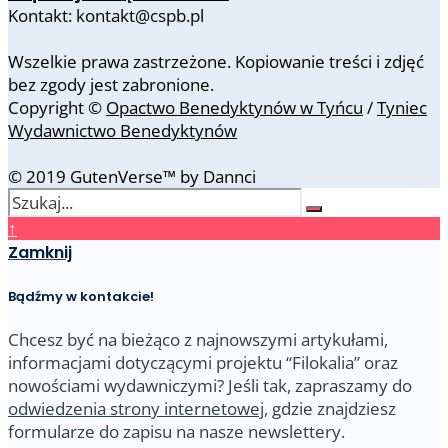
Kontakt: kontakt@cspb.pl
Wszelkie prawa zastrzeżone. Kopiowanie treści i zdjęć
bez zgody jest zabronione.
Copyright ©
Opactwo Benedyktynów w Tyńcu
/
Tyniec
Wydawnictwo Benedyktynów
© 2019 GutenVerse™ by Dannci
↑
Zamknij
Bądźmy w kontakcie!
Chcesz być na bieżąco z najnowszymi artykułami,
informacjami dotyczącymi projektu “Filokalia” oraz
nowościami wydawniczymi? Jeśli tak, zapraszamy do
odwiedzenia strony internetowej
, gdzie znajdziesz
formularze do zapisu na nasze newslettery.