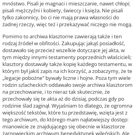
mnóstwo. Pisali je magnaci i mieszczanie, nawet chłopi;
pisali mężczyźni i kobiety, świeccy i księża. Nie pisali
tylko zakonnicy, bo ci nie mają prawa własności do
żadnej rzeczy, więc też i przekazywać niczego nie mogą.
Pomimo to archiwa klasztorne zawierają także i ten
rodzaj źródeł w obfitości. Zakupując jakąś posiadłość,
dostawało się przecież wszelkie dotyczące jej akta, w
tym między innymi testamenty poprzednich właścicieli;
klasztory dostawały także kopię każdego testamentu, w
którym był jakiś zapis na ich korzyść, a zobaczymy, że te
„legacje pobożne” bywały liczne i hojne. Poza tym wiele
rodzin szlacheckich oddawało swoje archiwa klasztorom
na przechowanie, i to nieraz tak skutecznie, że
przechowały się te akta aż do dzisiaj, podczas gdy po
rodzinie ślad zaginął. Wyjaśniam to dlatego, że ogromna
większość tekstów, które tu przedstawię, wzięta jest z
tego archiwum, do którego mam najłatwiejszy dostęp:
mianowicie ze znajdującego się obecnie w klasztorze
żarnowieckim archiwum benedyktynek wileńskich. Ale