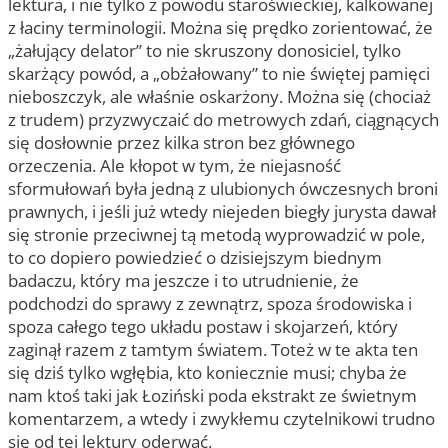
lektura, i nie tylko z powodu staroświeckiej, kalkowanej
z łaciny terminologii. Można się prędko zorientować, że
„żałujący delator” to nie skruszony donosiciel, tylko
skarżący powód, a „obżałowany” to nie świętej pamięci
nieboszczyk, ale właśnie oskarżony. Można się (chociaż
z trudem) przyzwyczaić do metrowych zdań, ciągnących
się dosłownie przez kilka stron bez głównego
orzeczenia. Ale kłopot w tym, że niejasność
sformułowań była jedną z ulubionych ówczesnych broni
prawnych, i jeśli już wtedy niejeden biegły jurysta dawał
się stronie przeciwnej tą metodą wyprowadzić w pole,
to co dopiero powiedzieć o dzisiejszym biednym
badaczu, który ma jeszcze i to utrudnienie, że
podchodzi do sprawy z zewnątrz, spoza środowiska i
spoza całego tego układu postaw i skojarzeń, który
zaginął razem z tamtym światem. Toteż w te akta ten
się dziś tylko wgłębia, kto koniecznie musi; chyba że
nam ktoś taki jak Łoziński poda ekstrakt ze świetnym
komentarzem, a wtedy i zwykłemu czytelnikowi trudno
się od tej lektury oderwać.