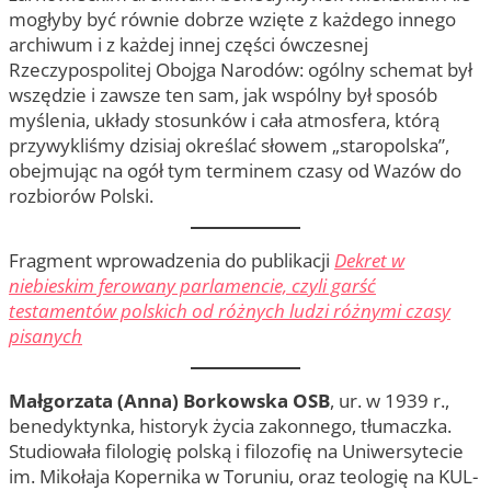
mogłyby być równie dobrze wzięte z każdego innego
archiwum i z każdej innej części ówczesnej
Rzeczypospolitej Obojga Narodów: ogólny schemat był
wszędzie i zawsze ten sam, jak wspólny był sposób
myślenia, układy stosunków i cała atmosfera, którą
przywykliśmy dzisiaj określać słowem „staropolska”,
obejmując na ogół tym terminem czasy od Wazów do
rozbiorów Polski.
Fragment wprowadzenia do publikacji
Dekret w
niebieskim ferowany parlamencie, czyli garść
testamentów polskich od różnych ludzi różnymi czasy
pisanych
Małgorzata (Anna) Borkowska OSB
, ur. w 1939 r.,
benedyktynka, historyk życia zakonnego, tłumaczka.
Studiowała filologię polską i filozofię na Uniwersytecie
im. Mikołaja Kopernika w Toruniu, oraz teologię na KUL-