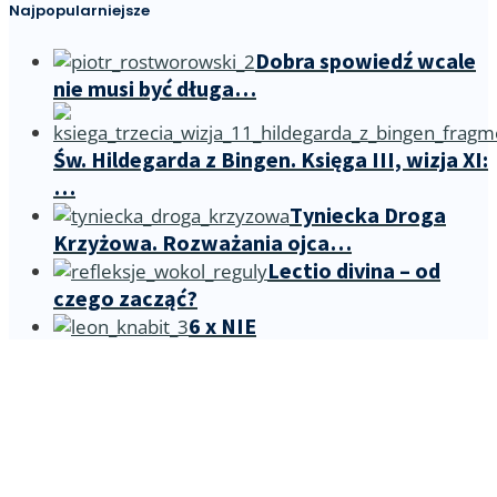
Najpopularniejsze
Dobra spowiedź wcale
nie musi być długa…
Św. Hildegarda z Bingen. Księga III, wizja XI:
…
Tyniecka Droga
Krzyżowa. Rozważania ojca…
Lectio divina – od
czego zacząć?
6 x NIE