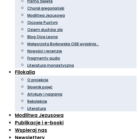
Pismo Święte
Chorał gregoriański
Modlitwa Jezusowa
Ojcowie Pustyni
Osiem duchów zła
Blog Ojca Leona
Małgorzata Borkowska OSB wyjaśnia…
Nowości i recenzje
Fragmenty audio
Literatura monastyczna
Filokalia
O projekcie
Słownik pojęć
Artykuły i nagrania
Rekolekcje
Literatura
Modlitwa Jezusowa
Publikacje i e-booki
Wspieraj nas
Newslettery