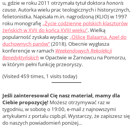
u, gdzie w roku 2011 otrzymała tytuł doktora
honoris
causa
. Autorka wielu prac teologicznych i historycznych,
felietonistka. Napisała m.in. nagrodzoną (KLIO) w 1997
roku monografię
„Życie codzienne polskich klasztorów
żeńskich w XVII do końca XVIII wieku”
. Wielką
popularność zyskała wydając
„Oślicę Balaama. Apel do
duchownych panów”
(2018). Obecnie wygłasza
konferencje w ramach
Weekendowych Rekolekcji
Benedyktyńskich
w Opactwie w Żarnowcu na Pomorzu,
w którym pełni funkcję przeoryszy.
(Visited 459 times, 1 visits today)
Jeśli zainteresował Cię nasz materiał, mamy dla
Ciebie propozycję!
Możesz otrzymywać raz w
tygodniu, w sobotę o 19:00, e-mail z najnowszymi
artykułami z portalu cspb.pl. Wystarczy, że zapiszesz się
do naszych powiadomień poniżej...