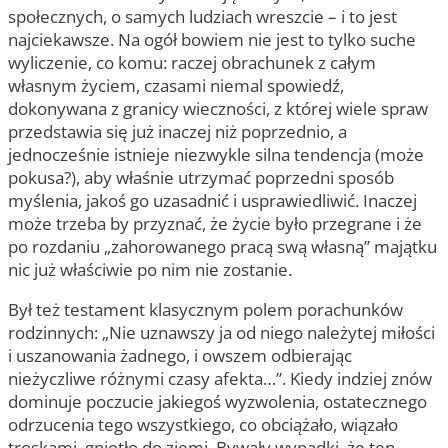
społecznych, o samych ludziach wreszcie – i to jest
najciekawsze. Na ogół bowiem nie jest to tylko suche
wyliczenie, co komu: raczej obrachunek z całym
własnym życiem, czasami niemal spowiedź,
dokonywana z granicy wieczności, z której wiele spraw
przedstawia się już inaczej niż poprzednio, a
jednocześnie istnieje niezwykle silna tendencja (może
pokusa?), aby właśnie utrzymać poprzedni sposób
myślenia, jakoś go uzasadnić i usprawiedliwić. Inaczej
może trzeba by przyznać, że życie było przegrane i że
po rozdaniu „zahorowanego pracą swą własną” majątku
nic już właściwie po nim nie zostanie.
Był też testament klasycznym polem porachunków
rodzinnych: „Nie uznawszy ja od niego należytej miłości
i uszanowania żadnego, i owszem odbierając
nieżyczliwe różnymi czasy afekta…”. Kiedy indziej znów
dominuje poczucie jakiegoś wyzwolenia, ostatecznego
odrzucenia tego wszystkiego, co obciążało, wiązało
troskami, gniotło do ziemi. Bywały wypadki, że ten