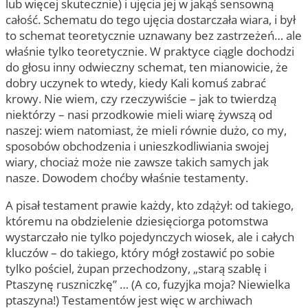
lub więcej skutecznie) i ujęcia jej w jakąś sensowną
całość. Schematu do tego ujęcia dostarczała wiara, i był
to schemat teoretycznie uznawany bez zastrzeżeń… ale
właśnie tylko teoretycznie. W praktyce ciągle dochodzi
do głosu inny odwieczny schemat, ten mianowicie, że
dobry uczynek to wtedy, kiedy Kali komuś zabrać
krowy. Nie wiem, czy rzeczywiście – jak to twierdzą
niektórzy – nasi przodkowie mieli wiarę żywszą od
naszej: wiem natomiast, że mieli równie dużo, co my,
sposobów obchodzenia i unieszkodliwiania swojej
wiary, chociaż może nie zawsze takich samych jak
nasze. Dowodem choćby właśnie testamenty.
A pisał testament prawie każdy, kto zdążył: od takiego,
któremu na obdzielenie dziesięciorga potomstwa
wystarczało nie tylko pojedynczych wiosek, ale i całych
kluczów – do takiego, który mógł zostawić po sobie
tylko pościel, żupan przechodzony, „starą szablę i
Ptaszynę ruszniczkę” … (A co, fuzyjka moja? Niewielka
ptaszyna!) Testamentów jest więc w archiwach