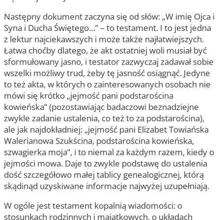
Następny dokument zaczyna się od słów: „W imię Ojca i
Syna i Ducha Świętego…” – to testament. I to jest jedna
z lektur najciekawszych i może także najłatwiejszych.
Łatwa choćby dlatego, że akt ostatniej woli musiał być
sformułowany jasno, i testator zazwyczaj zadawał sobie
wszelki możliwy trud, żeby tę jasność osiągnąć. Jedyne
to też akta, w których o zainteresowanych osobach nie
mówi się krótko „jejmość pani podstarościna
kowieńska” (pozostawiając badaczowi beznadziejne
zwykle zadanie ustalenia, co też to za podstarościna),
ale jak najdokładniej: „jejmość pani Elizabet Towiańska
Walerianowa Szukścina, podstarościna kowieńska,
szwagierka moja”, i to niemal za każdym razem, kiedy o
jejmości mowa. Daje to zwykle podstawę do ustalenia
dość szczegółowo małej tablicy genealogicznej, którą
skądinąd uzyskiwane informacje najwyżej uzupełniają.
W ogóle jest testament kopalnią wiadomości: o
stosunkach rodzinnych i majątkowych, o układach