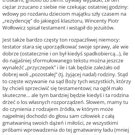
ciężar zrzucano z siebie nie czekając ostatniej godziny:
wdowy po rozdaniu dzieciom majątku szły czasem na
„rezydencję” do jakiegoś klasztoru, Wincenty Piotr
Wołłowicz spisał testament i wstąpił do jezuitów.
Jest także bardzo częsty ton rozpaczliwej niemocy:
testator stara się uporządkować swoje sprawy, ale wie
dobrze (ostatecznie i on był kiedyś spadkobiercą…), ile
do najjaśniej sformułowanego tekstu można jeszcze
wynaleźć „przyczepek” i ile i tak będzie zależało od
dobrej woli „pozostałej” (tj. żyjącej nadal) rodziny. Stąd
to częste wzywanie na sąd Boży tych wszystkich, którzy
by chcieli sprzeciwić się testamentowi; na ogół mało
skuteczne… ale tym bardziej będzie kiedyś i ta rodzina
drżeć o los własnych rozporządzeń. Słowem, mamy tu
do czynienia z rodzajem źródła, w którym może
najpełniej dochodzi do głosu sam człowiek z całą
gmatwaniną swoich dążeń i miłości, ze wszystkimi
próbami wprowadzenia do tej gmatwaniny ładu (mniej