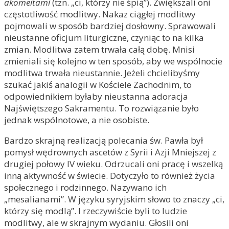
akomeitami
(tzn. „ci, którzy nie śpią”). Zwiększali oni
częstotliwość modlitwy. Nakaz ciągłej modlitwy
pojmowali w sposób bardziej dosłowny. Sprawowali
nieustanne oficjum liturgiczne, czyniąc to na kilka
zmian. Modlitwa zatem trwała całą dobę. Mnisi
zmieniali się kolejno w ten sposób, aby we wspólnocie
modlitwa trwała nieustannie. Jeżeli chcielibyśmy
szukać jakiś analogii w Kościele Zachodnim, to
odpowiednikiem byłaby nieustanna adoracja
Najświętszego Sakramentu. To rozwiązanie było
jednak wspólnotowe, a nie osobiste.
Bardzo skrajną realizacją polecania św. Pawła był
pomysł wędrownych ascetów z Syrii i Azji Mniejszej z
drugiej połowy IV wieku. Odrzucali oni pracę i wszelką
inną aktywność w świecie. Dotyczyło to również życia
społecznego i rodzinnego. Nazywano ich
„mesalianami”. W języku syryjskim słowo to znaczy „ci,
którzy się modlą”. I rzeczywiście byli to ludzie
modlitwy, ale w skrajnym wydaniu. Głosili oni