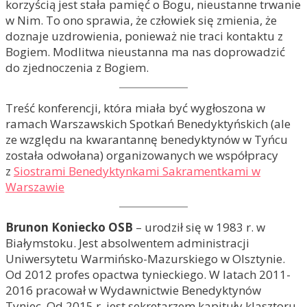
korzyścią jest stała pamięć o Bogu, nieustanne trwanie
w Nim. To ono sprawia, że człowiek się zmienia, że
doznaje uzdrowienia, ponieważ nie traci kontaktu z
Bogiem. Modlitwa nieustanna ma nas doprowadzić
do zjednoczenia z Bogiem.
Treść konferencji, która miała być wygłoszona w
ramach Warszawskich Spotkań Benedyktyńskich (ale
ze względu na kwarantannę benedyktynów w Tyńcu
została odwołana) organizowanych we współpracy
z
Siostrami Benedyktynkami Sakramentkami w
Warszawie
Brunon Koniecko OSB
– urodził się w 1983 r. w
Białymstoku. Jest absolwentem administracji
Uniwersytetu Warmińsko-Mazurskiego w Olsztynie.
Od 2012 profes opactwa tynieckiego. W latach 2011-
2016 pracował w Wydawnictwie Benedyktynów
Tyniec. Od 2015 r. jest sekretarzem kapituły klasztoru