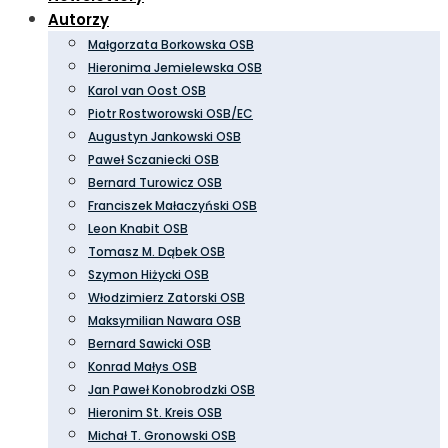
Autorzy
Małgorzata Borkowska OSB
Hieronima Jemielewska OSB
Karol van Oost OSB
Piotr Rostworowski OSB/EC
Augustyn Jankowski OSB
Paweł Sczaniecki OSB
Bernard Turowicz OSB
Franciszek Małaczyński OSB
Leon Knabit OSB
Tomasz M. Dąbek OSB
Szymon Hiżycki OSB
Włodzimierz Zatorski OSB
Maksymilian Nawara OSB
Bernard Sawicki OSB
Konrad Małys OSB
Jan Paweł Konobrodzki OSB
Hieronim St. Kreis OSB
Michał T. Gronowski OSB