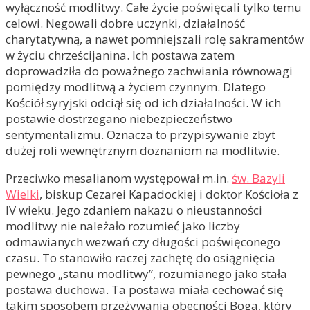
wyłączność modlitwy. Całe życie poświęcali tylko temu
celowi. Negowali dobre uczynki, działalność
charytatywną, a nawet pomniejszali rolę sakramentów
w życiu chrześcijanina. Ich postawa zatem
doprowadziła do poważnego zachwiania równowagi
pomiędzy modlitwą a życiem czynnym. Dlatego
Kościół syryjski odciął się od ich działalności. W ich
postawie dostrzegano niebezpieczeństwo
sentymentalizmu. Oznacza to przypisywanie zbyt
dużej roli wewnętrznym doznaniom na modlitwie.
Przeciwko mesalianom występował m.in.
św. Bazyli
Wielki
, biskup Cezarei Kapadockiej i doktor Kościoła z
IV wieku. Jego zdaniem nakazu o nieustanności
modlitwy nie należało rozumieć jako liczby
odmawianych wezwań czy długości poświęconego
czasu. To stanowiło raczej zachętę do osiągnięcia
pewnego „stanu modlitwy”, rozumianego jako stała
postawa duchowa. Ta postawa miała cechować się
takim sposobem przeżywania obecności Boga, który