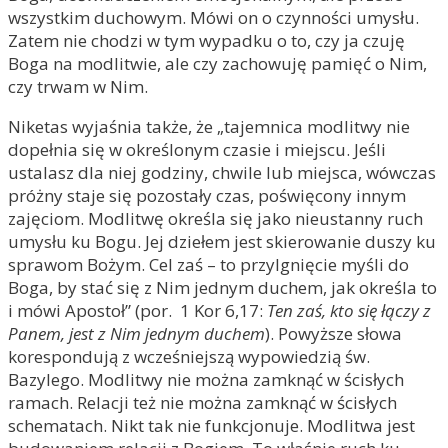
wszystkim duchowym. Mówi on o czynności umysłu.
Zatem nie chodzi w tym wypadku o to, czy ja czuję
Boga na modlitwie, ale czy zachowuję pamięć o Nim,
czy trwam w Nim.
Niketas wyjaśnia także, że „tajemnica modlitwy nie
dopełnia się w określonym czasie i miejscu. Jeśli
ustalasz dla niej godziny, chwile lub miejsca, wówczas
próżny staje się pozostały czas, poświęcony innym
zajęciom. Modlitwę określa się jako nieustanny ruch
umysłu ku Bogu. Jej dziełem jest skierowanie duszy ku
sprawom Bożym. Cel zaś – to przylgnięcie myśli do
Boga, by stać się z Nim jednym duchem, jak określa to
i mówi Apostoł” (por. 1 Kor 6,17:
Ten zaś, kto się łączy z
Panem, jest z Nim jednym duchem
). Powyższe słowa
korespondują z wcześniejszą wypowiedzią św.
Bazylego. Modlitwy nie można zamknąć w ścisłych
ramach. Relacji też nie można zamknąć w ścisłych
schematach. Nikt tak nie funkcjonuje. Modlitwa jest