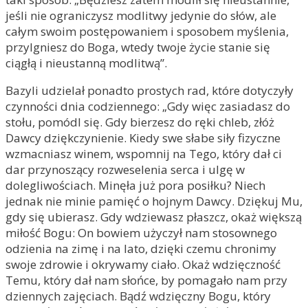
jeśli nie ograniczysz modlitwy jedynie do słów, ale
całym swoim postępowaniem i sposobem myślenia,
przylgniesz do Boga, wtedy twoje życie stanie się
ciągłą i nieustanną modlitwą”.
Bazyli udzielał ponadto prostych rad, które dotyczyły
czynności dnia codziennego: „Gdy więc zasiadasz do
stołu, pomódl się. Gdy bierzesz do ręki chleb, złóż
Dawcy dziękczynienie. Kiedy swe słabe siły fizyczne
wzmacniasz winem, wspomnij na Tego, który dał ci
dar przynoszący rozweselenia serca i ulgę w
dolegliwościach. Minęła już pora posiłku? Niech
jednak nie minie pamięć o hojnym Dawcy. Dziękuj Mu,
gdy się ubierasz. Gdy wdziewasz płaszcz, okaż większą
miłość Bogu: On bowiem użyczył nam stosownego
odzienia na zimę i na lato, dzięki czemu chronimy
swoje zdrowie i okrywamy ciało. Okaż wdzięczność
Temu, który dał nam słońce, by pomagało nam przy
dziennych zajęciach. Bądź wdzięczny Bogu, który