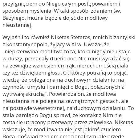
przylgnięciem do Niego całym postępowaniem i
sposobem myślenia. W taki sposób, zdaniem św.
Bazylego, można będzie dojść do modlitwy
nieustannej.
Wyjaśnił to również Niketas Stetatos, mnich bizantyjski
z Konstantynopola, żyjący w XI w. Uważał, że
„nieprzerwana modlitwa to ta, która nigdy nie ustaje
w duszy, przez cały dzień i noc. Nie musi wyrażać się
na zewnątrz wzniesieniem rąk, nieruchomością ciała
czy też dźwiękiem głosu. Ci, którzy potrafią to pojąć,
wiedzą, że polega ona na duchowym działaniu: na
czynności umysłu i pamięci o Bogu, połączonych z
wytrwałą skruchą”. Potwierdza on, że modlitwa
nieustanna nie polega na zewnętrznych gestach, ale
na postawie wewnętrznej, na duchowym działaniu. To
stała pamięć o Bogu sprawi, że kontakt z Nim nie
zostanie utracony przerwany przez człowieka. Niketas
wskazuje, że modlitwa ta nie jest jakimś czuciem
Boga, doświadczeniem emocjonalnym, ale przede