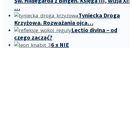
Św. Hildegarda z Bingen. Księga III, wizja XI:
…
Tyniecka Droga
Krzyżowa. Rozważania ojca…
Lectio divina – od
czego zacząć?
6 x NIE