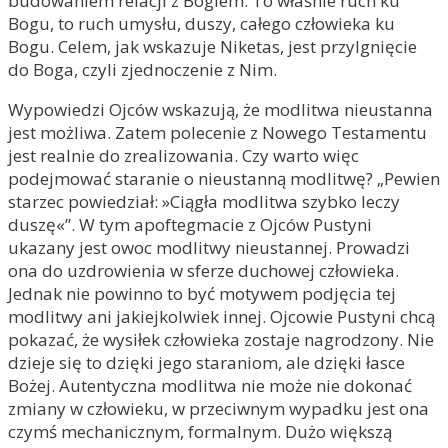
budowaniem relacji z Bogiem. To właśnie ruch ku
Bogu, to ruch umysłu, duszy, całego człowieka ku
Bogu. Celem, jak wskazuje Niketas, jest przylgnięcie
do Boga, czyli zjednoczenie z Nim.
Wypowiedzi Ojców wskazują, że modlitwa nieustanna
jest możliwa. Zatem polecenie z Nowego Testamentu
jest realnie do zrealizowania. Czy warto więc
podejmować staranie o nieustanną modlitwę? „Pewien
starzec powiedział: »Ciągła modlitwa szybko leczy
duszę«”. W tym apoftegmacie z Ojców Pustyni
ukazany jest owoc modlitwy nieustannej. Prowadzi
ona do uzdrowienia w sferze duchowej człowieka.
Jednak nie powinno to być motywem podjęcia tej
modlitwy ani jakiejkolwiek innej. Ojcowie Pustyni chcą
pokazać, że wysiłek człowieka zostaje nagrodzony. Nie
dzieje się to dzięki jego staraniom, ale dzięki łasce
Bożej. Autentyczna modlitwa nie może nie dokonać
zmiany w człowieku, w przeciwnym wypadku jest ona
czymś mechanicznym, formalnym. Dużo większą