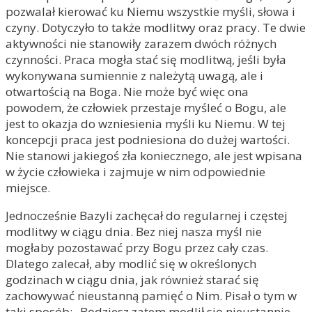
pozwalał kierować ku Niemu wszystkie myśli, słowa i
czyny. Dotyczyło to także modlitwy oraz pracy. Te dwie
aktywności nie stanowiły zarazem dwóch różnych
czynności. Praca mogła stać się modlitwą, jeśli była
wykonywana sumiennie z należytą uwagą, ale i
otwartością na Boga. Nie może być więc ona
powodem, że człowiek przestaje myśleć o Bogu, ale
jest to okazja do wzniesienia myśli ku Niemu. W tej
koncepcji praca jest podniesiona do dużej wartości.
Nie stanowi jakiegoś zła koniecznego, ale jest wpisana
w życie człowieka i zajmuje w nim odpowiednie
miejsce.
Jednocześnie Bazyli zachęcał do regularnej i częstej
modlitwy w ciągu dnia. Bez niej nasza myśl nie
mogłaby pozostawać przy Bogu przez cały czas.
Dlatego zalecał, aby modlić się w określonych
godzinach w ciągu dnia, jak również starać się
zachowywać nieustanną pamięć o Nim. Pisał o tym w
taki sposób: „Będziesz zatem modlił się nieustannie,