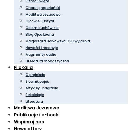
Pismo Święte
Chorał gregoriański
Modlitwa Jezusowa
Ojcowie Pustyni
Osiem duchów zła
Blog Ojca Leona
Małgorzata Borkowska OSB wyjaśnia…
Nowości i recenzje
Fragmenty audio
Literatura monastyczna
Filokalia
O projekcie
Słownik pojęć
Artykuły i nagrania
Rekolekcje
Literatura
Modlitwa Jezusowa
Publikacje i e-booki
Wspieraj nas
Newslettery