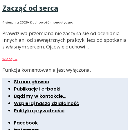
Zacząć od serca
4 sierpnia 2026
•
Duchowość monastyczna
Prawdziwa przemiana nie zaczyna się od oceniania
innych ani od zewnętrznych praktyk, lecz od spotkania
z własnym sercem. Ojcowie duchowi
...
Więcej
→
Funkcja komentowania jest wyłączona.
Strona główna
Publikacje i e-booki
Bądźmy w kontakcie…
Wspieraj naszą działalność
Polityka prywatności
Facebook