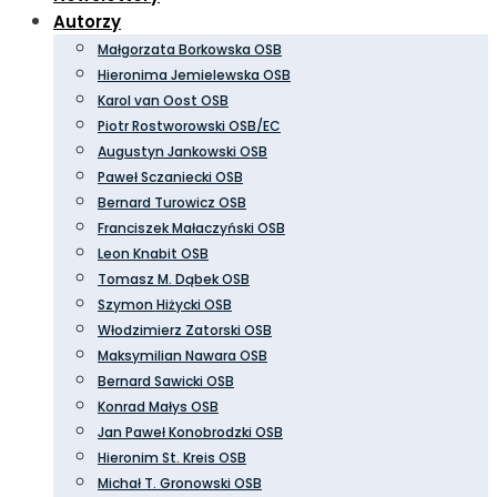
Autorzy
Małgorzata Borkowska OSB
Hieronima Jemielewska OSB
Karol van Oost OSB
Piotr Rostworowski OSB/EC
Augustyn Jankowski OSB
Paweł Sczaniecki OSB
Bernard Turowicz OSB
Franciszek Małaczyński OSB
Leon Knabit OSB
Tomasz M. Dąbek OSB
Szymon Hiżycki OSB
Włodzimierz Zatorski OSB
Maksymilian Nawara OSB
Bernard Sawicki OSB
Konrad Małys OSB
Jan Paweł Konobrodzki OSB
Hieronim St. Kreis OSB
Michał T. Gronowski OSB