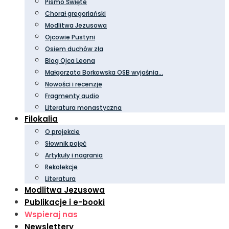
Pismo Święte
Chorał gregoriański
Modlitwa Jezusowa
Ojcowie Pustyni
Osiem duchów zła
Blog Ojca Leona
Małgorzata Borkowska OSB wyjaśnia…
Nowości i recenzje
Fragmenty audio
Literatura monastyczna
Filokalia
O projekcie
Słownik pojęć
Artykuły i nagrania
Rekolekcje
Literatura
Modlitwa Jezusowa
Publikacje i e-booki
Wspieraj nas
Newslettery