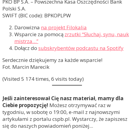
PKO BP S.A. – Powszechna Kasa Oszczędności Bank
Polski S.A.
SWIFT (BIC code): BPKOPLPW
Darowizna
na projekt Filokalia
Wsparcie za pomocą
zrzutki “Słuchaj, synu, nauk
mistrza…”
Dołącz do
subskrybentów podcastu na Spotify
Serdecznie dziękujemy za każde wsparcie!
Fot. Marcin Marecik
(Visited 5 174 times, 6 visits today)
Jeśli zainteresował Cię nasz materiał, mamy dla
Ciebie propozycję!
Możesz otrzymywać raz w
tygodniu, w sobotę o 19:00, e-mail z najnowszymi
artykułami z portalu cspb.pl. Wystarczy, że zapiszesz
się do naszych powiadomień poniżej...