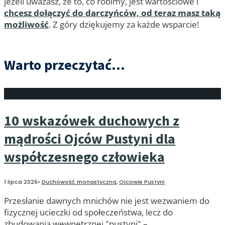
jeżeli uważasz, że to, co robimy, jest wartościowe i
chcesz dołączyć do darczyńców, od teraz masz taką
możliwość
. Z góry dziękujemy za każde wsparcie!
Warto przeczytać...
10 wskazówek duchowych z
mądrości Ojców Pustyni dla
współczesnego człowieka
1 lipca 2026
•
Duchowość monastyczna
,
Ojcowie Pustyni
Przesłanie dawnych mnichów nie jest wezwaniem do
fizycznej ucieczki od społeczeństwa, lecz do
zbudowania wewnętrznej "pustyni" –
...