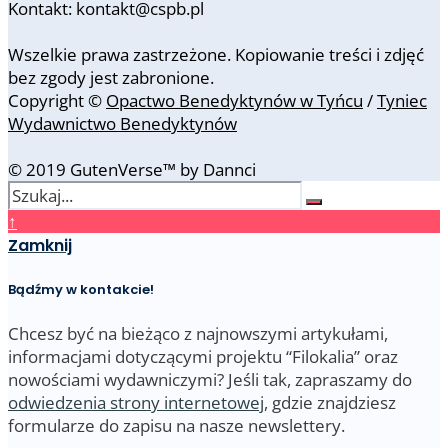
Kontakt: kontakt@cspb.pl
Wszelkie prawa zastrzeżone. Kopiowanie treści i zdjęć
bez zgody jest zabronione.
Copyright ©
Opactwo Benedyktynów w Tyńcu
/
Tyniec
Wydawnictwo Benedyktynów
© 2019 GutenVerse™ by Dannci
↑
Zamknij
Bądźmy w kontakcie!
Chcesz być na bieżąco z najnowszymi artykułami,
informacjami dotyczącymi projektu “Filokalia” oraz
nowościami wydawniczymi? Jeśli tak, zapraszamy do
odwiedzenia strony internetowej
, gdzie znajdziesz
formularze do zapisu na nasze newslettery.