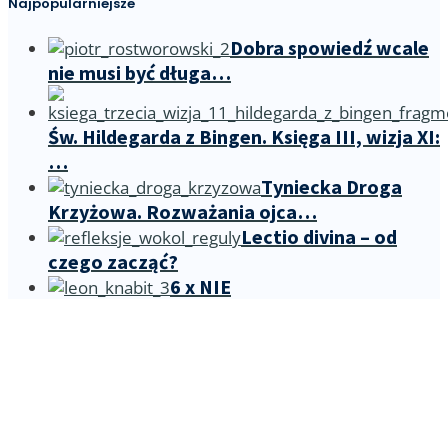
Najpopularniejsze
Dobra spowiedź wcale
nie musi być długa…
Św. Hildegarda z Bingen. Księga III, wizja XI:
…
Tyniecka Droga
Krzyżowa. Rozważania ojca…
Lectio divina – od
czego zacząć?
6 x NIE