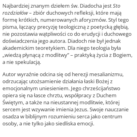
Najbardziej znanym dziełem św. Diadocha jest
Sto
rozdziałów
– zbiór duchowych refleksji, które mają
formę krótkich, numerowanych aforyzmów. Styl tego
pisma, łączący precyzję teologiczną z poetycką głębią,
nie pozostawia wątpliwości co do erudycji i duchowego
doświadczenia jego autora. Diadoch nie był jednak
akademickim teoretykiem. Dla niego teologia była
„wiedzą płynącą z modlitwy” – praktyką życia z Bogiem,
a nie spekulacją.
Autor wyraźnie odcina się od herezji mesalianizmu,
odrzucając utożsamienie działania łaski Bożej z
emocjonalnym uniesieniem. Jego chrześcijaństwo
opiera się na łasce chrztu, współpracy z Duchem
Świętym, a także na nieustannej modlitwie, której
sercem jest wzywanie imienia Jezus. Swoje nauczanie
osadza w biblijnym rozumieniu serca jako centrum
osoby, a nie tylko jako siedliska emocji.