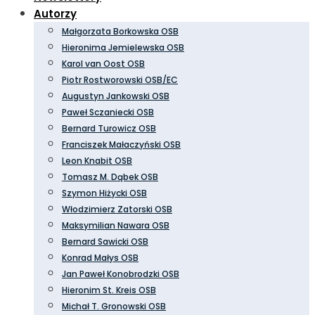
Autorzy
Małgorzata Borkowska OSB
Hieronima Jemielewska OSB
Karol van Oost OSB
Piotr Rostworowski OSB/EC
Augustyn Jankowski OSB
Paweł Sczaniecki OSB
Bernard Turowicz OSB
Franciszek Małaczyński OSB
Leon Knabit OSB
Tomasz M. Dąbek OSB
Szymon Hiżycki OSB
Włodzimierz Zatorski OSB
Maksymilian Nawara OSB
Bernard Sawicki OSB
Konrad Małys OSB
Jan Paweł Konobrodzki OSB
Hieronim St. Kreis OSB
Michał T. Gronowski OSB