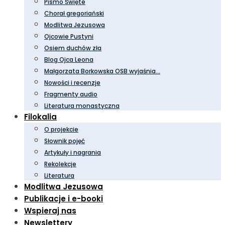
Pismo Święte
Chorał gregoriański
Modlitwa Jezusowa
Ojcowie Pustyni
Osiem duchów zła
Blog Ojca Leona
Małgorzata Borkowska OSB wyjaśnia…
Nowości i recenzje
Fragmenty audio
Literatura monastyczna
Filokalia
O projekcie
Słownik pojęć
Artykuły i nagrania
Rekolekcje
Literatura
Modlitwa Jezusowa
Publikacje i e-booki
Wspieraj nas
Newslettery