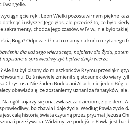
c Ewangelię.
a wyciągnięcie ręki. Leon Wielki pozostawił nam piękne ka
otknąć i usłyszeć Jego głos, ale przecież to, co było kied
e sakramenty, choć za jego czasów, w IV w., nie było takie
bliskością Boga? Odpowiedź na to mamy na końcu czytanego 
zbawieniu dla każdego wierzącego, najpierw dla Żyda, potem
t napisane: a sprawiedliwy żyć będzie dzięki wierze.
i? Ale list był pisany do mieszkańców Rzymu przesiąkniętyc
wstaniu. Dziś niewiele zmienił się stosunek do wiary tylk
 Chrystusa. Nie żaden Budda ani Allach, nie jeden Bóg o r
należy obawiać się, że zostaniemy uznani za fanatyków, ale 
. Na ogół kojarzy się ona, zwłaszcza dzieciom, z piekłem. 
 sprawiedliwy, bo zbawia i daje życie. Według Pawła życie 
ia jest całą historią świata czytaną przez pryzmat Jezusa
na i przeżywana. Widzimy, że podejście Pawła jest bard