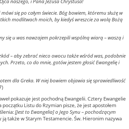
Ojca naszego, i Pana Jezusa Chrystusa!
mówi się po całym świecie. Bóg bowiem, któremu służę w
stkich modlitwach moich, by kiedyś wreszcie za wolą Bożą
 się u was nawzajem pokrzepili wspólną wiarą – waszą i
eszkód – aby zebrać nieco owocu także wśród was, podobnie
ych. Przeto, co do mnie, gotów jestem głosić Ewangelię i
potem dla Greka. W niej bowiem objawia się sprawiedliwość
7)
ą Paweł pokazuje jest pochodną Ewangelii. Cztery Ewangelie
początku Listu do Rzymian pisze, że jest apostołem
ślenia:
[Jest to Ewangelia] o Jego Synu – pochodzącym
my ją także w Starym Testamencie. Św. Hieronim nazywa