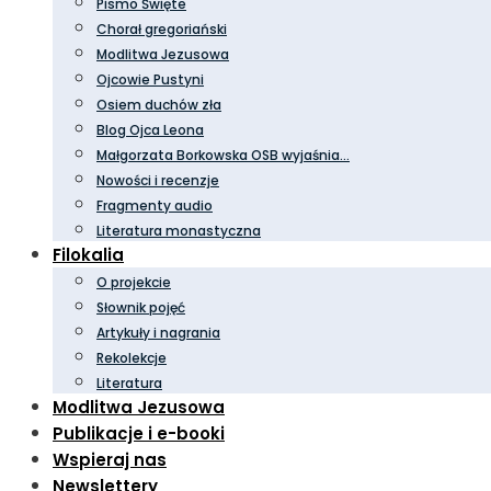
Pismo Święte
Chorał gregoriański
Modlitwa Jezusowa
Ojcowie Pustyni
Osiem duchów zła
Blog Ojca Leona
Małgorzata Borkowska OSB wyjaśnia…
Nowości i recenzje
Fragmenty audio
Literatura monastyczna
Filokalia
O projekcie
Słownik pojęć
Artykuły i nagrania
Rekolekcje
Literatura
Modlitwa Jezusowa
Publikacje i e-booki
Wspieraj nas
Newslettery