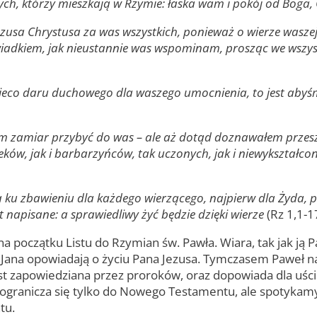
h, którzy mieszkają w Rzymie: łaska wam i pokój od Boga, 
sa Chrystusa za was wszystkich, ponieważ o wierze waszej 
 świadkiem, jak nieustannie was wspominam, prosząc we wszy
co daru duchowego dla waszego umocnienia, to jest abyśmy
 miałem zamiar przybyć do was – ale aż dotąd doznawałem prz
ków, jak i barbarzyńców, tak uczonych, jak i niewykształcon
ą ku zbawieniu dla każdego wierzącego, najpierw dla Żyda, 
t napisane: a sprawiedliwy żyć będzie dzięki wierze
(Rz 1,1-1
ę na początku Listu do Rzymian św. Pawła. Wiara, tak jak j
ana opowiadają o życiu Pana Jezusa. Tymczasem Paweł na 
jest zapowiedziana przez proroków, oraz dopowiada dla uści
ie ogranicza się tylko do Nowego Testamentu, ale spotyka
tu.