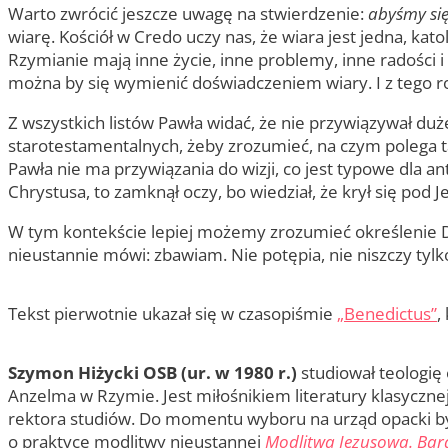
Warto zwrócić jeszcze uwagę na stwierdzenie:
abyśmy się
wiarę. Kościół w Credo uczy nas, że wiara jest jedna, kat
Rzymianie mają inne życie, inne problemy, inne radości 
można by się wymienić doświadczeniem wiary. I z tego rod
Z wszystkich listów Pawła widać, że nie przywiązywał duż
starotestamentalnych, żeby zrozumieć, na czym polega t
Pawła nie ma przywiązania do wizji, co jest typowe dla an
Chrystusa, to zamknął oczy, bo wiedział, że krył się pod 
W tym kontekście lepiej możemy zrozumieć określenie Do
nieustannie mówi: zbawiam. Nie potępia, nie niszczy tylk
Tekst pierwotnie ukazał się w czasopiśmie
„Benedictus”
,
Szymon Hiżycki OSB (ur. w 1980 r.)
studiował teologię 
Anzelma w Rzymie. Jest miłośnikiem literatury klasycznej
rektora studiów. Do momentu wyboru na urząd opacki był
o praktyce modlitwy nieustannej
Modlitwa Jezusowa. Bar