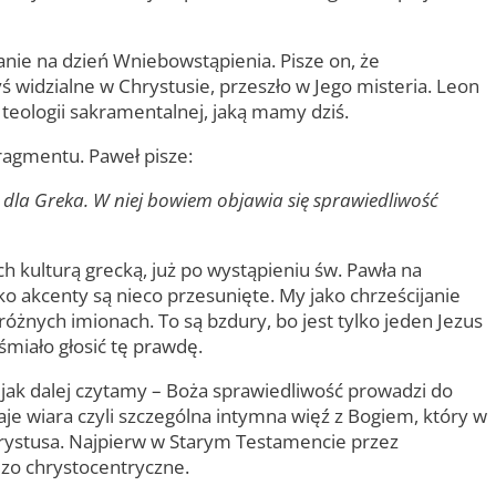
zanie na dzień Wniebowstąpienia. Pisze on, że
yś widzialne w Chrystusie, przeszło w Jego misteria. Leon
j teologii sakramentalnej, jaką mamy dziś.
fragmentu. Paweł pisze:
 dla Greka. W niej bowiem objawia się sprawiedliwość
h kulturą grecką, już po wystąpieniu św. Pawła na
o akcenty są nieco przesunięte. My jako chrześcijanie
óżnych imionach. To są bzdury, bo jest tylko jeden Jezus
śmiało głosić tę prawdę.
A jak dalej czytamy – Boża sprawiedliwość prowadzi do
daje wiara czyli szczególna intymna więź z Bogiem, który w
 Chrystusa. Najpierw w Starym Testamencie przez
zo chrystocentryczne.