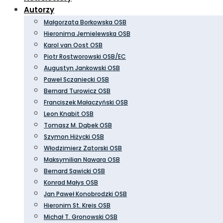
Autorzy
Małgorzata Borkowska OSB
Hieronima Jemielewska OSB
Karol van Oost OSB
Piotr Rostworowski OSB/EC
Augustyn Jankowski OSB
Paweł Sczaniecki OSB
Bernard Turowicz OSB
Franciszek Małaczyński OSB
Leon Knabit OSB
Tomasz M. Dąbek OSB
Szymon Hiżycki OSB
Włodzimierz Zatorski OSB
Maksymilian Nawara OSB
Bernard Sawicki OSB
Konrad Małys OSB
Jan Paweł Konobrodzki OSB
Hieronim St. Kreis OSB
Michał T. Gronowski OSB