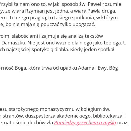
 Przybliża nam ono to, w jaki sposób św. Paweł rozumie
my, że wiara Rzymian jest jedna, a wiara Pawła druga.
sem. To czego pragną, to takiego spotkania, w którym
e, bo nie mają się pouczać tylko ubogacać.
oimi słabościami i zajmuje się analizą tekstów
Damaszku. Nie jest ono ważne dla niego jako teologa. U
h najczęściej spotykają diabła. Kiedy jeden spotkał
erność Boga, która trwa od upadku Adama i Ewy. Bóg
zakresu starożytnego monastycyzmu w kolegium św.
nistrantów, duszpasterza akademickiego, bibliotekarza i
 temat ośmiu duchów zła
Pomiędzy grzechem a myślą
oraz