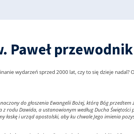
w. Paweł przewodnik 
inanie wydarzeń sprzed 2000 lat, czy to się dzieje nadal?
zeznaczony do głoszenia Ewangelii Bożej, którą Bóg przedte
iała z rodu Dawida, a ustanowionym według Ducha Świętośc
my łaskę i urząd apostolski, aby ku chwale Jego imienia po