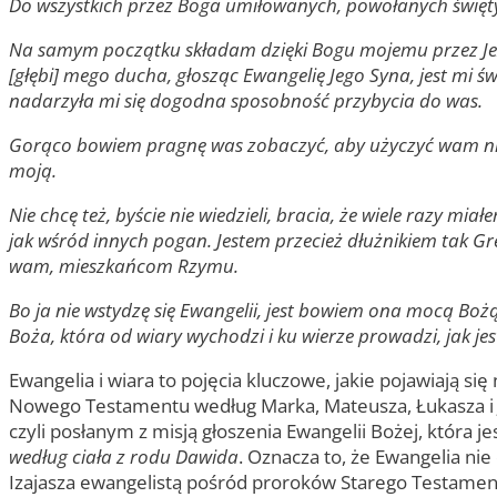
Do wszystkich przez Boga umiłowanych, powołanych świętyc
Na samym początku składam dzięki Bogu mojemu przez Jezu
[głębi] mego ducha, głosząc Ewangelię Jego Syna, jest mi
nadarzyła mi się dogodna sposobność przybycia do was.
Gorąco bowiem pragnę was zobaczyć, aby użyczyć wam nie
moją.
Nie chcę też, byście nie wiedzieli, bracia, że wiele razy
jak wśród innych pogan. Jestem przecież dłużnikiem tak Gre
wam, mieszkańcom Rzymu.
Bo ja nie wstydzę się Ewangelii, jest bowiem ona mocą Boż
Boża, która od wiary wychodzi i ku wierze prowadzi, jak jes
Ewangelia i wiara to pojęcia kluczowe, jakie pojawiają si
Nowego Testamentu według Marka, Mateusza, Łukasza i J
czyli posłanym z misją głoszenia Ewangelii Bożej, która 
według ciała z rodu Dawida
. Oznacza to, że Ewangelia n
Izajasza ewangelistą pośród proroków Starego Testamen