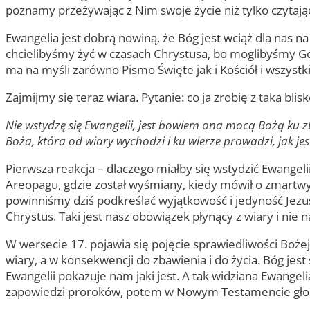
poznamy przeżywając z Nim swoje życie niż tylko czytają
Ewangelia jest dobrą nowiną, że Bóg jest wciąż dla nas n
chcielibyśmy żyć w czasach Chrystusa, bo moglibyśmy Go d
ma na myśli zarówno Pismo Święte jak i Kościół i wszystki
Zajmijmy się teraz wiarą. Pytanie: co ja zrobię z taką 
Nie wstydzę się Ewangelii, jest bowiem ona mocą Bożą ku 
Boża, która od wiary wychodzi i ku wierze prowadzi, jak jes
Pierwsza reakcja – dlaczego miałby się wstydzić Ewangeli
Areopagu, gdzie został wyśmiany, kiedy mówił o zmartwych
powinniśmy dziś podkreślać wyjątkowość i jedyność Jezusa
Chrystus. Taki jest nasz obowiązek płynący z wiary i nie 
W wersecie 17. pojawia się pojęcie sprawiedliwości Bożej
wiary, a w konsekwencji do zbawienia i do życia. Bóg jest
Ewangelii pokazuje nam jaki jest. A tak widziana Ewangel
zapowiedzi proroków, potem w Nowym Testamencie głoszo