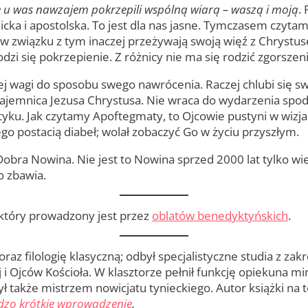
 u was nawzajem pokrzepili wspólną wiarą – waszą i moją
.
olicka i apostolska. To jest dla nas jasne. Tymczasem czyta
i w związku z tym inaczej przeżywają swoją więź z Chrystu
zi się pokrzepienie. Z różnicy nie ma się rodzić zgorszeni
ej wagi do sposobu swego nawrócenia. Raczej chlubi się sw
ajemnica Jezusa Chrystusa. Nie wraca do wydarzenia spod 
tyku. Jak czytamy Apoftegmaty, to Ojcowie pustyni w wizjac
Jego postacią diabeł; wolał zobaczyć Go w życiu przyszłym.
bra Nowina. Nie jest to Nowina sprzed 2000 lat tylko wi
o zbawia.
 który prowadzony jest przez
oblatów benedyktyńskich
.
oraz filologię klasyczną; odbył specjalistyczne studia z 
 i Ojców Kościoła. W klasztorze pełnił funkcję opiekuna mi
 także mistrzem nowicjatu tynieckiego. Autor książki na
dzo krótkie wprowadzenie
.