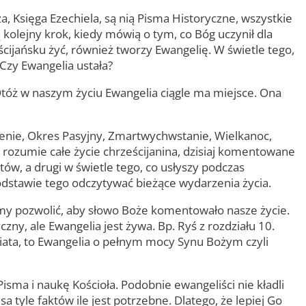
a, Księga Ezechiela, są nią Pisma Historyczne, wszystkie
 kolejny krok, kiedy mówią o tym, co Bóg uczynił dla
ześcijańsku żyć, również tworzy Ewangelię. W świetle tego,
 Czy Ewangelia ustała?
 Otóż w naszym życiu Ewangelia ciągle ma miejsce. Ona
zenie, Okres Pasyjny, Zmartwychwstanie, Wielkanoc,
 rozumie całe życie chrześcijanina, dzisiaj komentowane
ów, a drugi w świetle tego, co usłyszy podczas
 podstawie tego odczytywać bieżące wydarzenia życia.
amy pozwolić, aby słowo Boże komentowało nasze życie.
zny, ale Ewangelia jest żywa. Bp. Ryś z rozdziału 10.
świata, to Ewangelia o pełnym mocy Synu Bożym czyli
Pisma i naukę Kościoła. Podobnie ewangeliści nie kładli
a tyle faktów ile jest potrzebne. Dlatego, że lepiej Go