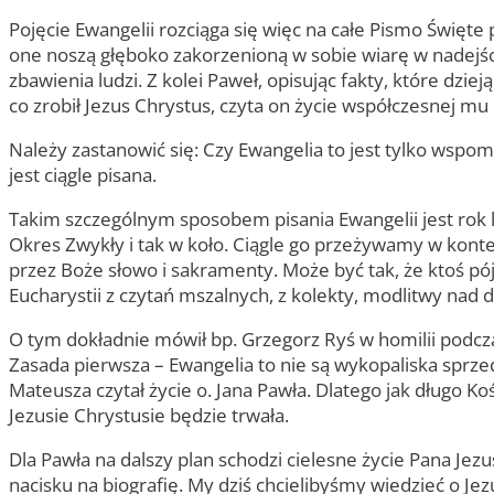
Pojęcie Ewangelii rozciąga się więc na całe Pismo Święte 
one noszą głęboko zakorzenioną w sobie wiarę w nadejście
zbawienia ludzi. Z kolei Paweł, opisując fakty, które dzie
co zrobił Jezus Chrystus, czyta on życie współczesnej mu
Należy zastanowić się: Czy Ewangelia to jest tylko wspom
jest ciągle pisana.
Takim szczególnym sposobem pisania Ewangelii jest rok 
Okres Zwykły i tak w koło. Ciągle go przeżywamy w konte
przez Boże słowo i sakramenty. Może być tak, że ktoś pój
Eucharystii z czytań mszalnych, z kolekty, modlitwy nad 
O tym dokładnie mówił bp. Grzegorz Ryś w homilii podcz
Zasada pierwsza – Ewangelia to nie są wykopaliska sprzed
Mateusza czytał życie o. Jana Pawła. Dlatego jak długo K
Jezusie Chrystusie będzie trwała.
Dla Pawła na dalszy plan schodzi cielesne życie Pana Jezu
nacisku na biografię. My dziś chcielibyśmy wiedzieć o Jezu