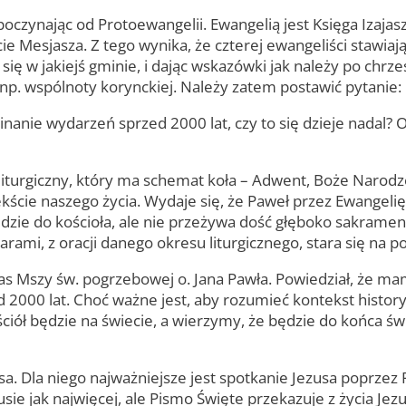
poczynając od Protoewangelii. Ewangelią jest Księga Izajasz
 Mesjasza. Z tego wynika, że czterej ewangeliści stawiają
ją się w jakiejś gminie, i dając wskazówki jak należy po chr
 np. wspólnoty korynckiej. Należy zatem postawić pytanie:
inanie wydarzeń sprzed 2000 lat, czy to się dzieje nadal?
liturgiczny, który ma schemat koła – Adwent, Boże Narod
kście naszego życia. Wydaje się, że Paweł przez Ewangelię
dzie do kościoła, ale nie przeżywa dość głęboko sakrament
darami, z oracji danego okresu liturgicznego, stara się na
as Mszy św. pogrzebowej o. Jana Pawła. Powiedział, że m
 2000 lat. Choć ważne jest, aby rozumieć kontekst historyc
ościół będzie na świecie, a wierzymy, że będzie do końca 
sa. Dla niego najważniejsze jest spotkanie Jezusa poprzez 
sie jak najwięcej, ale Pismo Święte przekazuje z życia Jezus