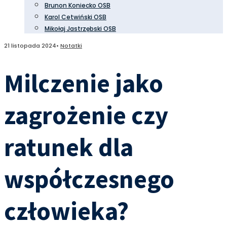
Brunon Koniecko OSB
Karol Cetwiński OSB
Mikołaj Jastrzębski OSB
21 listopada 2024
•
Notatki
Milczenie jako
zagrożenie czy
ratunek dla
współczesnego
człowieka?