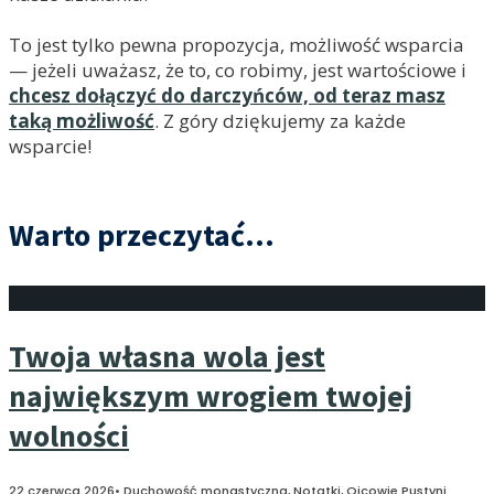
To jest tylko pewna propozycja, możliwość wsparcia
— jeżeli uważasz, że to, co robimy, jest wartościowe i
chcesz dołączyć do darczyńców, od teraz masz
taką możliwość
. Z góry dziękujemy za każde
wsparcie!
Warto przeczytać...
Twoja własna wola jest
największym wrogiem twojej
wolności
22 czerwca 2026
•
Duchowość monastyczna
,
Notatki
,
Ojcowie Pustyni