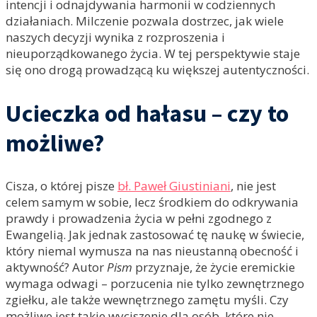
intencji i odnajdywania harmonii w codziennych
działaniach. Milczenie pozwala dostrzec, jak wiele
naszych decyzji wynika z rozproszenia i
nieuporządkowanego życia. W tej perspektywie staje
się ono drogą prowadzącą ku większej autentyczności.
Ucieczka od hałasu – czy to
możliwe?
Cisza, o której pisze
bł. Paweł Giustiniani
, nie jest
celem samym w sobie, lecz środkiem do odkrywania
prawdy i prowadzenia życia w pełni zgodnego z
Ewangelią. Jak jednak zastosować tę naukę w świecie,
który niemal wymusza na nas nieustanną obecność i
aktywność? Autor
Pism
przyznaje, że życie eremickie
wymaga odwagi – porzucenia nie tylko zewnętrznego
zgiełku, ale także wewnętrznego zamętu myśli. Czy
możliwe jest takie wyciszenie dla osób, które nie