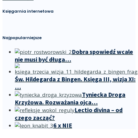
Księgarnia internetowa
Najpopularniejsze
Dobra spowiedź wcale
nie musi być długa…
Św. Hildegarda z Bingen. Księga III, wizja XI:
…
Tyniecka Droga
Krzyżowa. Rozważania ojca…
Lectio divina – od
czego zacząć?
6 x NIE