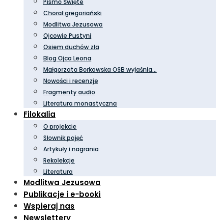
Pismo Święte
Chorał gregoriański
Modlitwa Jezusowa
Ojcowie Pustyni
Osiem duchów zła
Blog Ojca Leona
Małgorzata Borkowska OSB wyjaśnia…
Nowości i recenzje
Fragmenty audio
Literatura monastyczna
Filokalia
O projekcie
Słownik pojęć
Artykuły i nagrania
Rekolekcje
Literatura
Modlitwa Jezusowa
Publikacje i e-booki
Wspieraj nas
Newslettery