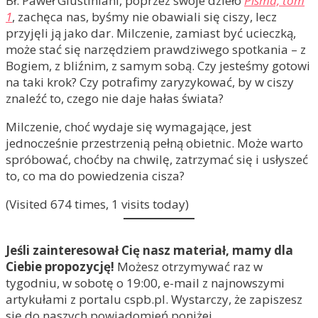
Bł. Paweł Giustiniani, poprzez swoje dzieło
Pisma, tom
1
, zachęca nas, byśmy nie obawiali się ciszy, lecz
przyjęli ją jako dar. Milczenie, zamiast być ucieczką,
może stać się narzędziem prawdziwego spotkania – z
Bogiem, z bliźnim, z samym sobą. Czy jesteśmy gotowi
na taki krok? Czy potrafimy zaryzykować, by w ciszy
znaleźć to, czego nie daje hałas świata?
Milczenie, choć wydaje się wymagające, jest
jednocześnie przestrzenią pełną obietnic. Może warto
spróbować, choćby na chwilę, zatrzymać się i usłyszeć
to, co ma do powiedzenia cisza?
(Visited 674 times, 1 visits today)
Jeśli zainteresował Cię nasz materiał, mamy dla
Ciebie propozycję!
Możesz otrzymywać raz w
tygodniu, w sobotę o 19:00, e-mail z najnowszymi
artykułami z portalu cspb.pl. Wystarczy, że zapiszesz
się do naszych powiadomień poniżej...