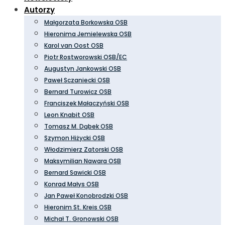
Autorzy
Małgorzata Borkowska OSB
Hieronima Jemielewska OSB
Karol van Oost OSB
Piotr Rostworowski OSB/EC
Augustyn Jankowski OSB
Paweł Sczaniecki OSB
Bernard Turowicz OSB
Franciszek Małaczyński OSB
Leon Knabit OSB
Tomasz M. Dąbek OSB
Szymon Hiżycki OSB
Włodzimierz Zatorski OSB
Maksymilian Nawara OSB
Bernard Sawicki OSB
Konrad Małys OSB
Jan Paweł Konobrodzki OSB
Hieronim St. Kreis OSB
Michał T. Gronowski OSB