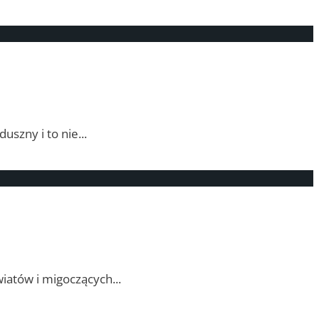
uszny i to nie
...
iatów i migoczących
...