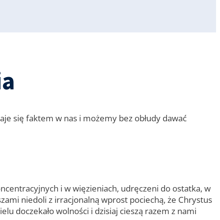
ia
staje się faktem w nas i możemy bez obłudy dawać
centracyjnych i w więzieniach, udręczeni do ostatka, w
szami niedoli z irracjonalną wprost pociechą, że Chrystus
elu doczekało wolności i dzisiaj cieszą razem z nami