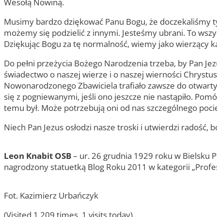
Wesołą Nowiną.
Musimy bardzo dziękować Panu Bogu, że doczekaliśmy ty
możemy się podzielić z innymi. Jesteśmy ubrani. To wszys
Dziękując Bogu za tę normalność, wiemy jako wierzący kat
Do pełni przeżycia Bożego Narodzenia trzeba, by Pan Je
świadectwo o naszej wierze i o naszej wierności Chrystu
Nowonarodzonego Zbawiciela trafiało zawsze do otwartych
się z pogniewanymi, jeśli ono jeszcze nie nastąpiło. Pomó
temu był. Może potrzebują oni od nas szczególnego poci
Niech Pan Jezus osłodzi nasze troski i utwierdzi radość, b
Leon Knabit OSB
– ur. 26 grudnia 1929 roku w Bielsku
nagrodzony statuetką Blog Roku 2011 w kategorii „Profe
Fot. Kazimierz Urbańczyk
(Visited 1 209 times, 1 visits today)