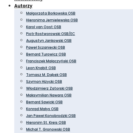
Autorzy
Małgorzata Borkowska OSB
Hieronima Jemielewska OSB
Karol van Oost OSB
Piotr Rostworowski OSB/EC
Augustyn Jankowski OSB
Paweł Sczaniecki OSB
Bernard Turowicz OSB
Franciszek Małaczyński OSB
Leon Knabit OSB
Tomasz M. Dąbek OSB
Szymon Hiżycki OSB
Włodzimierz Zatorski OSB
Maksymilian Nawara OSB
Bernard Sawicki OSB
Konrad Małys OSB
Jan Paweł Konobrodzki OSB
Hieronim St. Kreis OSB
Michał T. Gronowski OSB