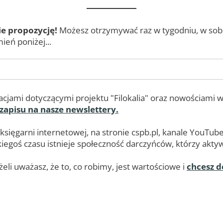
ie propozycję!
Możesz otrzymywać raz w tygodniu, w sobot
ień poniżej...
cjami dotyczącymi projektu "Filokalia" oraz nowościami w
 zapisu na nasze newslettery.
 księgarni internetowej, na stronie cspb.pl, kanale YouT
egoś czasu istnieje społeczność darczyńców, którzy aktywn
eli uważasz, że to, co robimy, jest wartościowe i
chcesz d