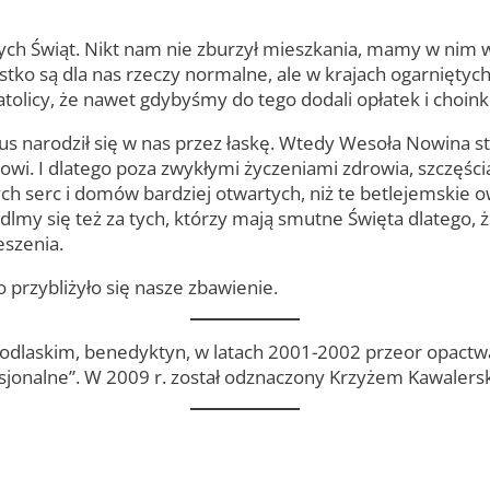
ch Świąt. Nikt nam nie zburzył mieszkania, mamy w nim w
tko są dla nas rzeczy normalne, ale w krajach ogarniętych
olicy, że nawet gdybyśmy do tego dodali opłatek i choinkę
zus narodził się w nas przez łaskę. Wtedy Wesoła Nowina 
sowi. I dlatego poza zwykłymi życzeniami zdrowia, szczęśc
 serc i domów bardziej otwartych, niż te betlejemskie ow
dlmy się też za tych, którzy mają smutne Święta dlatego, że
eszenia.
o przybliżyło się nasze zbawienie.
 Podlaskim, benedyktyn, w latach 2001-2002 przeor opact
sjonalne”. W 2009 r. został odznaczony Krzyżem Kawalers