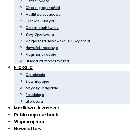
Pismo Święte
Chorał gregoriański
Modlitwa Jezusowa
Ojcowie Pustyni
Osiem duchów zła
Blog Ojca Leona
Małgorzata Borkowska OSB wyjaśnia…
Nowości i recenzje
Fragmenty audio
Literatura monastyczna
Filokalia
O projekcie
Słownik pojęć
Artykuły i nagrania
Rekolekcje
Literatura
Modlitwa Jezusowa
Publikacje i e-booki
Wspieraj nas
Newslettery