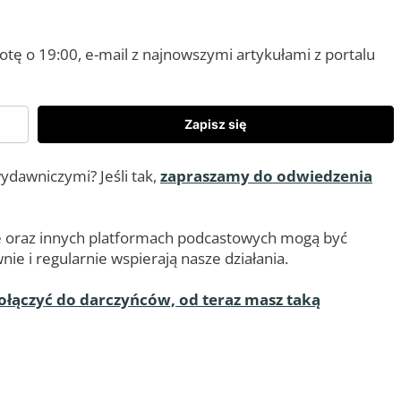
ę o 19:00, e-mail z najnowszymi artykułami z portalu
Zapisz się
ydawniczymi? Jeśli tak,
zapraszamy do odwiedzenia
ube oraz innych platformach podcastowych mogą być
ie i regularnie wspierają nasze działania.
ołączyć do darczyńców, od teraz masz taką