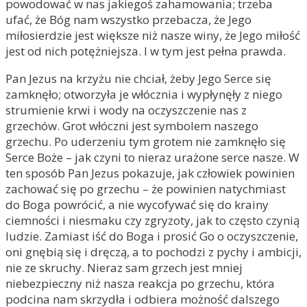
powodować w nas jakiegoś zahamowania; trzeba
ufać, że Bóg nam wszystko przebacza, że Jego
miłosierdzie jest większe niż nasze winy, że Jego miłość
jest od nich potężniejsza. I w tym jest pełna prawda.
Pan Jezus na krzyżu nie chciał, żeby Jego Serce się
zamknęło; otworzyła je włócznia i wypłynęły z niego
strumienie krwi i wody na oczyszczenie nas z
grzechów. Grot włóczni jest symbolem naszego
grzechu. Po uderzeniu tym grotem nie zamknęło się
Serce Boże – jak czyni to nieraz urażone serce nasze. W
ten sposób Pan Jezus pokazuje, jak człowiek powinien
zachować się po grzechu – że powinien natychmiast
do Boga powrócić, a nie wycofywać się do krainy
ciemności i niesmaku czy zgryzoty, jak to często czynią
ludzie. Zamiast iść do Boga i prosić Go o oczyszczenie,
oni gnębią się i dręczą, a to pochodzi z pychy i ambicji,
nie ze skruchy. Nieraz sam grzech jest mniej
niebezpieczny niż nasza reakcja po grzechu, która
podcina nam skrzydła i odbiera możność dalszego