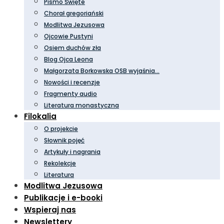
Pismo Święte
Chorał gregoriański
Modlitwa Jezusowa
Ojcowie Pustyni
Osiem duchów zła
Blog Ojca Leona
Małgorzata Borkowska OSB wyjaśnia…
Nowości i recenzje
Fragmenty audio
Literatura monastyczna
Filokalia
O projekcie
Słownik pojęć
Artykuły i nagrania
Rekolekcje
Literatura
Modlitwa Jezusowa
Publikacje i e-booki
Wspieraj nas
Newslettery