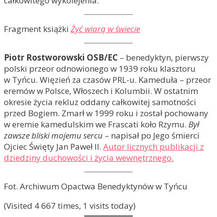
całkowitego wykolejenia.
Fragment książki
Żyć wiarą w świecie
Piotr Rostworowski OSB/EC
– benedyktyn, pierwszy
polski przeor odnowionego w 1939 roku klasztoru
w Tyńcu. Więzień za czasów PRL-u. Kameduła – przeor
eremów w Polsce, Włoszech i Kolumbii. W ostatnim
okresie życia rekluz oddany całkowitej samotności
przed Bogiem. Zmarł w 1999 roku i został pochowany
w eremie kamedulskim we Frascati koło Rzymu.
Był
zawsze bliski mojemu sercu
– napisał po Jego śmierci
Ojciec Święty Jan Paweł II.
Autor licznych publikacji z
dziedziny duchowości i życia wewnętrznego.
Fot. Archiwum Opactwa Benedyktynów w Tyńcu
(Visited 4 667 times, 1 visits today)