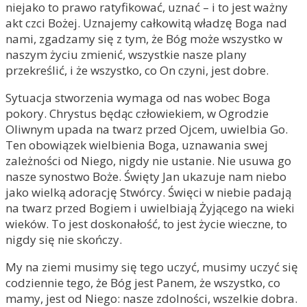
niejako to prawo ratyfikować, uznać – i to jest ważny
akt czci Bożej. Uznajemy całkowitą władzę Boga nad
nami, zgadzamy się z tym, że Bóg może wszystko w
naszym życiu zmienić, wszystkie nasze plany
przekreślić, i że wszystko, co On czyni, jest dobre.
Sytuacja stworzenia wymaga od nas wobec Boga
pokory. Chrystus będąc człowiekiem, w Ogrodzie
Oliwnym upada na twarz przed Ojcem, uwielbia Go.
Ten obowiązek wielbienia Boga, uznawania swej
zależności od Niego, nigdy nie ustanie. Nie usuwa go
nasze synostwo Boże. Święty Jan ukazuje nam niebo
jako wielką adorację Stwórcy. Święci w niebie padają
na twarz przed Bogiem i uwielbiają Żyjącego na wieki
wieków. To jest doskonałość, to jest życie wieczne, to
nigdy się nie skończy.
My na ziemi musimy się tego uczyć, musimy uczyć się
codziennie tego, że Bóg jest Panem, że wszystko, co
mamy, jest od Niego: nasze zdolności, wszelkie dobra.