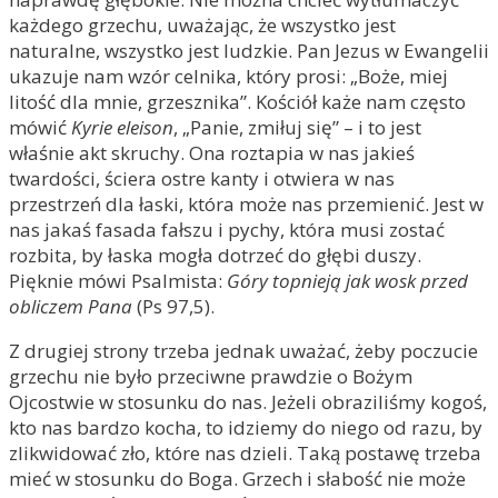
każdego grzechu, uważając, że wszystko jest
naturalne, wszystko jest ludzkie. Pan Jezus w Ewangelii
ukazuje nam wzór celnika, który prosi: „Boże, miej
litość dla mnie, grzesznika”. Kościół każe nam często
mówić
Kyrie eleison
, „Panie, zmiłuj się” – i to jest
właśnie akt skruchy. Ona roztapia w nas jakieś
twardości, ściera ostre kanty i otwiera w nas
przestrzeń dla łaski, która może nas przemienić. Jest w
nas jakaś fasada fałszu i pychy, która musi zostać
rozbita, by łaska mogła dotrzeć do głębi duszy.
Pięknie mówi Psalmista:
Góry topnieją jak wosk przed
obliczem Pana
(Ps 97,5).
Z drugiej strony trzeba jednak uważać, żeby poczucie
grzechu nie było przeciwne prawdzie o Bożym
Ojcostwie w stosunku do nas. Jeżeli obraziliśmy kogoś,
kto nas bardzo kocha, to idziemy do niego od razu, by
zlikwidować zło, które nas dzieli. Taką postawę trzeba
mieć w stosunku do Boga. Grzech i słabość nie może