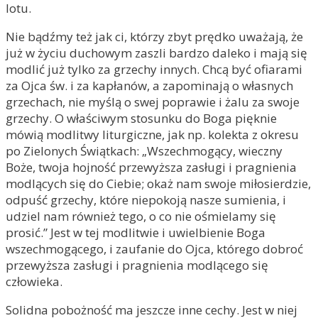
lotu.
Nie bądźmy też jak ci, którzy zbyt prędko uważają, że
już w życiu duchowym zaszli bardzo daleko i mają się
modlić już tylko za grzechy innych. Chcą być ofiarami
za Ojca św. i za kapłanów, a zapominają o własnych
grzechach, nie myślą o swej poprawie i żalu za swoje
grzechy. O właściwym stosunku do Boga pięknie
mówią modlitwy liturgiczne, jak np. kolekta z okresu
po Zielonych Świątkach: „Wszechmogący, wieczny
Boże, twoja hojność przewyższa zasługi i pragnienia
modlących się do Ciebie; okaż nam swoje miłosierdzie,
odpuść grzechy, które niepokoją nasze sumienia, i
udziel nam również tego, o co nie ośmielamy się
prosić.” Jest w tej modlitwie i uwielbienie Boga
wszechmogącego, i zaufanie do Ojca, którego dobroć
przewyższa zasługi i pragnienia modlącego się
człowieka.
Solidna pobożność ma jeszcze inne cechy. Jest w niej