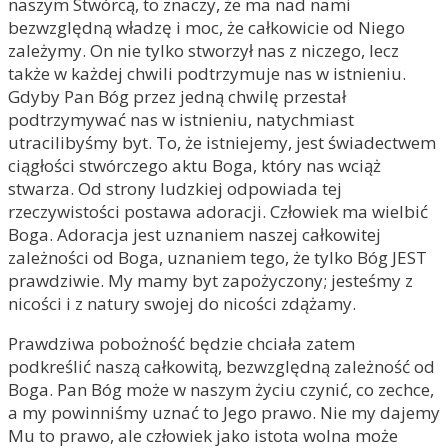
naszym Stwórcą, to znaczy, że ma nad nami
bezwzględną władzę i moc, że całkowicie od Niego
zależymy. On nie tylko stworzył nas z niczego, lecz
także w każdej chwili podtrzymuje nas w istnieniu.
Gdyby Pan Bóg przez jedną chwilę przestał
podtrzymywać nas w istnieniu, natychmiast
utracilibyśmy byt. To, że istniejemy, jest świadectwem
ciągłości stwórczego aktu Boga, który nas wciąż
stwarza. Od strony ludzkiej odpowiada tej
rzeczywistości postawa adoracji. Człowiek ma wielbić
Boga. Adoracja jest uznaniem naszej całkowitej
zależności od Boga, uznaniem tego, że tylko Bóg JEST
prawdziwie. My mamy byt zapożyczony; jesteśmy z
nicości i z natury swojej do nicości zdążamy.
Prawdziwa pobożność będzie chciała zatem
podkreślić naszą całkowitą, bezwzględną zależność od
Boga. Pan Bóg może w naszym życiu czynić, co zechce,
a my powinniśmy uznać to Jego prawo. Nie my dajemy
Mu to prawo, ale człowiek jako istota wolna może