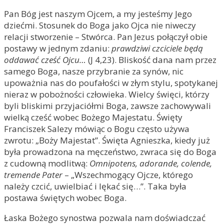
Pan Bóg jest naszym Ojcem, a my jesteśmy Jego
dziećmi. Stosunek do Boga jako Ojca nie niweczy
relacji stworzenie – Stwórca. Pan Jezus połączył obie
postawy w jednym zdaniu:
prawdziwi czciciele będą
oddawać cześć Ojcu…
(J 4,23). Bliskość dana nam przez
samego Boga, nasze przybranie za synów, nic
upoważnia nas do poufałości w złym stylu, spotykanej
nieraz w pobożności człowieka. Wielcy święci, którzy
byli bliskimi przyjaciółmi Boga, zawsze zachowywali
wielką cześć wobec Bożego Majestatu. Święty
Franciszek Salezy mówiąc o Bogu często używa
zwrotu: „Boży Majestat”. Święta Agnieszka, kiedy już
była prowadzona na męczeństwo, zwraca się do Boga
z cudowną modlitwą:
Omnipotens, adorande, colende,
tremende Pater
– „Wszechmogący Ojcze, którego
należy czcić, uwielbiać i lękać się…”. Taka była
postawa świętych wobec Boga.
Łaska Bożego synostwa pozwala nam doświadczać