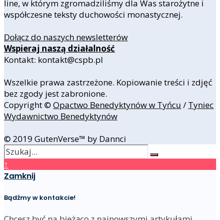
line, w którym zgromadziliśmy dla Was starożytne i
współczesne teksty duchowości monastycznej.
Dołącz do naszych newsletterów
Wspieraj naszą działalność
Kontakt: kontakt@cspb.pl
Wszelkie prawa zastrzeżone. Kopiowanie treści i zdjęć
bez zgody jest zabronione.
Copyright ©
Opactwo Benedyktynów w Tyńcu
/
Tyniec
Wydawnictwo Benedyktynów
© 2019 GutenVerse™ by Dannci
↑
Zamknij
Bądźmy w kontakcie!
Chcesz być na bieżąco z najnowszymi artykułami,