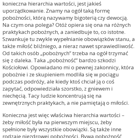
konieczna hierarchia wartości, jest jakieś
uporządkowanie. Znamy na ogół taką formę
pobożności, którą nazywamy bigoterią czy dewocją.
Na czym ona polega? Otóż opiera się ona na różnych
praktykach pobożnych, a zaniedbuje to, co istotne.
Szwankuje tu zwykle wypełnianie obowiązków stanu, a
także miłość bliźniego, a nieraz nawet sprawiedliwość.
Od takich osób „pobożnych” trzeba na ogół trzymać
się z daleka. Taka „pobożność” bardzo szkodzi
Kościołowi. Opowiadano mi o pewnej zakonnicy, która
pobożnie i ze skupieniem modliła się w pociągu
podczas podróży, ale kiedy ktoś chciał ją o coś
zapytać, odpowiedziała szorstko, z gniewem i
niechęcią. Tacy ludzie koncentrują się na
zewnętrznych praktykach, a nie pamiętają o miłości.
Konieczna jest więc właściwa hierarchia wartości –
żeby miłość była na pierwszym miejscu, żeby
spełnione były wszystkie obowiązki. Są także inne
rodzaje niezdrowej pobożności. Bywa pobożność