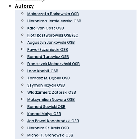
Autorzy
Małgorzata Borkowska OSB
Hieronima Jemielewska OSB
Karol van Oost OSB
Piotr Rostworowski OSB/EC
Augustyn Jankowski OSB
Paweł Sczaniecki OSB
Bernard Turowicz OSB
Franciszek Małaczyński OSB
Leon Knabit OSB
Tomasz M. Dąbek OSB
Szymon Hiżycki OSB
Włodzimierz Zatorski OSB
Maksymilian Nawara OSB
Bernard Sawicki OSB
Konrad Małys OSB
Jan Paweł Konobrodzki OSB
Hieronim St. Kreis OSB
Michał T. Gronowski OSB