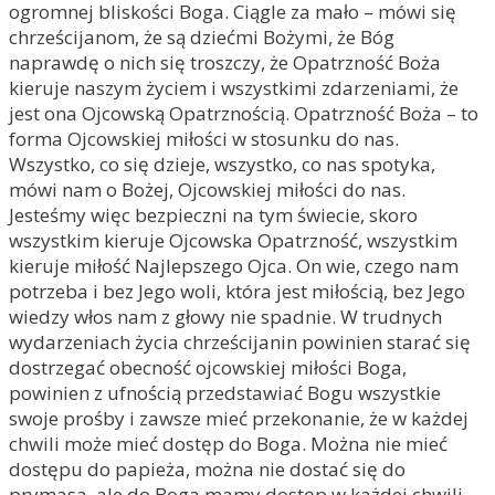
ogromnej bliskości Boga. Ciągle za mało – mówi się
chrześcijanom, że są dziećmi Bożymi, że Bóg
naprawdę o nich się troszczy, że Opatrzność Boża
kieruje naszym życiem i wszystkimi zdarzeniami, że
jest ona Ojcowską Opatrznością. Opatrzność Boża – to
forma Ojcowskiej miłości w stosunku do nas.
Wszystko, co się dzieje, wszystko, co nas spotyka,
mówi nam o Bożej, Ojcowskiej miłości do nas.
Jesteśmy więc bezpieczni na tym świecie, skoro
wszystkim kieruje Ojcowska Opatrzność, wszystkim
kieruje miłość Najlepszego Ojca. On wie, czego nam
potrzeba i bez Jego woli, która jest miłością, bez Jego
wiedzy włos nam z głowy nie spadnie. W trudnych
wydarzeniach życia chrześcijanin powinien starać się
dostrzegać obecność ojcowskiej miłości Boga,
powinien z ufnością przedstawiać Bogu wszystkie
swoje prośby i zawsze mieć przekonanie, że w każdej
chwili może mieć dostęp do Boga. Można nie mieć
dostępu do papieża, można nie dostać się do
prymasa, ale do Boga mamy dostęp w każdej chwili.