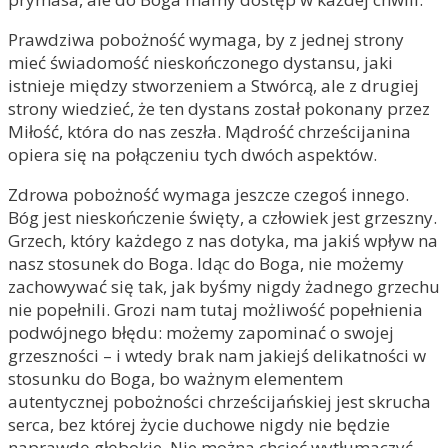
Prawdziwa pobożność wymaga, by z jednej strony
mieć świadomość nieskończonego dystansu, jaki
istnieje między stworzeniem a Stwórcą, ale z drugiej
strony wiedzieć, że ten dystans został pokonany przez
Miłość, która do nas zeszła. Mądrość chrześcijanina
opiera się na połączeniu tych dwóch aspektów.
Zdrowa pobożność wymaga jeszcze czegoś innego.
Bóg jest nieskończenie święty, a człowiek jest grzeszny.
Grzech, który każdego z nas dotyka, ma jakiś wpływ na
nasz stosunek do Boga. Idąc do Boga, nie możemy
zachowywać się tak, jak byśmy nigdy żadnego grzechu
nie popełnili. Grozi nam tutaj możliwość popełnienia
podwójnego błędu: możemy zapominać o swojej
grzeszności – i wtedy brak nam jakiejś delikatności w
stosunku do Boga, bo ważnym elementem
autentycznej pobożności chrześcijańskiej jest skrucha
serca, bez której życie duchowe nigdy nie będzie
naprawdę głębokie. Nie można chcieć wytłumaczyć