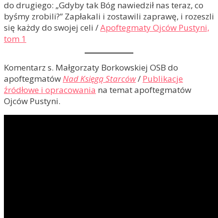
do drugiego: „Gdyby tak Bóg nawiedził nas teraz, co
byśmy zrobili?” Zapłakali i zostawili zaprawę, i rozeszli
się każdy do swojej celi /
Apoftegmaty Ojców Pustyni,
tom 1
Komentarz s. Małgorzaty Borkowskiej OSB do
apoftegmatów
Nad Księgą Starców
/
Publikacje
źródłowe i opracowania
na temat apoftegmatów
Ojców Pustyni.