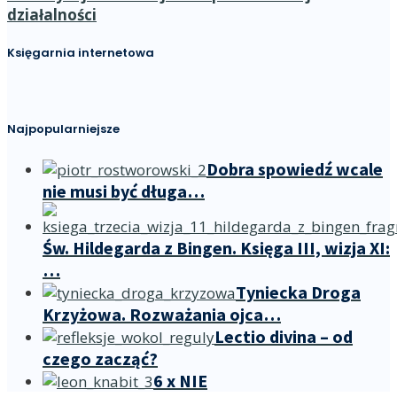
działalności
Księgarnia internetowa
Najpopularniejsze
Dobra spowiedź wcale
nie musi być długa…
Św. Hildegarda z Bingen. Księga III, wizja XI:
…
Tyniecka Droga
Krzyżowa. Rozważania ojca…
Lectio divina – od
czego zacząć?
6 x NIE