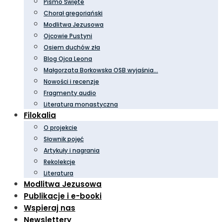
Pismo Święte
Chorał gregoriański
Modlitwa Jezusowa
Ojcowie Pustyni
Osiem duchów zła
Blog Ojca Leona
Małgorzata Borkowska OSB wyjaśnia…
Nowości i recenzje
Fragmenty audio
Literatura monastyczna
Filokalia
O projekcie
Słownik pojęć
Artykuły i nagrania
Rekolekcje
Literatura
Modlitwa Jezusowa
Publikacje i e-booki
Wspieraj nas
Newslettery