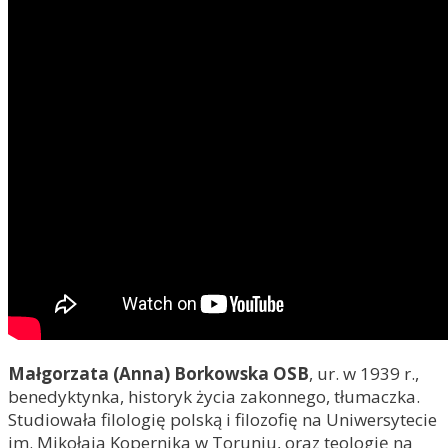
Małgorzata (Anna) Borkowska OSB
, ur. w 1939 r.,
benedyktynka, historyk życia zakonnego, tłumaczka.
Studiowała filologię polską i filozofię na Uniwersytecie
im. Mikołaja Kopernika w Toruniu, oraz teologię na