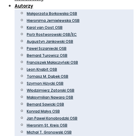
Autorzy
Małgorzata Borkowska OSB
Hieronima Jemielewska OSB
Karol van Oost OSB
Piotr Rostworowski OSB/EC
Augustyn Jankowski OSB
Paweł Sczaniecki OSB
Bernard Turowicz OSB
Franciszek Małaczyński OSB
Leon Knabit OSB
Tomasz M. Dąbek OSB
Szymon Hiżycki OSB
Włodzimierz Zatorski OSB
Maksymilian Nawara OSB
Bernard Sawicki OSB
Konrad Małys OSB
Jan Paweł Konobrodzki OSB
Hieronim St. Kreis OSB
Michał T. Gronowski OSB