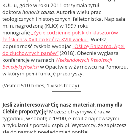
KUL-u, gdzie w roku 2011 otrzymała tytuł
doktora
honoris causa
. Autorka wielu prac
teologicznych i historycznych, felietonistka. Napisała
m.in. nagrodzoną (KLIO) w 1997 roku
monografię
„Życie codzienne polskich klasztorów
żeńskich w XVII do końca XVIII wieku”
. Wielką
popularność zyskała wydając
„Oślicę Balaama. Apel
do duchownych panów”
(2018). Obecnie wygłasza
konferencje w ramach
Weekendowych Rekolekcji
Benedyktyńskich
w Opactwie w Żarnowcu na Pomorzu,
w którym pełni funkcję przeoryszy.
(Visited 510 times, 1 visits today)
Jeśli zainteresował Cię nasz materiał, mamy dla
Ciebie propozycję!
Możesz otrzymywać raz w
tygodniu, w sobotę o 19:00, e-mail z najnowszymi
artykułami z portalu cspb.pl. Wystarczy, że zapiszesz
się do naszych powiadomień poniżej...