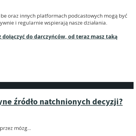
uTube oraz innych platformach podcastowych mogą być
ywnie i regularnie wspierają nasze działania.
z dołączyć do darczyńców, od teraz masz taką
dyne źródło natchnionych decyzji?
poprzez mózg
...