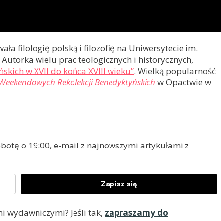
ła filologię polską i filozofię na Uniwersytecie im.
. Autorka wielu prac teologicznych i historycznych,
ńskich w XVII do końca XVIII wieku”
. Wielką popularność
Weekendowych Rekolekcji Benedyktyńskich
w Opactwie w
otę o 19:00, e-mail z najnowszymi artykułami z
Zapisz się
i wydawniczymi? Jeśli tak,
zapraszamy do