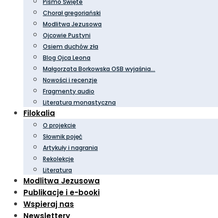
Pismo Święte
Chorał gregoriański
Modlitwa Jezusowa
Ojcowie Pustyni
Osiem duchów zła
Blog Ojca Leona
Małgorzata Borkowska OSB wyjaśnia…
Nowości i recenzje
Fragmenty audio
Literatura monastyczna
Filokalia
O projekcie
Słownik pojęć
Artykuły i nagrania
Rekolekcje
Literatura
Modlitwa Jezusowa
Publikacje i e-booki
Wspieraj nas
Newslettery