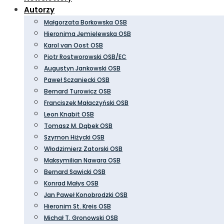
Autorzy
Małgorzata Borkowska OSB
Hieronima Jemielewska OSB
Karol van Oost OSB
Piotr Rostworowski OSB/EC
Augustyn Jankowski OSB
Paweł Sczaniecki OSB
Bernard Turowicz OSB
Franciszek Małaczyński OSB
Leon Knabit OSB
Tomasz M. Dąbek OSB
Szymon Hiżycki OSB
Włodzimierz Zatorski OSB
Maksymilian Nawara OSB
Bernard Sawicki OSB
Konrad Małys OSB
Jan Paweł Konobrodzki OSB
Hieronim St. Kreis OSB
Michał T. Gronowski OSB