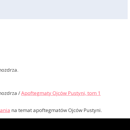
 nozdrza.
 nozdrza /
Apoftegmaty Ojców Pustyni, tom 1
wania
na temat apoftegmatów Ojców Pustyni.