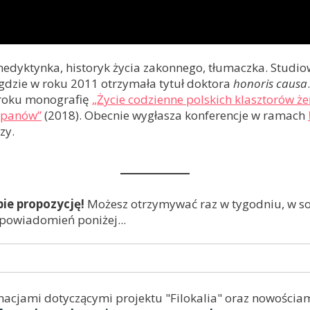
enedyktynka, historyk życia zakonnego, tłumaczka. Studiowa
 gdzie w roku 2011 otrzymała tytuł doktora
honoris causa
7 roku monografię
„Życie codzienne polskich klasztorów że
 panów”
(2018). Obecnie wygłasza konferencje w ramach
zy.
bie propozycję!
Możesz otrzymywać raz w tygodniu, w sob
 powiadomień poniżej...
macjami dotyczącymi projektu "Filokalia" oraz nowościam