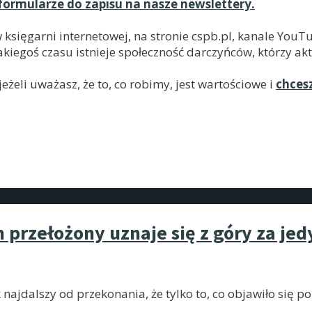
formularze do zapisu na nasze newslettery.
w księgarni internetowej, na stronie cspb.pl, kanale Yo
kiegoś czasu istnieje społeczność darczyńców, którzy akt
żeli uważasz, że to, co robimy, jest wartościowe i
chces
m przełożony uznaje się z góry za je
 najdalszy od przekonania, że tylko to, co objawiło się 