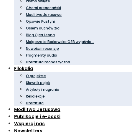
Pismo Święte
Chorał gregoriański
Modlitwa Jezusowa
Ojcowie Pustyni
Osiem duchów zła
Blog Ojca Leona
Małgorzata Borkowska OSB wyjaśnia…
Nowości i recenzje
Fragmenty audio
Literatura monastyczna
Filokalia
O projekcie
Słownik pojęć
Artykuły i nagrania
Rekolekcje
Literatura
Modlitwa Jezusowa
Publikacje i e-booki
Wspieraj nas
Newslettery