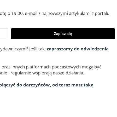
ę o 19:00, e-mail z najnowszymi artykułami z portalu
Zapisz się
ydawniczymi? Jeśli tak,
zapraszamy do odwiedzenia
ube oraz innych platformach podcastowych mogą być
ie i regularnie wspierają nasze działania.
ołączyć do darczyńców, od teraz masz taką