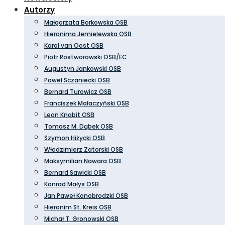
Autorzy
Małgorzata Borkowska OSB
Hieronima Jemielewska OSB
Karol van Oost OSB
Piotr Rostworowski OSB/EC
Augustyn Jankowski OSB
Paweł Sczaniecki OSB
Bernard Turowicz OSB
Franciszek Małaczyński OSB
Leon Knabit OSB
Tomasz M. Dąbek OSB
Szymon Hiżycki OSB
Włodzimierz Zatorski OSB
Maksymilian Nawara OSB
Bernard Sawicki OSB
Konrad Małys OSB
Jan Paweł Konobrodzki OSB
Hieronim St. Kreis OSB
Michał T. Gronowski OSB