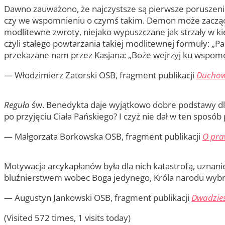
Dawno zauważono, że najczystsze są pierwsze poruszenia
czy we wspomnieniu o czymś takim. Demon może zacząć dz
modlitewne zwroty, niejako wypuszczane jak strzały w ki
czyli stałego powtarzania takiej modlitewnej formuły: „
przekazane nam przez Kasjana: „Boże wejrzyj ku wspom
— Włodzimierz Zatorski OSB, fragment publikacji
Duchow
Reguła
św. Benedykta daje wyjątkowo dobre podstawy dla
po przyjęciu Ciała Pańskiego? I czyż nie dał w ten spos
— Małgorzata Borkowska OSB, fragment publikacji
O pra
Motywacja arcykapłanów była dla nich katastrofą, uznan
bluźnierstwem wobec Boga jedynego, Króla narodu wyb
— Augustyn Jankowski OSB, fragment publikacji
Dwadzieś
(Visited 572 times, 1 visits today)