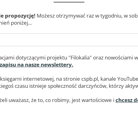
ie propozycję!
Możesz otrzymywać raz w tygodniu, w sobot
ień poniżej...
cjami dotyczącymi projektu "Filokalia" oraz nowościami w
 zapisu na nasze newslettery.
 księgarni internetowej, na stronie cspb.pl, kanale YouT
egoś czasu istnieje społeczność darczyńców, którzy aktywn
eli uważasz, że to, co robimy, jest wartościowe i
chcesz d