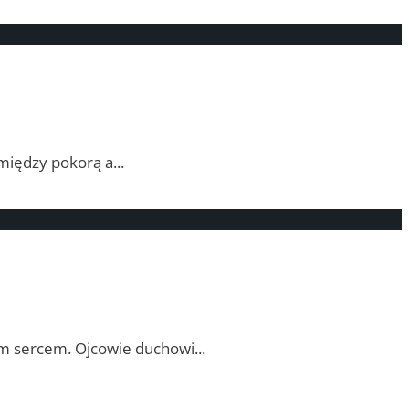
 między pokorą a
...
nym sercem. Ojcowie duchowi
...