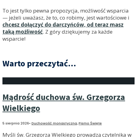
To jest tylko pewna propozycja, możliwość wsparcia
— jeżeli uważasz, że to, co robimy, jest wartościowe i
chcesz dołączyć do darczyńców, od teraz masz
taką możliwość
. Z góry dziękujemy za każde
wsparcie!
Warto przeczytać...
Mądrość duchowa św. Grzegorza
Wielkiego
5 sierpnia 2026
•
Duchowość monastyczna
,
Pismo Święte
Myśli św. Grzegorza Wielkiego prowadzą czytelnika w