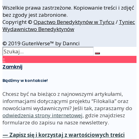
Wszelkie prawa zastrzeżone. Kopiowanie treści i zdjęć
bez zgody jest zabronione.
Copyright ©
Opactwo Benedyktynów w Tyńcu
/
Tyniec
Wydawnictwo Benedyktynów
© 2019 GutenVerse™ by Dannci
↑
Zamknij
Bądźmy w kontakcie!
Chcesz być na bieżąco z najnowszymi artykułami,
informacjami dotyczącymi projektu “Filokalia” oraz
nowościami wydawniczymi? Jeśli tak, zapraszamy do
odwiedzenia strony internetowej
, gdzie znajdziesz
formularze do zapisu na nasze newslettery.
— Zapisz się i korzystaj z wartościowych treści