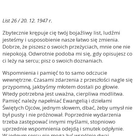
List 26 / 20. 12. 1947 r.
Zbytecznie krępuje cię twój bojaźliwy list, ludźmi
jesteśmy i usposobienie nasze łatwo się zmienia.
Dobrze, że piszesz o swoich przeżyciach, mnie one nie
niepokoją. Odwrotnie podoba mi się, gdy opisujesz co
ci leży na sercu; pisz o swoich doznaniach.
Wspomnienia i pamięć to to samo odczucie
wewnętrzne. Czasami zdarzenia z przeszłości nagle się
przypomną, jakbyśmy młotem dostali po głowie.
Wtedy potrzebna jest uważna, cierpliwa modlitwa.
Pamięć należy napełniać Ewangelią i dziełami
Świętych Ojców, jednym słowem, dbać, żeby umysł nie
był pusty i nie próżnował. Poprzednie wydarzenia
trzeba zastępować innymi myślami, stopniowo
uprzednie wspomnienia odejdą i smutek odpłynie.
W jednym sercu nie mogą żyć wspólnie dwaj