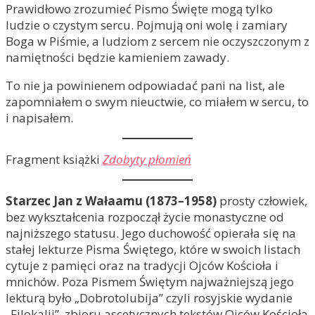
Prawidłowo zrozumieć Pismo Święte mogą tylko
ludzie o czystym sercu. Pojmują oni wolę i zamiary
Boga w Piśmie, a ludziom z sercem nie oczyszczonym z
namiętności będzie kamieniem zawady.
To nie ja powinienem odpowiadać pani na list, ale
zapomniałem o swym nieuctwie, co miałem w sercu, to
i napisałem.
Fragment książki
Zdobyty płomień
Starzec Jan z Wałaamu (1873–1958)
prosty człowiek,
bez wykształcenia rozpoczął życie monastyczne od
najniższego statusu. Jego duchowość opierała się na
stałej lekturze Pisma Świętego, które w swoich listach
cytuje z pamięci oraz na tradycji Ojców Kościoła i
mnichów. Poza Pismem Świętym najważniejszą jego
lekturą było „Dobrotolubija” czyli rosyjskie wydanie
„Filokalii”, zbioru ascetycznych tekstów Ojców Kościoła