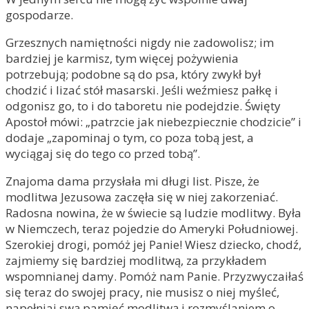
gospodarze.
Grzesznych namiętności nigdy nie zadowolisz; im
bardziej je karmisz, tym więcej pożywienia
potrzebują; podobne są do psa, który zwykł był
chodzić i lizać stół masarski. Jeśli weźmiesz pałkę i
odgonisz go, to i do taboretu nie podejdzie. Święty
Apostoł mówi: „patrzcie jak niebezpiecznie chodzicie” i
dodaje „zapominaj o tym, co poza tobą jest, a
wyciągaj się do tego co przed tobą”.
Znajoma dama przysłała mi długi list. Pisze, że
modlitwa Jezusowa zaczęła się w niej zakorzeniać.
Radosna nowina, że w świecie są ludzie modlitwy. Była
w Niemczech, teraz pojedzie do Ameryki Południowej.
Szerokiej drogi, pomóż jej Panie! Wiesz dziecko, chodź,
zajmiemy się bardziej modlitwą, za przykładem
wspomnianej damy. Pomóż nam Panie. Przyzwyczaiłaś
się teraz do swojej pracy, nie musisz o niej myśleć,
napełniaj swą pamięć modlitwą i rozmyślaniem o