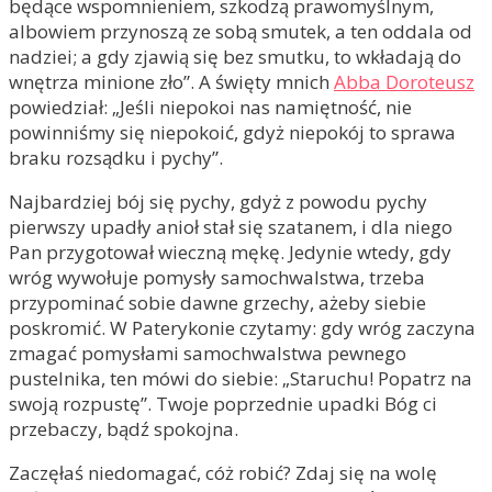
będące wspomnieniem, szkodzą prawomyślnym,
albowiem przynoszą ze sobą smutek, a ten oddala od
nadziei; a gdy zjawią się bez smutku, to wkładają do
wnętrza minione zło”. A święty mnich
Abba Doroteusz
powiedział: „Jeśli niepokoi nas namiętność, nie
powinniśmy się niepokoić, gdyż niepokój to sprawa
braku rozsądku i pychy”.
Najbardziej bój się pychy, gdyż z powodu pychy
pierwszy upadły anioł stał się szatanem, i dla niego
Pan przygotował wieczną mękę. Jedynie wtedy, gdy
wróg wywołuje pomysły samochwalstwa, trzeba
przypominać sobie dawne grzechy, ażeby siebie
poskromić. W Paterykonie czytamy: gdy wróg zaczyna
zmagać pomysłami samochwalstwa pewnego
pustelnika, ten mówi do siebie: „Staruchu! Popatrz na
swoją rozpustę”. Twoje poprzednie upadki Bóg ci
przebaczy, bądź spokojna.
Zaczęłaś niedomagać, cóż robić? Zdaj się na wolę