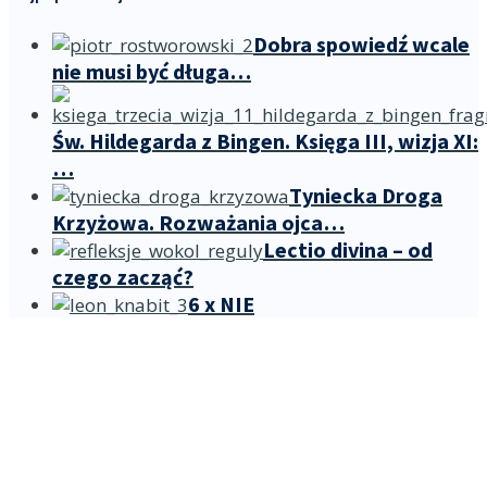
Dobra spowiedź wcale
nie musi być długa…
Św. Hildegarda z Bingen. Księga III, wizja XI:
…
Tyniecka Droga
Krzyżowa. Rozważania ojca…
Lectio divina – od
czego zacząć?
6 x NIE