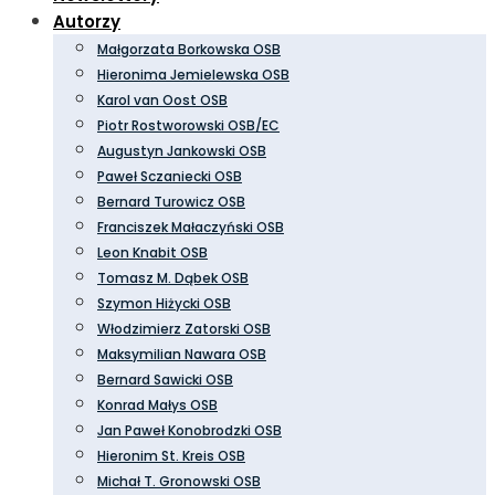
Autorzy
Małgorzata Borkowska OSB
Hieronima Jemielewska OSB
Karol van Oost OSB
Piotr Rostworowski OSB/EC
Augustyn Jankowski OSB
Paweł Sczaniecki OSB
Bernard Turowicz OSB
Franciszek Małaczyński OSB
Leon Knabit OSB
Tomasz M. Dąbek OSB
Szymon Hiżycki OSB
Włodzimierz Zatorski OSB
Maksymilian Nawara OSB
Bernard Sawicki OSB
Konrad Małys OSB
Jan Paweł Konobrodzki OSB
Hieronim St. Kreis OSB
Michał T. Gronowski OSB