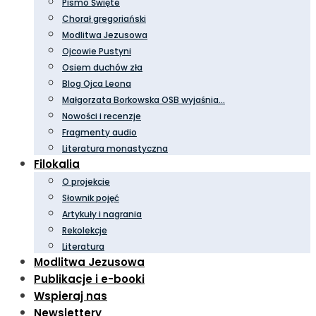
Pismo Święte
Chorał gregoriański
Modlitwa Jezusowa
Ojcowie Pustyni
Osiem duchów zła
Blog Ojca Leona
Małgorzata Borkowska OSB wyjaśnia…
Nowości i recenzje
Fragmenty audio
Literatura monastyczna
Filokalia
O projekcie
Słownik pojęć
Artykuły i nagrania
Rekolekcje
Literatura
Modlitwa Jezusowa
Publikacje i e-booki
Wspieraj nas
Newslettery