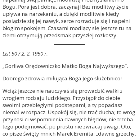
Bogu. Pora jest dobra, zaczynaj! Bez modlitwy życie
upływa na narzekaniu, a dzięki modlitwie kiedy
posiądzie się jej nawyk, serce rozraduje się i napełni
błogim spokojem. Czasami modlący się jeszcze tu na
ziemi otrzymują przedsmak przyszłej rozkoszy.
List 50 / 2. 2. 1950 r.
„Gorliwa Orędowniczko Matko Boga Najwyższego”.
Dobrego zdrowia miłująca Boga Jego służebnico!
Wciąż jeszcze nie nauczyłaś się prowadzić walki z
wrogiem rodzaju ludzkiego. Przystąpił do ciebie
swoimi przebiegłymi podstępami, a ty popadasz
niemal w rozpacz. Uspokój się, nie trać ducha; to wróg
przynosi ci wspomnienia dawnych błędów; nie trzeba
tego podejmować, po prostu nie zwracaj uwagi. Oto,
co pisze święty mnich Marek Eremita: „dawne grzechy,