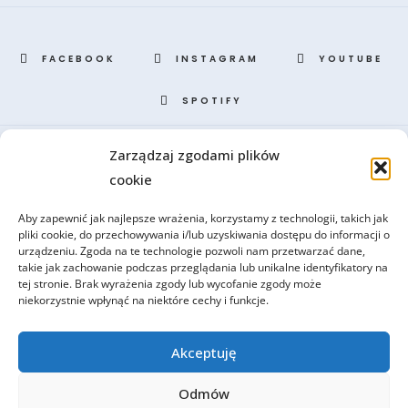
FACEBOOK
INSTAGRAM
YOUTUBE
SPOTIFY
Zarządzaj zgodami plików
Portal CSPB, przygotowany i prowadzony przez benedyktynów z opactwa
cookie
tynieckiego, to miejsce szczególne i jedyne w swoim rodzaju. Dlaczego?
Odpowiedź jest prosta: CSPB to pierwsze centrum on-line, w którym
Aby zapewnić jak najlepsze wrażenia, korzystamy z technologii, takich jak
zgromadziliśmy dla Was starożytne i współczesne teksty duchowości
pliki cookie, do przechowywania i/lub uzyskiwania dostępu do informacji o
monastycznej.
urządzeniu. Zgoda na te technologie pozwoli nam przetwarzać dane,
takie jak zachowanie podczas przeglądania lub unikalne identyfikatory na
tej stronie. Brak wyrażenia zgody lub wycofanie zgody może
Dołącz do naszych newsletterów
niekorzystnie wpłynąć na niektóre cechy i funkcje.
Wspieraj naszą działalność
Kontakt: kontakt@cspb.pl
Akceptuję
Wszelkie prawa zastrzeżone. Kopiowanie treści i zdjęć bez zgody jest
zabronione.
Odmów
Copyright ©
Opactwo Benedyktynów w Tyńcu
/
Tyniec Wydawnictwo