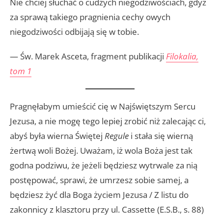
Nie chciej słuchać o cudzych niegodziwościach, gdyż
za sprawą takiego pragnienia cechy owych
niegodziwości odbijają się w tobie.
— Św. Marek Asceta, fragment publikacji
Filokalia,
tom 1
Pragnęłabym umieścić cię w Najświętszym Sercu
Jezusa, a nie mogę tego lepiej zrobić niż zalecając ci,
abyś była wierna Świętej
Regule
i stała się wierną
żertwą woli Bożej. Uważam, iż wola Boża jest tak
godna podziwu, że jeżeli będziesz wytrwale za nią
postępować, sprawi, że umrzesz sobie samej, a
będziesz żyć dla Boga życiem Jezusa / Z listu do
zakonnicy z klasztoru przy ul. Cassette (E.S.B., s. 88)