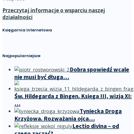
Przeczytaj informacje o wsparciu naszej
działalności
Księgarnia internetowa
Najpopularniejsze
Dobra spowiedź wcale
nie musi być długa…
Św. Hildegarda z Bingen. Księga III, wizja XI:
…
Tyniecka Droga
Krzyżowa. Rozważania ojca…
Lectio divina – od
czego zacząć?