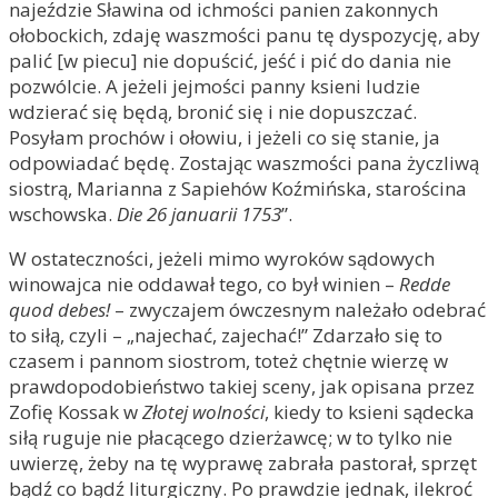
najeździe Sławina od ichmości panien zakonnych
ołobockich, zdaję waszmości panu tę dyspozycję, aby
palić [w piecu] nie dopuścić, jeść i pić do dania nie
pozwólcie. A jeżeli jejmości panny ksieni ludzie
wdzierać się będą, bronić się i nie dopuszczać.
Posyłam prochów i ołowiu, i jeżeli co się stanie, ja
odpowiadać będę. Zostając waszmości pana życzliwą
siostrą, Marianna z Sapiehów Koźmińska, starościna
wschowska.
Die 26 januarii 1753
”.
W ostateczności, jeżeli mimo wyroków sądowych
winowajca nie oddawał tego, co był winien –
Redde
quod debes!
– zwyczajem ówczesnym należało odebrać
to siłą, czyli – „najechać, zajechać!” Zdarzało się to
czasem i pannom siostrom, toteż chętnie wierzę w
prawdopodobieństwo takiej sceny, jak opisana przez
Zofię Kossak w
Złotej wolności
, kiedy to ksieni sądecka
siłą ruguje nie płacącego dzierżawcę; w to tylko nie
uwierzę, żeby na tę wyprawę zabrała pastorał, sprzęt
bądź co bądź liturgiczny. Po prawdzie jednak, ilekroć