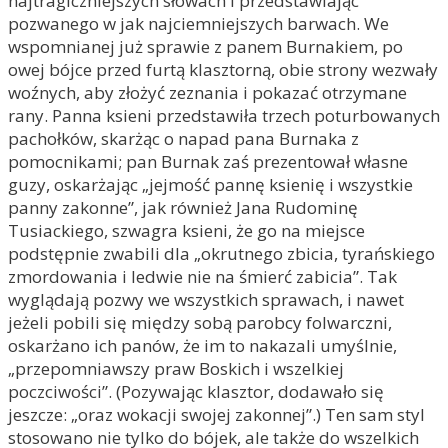
najtragiczniejszych słowach i przedstawiając
pozwanego w jak najciemniejszych barwach. We
wspomnianej już sprawie z panem Burnakiem, po
owej bójce przed furtą klasztorną, obie strony wezwały
woźnych, aby złożyć zeznania i pokazać otrzymane
rany. Panna ksieni przedstawiła trzech poturbowanych
pachołków, skarżąc o napad pana Burnaka z
pomocnikami; pan Burnak zaś prezentował własne
guzy, oskarżając „jejmość pannę ksienię i wszystkie
panny zakonne”, jak również Jana Rudominę
Tusiackiego, szwagra ksieni, że go na miejsce
podstępnie zwabili dla „okrutnego zbicia, tyrańskiego
zmordowania i ledwie nie na śmierć zabicia”. Tak
wyglądają pozwy we wszystkich sprawach, i nawet
jeżeli pobili się między sobą parobcy folwarczni,
oskarżano ich panów, że im to nakazali umyślnie,
„przepomniawszy praw Boskich i wszelkiej
poczciwości”. (Pozywając klasztor, dodawało się
jeszcze: „oraz wokacji swojej zakonnej”.) Ten sam styl
stosowano nie tylko do bójek, ale także do wszelkich