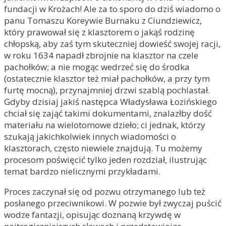
fundacji w Krożach! Ale za to sporo do dziś wiadomo o
panu Tomaszu Koreywie Burnaku z Ciundziewicz,
który prawował się z klasztorem o jakąś rodzinę
chłopską, aby zaś tym skuteczniej dowieść swojej racji,
w roku 1634 napadł zbrojnie na klasztor na czele
pachołków; a nie mogąc wedrzeć się do środka
(ostatecznie klasztor też miał pachołków, a przy tym
furtę mocną), przynajmniej drzwi szablą pochlastał.
Gdyby dzisiaj jakiś następca Władysława Łozińskiego
chciał się zająć takimi dokumentami, znalazłby dość
materiału na wielotomowe dzieło; ci jednak, którzy
szukają jakichkolwiek innych wiadomości o
klasztorach, często niewiele znajdują. Tu możemy
procesom poświęcić tylko jeden rozdział, ilustrując
temat bardzo nielicznymi przykładami.
Proces zaczynał się od pozwu otrzymanego lub też
posłanego przeciwnikowi. W pozwie był zwyczaj puścić
wodze fantazji, opisując doznaną krzywdę w