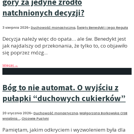
góry za jedyne źródło
natchnionych decyzji?
3 sierpnia 2026
•
Duchowość monastyczna
,
Święty Benedykt i jego Reguła
Decyzja należy więc do opata… ale św. Benedykt jest
jak najdalszy od przekonania, że tylko to, co objawiło
się poprzez mózg
...
Więcej
→
Bóg to nie automat. O wyjściu z
pułapki “duchowych cukierków”
20 stycznia 2026
•
Duchowość monastyczna
,
Małgorzata Borkowska OSB
wyjaśnia...
,
Ojcowie Pustyni
Pamiętam, jakim odkryciem i wyzwoleniem była dla