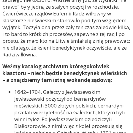
prawo” były jedną ze stałych pozycji w rozchodzie.
Ćwierćwiecze rządów Eufemii Radziwiłłówny w
klasztorze nieświeskim stanowiło pod tym względem
wyjątek. Toczyła ona przez cały ten czas zaledwie kilka,
i to bardzo krótkich procesów, zapewne z tej racji po
prostu, że mało kto na Litwie śmiał się z nią prawować:
nie dlatego, że ksieni benedyktynek oczywiście, ale że
Radziwiłłówna.
Weźmy katalog archiwum któregokolwiek
klasztoru – niech będzie benedyktynek wileńskich
– a znajdziemy tam istną wokandę sądową:
1642–1704, Gałeccy z Jewłaszewskim.
Jewłaszewski pożyczył od bernardynów
nieświeskich 3000 złotych polskich; bernardyni
przelali wierzytelność na Gałeckich, którym byli
winni tyleż. Po Jewłaszewskim dziedziczyli
Białłozorowie, z nimi więc z kolei procesują się
kolejne pokolenia Gałeckich. W roku 1701 suma