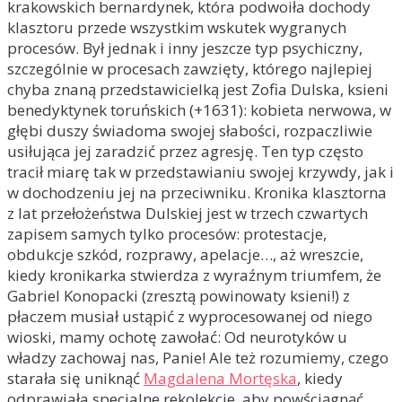
krakowskich bernardynek, która podwoiła dochody
klasztoru przede wszystkim wskutek wygranych
procesów. Był jednak i inny jeszcze typ psychiczny,
szczególnie w procesach zawzięty, którego najlepiej
chyba znaną przedstawicielką jest Zofia Dulska, ksieni
benedyktynek toruńskich (+1631): kobieta nerwowa, w
głębi duszy świadoma swojej słabości, rozpaczliwie
usiłująca jej zaradzić przez agresję. Ten typ często
tracił miarę tak w przedstawianiu swojej krzywdy, jak i
w dochodzeniu jej na przeciwniku. Kronika klasztorna
z lat przełożeństwa Dulskiej jest w trzech czwartych
zapisem samych tylko procesów: protestacje,
obdukcje szkód, rozprawy, apelacje…, aż wreszcie,
kiedy kronikarka stwierdza z wyraźnym triumfem, że
Gabriel Konopacki (zresztą powinowaty ksieni!) z
płaczem musiał ustąpić z wyprocesowanej od niego
wioski, mamy ochotę zawołać: Od neurotyków u
władzy zachowaj nas, Panie! Ale też rozumiemy, czego
starała się uniknąć
Magdalena Mortęska
, kiedy
odprawiała specjalne rekolekcje, aby powściągnąć