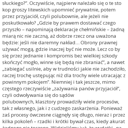
słuckiego?”. Oczywiście, najpierw należało się o te sto
kop groszy litewskich upomnieć prywatnie, potem
przez przyjaciół, czyli polubownie, ale jeżeli nie
poskutkowało? „Gdzie by prawem dostawać czego
przyszło – napominają deklaracje chełmińskie – żadną
miarą nic nie zaczną, aż dobrze rzecz ona uważona
będzie: jeśli nie daremny nakład… Obrony prawnej
używać mogą, gdzie inaczej być nie może. Lecz co by
się przez jednanie i kompromis bez wielkiej szkody
skończyć mogło, winne się będą nie zbraniać”, a nawet
„zabiegać usilnie, aby w trudności jakie nie zachodziło,
raczej trochę ustępując niż dla trochy wiele utracając z
powinnym pokojem”. Niemniej i tak jeszcze, mimo
częstego rzeczywiście „zażywania panów przyjaciół”,
czyli odwoływania się do sądów
polubownych, klasztory prowadziły wiele procesów,
tak z własnego, jak i z cudzego zaskarżenia. Ponieważ
zaś procesy ówczesne ciągnęły się długo, nieraz i przez
kilka pokoleń – rzadki i krótki bywał czas, kiedy akurat
żadnego nie toczono. Widzieliśmy już, że wydatki „na