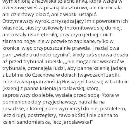
wymienioną z nazwiska szlachcianką, która wzięła w
dzierżawę wieś zapisaną klasztorowi, ale nie chciała
ani dzierżawy płacić, ani z wioski ustąpić.
Otrzymawszy wyrok, przysądzający im z powrotem ich
własność, siostry usiłowały intromitować się do niej,
ale zostały usunięte siłą, przy czym jednej z nich
złamano nogę: nie w pozwie to zapisane, tylko w
kronice, więc przypuszczalnie prawda. I nadal owa
pani „wiele trudności czyniła”; kiedy zaś sprawa doszła
aż przed trybunał lubelski, „nie mogąc nic wskórać w
trybunale, przenajęła ludzi, aby pannę ksienię jadącą
z Lublina do Czechowa w dołach [wąwozach] zabili.
Lecz dziwną opatrznością Boską zjechała się w Lublinie
[ksieni] z panną ksienią jarosławską; którą,
zaprosiwszy do siebie, wysłała przed sobą. Która w
pomienione doły przyjechawszy, natrafiła na
zasadzkę, z której jeden wymierzył do niej pistoletem,
lecz drugi, postrzegłszy, zawołał: Stój! nie panna to
ksieni sandomierska, lecz jarosławska!”