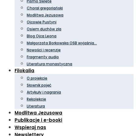
Pismo Święte
Chorał gregoriański
Modlitwa Jezusowa
Ojcowie Pustyni
Osiem duchów zła
Blog Ojca Leona
Małgorzata Borkowska OSB wyjaśnia…
Nowości i recenzje
Fragmenty audio
Literatura monastyczna
Filokalia
O projekcie
Słownik pojęć
Artykuły i nagrania
Rekolekcje
Literatura
Modlitwa Jezusowa
Publikacje i e-booki
Wspieraj nas
Newslettery