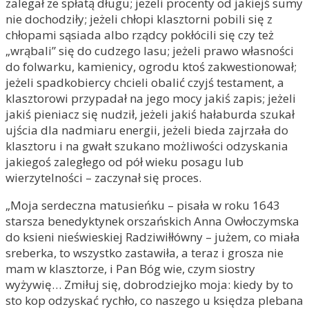
zalegał ze spłatą długu; jeżeli procenty od jakiejś sumy
nie dochodziły; jeżeli chłopi klasztorni pobili się z
chłopami sąsiada albo rządcy pokłócili się czy też
„wrąbali” się do cudzego lasu; jeżeli prawo własności
do folwarku, kamienicy, ogrodu ktoś zakwestionował;
jeżeli spadkobiercy chcieli obalić czyjś testament, a
klasztorowi przypadał na jego mocy jakiś zapis; jeżeli
jakiś pieniacz się nudził, jeżeli jakiś hałaburda szukał
ujścia dla nadmiaru energii, jeżeli bieda zajrzała do
klasztoru i na gwałt szukano możliwości odzyskania
jakiegoś zaległego od pół wieku posagu lub
wierzytelności – zaczynał się proces.
„Moja serdeczna matusieńku – pisała w roku 1643
starsza benedyktynek orszańskich Anna Owłoczymska
do ksieni nieświeskiej Radziwiłłówny – jużem, co miała
sreberka, to wszystko zastawiła, a teraz i grosza nie
mam w klasztorze, i Pan Bóg wie, czym siostry
wyżywię… Zmiłuj się, dobrodziejko moja: kiedy by to
sto kop odzyskać rychło, co naszego u księdza plebana