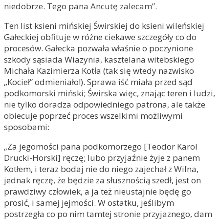
niedobrze. Tego pana Ancutę zalecam”.
Ten list ksieni mińskiej Świrskiej do ksieni wileńskiej
Gałeckiej obfituje w różne ciekawe szczegóły co do
procesów. Gałecka pozwała właśnie o poczynione
szkody sąsiada Wiazynia, kasztelana witebskiego
Michała Kazimierza Kotła (tak się wtedy nazwisko
„Kocieł” odmieniało!). Sprawa iść miała przed sąd
podkomorski miński; Świrska więc, znając teren i ludzi,
nie tylko doradza odpowiedniego patrona, ale także
obiecuje poprzeć proces wszelkimi możliwymi
sposobami:
„Za jegomości pana podkomorzego [Teodor Karol
Drucki-Horski] ręczę; lubo przyjaźnie żyje z panem
Kotłem, i teraz bodaj nie do niego zajechał z Wilna,
jednak ręczę, że będzie za słusznością szedł, jest on
prawdziwy człowiek, a ja też nieustajnie będę go
prosić, i samej jejmości. W ostatku, jeślibym
postrzegła co po nim tamtej stronie przyjaznego, dam