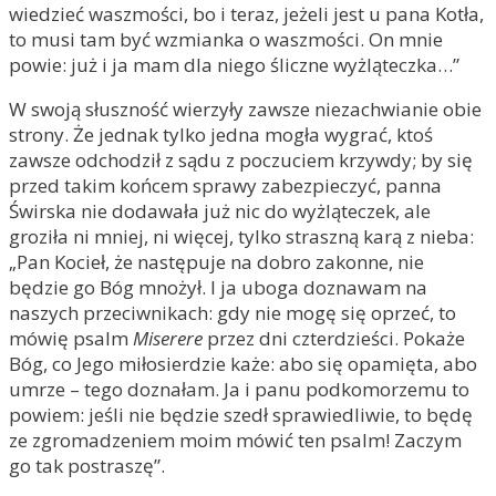
wiedzieć waszmości, bo i teraz, jeżeli jest u pana Kotła,
to musi tam być wzmianka o waszmości. On mnie
powie: już i ja mam dla niego śliczne wyżląteczka…”
W swoją słuszność wierzyły zawsze niezachwianie obie
strony. Że jednak tylko jedna mogła wygrać, ktoś
zawsze odchodził z sądu z poczuciem krzywdy; by się
przed takim końcem sprawy zabezpieczyć, panna
Świrska nie dodawała już nic do wyżląteczek, ale
groziła ni mniej, ni więcej, tylko straszną karą z nieba:
„Pan Kocieł, że następuje na dobro zakonne, nie
będzie go Bóg mnożył. I ja uboga doznawam na
naszych przeciwnikach: gdy nie mogę się oprzeć, to
mówię psalm
Miserere
przez dni czterdzieści. Pokaże
Bóg, co Jego miłosierdzie każe: abo się opamięta, abo
umrze – tego doznałam. Ja i panu podkomorzemu to
powiem: jeśli nie będzie szedł sprawiedliwie, to będę
ze zgromadzeniem moim mówić ten psalm! Zaczym
go tak postraszę”.