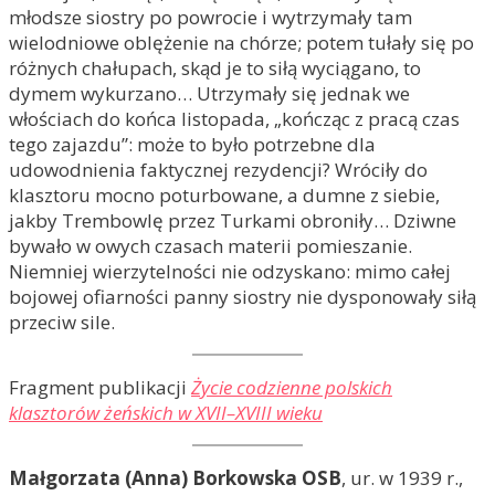
młodsze siostry po powrocie i wytrzymały tam
wielodniowe oblężenie na chórze; potem tułały się po
różnych chałupach, skąd je to siłą wyciągano, to
dymem wykurzano… Utrzymały się jednak we
włościach do końca listopada, „kończąc z pracą czas
tego zajazdu”: może to było potrzebne dla
udowodnienia faktycznej rezydencji? Wróciły do
klasztoru mocno poturbowane, a dumne z siebie,
jakby Trembowlę przez Turkami obroniły… Dziwne
bywało w owych czasach materii pomieszanie.
Niemniej wierzytelności nie odzyskano: mimo całej
bojowej ofiarności panny siostry nie dysponowały siłą
przeciw sile.
Fragment publikacji
Życie codzienne polskich
klasztorów żeńskich w XVII–XVIII wieku
Małgorzata (Anna) Borkowska OSB
, ur. w 1939 r.,