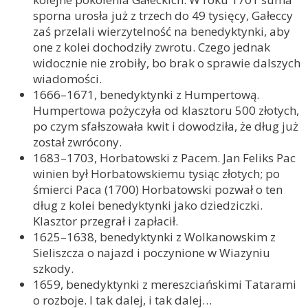
sporna urosła już z trzech do 49 tysięcy, Gałeccy
zaś przelali wierzytelność na benedyktynki, aby
one z kolei dochodziły zwrotu. Czego jednak
widocznie nie zrobiły, bo brak o sprawie dalszych
wiadomości.
1666–1671, benedyktynki z Humpertową.
Humpertowa pożyczyła od klasztoru 500 złotych,
po czym sfałszowała kwit i dowodziła, że dług już
został zwrócony.
1683–1703, Horbatowski z Pacem. Jan Feliks Pac
winien był Horbatowskiemu tysiąc złotych; po
śmierci Paca (1700) Horbatowski pozwał o ten
dług z kolei benedyktynki jako dziedziczki.
Klasztor przegrał i zapłacił.
1625–1638, benedyktynki z Wolkanowskim z
Sieliszcza o najazd i poczynione w Wiazyniu
szkody.
1659, benedyktynki z mereszciańskimi Tatarami
o rozboje. I tak dalej, i tak dalej…