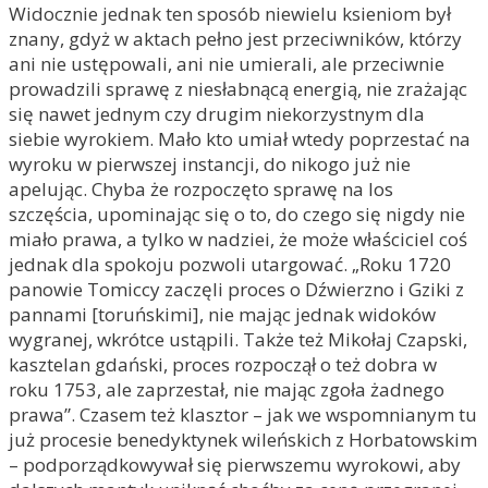
Widocznie jednak ten sposób niewielu ksieniom był
znany, gdyż w aktach pełno jest przeciwników, którzy
ani nie ustępowali, ani nie umierali, ale przeciwnie
prowadzili sprawę z niesłabnącą energią, nie zrażając
się nawet jednym czy drugim niekorzystnym dla
siebie wyrokiem. Mało kto umiał wtedy poprzestać na
wyroku w pierwszej instancji, do nikogo już nie
apelując. Chyba że rozpoczęto sprawę na los
szczęścia, upominając się o to, do czego się nigdy nie
miało prawa, a tylko w nadziei, że może właściciel coś
jednak dla spokoju pozwoli utargować. „Roku 1720
panowie Tomiccy zaczęli proces o Dźwierzno i Gziki z
pannami [toruńskimi], nie mając jednak widoków
wygranej, wkrótce ustąpili. Także też Mikołaj Czapski,
kasztelan gdański, proces rozpoczął o też dobra w
roku 1753, ale zaprzestał, nie mając zgoła żadnego
prawa”. Czasem też klasztor – jak we wspomnianym tu
już procesie benedyktynek wileńskich z Horbatowskim
– podporządkowywał się pierwszemu wyrokowi, aby