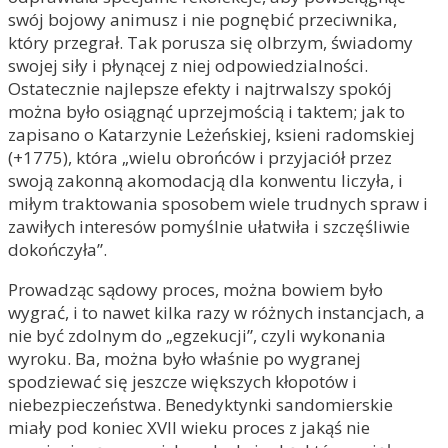
swój bojowy animusz i nie pognębić przeciwnika,
który przegrał. Tak porusza się olbrzym, świadomy
swojej siły i płynącej z niej odpowiedzialności.
Ostatecznie najlepsze efekty i najtrwalszy spokój
można było osiągnąć uprzejmością i taktem; jak to
zapisano o Katarzynie Leżeńskiej, ksieni radomskiej
(+1775), która „wielu obrońców i przyjaciół przez
swoją zakonną akomodacją dla konwentu liczyła, i
miłym traktowania sposobem wiele trudnych spraw i
zawiłych interesów pomyślnie ułatwiła i szczęśliwie
dokończyła”.
Prowadząc sądowy proces, można bowiem było
wygrać, i to nawet kilka razy w różnych instancjach, a
nie być zdolnym do „egzekucji”, czyli wykonania
wyroku. Ba, można było właśnie po wygranej
spodziewać się jeszcze większych kłopotów i
niebezpieczeństwa. Benedyktynki sandomierskie
miały pod koniec XVII wieku proces z jakąś nie