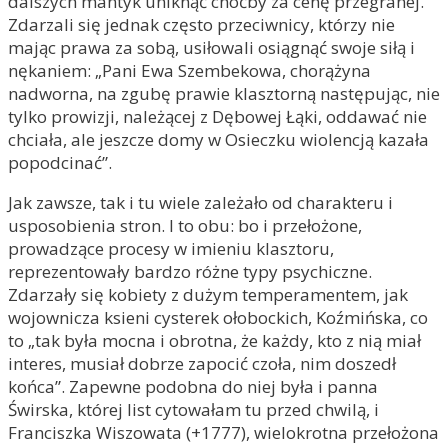
dalszych mantyk uniknąć choćby za cenę przegranej.
Zdarzali się jednak często przeciwnicy, którzy nie
mając prawa za sobą, usiłowali osiągnąć swoje siłą i
nękaniem: „Pani Ewa Szembekowa, chorążyna
nadworna, na zgubę prawie klasztorną następując, nie
tylko prowizji, należącej z Dębowej Łąki, oddawać nie
chciała, ale jeszcze domy w Osieczku wiolencją kazała
popodcinać”.
Jak zawsze, tak i tu wiele zależało od charakteru i
usposobienia stron. I to obu: bo i przełożone,
prowadzące procesy w imieniu klasztoru,
reprezentowały bardzo różne typy psychiczne.
Zdarzały się kobiety z dużym temperamentem, jak
wojownicza ksieni cysterek ołobockich, Koźmińska, co
to „tak była mocna i obrotna, że każdy, kto z nią miał
interes, musiał dobrze zapocić czoła, nim doszedł
końca”. Zapewne podobna do niej była i panna
Świrska, której list cytowałam tu przed chwilą, i
Franciszka Wiszowata (+1777), wielokrotna przełożona