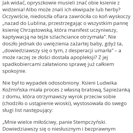
Jak widać, opryszkowie musieli znać obie ksienie z
widzenia! Albo może znali ich ekwipaże lub herby?
Oczywiście, niedoszła ofiara zawróciła co koń wyskoczy
„nazad do Lublina, przestrzegając o wszystkim pannę
ksienię Chrząstowską, która manifest uczyniwszy,
kaptywacją na tejże szlachciance otrzymała”. Nie
doszło jednak do uwięzienia zażartej baby, gdyż ta,
„dowiedziawszy się o tym, z desperacji umarła” – a
może raczej ze złości dostała apopleksji? Z jej
spadkobiercami załatwiono sprawę już całkiem
spokojnie.
Nie był to wypadek odosobniony. Ksieni Ludwika
Koźmińska miała proces z własną bratową, Sapieżanką
z domu, która otrzymawszy wyrok przeciw sobie
(chodziło o ustąpienie wioski), wystosowała do swego
sługi list następujący:
„Mnie wielce miłościwy, panie Stempczyński.
Dowiedziawszy się o niesłusznym i bezprawnym