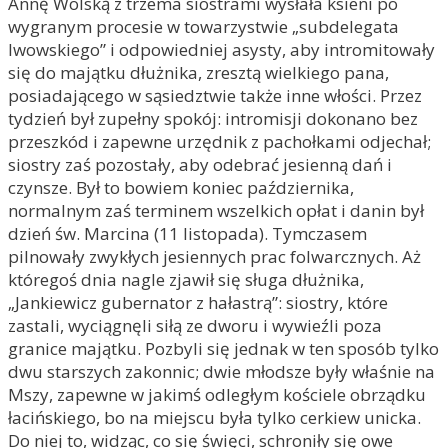
Annę Wolską z trzema siostrami wysłała ksieni po
wygranym procesie w towarzystwie „subdelegata
lwowskiego” i odpowiedniej asysty, aby intromitowały
się do majątku dłużnika, zresztą wielkiego pana,
posiadającego w sąsiedztwie także inne włości. Przez
tydzień był zupełny spokój: intromisji dokonano bez
przeszkód i zapewne urzędnik z pachołkami odjechał;
siostry zaś pozostały, aby odebrać jesienną dań i
czynsze. Był to bowiem koniec października,
normalnym zaś terminem wszelkich opłat i danin był
dzień św. Marcina (11 listopada). Tymczasem
pilnowały zwykłych jesiennych prac folwarcznych. Aż
któregoś dnia nagle zjawił się sługa dłużnika,
„Jankiewicz gubernator z hałastrą”: siostry, które
zastali, wyciągnęli siłą ze dworu i wywieźli poza
granice majątku. Pozbyli się jednak w ten sposób tylko
dwu starszych zakonnic; dwie młodsze były właśnie na
Mszy, zapewne w jakimś odległym kościele obrządku
łacińskiego, bo na miejscu była tylko cerkiew unicka.
Do niej to, widząc, co się święci, schroniły się owe