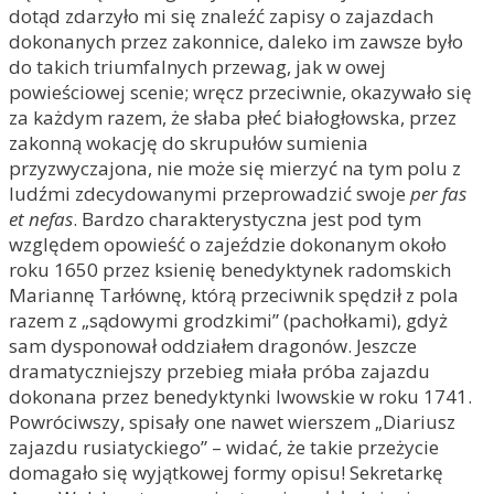
dotąd zdarzyło mi się znaleźć zapisy o zajazdach
dokonanych przez zakonnice, daleko im zawsze było
do takich triumfalnych przewag, jak w owej
powieściowej scenie; wręcz przeciwnie, okazywało się
za każdym razem, że słaba płeć białogłowska, przez
zakonną wokację do skrupułów sumienia
przyzwyczajona, nie może się mierzyć na tym polu z
ludźmi zdecydowanymi przeprowadzić swoje
per fas
et nefas
. Bardzo charakterystyczna jest pod tym
względem opowieść o zajeździe dokonanym około
roku 1650 przez ksienię benedyktynek radomskich
Mariannę Tarłównę, którą przeciwnik spędził z pola
razem z „sądowymi grodzkimi” (pachołkami), gdyż
sam dysponował oddziałem dragonów. Jeszcze
dramatyczniejszy przebieg miała próba zajazdu
dokonana przez benedyktynki lwowskie w roku 1741.
Powróciwszy, spisały one nawet wierszem „Diariusz
zajazdu rusiatyckiego” – widać, że takie przeżycie
domagało się wyjątkowej formy opisu! Sekretarkę