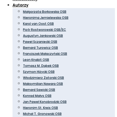
Autorzy
Małgorzata Borkowska OSB
Hieronima Jemielewska OSB
Karol van Oost OSB
Piotr Rostworowski OSB/EC
Augustyn Jankowski OSB
Paweł Sczaniecki OSB
Bernard Turowicz OSB
Franciszek Małaczyński OSB
Leon Knabit OSB
Tomasz M. Dąbek OSB
Szymon Hiżycki OSB
Włodzimierz Zatorski OSB
Maksymilian Nawara OSB
Bernard Sawicki OSB
Konrad Małys OSB
Jan Paweł Konobrodzki OSB
Hieronim St. Kreis OSB
Michał T. Gronowski OSB