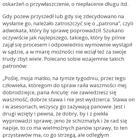
oskarżeń o przywłaszczenie, o niepłacenie długu itd.
Gdy pozew przyszedł lub gdy się zdecydowano na
wysłanie go, należało zatroszczyć się o „patrona”, czyli
adwokata, który by sprawę poprowadził. Szukano
oczywiście jak najlepszego, takiego, który by pilnie
zajął się procesem i odpowiednio wymownie wystąpił
w sądzie, a w miarę możności nie wziął też za swoje
trudy zbyt wiele. Polecano sobie wzajemnie takich
patronów:
„Poślę, moja matko, na tymże tygodniu, przez tego
człowieka, któregom do spraw raiła waszmości mej
dobrodziejce, pana Ancutę: nie zawiedziesz się
waszmość, dobrze stawa i nie jest wydzierca. Stawa on
i w asesoriach, wszyscy go zażywają panowie. Jest i
drugi wzięty i pewna, że dobry, by i z piekła
wyprowadzi sprawę; jeno że schizmatyk i że rad się
napije, to co ma wielmożnych panów sprawy, to ten
przystawów ma, co go strzegą, ale odległym