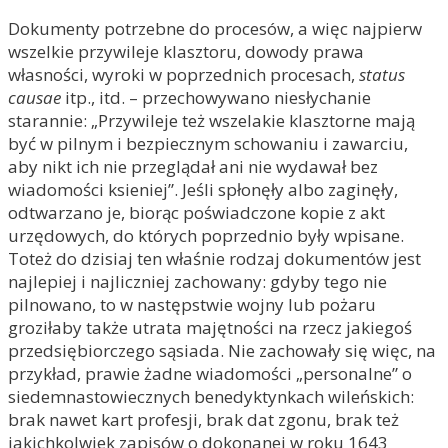
Dokumenty potrzebne do procesów, a więc najpierw
wszelkie przywileje klasztoru, dowody prawa
własności, wyroki w poprzednich procesach,
status
causae
itp., itd. – przechowywano niesłychanie
starannie: „Przywileje też wszelakie klasztorne mają
być w pilnym i bezpiecznym schowaniu i zawarciu,
aby nikt ich nie przeglądał ani nie wydawał bez
wiadomości ksieniej”. Jeśli spłonęły albo zaginęły,
odtwarzano je, biorąc poświadczone kopie z akt
urzędowych, do których poprzednio były wpisane.
Toteż do dzisiaj ten właśnie rodzaj dokumentów jest
najlepiej i najliczniej zachowany: gdyby tego nie
pilnowano, to w następstwie wojny lub pożaru
groziłaby także utrata majętności na rzecz jakiegoś
przedsiębiorczego sąsiada. Nie zachowały się więc, na
przykład, prawie żadne wiadomości „personalne” o
siedemnastowiecznych benedyktynkach wileńskich:
brak nawet kart profesji, brak dat zgonu, brak też
jakichkolwiek zapisów o dokonanej w roku 1643