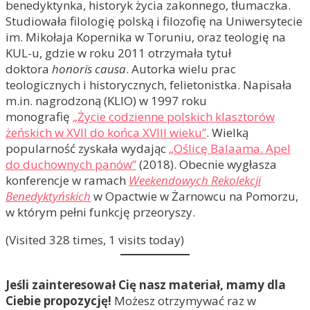
benedyktynka, historyk życia zakonnego, tłumaczka.
Studiowała filologię polską i filozofię na Uniwersytecie
im. Mikołaja Kopernika w Toruniu, oraz teologię na
KUL-u, gdzie w roku 2011 otrzymała tytuł
doktora
honoris causa
. Autorka wielu prac
teologicznych i historycznych, felietonistka. Napisała
m.in. nagrodzoną (KLIO) w 1997 roku
monografię
„Życie codzienne polskich klasztorów
żeńskich w XVII do końca XVIII wieku”
. Wielką
popularność zyskała wydając
„Oślicę Balaama. Apel
do duchownych panów”
(2018). Obecnie wygłasza
konferencje w ramach
Weekendowych Rekolekcji
Benedyktyńskich
w Opactwie w Żarnowcu na Pomorzu,
w którym pełni funkcję przeoryszy.
(Visited 328 times, 1 visits today)
Jeśli zainteresował Cię nasz materiał, mamy dla
Ciebie propozycję!
Możesz otrzymywać raz w