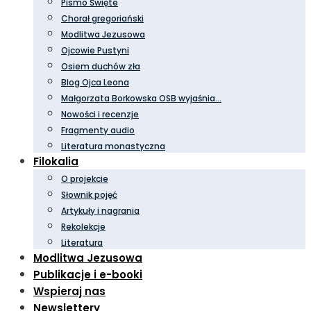
Pismo Święte
Chorał gregoriański
Modlitwa Jezusowa
Ojcowie Pustyni
Osiem duchów zła
Blog Ojca Leona
Małgorzata Borkowska OSB wyjaśnia…
Nowości i recenzje
Fragmenty audio
Literatura monastyczna
Filokalia
O projekcie
Słownik pojęć
Artykuły i nagrania
Rekolekcje
Literatura
Modlitwa Jezusowa
Publikacje i e-booki
Wspieraj nas
Newslettery