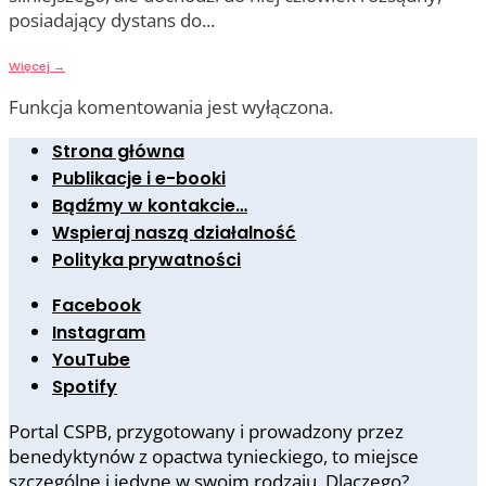
posiadający dystans do
...
Więcej
→
Funkcja komentowania jest wyłączona.
Strona główna
Publikacje i e-booki
Bądźmy w kontakcie…
Wspieraj naszą działalność
Polityka prywatności
Facebook
Instagram
YouTube
Spotify
Portal CSPB, przygotowany i prowadzony przez
benedyktynów z opactwa tynieckiego, to miejsce
szczególne i jedyne w swoim rodzaju. Dlaczego?