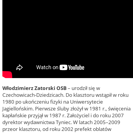
Włodzimierz Zatorski OSB
– urodził się w
Czechowicach-Dziedzicach. Do klasztoru wstąpił w roku
1980 po ukończeniu fizyki na Uniwersytecie
Jagiellońskim. Pierwsze śluby złożył w 1981 r., święcenia
kapłańskie przyjął w 1987 r. Założyciel i do roku 2007
dyrektor wydawnictwa Tyniec. W latach 2005–2009
przeor klasztoru, od roku 2002 prefekt oblatów