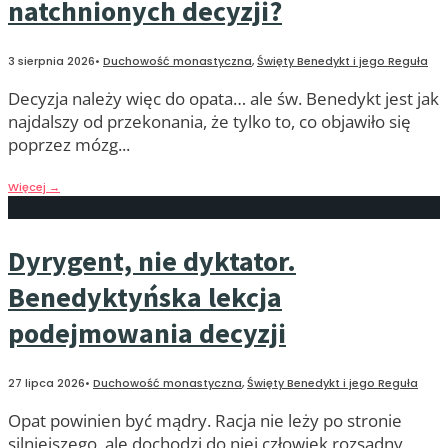
natchnionych decyzji?
3 sierpnia 2026
•
Duchowość monastyczna
,
Święty Benedykt i jego Reguła
Decyzja należy więc do opata… ale św. Benedykt jest jak
najdalszy od przekonania, że tylko to, co objawiło się
poprzez mózg
...
Więcej
→
Dyrygent, nie dyktator.
Benedyktyńska lekcja
podejmowania decyzji
27 lipca 2026
•
Duchowość monastyczna
,
Święty Benedykt i jego Reguła
Opat powinien być mądry. Racja nie leży po stronie
silniejszego, ale dochodzi do niej człowiek rozsądny,