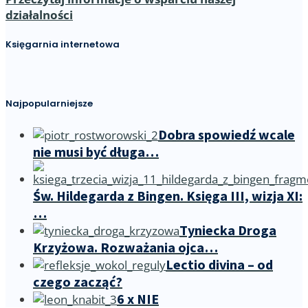
działalności
Księgarnia internetowa
Najpopularniejsze
Dobra spowiedź wcale
nie musi być długa…
Św. Hildegarda z Bingen. Księga III, wizja XI:
…
Tyniecka Droga
Krzyżowa. Rozważania ojca…
Lectio divina – od
czego zacząć?
6 x NIE