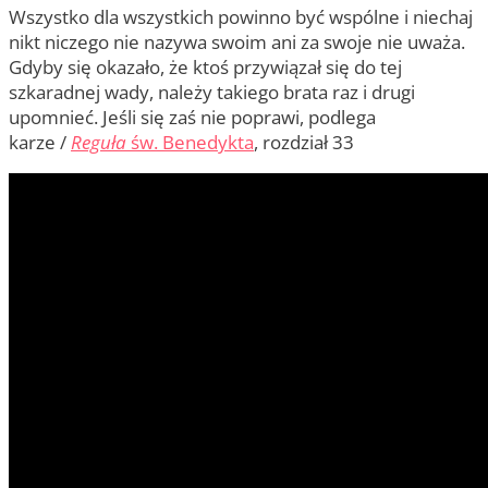
Wszystko dla wszystkich powinno być wspólne i niechaj
nikt niczego nie nazywa swoim ani za swoje nie uważa.
Gdyby się okazało, że ktoś przywiązał się do tej
szkaradnej wady, należy takiego brata raz i drugi
upomnieć. Jeśli się zaś nie poprawi, podlega
karze /
Reguła
św. Benedykta
, rozdział 33