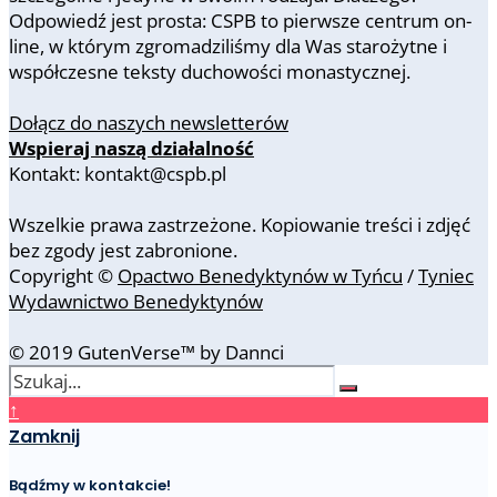
Odpowiedź jest prosta: CSPB to pierwsze centrum on-
line, w którym zgromadziliśmy dla Was starożytne i
współczesne teksty duchowości monastycznej.
Dołącz do naszych newsletterów
Wspieraj naszą działalność
Kontakt: kontakt@cspb.pl
Wszelkie prawa zastrzeżone. Kopiowanie treści i zdjęć
bez zgody jest zabronione.
Copyright ©
Opactwo Benedyktynów w Tyńcu
/
Tyniec
Wydawnictwo Benedyktynów
© 2019 GutenVerse™ by Dannci
↑
Zamknij
Bądźmy w kontakcie!