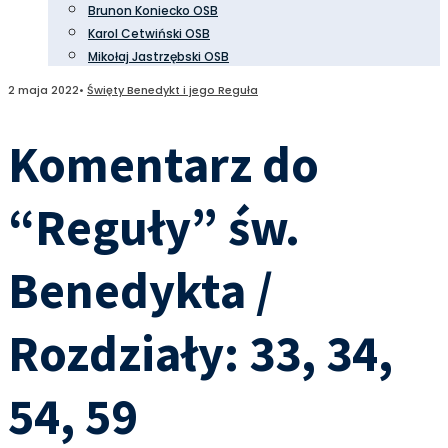
Brunon Koniecko OSB
Karol Cetwiński OSB
Mikołaj Jastrzębski OSB
2 maja 2022
•
Święty Benedykt i jego Reguła
Komentarz do
“Reguły” św.
Benedykta /
Rozdziały: 33, 34,
54, 59