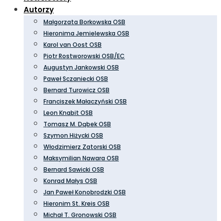
Autorzy
Małgorzata Borkowska OSB
Hieronima Jemielewska OSB
Karol van Oost OSB
Piotr Rostworowski OSB/EC
Augustyn Jankowski OSB
Paweł Sczaniecki OSB
Bernard Turowicz OSB
Franciszek Małaczyński OSB
Leon Knabit OSB
Tomasz M. Dąbek OSB
Szymon Hiżycki OSB
Włodzimierz Zatorski OSB
Maksymilian Nawara OSB
Bernard Sawicki OSB
Konrad Małys OSB
Jan Paweł Konobrodzki OSB
Hieronim St. Kreis OSB
Michał T. Gronowski OSB