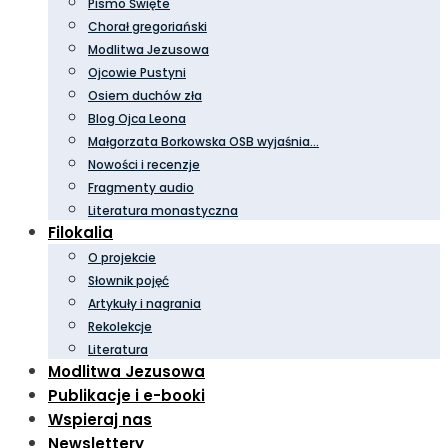
Pismo Święte
Chorał gregoriański
Modlitwa Jezusowa
Ojcowie Pustyni
Osiem duchów zła
Blog Ojca Leona
Małgorzata Borkowska OSB wyjaśnia…
Nowości i recenzje
Fragmenty audio
Literatura monastyczna
Filokalia
O projekcie
Słownik pojęć
Artykuły i nagrania
Rekolekcje
Literatura
Modlitwa Jezusowa
Publikacje i e-booki
Wspieraj nas
Newslettery