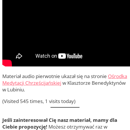
Materiał audio pierwotnie ukazał się na stronie
Ośrodka
Medytacji Chrześcijańskiej
w Klasztorze Benedyktynów
w Lubiniu.
(Visited 545 times, 1 visits today)
Jeśli zainteresował Cię nasz materiał, mamy dla
Ciebie propozycję!
Możesz otrzymywać raz w