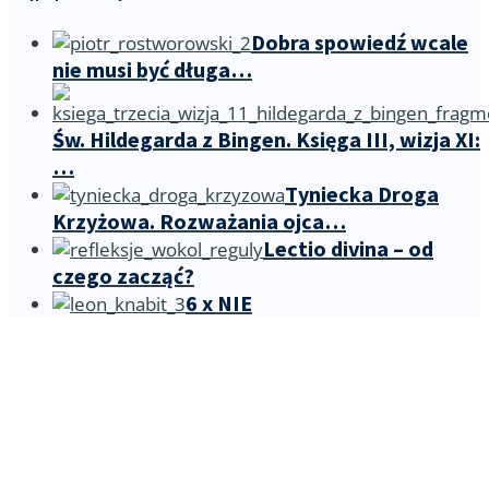
Dobra spowiedź wcale
nie musi być długa…
Św. Hildegarda z Bingen. Księga III, wizja XI:
…
Tyniecka Droga
Krzyżowa. Rozważania ojca…
Lectio divina – od
czego zacząć?
6 x NIE