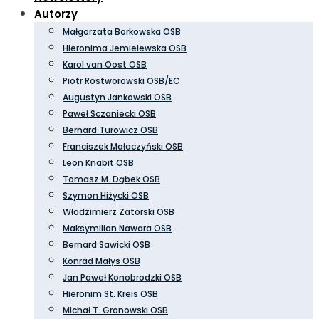
Autorzy
Małgorzata Borkowska OSB
Hieronima Jemielewska OSB
Karol van Oost OSB
Piotr Rostworowski OSB/EC
Augustyn Jankowski OSB
Paweł Sczaniecki OSB
Bernard Turowicz OSB
Franciszek Małaczyński OSB
Leon Knabit OSB
Tomasz M. Dąbek OSB
Szymon Hiżycki OSB
Włodzimierz Zatorski OSB
Maksymilian Nawara OSB
Bernard Sawicki OSB
Konrad Małys OSB
Jan Paweł Konobrodzki OSB
Hieronim St. Kreis OSB
Michał T. Gronowski OSB