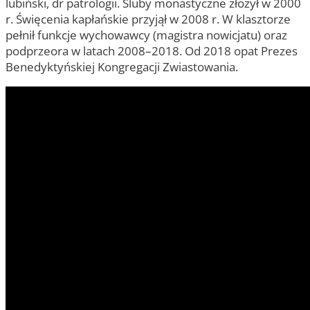
lubiński, dr patrologii. Śluby monastyczne złożył w 2000
r. Święcenia kapłańskie przyjął w 2008 r. W klasztorze
pełnił funkcje wychowawcy (magistra nowicjatu) oraz
podprzeora w latach 2008–2018. Od 2018 opat Prezes
Benedyktyńskiej Kongregacji Zwiastowania.