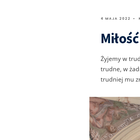
4 MAJA 2022
•
Miłość
Żyjemy w trud
trudne, w żad
trudniej mu z