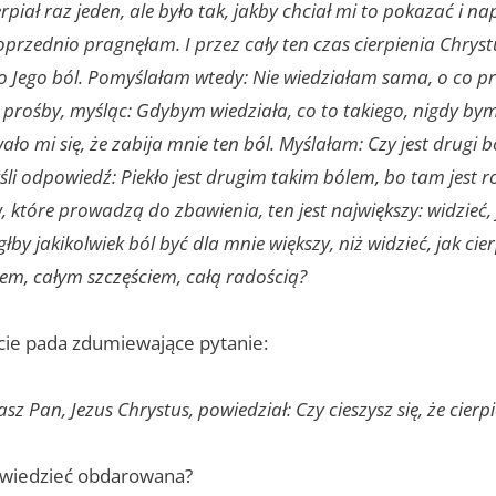
rpiał raz jeden, ale było tak, jakby chciał mi to pokazać i na
oprzednio pragnęłam. I przez cały ten czas cierpienia Chrys
ko Jego ból. Pomyślałam wtedy: Nie wiedziałam sama, o co pro
prośby, myśląc: Gdybym wiedziała, co to takiego, nigdy bym 
ło mi się, że zabija mnie ten ból. Myślałam: Czy jest drugi ból
li odpowiedź: Piekło jest drugim takim bólem, bo tam jest ro
 które prowadzą do zbawienia, ten jest największy: widzieć, 
łby jakikolwiek ból być dla mnie większy, niż widzieć, jak cier
em, całym szczęściem, całą radością?
cie pada zdumiewające pytanie:
 Pan, Jezus Chrystus, powiedział: Czy cieszysz się, że cierp
wiedzieć obdarowana?