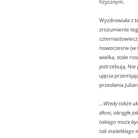
fizycznym.
Wyzdrowiała z te
zrozumienie teg
czternastowieczn
nowoczesne (w t
wielka, stale ro
potrzebują. Nie 
ujęcia przemija
przesłania Julian
…Wtedy także uka
dłoni, okrągłe ja
takiego może być
tak maleńkiego m