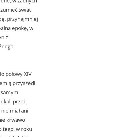
udne, w żadnych
ozumieć świat
dę, przynajmniej
ealną epokę, w
en z
óźnego
oło połowy XIV
demią przyszedł
 W samym
iekali przed
 nie miał ani
wnie krwawo
o tego, w roku