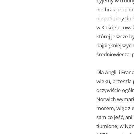
Żyjemy w trudny
nie brak proble
niepodobny do ś
w Kościele, uwa
której jeszcze b
najpiękniejszyc
średniowiecza: p
Dla Anglii i Fran
wieku, przeszła
oczywiście ogól
Norwich wymarło 
morem, więc ziem
sam co jeść, an
tłumione; w Norf