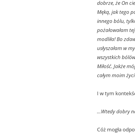
dobrze, że On cie
Męką, jak tego p
innego bólu, tyl
pożałowałam tej 
modliła! Bo zdawa
usłyszałam w myś
wszystkich bólów,
Miłość. Jakże móg
całym moim życi
I w tym kontekś
…Wtedy dobry nasz
Cóż mogła odpo