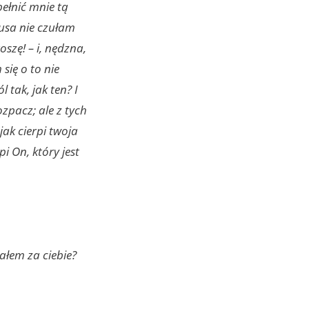
pełnić mnie tą
tusa nie czułam
szę! – i, nędzna,
się o to nie
 tak, jak ten? I
zpacz; ale z tych
jak cierpi twoja
pi On, który jest
iałem za ciebie?