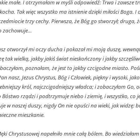
 takie małe. I otrzymałam w myśli odpowiedź: Trwa i zawsze t
kocha. Tak więc wszystko ma istnienie dzięki miłości Boga. I
edmiocie trzy cechy. Pierwsza, że Bóg go stworzył; druga, 
go zachowuje…
sz otworzył mi oczy ducha i pokazał mi moją duszę, wewną
 tak wielką, jakby jakiś świat nieskończony i jakby szczęśliw
baczyłam, poznałam, że jest to jakby czcigodne miasto. Po
n nasz, Jezus Chrystus, Bóg i Człowiek, piękny i wysoki, jak
ebniejszy król, najczcigodniejszy władca; i zobaczyłam Go, 
Bóstwo rządzi i podtrzymuje niebo i ziemię, i wszystko, co je
je w naszej duszy, nigdy On nie opuści na wieki, jak widzę: b
wieczne mieszkanie.
Męki Chrystusowej napełniło mnie całą bólem. Bo wiedziała