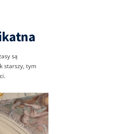
ikatna
zasy są
 starszy, tym
i.