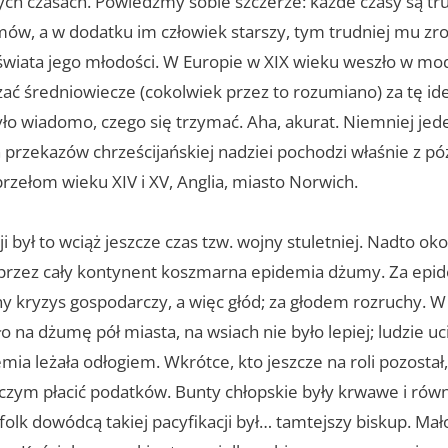
ch czasach. Powiedzmy sobie szczerze: każde czasy są tr
mów, a w dodatku im człowiek starszy, tym trudniej mu zr
wiata jego młodości. W Europie w XIX wieku weszło w mo
żać średniowiecze (cokolwiek przez to rozumiano) za tę id
yło wiadomo, czego się trzymać. Aha, akurat. Niemniej jed
h przekazów chrześcijańskiej nadziei pochodzi właśnie z p
rzełom wieku XIV i XV, Anglia, miasto Norwich.
cji był to wciąż jeszcze czas tzw. wojny stuletniej. Nadto ok
 przez cały kontynent koszmarna epidemia dżumy. Za epi
ny kryzys gospodarczy, a więc głód; za głodem rozruchy.
na dżumę pół miasta, na wsiach nie było lepiej; ludzie uc
ia leżała odłogiem. Wkrótce, kto jeszcze na roli pozostał,
i czym płacić podatków. Bunty chłopskie były krwawe i ró
olk dowódcą takiej pacyfikacji był… tamtejszy biskup. Mał