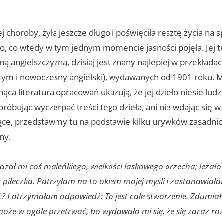
j choroby, żyła jeszcze długo i poświęciła resztę życia na sp
o, co wtedy w tym jednym momencie jasności pojęła. Jej te
ą angielszczyzną, dzisiaj jest znany najlepiej w przekładac
ym i nowoczesny angielski), wydawanych od 1901 roku. 
snąca literatura opracowań ukazują, że jej dzieło niesie ludz
próbując wyczerpać treści tego dzieła, ani nie wdając się w
jące, przedstawmy tu na podstawie kilku urywków zasadnic
ny.
zał mi coś maleńkiego, wielkości laskowego orzecha; leżało
k piłeczka. Patrzyłam na to okiem mojej myśli i zastanawiała
? I otrzymałam odpowiedź: To jest całe stworzenie. Zdumiała
oże w ogóle przetrwać, bo wydawało mi się, że się zaraz ro