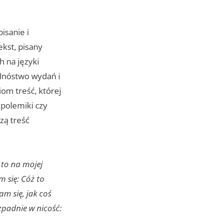
isanie i
kst, pisany
h na języki
Mnóstwo wydań i
iom treść, której
 polemiki czy
zą treść
 to na mojej
m się: Cóż to
m się, jak coś
zpadnie w nicość: