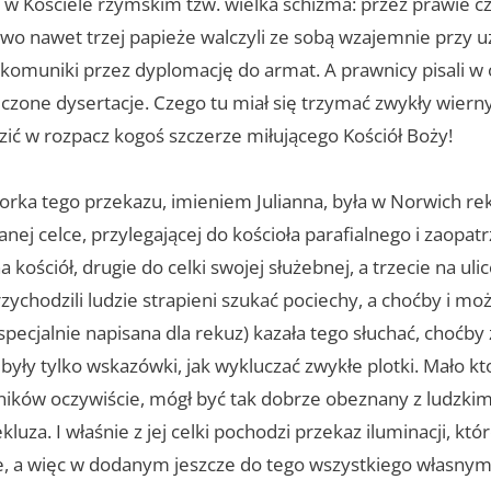
 w Kościele rzymskim tzw. wielka schizma: przez prawie czt
owo nawet trzej papieże walczyli ze sobą wzajemnie przy u
komuniki przez dyplomację do armat. A prawnicy pisali w
uczone dysertacje. Czego tu miał się trzymać zwykły wiern
zić w rozpacz kogoś szczerze miłującego Kościół Boży!
orka tego przekazu, imieniem Julianna, była w Norwich rek
ej celce, przylegającej do kościoła parafialnego i zaopatr
 kościół, drugie do celki swojej służebnej, a trzecie na ulic
zychodzili ludzie strapieni szukać pociechy, a choćby i mo
a (specjalnie napisana dla rekuz) kazała tego słuchać, choćby
były tylko wskazówki, jak wykluczać zwykłe plotki. Mało kt
ików oczywiście, mógł być tak dobrze obeznany z ludzkim
kluza. I właśnie z jej celki pochodzi przekaz iluminacji, któ
ie, a więc w dodanym jeszcze do tego wszystkiego własnym