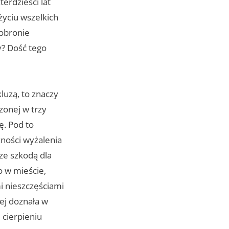
erdzieści lat
życiu wszelkich
 obronie
y? Dość tego
luzą, to znaczy
zonej w trzy
ę. Pod to
żności wyżalenia
 ze szkodą dla
o w mieście,
i nieszczęściami
rej doznała w
 cierpieniu