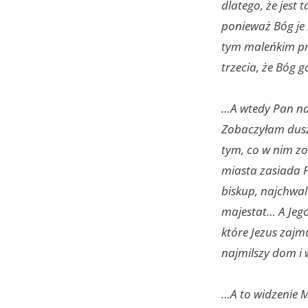
dlatego, że jest
ponieważ Bóg je 
tym maleńkim prz
trzecia, że Bóg 
…A wtedy Pan na
Zobaczyłam duszę
tym, co w nim zo
miasta zasiada Pa
biskup, najchwal
majestat… A Jego 
które Jezus zajmu
najmilszy dom i 
…A to widzenie 