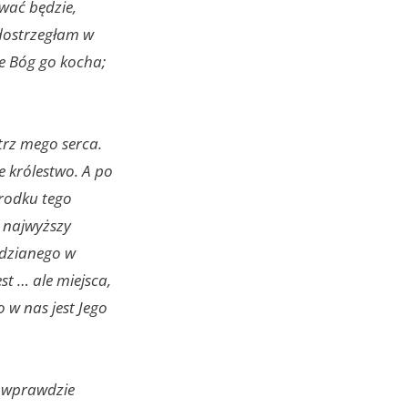
rwać będzie,
 dostrzegłam w
że Bóg go kocha;
trz mego serca.
e królestwo. A po
środku tego
o najwyższy
odzianego w
st … ale miejsca,
o w nas jest Jego
m wprawdzie