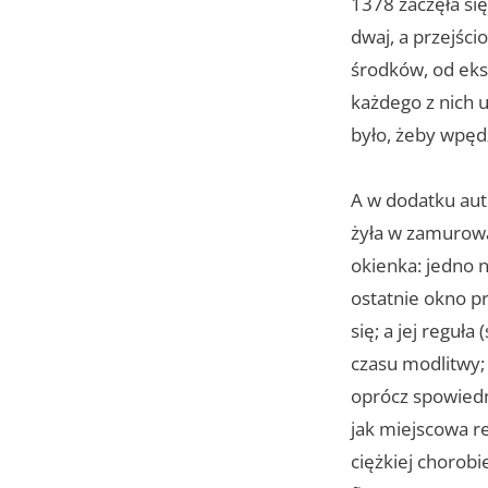
1378 zaczęła się
dwaj, a przejści
środków, od eks
każdego z nich 
było, żeby wpęd
A w dodatku aut
żyła w zamurowan
okienka: jedno na
ostatnie okno pr
się; a jej reguł
czasu modlitwy; 
oprócz spowiedn
jak miejscowa re
ciężkiej chorob