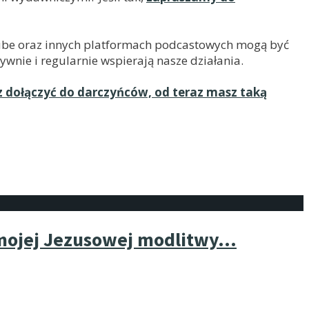
uTube oraz innych platformach podcastowych mogą być
ywnie i regularnie wspierają nasze działania.
z dołączyć do darczyńców, od teraz masz taką
 mojej Jezusowej modlitwy…