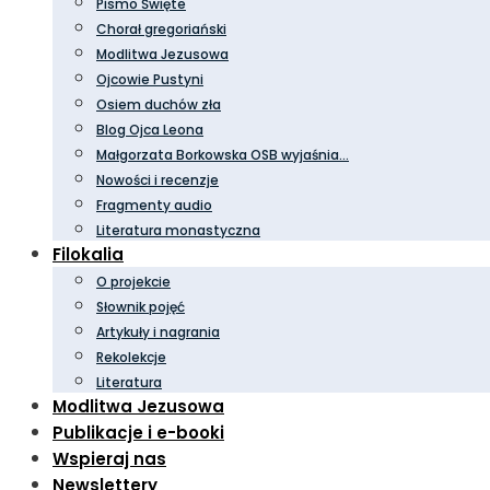
Pismo Święte
Chorał gregoriański
Modlitwa Jezusowa
Ojcowie Pustyni
Osiem duchów zła
Blog Ojca Leona
Małgorzata Borkowska OSB wyjaśnia…
Nowości i recenzje
Fragmenty audio
Literatura monastyczna
Filokalia
O projekcie
Słownik pojęć
Artykuły i nagrania
Rekolekcje
Literatura
Modlitwa Jezusowa
Publikacje i e-booki
Wspieraj nas
Newslettery