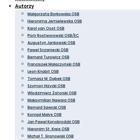
Autorzy
Małgorzata Borkowska OSB
Hieronima Jemielewska OSB
Karol van Oost OSB
Piotr Rostworowski OSB/EC
Augustyn Jankowski OSB
Paweł Sczaniecki OSB
Bernard Turowicz OSB
Franciszek Małaczyński OSB
Leon Knabit OSB
Tomasz M. Dąbek OSB
Szymon Hiżycki OSB
Włodzimierz Zatorski OSB
Maksymilian Nawara OSB
Bernard Sawicki OSB
Konrad Małys OSB
Jan Paweł Konobrodzki OSB
Hieronim St. Kreis OSB
Michał T. Gronowski OSB