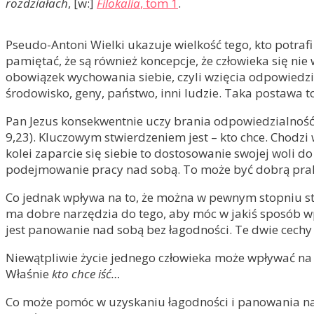
rozdziałach
, [w:]
Filokalia
, tom 1
.
Pseudo-Antoni Wielki ukazuje wielkość tego, kto potraf
pamiętać, że są również koncepcje, że człowieka się 
obowiązek wychowania siebie, czyli wzięcia odpowiedzial
środowisko, geny, państwo, inni ludzie. Taka postawa to
Pan Jezus konsekwentnie uczy brania odpowiedzialność 
9,23). Kluczowym stwierdzeniem jest – kto chce. Chodzi 
kolei zaparcie się siebie to dostosowanie swojej woli d
podejmowanie pracy nad sobą. To może być dobrą prak
Co jednak wpływa na to, że można w pewnym stopniu sta
ma dobre narzędzia do tego, aby móc w jakiś sposób w
jest panowanie nad sobą bez łagodności. Te dwie cechy 
Niewątpliwie życie jednego człowieka może wpływać na 
Właśnie
kto chce iść…
Co może pomóc w uzyskaniu łagodności i panowania nad