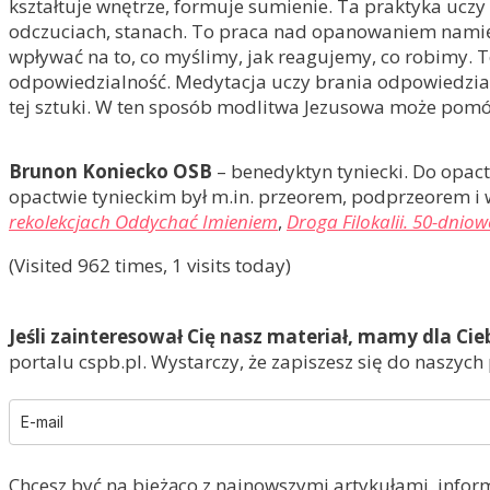
kształtuje wnętrze, formuje sumienie. Ta praktyka ucz
odczuciach, stanach. To praca nad opanowaniem namięt
wpływać na to, co myślimy, jak reagujemy, co robimy. To
odpowiedzialność. Medytacja uczy brania odpowiedzialn
tej sztuki. W ten sposób modlitwa Jezusowa może pomóc
Brunon Koniecko OSB
– benedyktyn tyniecki. Do opact
opactwie tynieckim był m.in. przeorem, podprzeorem i
rekolekcjach Oddychać Imieniem
,
Droga Filokalii. 50-dnio
(Visited 962 times, 1 visits today)
Jeśli zainteresował Cię nasz materiał, mamy dla Cie
portalu cspb.pl. Wystarczy, że zapiszesz się do naszych
Chcesz być na bieżąco z najnowszymi artykułami, infor