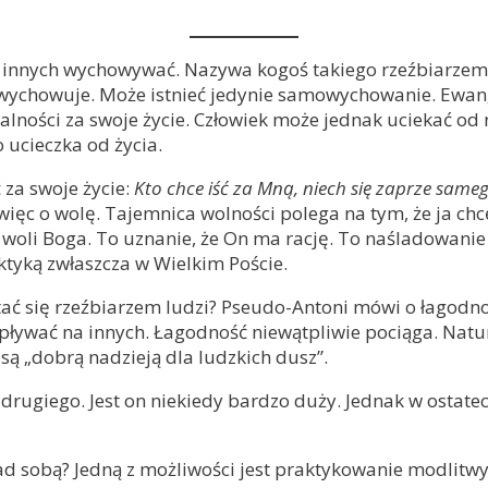
i innych wychowywać. Nazywa kogoś takiego rzeźbiarzem l
nie wychowuje. Może istnieć jedynie samowychowanie. E
ności za swoje życie. Człowiek może jednak uciekać od ni
 ucieczka od życia.
za swoje życie:
Kto chce iść za Mną, niech się zaprze sameg
więc o wolę. Tajemnica wolności polega na tym, że ja chc
o woli Boga. To uznanie, że On ma rację. To naśladowanie
tyką zwłaszcza w Wielkim Poście.
ć się rzeźbiarzem ludzi? Pseudo-Antoni mówi o łagodnośc
pływać na innych. Łagodność niewątpliwie pociąga. Natu
są „dobrą nadzieją dla ludzkich dusz”.
drugiego. Jest on niekiedy bardzo duży. Jednak w ostate
 sobą? Jedną z możliwości jest praktykowanie modlitwy 