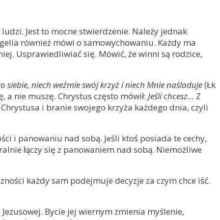
udzi. Jest to mocne stwierdzenie. Należy jednak
wangelia również mówi o samowychowaniu. Każdy ma
ej. Usprawiedliwiać się. Mówić, że winni są rodzice,
o siebie, niech weźmie swój krzyż i niech Mnie naśladuje
(Łk
ę, a nie muszę. Chrystus często mówił:
Jeśli chcesz…
Z
 Chrystusa i branie swojego krzyża każdego dnia, czyli
i i panowaniu nad sobą. Jeśli ktoś posiada te cechy,
ralnie łączy się z panowaniem nad sobą. Niemożliwe
czności każdy sam podejmuje decyzje za czym chce iść.
Jezusowej. Bycie jej wiernym zmienia myślenie,