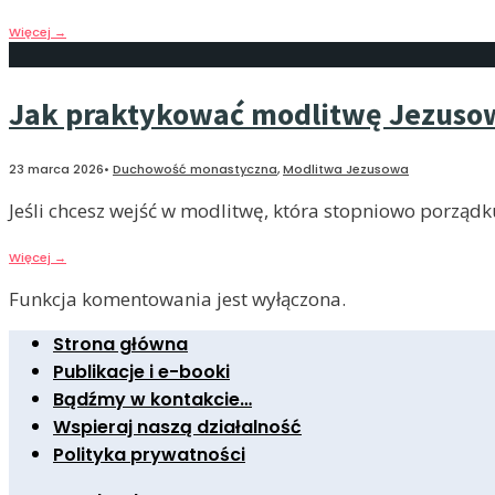
Więcej
→
Jak praktykować modlitwę Jezuso
23 marca 2026
•
Duchowość monastyczna
,
Modlitwa Jezusowa
Jeśli chcesz wejść w modlitwę, która stopniowo porządku
Więcej
→
Funkcja komentowania jest wyłączona.
Strona główna
Publikacje i e-booki
Bądźmy w kontakcie…
Wspieraj naszą działalność
Polityka prywatności