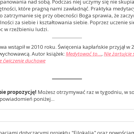
y panowania nad sobą. Podczas niej uczymy się nie skupi
ności, które pragną nami zawładnąć. Praktyka medytacy
 zatrzymanie się przy obecności Boga sprawia, że zaczyna
ości za siebie i kształtowania siebie. Poprzez uczenie 
 w rzeźbieniu ludzi.
wa wstąpił w 2010 roku. Święcenia kapłańskie przyjął w 2
 wychowawcą. Autor książek:
Medytować to…
,
Nie żartujcie
we ćwiczenie duchowe
bie propozycję!
Możesz otrzymywać raz w tygodniu, w sob
 powiadomień poniżej...
macjami dotyczącymi projektu "Filokalia" oraz nowościam