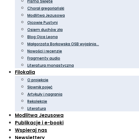
Pismo Święte
Chorał gregoriański
Modlitwa Jezusowa
Ojcowie Pustyni
Osiem duchów zła
Blog Ojca Leona
Małgorzata Borkowska OSB wyjaśnia…
Nowości i recenzje
Fragmenty audio
Literatura monastyczna
Filokalia
O projekcie
Słownik pojęć
Artykuły i nagrania
Rekolekcje
Literatura
Modlitwa Jezusowa
Publikacje i e-booki
Wspieraj nas
Newslettery