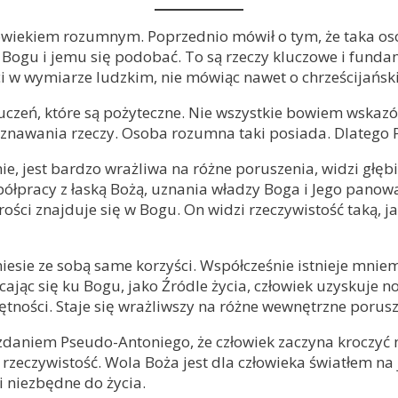
wiekiem rozumnym. Poprzednio mówił o tym, że taka osoba 
m Bogu i jemu się podobać. To są rzeczy kluczowe i funda
ci w wymiarze ludzkim, nie mówiąc nawet o chrześcijańsk
czeń, które są pożyteczne. Nie wszystkie bowiem wskazówk
eznawania rzeczy. Osoba rozumna taki posiada. Dlatego 
est bardzo wrażliwa na różne poruszenia, widzi głębiej, 
współpracy z łaską Bożą, uznania władzy Boga i Jego pano
ości znajduje się w Bogu. On widzi rzeczywistość taką, jak
sie ze sobą same korzyści. Współcześnie istnieje mniem
ąc się ku Bogu, jako Źródle życia, człowiek uzyskuje no
tności. Staje się wrażliwszy na różne wewnętrzne porusze
daniem Pseudo-Antoniego, że człowiek zaczyna kroczyć na
 rzeczywistość. Wola Boża jest dla człowieka światłem na
i niezbędne do życia.