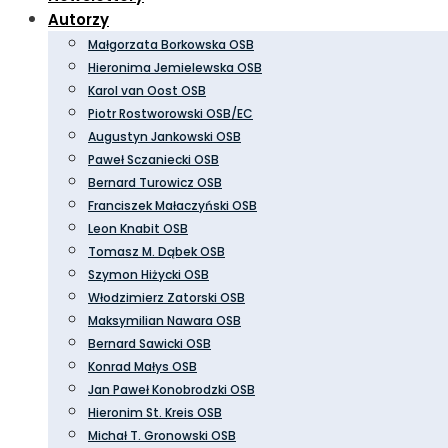
Autorzy
Małgorzata Borkowska OSB
Hieronima Jemielewska OSB
Karol van Oost OSB
Piotr Rostworowski OSB/EC
Augustyn Jankowski OSB
Paweł Sczaniecki OSB
Bernard Turowicz OSB
Franciszek Małaczyński OSB
Leon Knabit OSB
Tomasz M. Dąbek OSB
Szymon Hiżycki OSB
Włodzimierz Zatorski OSB
Maksymilian Nawara OSB
Bernard Sawicki OSB
Konrad Małys OSB
Jan Paweł Konobrodzki OSB
Hieronim St. Kreis OSB
Michał T. Gronowski OSB