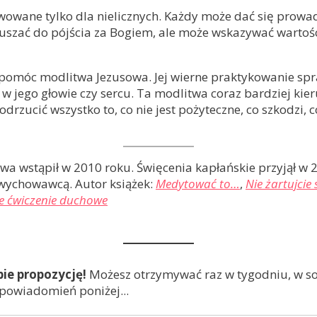
wowane tylko dla nielicznych. Każdy może dać się prowad
zać do pójścia za Bogiem, ale może wskazywać wartości i
móc modlitwa Jezusowa. Jej wierne praktykowanie sprawi
 w jego głowie czy sercu. Ta modlitwa coraz bardziej kier
 odrzucić wszystko to, co nie jest pożyteczne, co szkod
wa wstąpił w 2010 roku. Święcenia kapłańskie przyjął w 2
 wychowawcą. Autor książek:
Medytować to…
,
Nie żartujcie
we ćwiczenie duchowe
bie propozycję!
Możesz otrzymywać raz w tygodniu, w sob
 powiadomień poniżej...