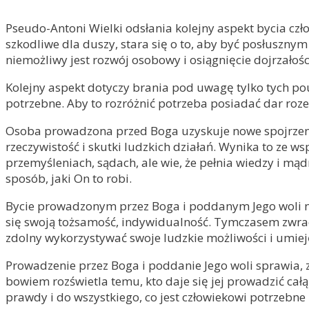
Pseudo-Antoni Wielki odsłania kolejny aspekt bycia czło
szkodliwe dla duszy, stara się o to, aby być posłuszny
niemożliwy jest rozwój osobowy i osiągnięcie dojrzałoś
Kolejny aspekt dotyczy brania pod uwagę tylko tych pou
potrzebne. Aby to rozróżnić potrzeba posiadać dar roz
Osoba prowadzona przed Boga uzyskuje nowe spojrzenie, j
rzeczywistość i skutki ludzkich działań. Wynika to ze 
przemyśleniach, sądach, ale wie, że pełnia wiedzy i mądr
sposób, jaki On to robi.
Bycie prowadzonym przez Boga i poddanym Jego woli nie
się swoją tożsamość, indywidualność. Tymczasem zwracaj
zdolny wykorzystywać swoje ludzkie możliwości i umieję
Prowadzenie przez Boga i poddanie Jego woli sprawia, z
bowiem rozświetla temu, kto daje się jej prowadzić całą
prawdy i do wszystkiego, co jest człowiekowi potrzebne 