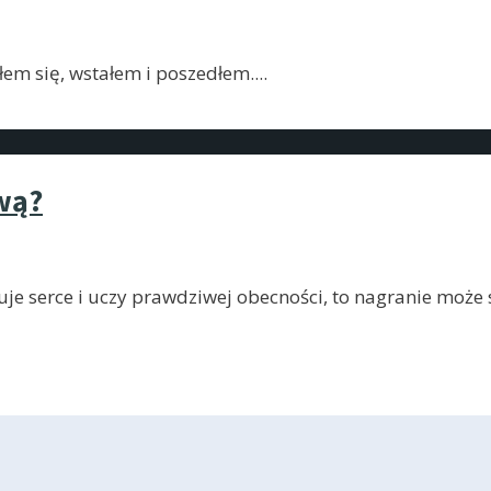
łem się, wstałem i poszedłem.
...
wą?
je serce i uczy prawdziwej obecności, to nagranie może s