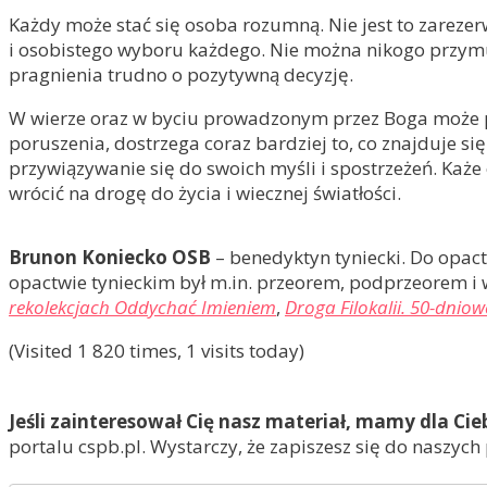
Każdy może stać się osoba rozumną. Nie jest to zarezer
i osobistego wyboru każdego. Nie można nikogo przymus
pragnienia trudno o pozytywną decyzję.
W wierze oraz w byciu prowadzonym przez Boga może po
poruszenia, dostrzega coraz bardziej to, co znajduje się
przywiązywanie się do swoich myśli i spostrzeżeń. Każe
wrócić na drogę do życia i wiecznej światłości.
Brunon Koniecko OSB
– benedyktyn tyniecki. Do opact
opactwie tynieckim był m.in. przeorem, podprzeorem i
rekolekcjach Oddychać Imieniem
,
Droga Filokalii. 50-dnio
(Visited 1 820 times, 1 visits today)
Jeśli zainteresował Cię nasz materiał, mamy dla Cie
portalu cspb.pl. Wystarczy, że zapiszesz się do naszych