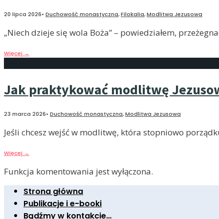
20 lipca 2026
•
Duchowość monastyczna
,
Filokalia
,
Modlitwa Jezusowa
„Niech dzieje się wola Boża” – powiedziałem, przeżegna
Więcej
→
Jak praktykować modlitwę Jezuso
23 marca 2026
•
Duchowość monastyczna
,
Modlitwa Jezusowa
Jeśli chcesz wejść w modlitwę, która stopniowo porządku
Więcej
→
Funkcja komentowania jest wyłączona.
Strona główna
Publikacje i e-booki
Bądźmy w kontakcie…