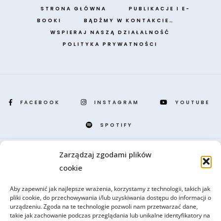
STRONA GŁÓWNA
PUBLIKACJE I E-
BOOKI
BĄDŹMY W KONTAKCIE…
WSPIERAJ NASZĄ DZIAŁALNOŚĆ
POLITYKA PRYWATNOŚCI
FACEBOOK
INSTAGRAM
YOUTUBE
SPOTIFY
Zarządzaj zgodami plików
Portal CSPB, przygotowany i prowadzony przez benedyktynów z opactwa
cookie
tynieckiego, to miejsce szczególne i jedyne w swoim rodzaju. Dlaczego?
Odpowiedź jest prosta: CSPB to pierwsze centrum on-line, w którym
Aby zapewnić jak najlepsze wrażenia, korzystamy z technologii, takich jak
zgromadziliśmy dla Was starożytne i współczesne teksty duchowości
pliki cookie, do przechowywania i/lub uzyskiwania dostępu do informacji o
monastycznej.
urządzeniu. Zgoda na te technologie pozwoli nam przetwarzać dane,
takie jak zachowanie podczas przeglądania lub unikalne identyfikatory na