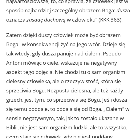
najwartościowsze; to, co sprawia, że człowiek jest w
sposób najbardziej szczególny obrazem Boga:
dusza
oznacza
zasadę duchową
w człowieku” (KKK 363).
Zatem dzięki duszy człowiek może być obrazem
Boga i w konsekwencji żyć na Jego wzór. Dzieje się
tak wtedy, gdy dusza panuje nad ciałem. Pseudo-
Antoni mówiąc o ciele, wskazuje na negatywny
aspekt tego pojęcia. Nie chodzi tu o sam organizm
cielesny człowieka, ale o rzeczywistość, która się
sprzeciwia Bogu. Rozpusta cielesna, ale też każdy
grzech, jest tym, co sprzeciwia się Bogu. Jeśli dusza
się temu poddaje, to oddala się od Boga. „Ciałem” w
sensie negatywnym, tak, jak to zostało ukazane w
Biblii, nie jest sam organizm ludzki, ale to wszystko,
czym staje się człowiek, gdy nie jest poddany