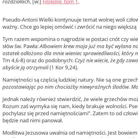
rozdziałach
, [w:]
Filokalia
, tom 1
.
Pseudo-Antoni Wielki kontynuuje temat wolnej woli czło
ważny. Chce go lepiej omówić i zwrócić na niego większą
Tym razem wspomina o nagrodzie w postaci cnót czy wie
słów św. Pawła:
Albowiem krew moja już ma być wylana na 
ostatek odłożono dla mnie wieniec sprawiedliwości, który m
Tm 4,6-8) oraz do podobnych:
Czyż nie wiecie, że gdy zaw
abyście ją otrzymali
(1 Kor 9,24).
Namiętności są częścią ludzkiej natury. Nie są one grze
pozostawiając po nim chociażby niewyraźnych śladów. Moż
Jednak należy również stwierdzić, że wiele grzechów mo
Rozum zaś wymyka się nam, kiedy brakuje wolności. Pseu
pochylasz się przed namiętnościami”. Zatem to od człow
będzie nad nimi panował.
Modlitwa Jezusowa uwalnia od namiętności. Jest bowiem