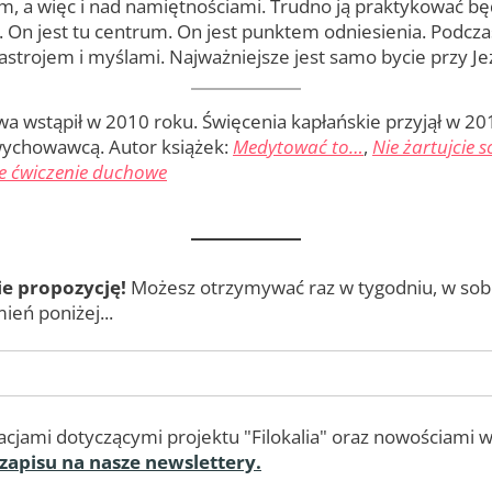
, a więc i nad namiętnościami. Trudno ją praktykować b
us. On jest tu centrum. On jest punktem odniesienia. Pod
rojem i myślami. Najważniejsze jest samo bycie przy Je
a wstąpił w 2010 roku. Święcenia kapłańskie przyjął w 201
wychowawcą. Autor książek:
Medytować to…
,
Nie żartujcie 
we ćwiczenie duchowe
ie propozycję!
Możesz otrzymywać raz w tygodniu, w sobot
ień poniżej...
cjami dotyczącymi projektu "Filokalia" oraz nowościami w
 zapisu na nasze newslettery.