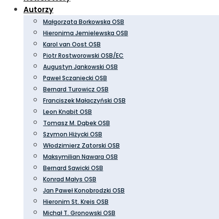
Autorzy
Małgorzata Borkowska OSB
Hieronima Jemielewska OSB
Karol van Oost OSB
Piotr Rostworowski OSB/EC
Augustyn Jankowski OSB
Paweł Sczaniecki OSB
Bernard Turowicz OSB
Franciszek Małaczyński OSB
Leon Knabit OSB
Tomasz M. Dąbek OSB
Szymon Hiżycki OSB
Włodzimierz Zatorski OSB
Maksymilian Nawara OSB
Bernard Sawicki OSB
Konrad Małys OSB
Jan Paweł Konobrodzki OSB
Hieronim St. Kreis OSB
Michał T. Gronowski OSB