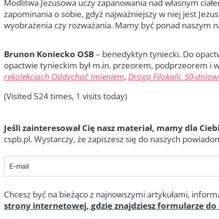
Modlitwa Jezusowa uczy zapanowania nad własnym ciałem
zapominania o sobie, gdyż najważniejszy w niej jest Jez
wyobrażenia czy rozważania. Mamy być ponad naszym nast
Brunon Koniecko OSB
– benedyktyn tyniecki. Do opactw
opactwie tynieckim był m.in. przeorem, podprzeorem i 
rekolekcjach Oddychać Imieniem
,
Droga Filokalii. 50-dnio
(Visited 524 times, 1 visits today)
Jeśli zainteresował Cię nasz materiał, mamy dla Cieb
cspb.pl. Wystarczy, że zapiszesz się do naszych powiadom
Chcesz być na bieżąco z najnowszymi artykułami, informa
strony internetowej, gdzie znajdziesz formularze do