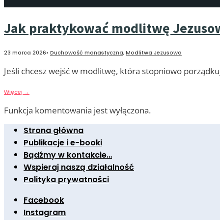
Jak praktykować modlitwę Jezuso
23 marca 2026
•
Duchowość monastyczna
,
Modlitwa Jezusowa
Jeśli chcesz wejść w modlitwę, która stopniowo porządkuj
Więcej
→
Funkcja komentowania jest wyłączona.
Strona główna
Publikacje i e-booki
Bądźmy w kontakcie…
Wspieraj naszą działalność
Polityka prywatności
Facebook
Instagram