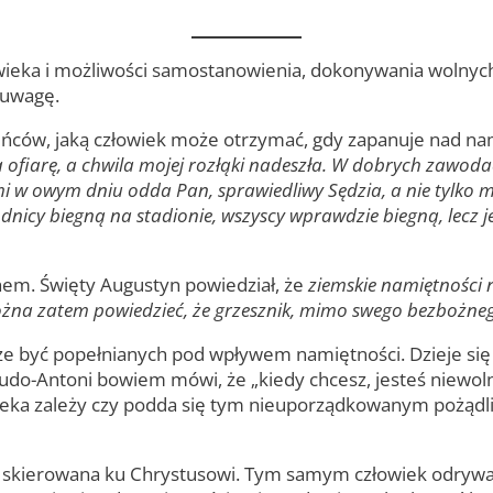
wieka i możliwości samostanowienia, dokonywania wolnych 
 uwagę.
ńców, jaką człowiek może otrzymać, gdy zapanuje nad na
ofiarę, a chwila mojej rozłąki nadeszła. W dobrych zawoda
i w owym dniu odda Pan, sprawiedliwy Sędzia, a nie tylko mni
odnicy biegną na stadionie, wszyscy wprawdzie biegną, lecz j
chem. Święty Augustyn powiedział, że
ziemskie namiętności 
na zatem powiedzieć, że grzesznik, mimo swego bezbożnego
że być popełnianych pod wpływem namiętności. Dzieje się 
do-Antoni bowiem mówi, że „kiedy chcesz, jesteś niewolni
ieka zależy czy podda się tym nieuporządkowanym pożądli
 skierowana ku Chrystusowi. Tym samym człowiek odrywa s