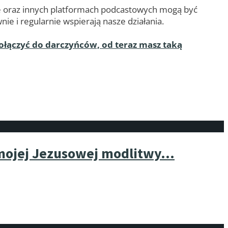
ube oraz innych platformach podcastowych mogą być
ie i regularnie wspierają nasze działania.
ołączyć do darczyńców, od teraz masz taką
 mojej Jezusowej modlitwy…