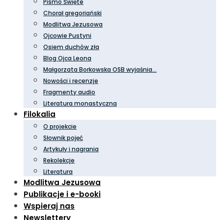
Pismo Święte
Chorał gregoriański
Modlitwa Jezusowa
Ojcowie Pustyni
Osiem duchów zła
Blog Ojca Leona
Małgorzata Borkowska OSB wyjaśnia…
Nowości i recenzje
Fragmenty audio
Literatura monastyczna
Filokalia
O projekcie
Słownik pojęć
Artykuły i nagrania
Rekolekcje
Literatura
Modlitwa Jezusowa
Publikacje i e-booki
Wspieraj nas
Newslettery