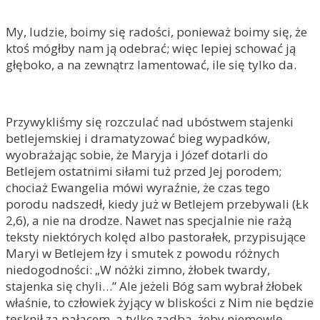
My, ludzie, boimy się radości, ponieważ boimy się, że
ktoś mógłby nam ją odebrać; więc lepiej schować ją
głęboko, a na zewnątrz lamentować, ile się tylko da.
Przywykliśmy się rozczulać nad ubóstwem stajenki
betlejemskiej i dramatyzować bieg wypadków,
wyobrażając sobie, że Maryja i Józef dotarli do
Betlejem ostatnimi siłami tuż przed Jej porodem;
chociaż Ewangelia mówi wyraźnie, że czas tego
porodu nadszedł, kiedy już w Betlejem przebywali (Łk
2,6), a nie na drodze. Nawet nas specjalnie nie rażą
teksty niektórych kolęd albo pastorałek, przypisujące
Maryi w Betlejem łzy i smutek z powodu różnych
niedogodności: „W nóżki zimno, żłobek twardy,
stajenka się chyli…” Ale jeżeli Bóg sam wybrał żłobek
właśnie, to człowiek żyjący w bliskości z Nim nie będzie
tęsknił za pałacem, a tylko zadba, żeby niemowlę