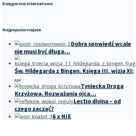
Księgarnia internetowa
Najpopularniejsze
Dobra spowiedź wcale
nie musi być długa…
Św. Hildegarda z Bingen. Księga III, wizja XI:
…
Tyniecka Droga
Krzyżowa. Rozważania ojca…
Lectio divina – od
czego zacząć?
6 x NIE