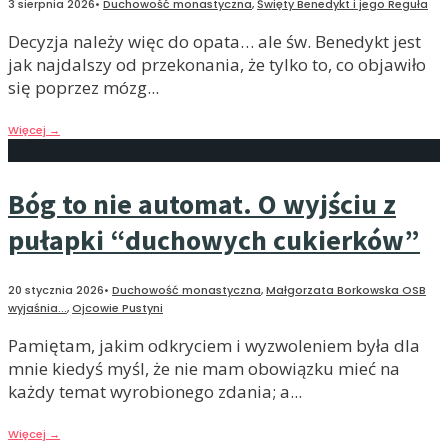
3 sierpnia 2026
•
Duchowość monastyczna
,
Święty Benedykt i jego Reguła
Decyzja należy więc do opata… ale św. Benedykt jest
jak najdalszy od przekonania, że tylko to, co objawiło
się poprzez mózg
...
Więcej
→
Bóg to nie automat. O wyjściu z
pułapki “duchowych cukierków”
20 stycznia 2026
•
Duchowość monastyczna
,
Małgorzata Borkowska OSB
wyjaśnia...
,
Ojcowie Pustyni
Pamiętam, jakim odkryciem i wyzwoleniem była dla
mnie kiedyś myśl, że nie mam obowiązku mieć na
każdy temat wyrobionego zdania; a
...
Więcej
→