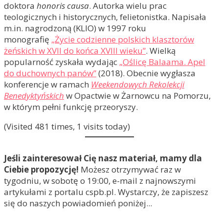
doktora
honoris causa
. Autorka wielu prac
teologicznych i historycznych, felietonistka. Napisała
m.in. nagrodzoną (KLIO) w 1997 roku
monografię
„Życie codzienne polskich klasztorów
żeńskich w XVII do końca XVIII wieku”
. Wielką
popularność zyskała wydając
„Oślicę Balaama. Apel
do duchownych panów”
(2018). Obecnie wygłasza
konferencje w ramach
Weekendowych Rekolekcji
Benedyktyńskich
w Opactwie w Żarnowcu na Pomorzu,
w którym pełni funkcję przeoryszy.
(Visited 481 times, 1 visits today)
Jeśli zainteresował Cię nasz materiał, mamy dla
Ciebie propozycję!
Możesz otrzymywać raz w
tygodniu, w sobotę o 19:00, e-mail z najnowszymi
artykułami z portalu cspb.pl. Wystarczy, że zapiszesz
się do naszych powiadomień poniżej...