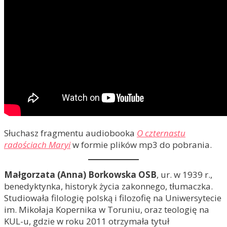
Słuchasz fragmentu audiobooka
O czternastu
radościach Maryi
w formie plików mp3 do pobrania.
Małgorzata (Anna) Borkowska OSB
, ur. w 1939 r.,
benedyktynka, historyk życia zakonnego, tłumaczka.
Studiowała filologię polską i filozofię na Uniwersytecie
im. Mikołaja Kopernika w Toruniu, oraz teologię na
KUL-u, gdzie w roku 2011 otrzymała tytuł