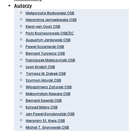
Autorzy
Małgorzata Borkowska OSB
Hieronima Jemielewska OSB
Karol van Oost OSB
Piotr Rostworowski OSB/EC
Augustyn Jankowski OSB
Paweł Sczaniecki OSB
Bernard Turowicz OSB
Franciszek Małaczyński OSB
Leon Knabit OSB
Tomasz M. Dąbek OSB
Szymon Hiżycki OSB
Włodzimierz Zatorski OSB
Maksymilian Nawara OSB
Bernard Sawicki OSB
Konrad Małys OSB
Jan Paweł Konobrodzki OSB
Hieronim St. Kreis OSB
Michał T. Gronowski OSB