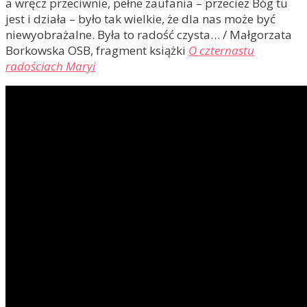
a wręcz przeciwnie, pełne zaufania – przecież Bóg tu
jest i działa – było tak wielkie, że dla nas może być
niewyobrażalne. Była to radość czysta… / Małgorzata
Borkowska OSB, fragment książki
O czternastu
radościach Maryi