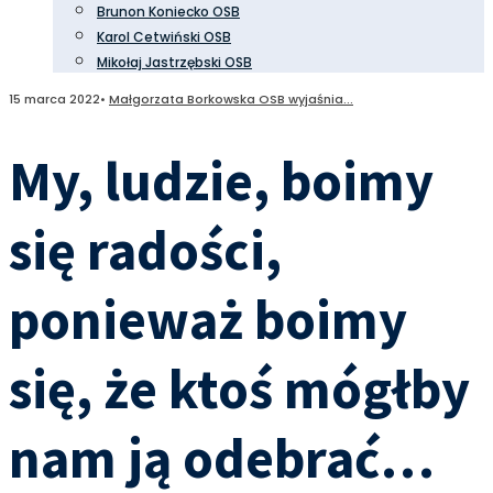
Brunon Koniecko OSB
Karol Cetwiński OSB
Mikołaj Jastrzębski OSB
15 marca 2022
•
Małgorzata Borkowska OSB wyjaśnia...
My, ludzie, boimy
się radości,
ponieważ boimy
się, że ktoś mógłby
nam ją odebrać…