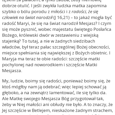
dobrze otulić. I jeśli zwykła ludzka matka zapomina
szybko o bólu porodu z miłości i z
radości, że się
człowiek na świat narodził
(J 16,21) – to jakaż mogła być
radość Maryi, że się na świat narodził Mesjasz? I czym
się może pysznić, wobec majestatu świętego Posłańca
Bożego, królewski dwór w zestawieniu z wiejską
stajenką? To tutaj, a nie w żadnych siedzibach
władców, był teraz pałac szczególnej Bożej obecności,
miejsce spełniania się największej z Bożych obietnic. I
Maryja ma teraz te obie radości: szczęście matki
pochylonej nad noworodkiem i szczęście Matki
Mesjasza.
My, ludzie, boimy się radości, ponieważ boimy się, że
ktoś mógłby nam ją odebrać; więc lepiej schować ją
głęboko, a na zewnątrz lamentować, ile się tylko da.
Ale Matkę swojego Mesjasza Bóg przygotował tak,
żeby w Niej małości ani obłudy nie było. A to znaczy, że
Jej szczęście w Betlejem, nieskażone żadnym strachem,