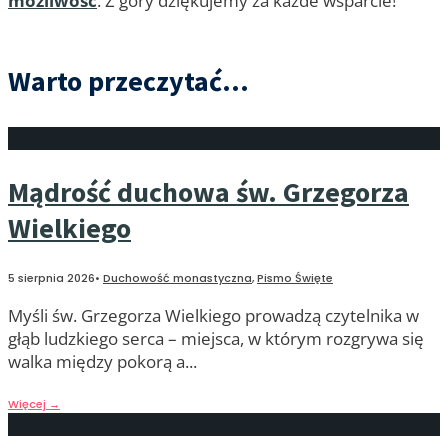
możliwość
. Z góry dziękujemy za każde wsparcie!
Warto przeczytać...
Mądrość duchowa św. Grzegorza
Wielkiego
5 sierpnia 2026
•
Duchowość monastyczna
,
Pismo Święte
Myśli św. Grzegorza Wielkiego prowadzą czytelnika w
głąb ludzkiego serca – miejsca, w którym rozgrywa się
walka między pokorą a
...
Więcej
→