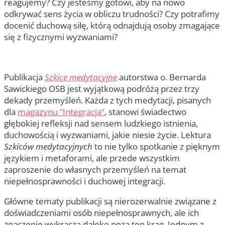
reagujemy? Czy jesteśmy gotowi, aby na nowo
odkrywać sens życia w obliczu trudności? Czy potrafimy
docenić duchową siłę, którą odnajdują osoby zmagające
się z fizycznymi wyzwaniami?
Publikacja
Szkice medytacyjne
autorstwa o. Bernarda
Sawickiego OSB jest wyjątkową podróżą przez trzy
dekady przemyśleń. Każda z tych medytacji, pisanych
dla
magazynu “Integracja”
, stanowi świadectwo
głębokiej refleksji nad sensem ludzkiego istnienia,
duchowością i wyzwaniami, jakie niesie życie. Lektura
Szkiców medytacyjnych
to nie tylko spotkanie z pięknym
językiem i metaforami, ale przede wszystkim
zaproszenie do własnych przemyśleń na temat
niepełnosprawności i duchowej integracji.
Główne tematy publikacji są nierozerwalnie związane z
doświadczeniami osób niepełnosprawnych, ale ich
znaczenie wykracza daleko poza ten krąg. Jednym z