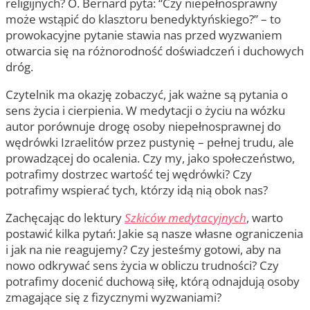
religijnych? O. Bernard pyta: “Czy niepełnosprawny
może wstąpić do klasztoru benedyktyńskiego?” – to
prowokacyjne pytanie stawia nas przed wyzwaniem
otwarcia się na różnorodność doświadczeń i duchowych
dróg.
Czytelnik ma okazję zobaczyć, jak ważne są pytania o
sens życia i cierpienia. W medytacji o życiu na wózku
autor porównuje drogę osoby niepełnosprawnej do
wędrówki Izraelitów przez pustynię – pełnej trudu, ale
prowadzącej do ocalenia. Czy my, jako społeczeństwo,
potrafimy dostrzec wartość tej wędrówki? Czy
potrafimy wspierać tych, którzy idą nią obok nas?
Zachęcając do lektury
Szkiców medytacyjnych
, warto
postawić kilka pytań: Jakie są nasze własne ograniczenia
i jak na nie reagujemy? Czy jesteśmy gotowi, aby na
nowo odkrywać sens życia w obliczu trudności? Czy
potrafimy docenić duchową siłę, którą odnajdują osoby
zmagające się z fizycznymi wyzwaniami?