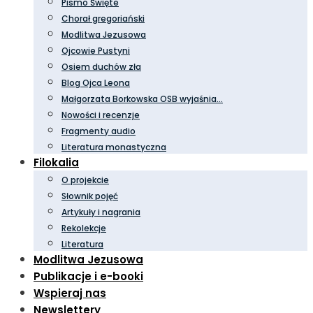
Pismo Święte
Chorał gregoriański
Modlitwa Jezusowa
Ojcowie Pustyni
Osiem duchów zła
Blog Ojca Leona
Małgorzata Borkowska OSB wyjaśnia…
Nowości i recenzje
Fragmenty audio
Literatura monastyczna
Filokalia
O projekcie
Słownik pojęć
Artykuły i nagrania
Rekolekcje
Literatura
Modlitwa Jezusowa
Publikacje i e-booki
Wspieraj nas
Newslettery