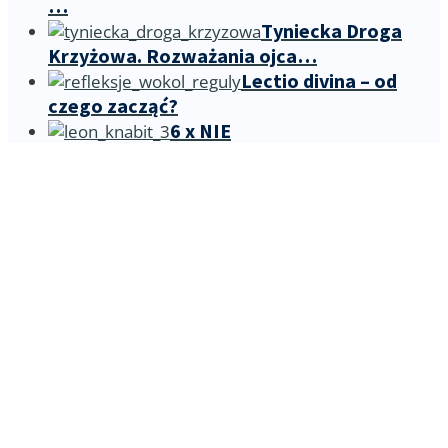
…
Tyniecka Droga
Krzyżowa. Rozważania ojca…
Lectio divina – od
czego zacząć?
6 x NIE