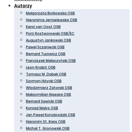
Autorzy
Małgorzata Borkowska OSB
Hieronima Jemielewska OSB
Karol van Oost OSB
Piotr Rostworowski OSB/EC
Augustyn Jankowski OSB
Paweł Sczaniecki OSB
Bernard Turowicz OSB
Franciszek Małaczyński OSB
Leon Knabit OSB
Tomasz M. Dąbek OSB
Szymon Hiżycki OSB
Włodzimierz Zatorski OSB
Maksymilian Nawara OSB
Bernard Sawicki OSB
Konrad Małys OSB
Jan Paweł Konobrodzki OSB
Hieronim St. Kreis OSB
Michał T. Gronowski OSB