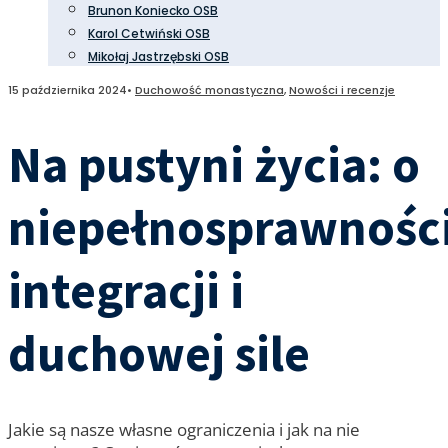
Brunon Koniecko OSB
Karol Cetwiński OSB
Mikołaj Jastrzębski OSB
15 października 2024
•
Duchowość monastyczna
,
Nowości i recenzje
Na pustyni życia: o
niepełnosprawności
integracji i
duchowej sile
Jakie są nasze własne ograniczenia i jak na nie