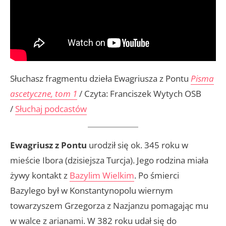
Słuchasz fragmentu dzieła Ewagriusza z Pontu
Pisma
ascetyczne, tom 1
/ Czyta: Franciszek Wytych OSB
/
Słuchaj podcastów
Ewagriusz z Pontu
urodził się ok. 345 roku w
mieście Ibora (dzisiejsza Turcja). Jego rodzina miała
żywy kontakt z
Bazylim Wielkim
. Po śmierci
Bazylego był w Konstantynopolu wiernym
towarzyszem Grzegorza z Nazjanzu pomagając mu
w walce z arianami. W 382 roku udał się do