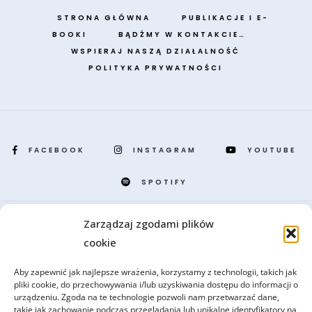
STRONA GŁÓWNA
PUBLIKACJE I E-
BOOKI
BĄDŹMY W KONTAKCIE…
WSPIERAJ NASZĄ DZIAŁALNOŚĆ
POLITYKA PRYWATNOŚCI
FACEBOOK
INSTAGRAM
YOUTUBE
SPOTIFY
Zarządzaj zgodami plików
Portal CSPB, przygotowany i prowadzony przez benedyktynów z opactwa
cookie
tynieckiego, to miejsce szczególne i jedyne w swoim rodzaju. Dlaczego?
Odpowiedź jest prosta: CSPB to pierwsze centrum on-line, w którym
Aby zapewnić jak najlepsze wrażenia, korzystamy z technologii, takich jak
zgromadziliśmy dla Was starożytne i współczesne teksty duchowości
pliki cookie, do przechowywania i/lub uzyskiwania dostępu do informacji o
monastycznej.
urządzeniu. Zgoda na te technologie pozwoli nam przetwarzać dane,
takie jak zachowanie podczas przeglądania lub unikalne identyfikatory na