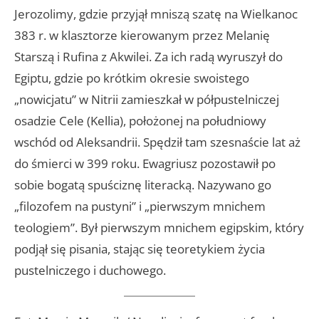
Jerozolimy, gdzie przyjął mniszą szatę na Wielkanoc
383 r. w klasztorze kierowanym przez Melanię
Starszą i Rufina z Akwilei. Za ich radą wyruszył do
Egiptu, gdzie po krótkim okresie swoistego
„nowicjatu” w Nitrii zamieszkał w półpustelniczej
osadzie Cele (Kellia), położonej na południowy
wschód od Aleksandrii. Spędził tam szesnaście lat aż
do śmierci w 399 roku. Ewagriusz pozostawił po
sobie bogatą spuściznę literacką. Nazywano go
„filozofem na pustyni” i „pierwszym mnichem
teologiem”. Był pierwszym mnichem egipskim, który
podjął się pisania, stając się teoretykiem życia
pustelniczego i duchowego.