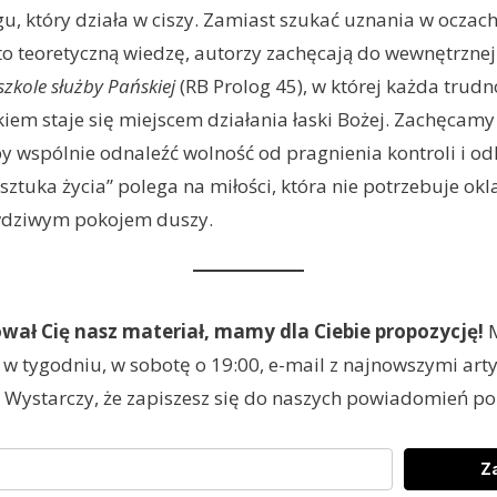
u, który działa w ciszy. Zamiast szukać uznania w oczach
o teoretyczną wiedzę, autorzy zachęcają do wewnętrznej
szkole służby Pańskiej
(RB Prolog 45), w której każda trudno
iem staje się miejscem działania łaski Bożej. Zachęcam
aby wspólnie odnaleźć wolność od pragnienia kontroli i od
„sztuka życia” polega na miłości, która nie potrzebuje ok
dziwym pokojem duszy.
sował Cię nasz materiał, mamy dla Ciebie propozycję!
M
w tygodniu, w sobotę o 19:00, e-mail z najnowszymi art
. Wystarczy, że zapiszesz się do naszych powiadomień pon
Za