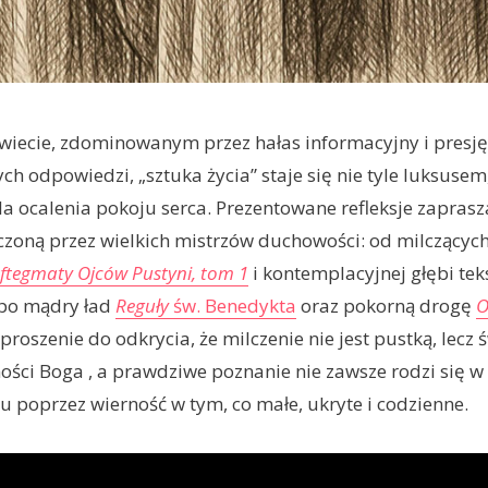
wiecie, zdominowanym przez hałas informacyjny i presję
h odpowiedzi, „sztuka życia” staje się nie tyle luksusem
la ocalenia pokoju serca. Prezentowane refleksje zaprasz
czoną przez wielkich mistrzów duchowości: od milczącyc
ftegmaty Ojców Pustyni, tom 1
i kontemplacyjnej głębi tek
 po mądry ład
Reguły
św. Benedykta
oraz pokorną drogę
O
aproszenie do odkrycia, że milczenie nie jest pustką, le
ci Boga , a prawdziwe poznanie nie zawsze rodzi się w g
u poprzez wierność w tym, co małe, ukryte i codzienne.