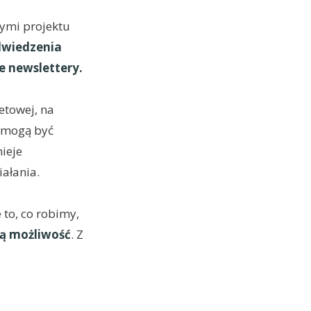
cymi projektu
dwiedzenia
e newslettery.
etowej, na
h mogą być
ieje
iałania.
 to, co robimy,
ką możliwość
. Z