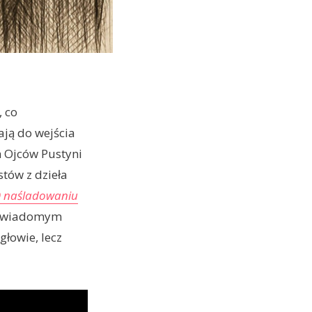
, co
ają do wejścia
h Ojców Pustyni
stów z dzieła
 naśladowaniu
cz świadomym
łowie, lecz