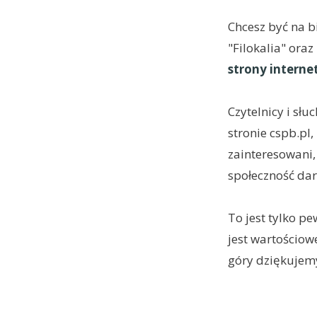
Chcesz być na b
"Filokalia" ora
strony interne
Czytelnicy i sł
stronie cspb.p
zainteresowani,
społeczność dar
To jest tylko p
jest wartościow
góry dziękujemy