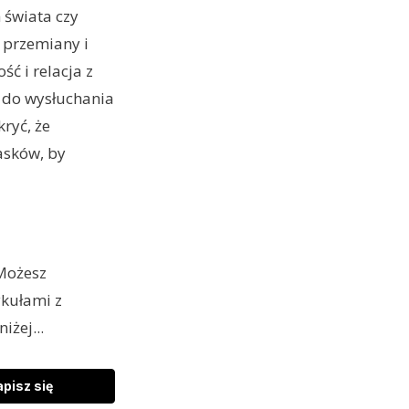
 świata czy
 przemiany i
ść i relacja z
y do wysłuchania
kryć, że
lasków, by
ożesz
ykułami z
iżej...
pisz się