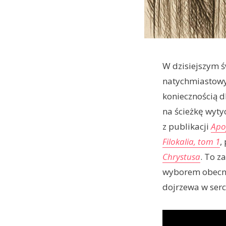
W dzisiejszym ś
natychmiastowyc
koniecznością d
na ścieżkę wyty
z publikacji
Apo
Filokalia, tom 1
,
Chrystusa
. To z
wyborem obecnoś
dojrzewa w serc