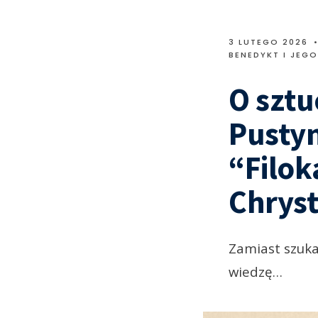
3 LUTEGO 2026
BENEDYKT I JEG
O sztu
Pustyn
“Filok
Chrys
Zamiast szuka
wiedzę…