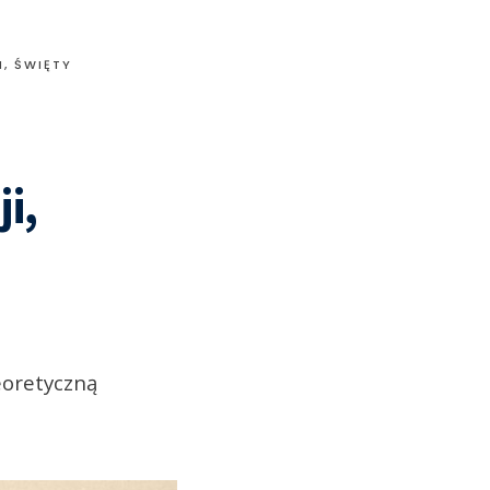
I
,
ŚWIĘTY
i,
eoretyczną