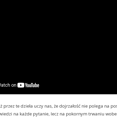
przez te dzieła uczy nas, że dojrzałość nie polega na p
edzi na każde pytanie, lecz na pokornym trwaniu wobec