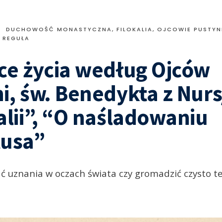
•
DUCHOWOŚĆ MONASTYCZNA
,
FILOKALIA
,
OJCOWIE PUSTYN
O REGUŁA
ce życia według Ojców
i, św. Benedykta z Nursj
alii”, “O naśladowaniu
tusa”
ć uznania w oczach świata czy gromadzić czysto t