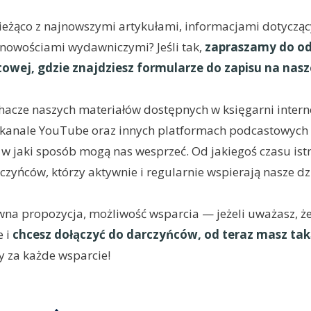
ieżąco z najnowszymi artykułami, informacjami dotyczą
z nowościami wydawniczymi? Jeśli tak,
zapraszamy do o
towej, gdzie znajdziesz formularze do zapisu na nasz
uchacze naszych materiałów dostępnych w księgarni intern
l, kanale YouTube oraz innych platformach podcastowyc
 w jaki sposób mogą nas wesprzeć. Od jakiegoś czasu istn
czyńców, którzy aktywnie i regularnie wspierają nasze dz
ewna propozycja, możliwość wsparcia — jeżeli uważasz, że
e i
chcesz dołączyć do darczyńców, od teraz masz ta
 za każde wsparcie!