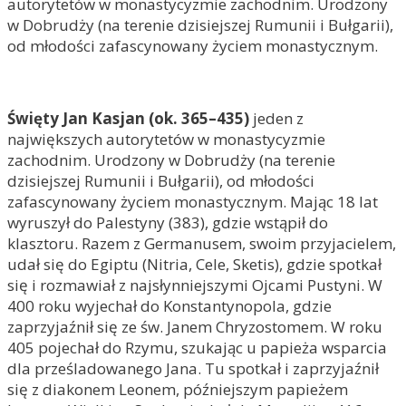
autorytetów w monastycyzmie zachodnim. Urodzony
w Dobrudży (na terenie dzisiejszej Rumunii i Bułgarii),
od młodości zafascynowany życiem monastycznym.
Święty Jan Kasjan (ok. 365–435)
jeden z
największych autorytetów w monastycyzmie
zachodnim. Urodzony w Dobrudży (na terenie
dzisiejszej Rumunii i Bułgarii), od młodości
zafascynowany życiem monastycznym. Mając 18 lat
wyruszył do Palestyny (383), gdzie wstąpił do
klasztoru. Razem z Germanusem, swoim przyjacielem,
udał się do Egiptu (Nitria, Cele, Sketis), gdzie spotkał
się i rozmawiał z najsłynniejszymi Ojcami Pustyni. W
400 roku wyjechał do Konstantynopola, gdzie
zaprzyjaźnił się ze św. Janem Chryzostomem. W roku
405 pojechał do Rzymu, szukając u papieża wsparcia
dla prześladowanego Jana. Tu spotkał i zaprzyjaźnił
się z diakonem Leonem, późniejszym papieżem