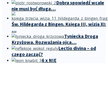
Dobra spowiedź wcale
nie musi być długa…
Św. Hildegarda z Bingen. Księga III, wizja XI:
…
Tyniecka Droga
Krzyżowa. Rozważania ojca…
Lectio divina – od
czego zacząć?
6 x NIE