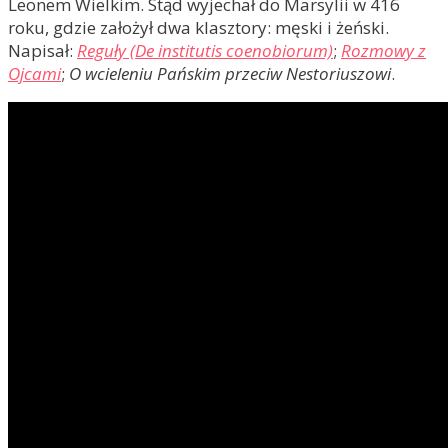
Leonem Wielkim. Stąd wyjechał do Marsylii w 416
roku, gdzie założył dwa klasztory: męski i żeński.
Napisał:
Reguły (De institutis coenobiorum)
;
Rozmowy z
Ojcami
;
O wcieleniu Pańskim przeciw Nestoriuszowi
.