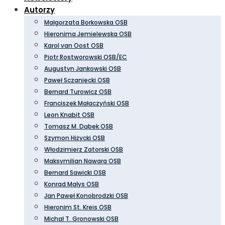
Autorzy
Małgorzata Borkowska OSB
Hieronima Jemielewska OSB
Karol van Oost OSB
Piotr Rostworowski OSB/EC
Augustyn Jankowski OSB
Paweł Sczaniecki OSB
Bernard Turowicz OSB
Franciszek Małaczyński OSB
Leon Knabit OSB
Tomasz M. Dąbek OSB
Szymon Hiżycki OSB
Włodzimierz Zatorski OSB
Maksymilian Nawara OSB
Bernard Sawicki OSB
Konrad Małys OSB
Jan Paweł Konobrodzki OSB
Hieronim St. Kreis OSB
Michał T. Gronowski OSB