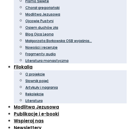
Pismo Święte
Chorał gregoriański
Modlitwa Jezusowa
Ojcowie Pustyni
Osiem duchów zła
Blog Ojca Leona
Małgorzata Borkowska OSB wyjaśnia…
Nowości i recenzje
Fragmenty audio
Literatura monastyczna
Filokalia
O projekcie
Słownik pojęć
Artykuły i nagrania
Rekolekcje
Literatura
Modlitwa Jezusowa
Publikacje i e-booki
Wspieraj nas
Newslettery