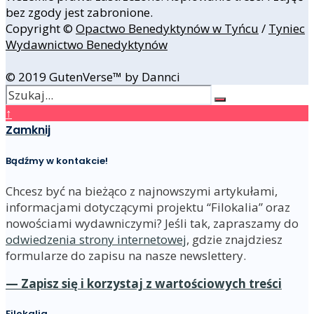
bez zgody jest zabronione.
Copyright ©
Opactwo Benedyktynów w Tyńcu
/
Tyniec
Wydawnictwo Benedyktynów
© 2019 GutenVerse™ by Dannci
↑
Zamknij
Bądźmy w kontakcie!
Chcesz być na bieżąco z najnowszymi artykułami,
informacjami dotyczącymi projektu “Filokalia” oraz
nowościami wydawniczymi? Jeśli tak, zapraszamy do
odwiedzenia strony internetowej
, gdzie znajdziesz
formularze do zapisu na nasze newslettery.
— Zapisz się i korzystaj z wartościowych treści
Filokalia