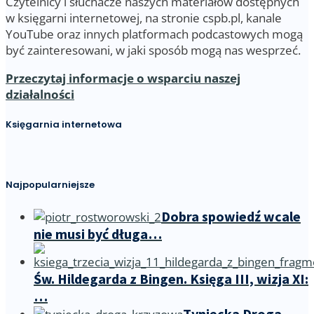
Czytelnicy i słuchacze naszych materiałów dostępnych
w księgarni internetowej, na stronie cspb.pl, kanale
YouTube oraz innych platformach podcastowych mogą
być zainteresowani, w jaki sposób mogą nas wesprzeć.
Przeczytaj informacje o wsparciu naszej
działalności
Księgarnia internetowa
Najpopularniejsze
Dobra spowiedź wcale
nie musi być długa…
Św. Hildegarda z Bingen. Księga III, wizja XI:
…
Tyniecka Droga