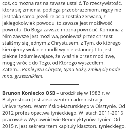
coś, co można raz na zawsze ustalić. To rzeczywistość,
która się zmienia, podlega przeobrażeniom, nigdy nie
jest taka sama. Jeżeli relacja została zerwana, z
jakiegokolwiek powodu, to zawsze jest możliwość
powrotu. Do Boga zawsze można powrócić. Komunia z
Nim zawsze jest możliwa, ponieważ przez chrzest
staliśmy się jednym z Chrystusem, z Tym, do którego
kierujemy wołanie modlitwy nieustannej. I to jest
piękne i zdumiewające, że właśnie przez modlitwę,
mogę wrócić do Tego, od Którego wyszedłem.
Zatem…
Panie Jezu Chryste, Synu Boży, zmiłuj się nade
mną, grzesznikiem.
Brunon Koniecko OSB
– urodził się w 1983 r. w
Białymstoku. Jest absolwentem administracji
Uniwersytetu Warmińsko-Mazurskiego w Olsztynie. Od
2012 profes opactwa tynieckiego. W latach 2011-2016
pracował w Wydawnictwie Benedyktynów Tyniec. Od
2015 r. jest sekretarzem kapituły klasztoru tynieckiego.