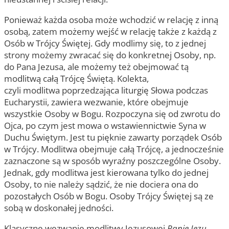
Ponieważ każda osoba może wchodzić w relację z inną
osobą, zatem możemy wejść w relację także z każdą z
Osób w Trójcy Świętej. Gdy modlimy się, to z jednej
strony możemy zwracać się do konkretnej Osoby, np.
do Pana Jezusa, ale możemy też obejmować tą
modlitwą całą Trójcę Świętą. Kolekta,
czyli modlitwa poprzedzająca liturgię Słowa podczas
Eucharystii, zawiera wezwanie, które obejmuje
wszystkie Osoby w Bogu. Rozpoczyna się od zwrotu do
Ojca, po czym jest mowa o wstawiennictwie Syna w
Duchu Świętym. Jest tu pięknie zawarty porządek Osób
w Trójcy. Modlitwa obejmuje całą Trójcę, a jednocześnie
zaznaczone są w sposób wyraźny poszczególne Osoby.
Jednak, gdy modlitwa jest kierowana tylko do jednej
Osoby, to nie należy sądzić, że nie dociera ona do
pozostałych Osób w Bogu. Osoby Trójcy Świętej są ze
sobą w doskonałej jedności.
Klasyczne wezwanie modlitwy Jezusowej
Panie Jezu