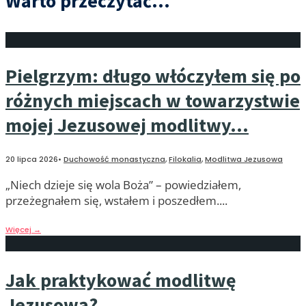
Warto przeczytać...
Pielgrzym: długo włóczyłem się po
różnych miejscach w towarzystwie
mojej Jezusowej modlitwy…
20 lipca 2026
•
Duchowość monastyczna
,
Filokalia
,
Modlitwa Jezusowa
„Niech dzieje się wola Boża” – powiedziałem,
przeżegnałem się, wstałem i poszedłem.
...
Więcej
→
Jak praktykować modlitwę
Jezusową?