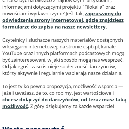
Chcesz być na bieżąco z najnowszymi artykułami,
informacjami dotyczącymi projektu "Filokalia" oraz
nowościami wydawniczymi? Jeśli tak,
zapraszamy do
odwiedzenia strony internetowej, gdzie znajdziesz
formularze do zapisu na nasze newslettery.
Czytelnicy i słuchacze naszych materiałów dostępnych
w księgarni internetowej, na stronie cspb.pl, kanale
YouTube oraz innych platformach podcastowych mogą
być zainteresowani, w jaki sposób mogą nas wesprzeć.
Od jakiegoś czasu istnieje społeczność darczyńców,
którzy aktywnie i regularnie wspierają nasze działania.
To jest tylko pewna propozycja, możliwość wsparcia —
jeżeli uważasz, że to, co robimy, jest wartościowe i
chcesz dołączyć do darczyńców, od teraz masz taką
możliwość
. Z góry dziękujemy za każde wsparcie!