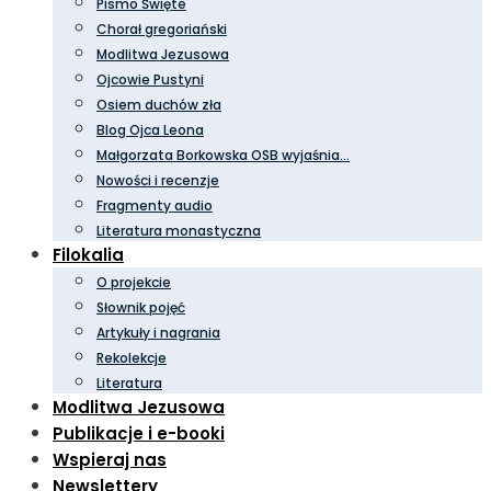
Pismo Święte
Chorał gregoriański
Modlitwa Jezusowa
Ojcowie Pustyni
Osiem duchów zła
Blog Ojca Leona
Małgorzata Borkowska OSB wyjaśnia…
Nowości i recenzje
Fragmenty audio
Literatura monastyczna
Filokalia
O projekcie
Słownik pojęć
Artykuły i nagrania
Rekolekcje
Literatura
Modlitwa Jezusowa
Publikacje i e-booki
Wspieraj nas
Newslettery