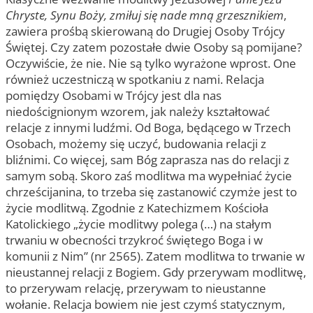
Chryste, Synu Boży, zmiłuj się nade mną grzesznikiem
,
zawiera prośbą skierowaną do Drugiej Osoby Trójcy
Świętej. Czy zatem pozostałe dwie Osoby są pomijane?
Oczywiście, że nie. Nie są tylko wyrażone wprost. One
również uczestniczą w spotkaniu z nami. Relacja
pomiędzy Osobami w Trójcy jest dla nas
niedoścignionym wzorem, jak należy kształtować
relacje z innymi ludźmi. Od Boga, będącego w Trzech
Osobach, możemy się uczyć, budowania relacji z
bliźnimi. Co więcej, sam Bóg zaprasza nas do relacji z
samym sobą. Skoro zaś modlitwa ma wypełniać życie
chrześcijanina, to trzeba się zastanowić czymże jest to
życie modlitwą. Zgodnie z Katechizmem Kościoła
Katolickiego „życie modlitwy polega (…) na stałym
trwaniu w obecności trzykroć świętego Boga i w
komunii z Nim” (nr 2565). Zatem modlitwa to trwanie w
nieustannej relacji z Bogiem. Gdy przerywam modlitwę,
to przerywam relację, przerywam to nieustanne
wołanie. Relacja bowiem nie jest czymś statycznym,