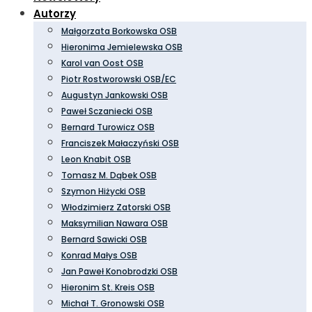
Autorzy
Małgorzata Borkowska OSB
Hieronima Jemielewska OSB
Karol van Oost OSB
Piotr Rostworowski OSB/EC
Augustyn Jankowski OSB
Paweł Sczaniecki OSB
Bernard Turowicz OSB
Franciszek Małaczyński OSB
Leon Knabit OSB
Tomasz M. Dąbek OSB
Szymon Hiżycki OSB
Włodzimierz Zatorski OSB
Maksymilian Nawara OSB
Bernard Sawicki OSB
Konrad Małys OSB
Jan Paweł Konobrodzki OSB
Hieronim St. Kreis OSB
Michał T. Gronowski OSB