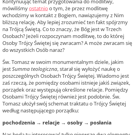
Kontynuując temat przygotowania do modlitwy,
mówiliśmy
ostatnio
o tym, że przez modlitwę
wchodzimy w kontakt z Bogiem, nawiązujemy z Nim
bliższą relację. Aby lepiej zrozumieć ten fakt spójrzmy
na Trójcą Świętą. Co to znaczy, że Bóg jest w Trzech
Osobach? Jeżeli rozpoczynam modlitwę, to do której
Osoby Trójcy Świętej się zwracam? A może zwracam się
do wszystkich Osób naraz?
Św. Tomasz w swoim monumentalnym dziele, jakim
jest
Summa teologiczna
, starał się wyłożyć naukę o
poszczególnych Osobach Trójcy Świętej. Wiadomo jest
zaś rzeczą, że pomiędzy osobami istnieje jakiś związek,
porządek oraz występują określone relacje. Pomiędzy
Osobami Trójcy Świętej również jest podobnie. Św.
Tomasz ułożył swój schemat traktatu o Trójcy Świętej
według następującego porządku:
pochodzenia → relacje → osoby → posłania
Nas będą tu interesować tylko pierwsze dwa elementy.