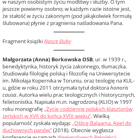
w naszym osobistym życiu modlitwy i służby. O tym
jeszcze powiemy osobno; w każdym razie istotne jest,
że stałość w życiu zakonnym (pod jakąkolwiek formułą
ślubowana) płynie z pragnienia naśladowania Pana.
Fragment książki
Nasze śluby
Małgorzata (Anna) Borkowska OSB
, ur. w 1939 r.,
benedyktynka, historyk życia zakonnego, tłumaczka.
Studiowała filologię polską i filozofię na Uniwersytecie
im. Mikołaja Kopernika w Toruniu, oraz teologię na KUL-
u, gdzie w roku 2011 otrzymała tytuł doktora
honoris
causa
. Autorka wielu prac teologicznych i historycznych,
felietonistka. Napisała m.in. nagrodzoną (KLIO) w 1997
roku monografię
„Życie codzienne polskich klasztorów
żeńskich w XVII do końca XVIII wieku”
. Wielką
popularność zyskała wydając
„Oślicę Balaama. Apel do
duchownych panów”
(2018). Obecnie wygłasza
konferencje w ramach
Weekendowych Rekolekcji