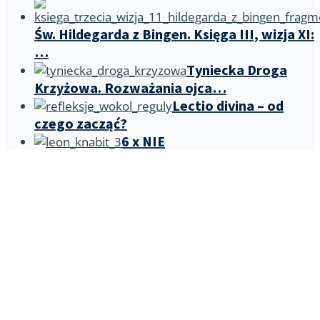
Św. Hildegarda z Bingen. Księga III, wizja XI:
…
Tyniecka Droga
Krzyżowa. Rozważania ojca…
Lectio divina – od
czego zacząć?
6 x NIE