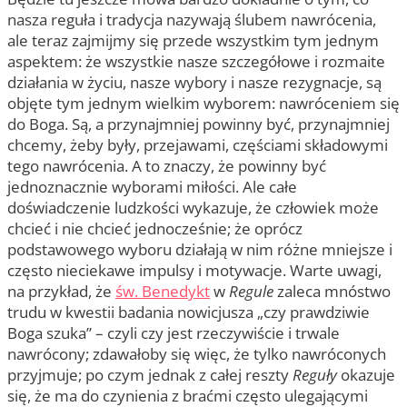
nasza reguła i tradycja nazywają ślubem nawrócenia,
ale teraz zajmijmy się przede wszystkim tym jednym
aspektem: że wszystkie nasze szczegółowe i rozmaite
działania w życiu, nasze wybory i nasze rezygnacje, są
objęte tym jednym wielkim wyborem: nawróceniem się
do Boga. Są, a przynajmniej powinny być, przynajmniej
chcemy, żeby były, przejawami, częściami składowymi
tego nawrócenia. A to znaczy, że powinny być
jednoznacznie wyborami miłości. Ale całe
doświadczenie ludzkości wykazuje, że człowiek może
chcieć i nie chcieć jednocześnie; że oprócz
podstawowego wyboru działają w nim różne mniejsze i
często nieciekawe impulsy i motywacje. Warte uwagi,
na przykład, że
św. Benedykt
w
Regule
zaleca mnóstwo
trudu w kwestii badania nowicjusza „czy prawdziwie
Boga szuka” – czyli czy jest rzeczywiście i trwale
nawrócony; zdawałoby się więc, że tylko nawróconych
przyjmuje; po czym jednak z całej reszty
Reguły
okazuje
się, że ma do czynienia z braćmi często ulegającymi