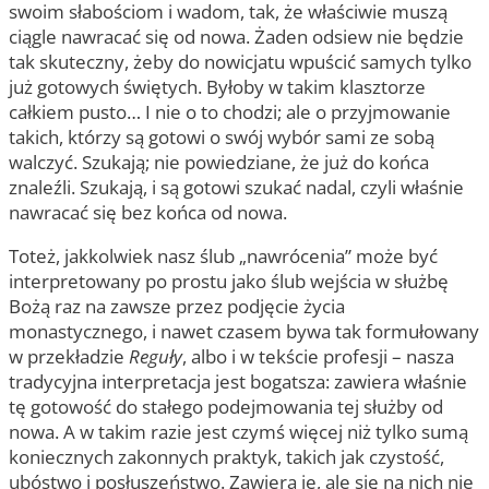
swoim słabościom i wadom, tak, że właściwie muszą
ciągle nawracać się od nowa. Żaden odsiew nie będzie
tak skuteczny, żeby do nowicjatu wpuścić samych tylko
już gotowych świętych. Byłoby w takim klasztorze
całkiem pusto… I nie o to chodzi; ale o przyjmowanie
takich, którzy są gotowi o swój wybór sami ze sobą
walczyć. Szukają; nie powiedziane, że już do końca
znaleźli. Szukają, i są gotowi szukać nadal, czyli właśnie
nawracać się bez końca od nowa.
Toteż, jakkolwiek nasz ślub „nawrócenia” może być
interpretowany po prostu jako ślub wejścia w służbę
Bożą raz na zawsze przez podjęcie życia
monastycznego, i nawet czasem bywa tak formułowany
w przekładzie
Reguły
, albo i w tekście profesji – nasza
tradycyjna interpretacja jest bogatsza: zawiera właśnie
tę gotowość do stałego podejmowania tej służby od
nowa. A w takim razie jest czymś więcej niż tylko sumą
koniecznych zakonnych praktyk, takich jak czystość,
ubóstwo i posłuszeństwo. Zawiera je, ale się na nich nie