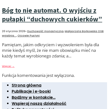
Bóg to nie automat. O wyjściu z
pułapki “duchowych cukierków”
20 stycznia 2026
•
Duchowość monastyczna
,
Małgorzata Borkowska OSB
wyjaśnia...
,
Ojcowie Pustyni
Pamiętam, jakim odkryciem i wyzwoleniem była dla
mnie kiedyś myśl, że nie mam obowiązku mieć na
każdy temat wyrobionego zdania; a
...
Więcej
→
Funkcja komentowania jest wyłączona.
Strona główna
Publikacje i e-booki
Bądźmy w kontakcie…
Wspieraj naszą działalność