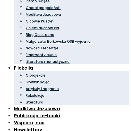
Pismo Święte
Chorał gregoriański
Modlitwa Jezusowa
Ojcowie Pustyni
Osiem duchów zła
Blog Ojca Leona
Małgorzata Borkowska OSB wyjaśnia…
Nowości i recenzje
Fragmenty audio
Literatura monastyczna
Filokalia
O projekcie
Słownik pojęć
Artykuły i nagrania
Rekolekcje
Literatura
Modlitwa Jezusowa
Publikacje i e-booki
Wspieraj nas
Newslettery