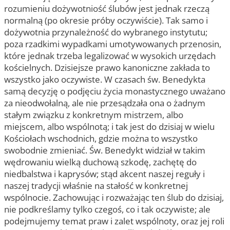
rozumieniu dożywotniość ślubów jest jednak rzeczą
normalną (po okresie próby oczywiście). Tak samo i
dożywotnia przynależność do wybranego instytutu;
poza rzadkimi wypadkami umotywowanych przenosin,
które jednak trzeba legalizować w wysokich urzędach
kościelnych. Dzisiejsze prawo kanoniczne zakłada to
wszystko jako oczywiste. W czasach św. Benedykta
samą decyzję o podjęciu życia monastycznego uważano
za nieodwołalną, ale nie przesądzała ona o żadnym
stałym związku z konkretnym mistrzem, albo
miejscem, albo wspólnotą; i tak jest do dzisiaj w wielu
Kościołach wschodnich, gdzie można to wszystko
swobodnie zmieniać. Św. Benedykt widział w takim
wędrowaniu wielką duchową szkodę, zachętę do
niedbalstwa i kaprysów; stąd akcent naszej reguły i
naszej tradycji właśnie na stałość w konkretnej
wspólnocie. Zachowując i rozważając ten ślub do dzisiaj,
nie podkreślamy tylko czegoś, co i tak oczywiste; ale
podejmujemy temat praw i zalet wspólnoty, oraz jej roli