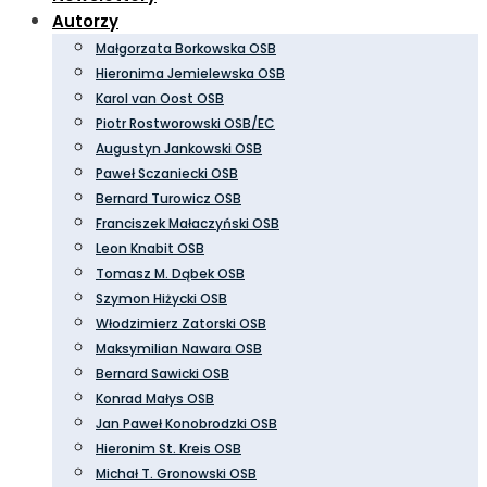
Autorzy
Małgorzata Borkowska OSB
Hieronima Jemielewska OSB
Karol van Oost OSB
Piotr Rostworowski OSB/EC
Augustyn Jankowski OSB
Paweł Sczaniecki OSB
Bernard Turowicz OSB
Franciszek Małaczyński OSB
Leon Knabit OSB
Tomasz M. Dąbek OSB
Szymon Hiżycki OSB
Włodzimierz Zatorski OSB
Maksymilian Nawara OSB
Bernard Sawicki OSB
Konrad Małys OSB
Jan Paweł Konobrodzki OSB
Hieronim St. Kreis OSB
Michał T. Gronowski OSB