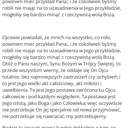
powinien mieć przykład Pana;. i że cokolwiek byśmy
robili nie mając na to uzasadnienia w Jego przykładzie,
mogłoby się bardzo minąć z rzeczywistą wolą Bożą.
Ojcowie powiadali, że mnich na wszystko, co robi,
powinien mieć przykład Pana;. i że cokolwiek byśmy
robili nie mając na to uzasadnienia w Jego przykładzie,
mogłoby się bardzo minąć z rzeczywistą wolą Bożą.
Otóż o Panu naszym, Synu Bożym w Trójcy Świętej, to
przede wszystkim wiemy, że oddaje się On Ojcu
totalnie, bez najmniejszych zastrzeżeń czy uchybień; i
to jest Jego wielki akt całościowy, akt miłości i
uwielbienia. To jest Jego postawa zwrócona ku Ojcu,
całkowicie i pod każdym względem. Ta postawa jest
Jego istotą, jako Boga i jako Człowieka; więc oczywiście
nie potrzebuje On jej specjalnie od nowa przyjmować,
nie potrzebuje się nawracać; my potrzebujemy.
Będzie tu jeszcze mowa bardzo dokładnie o tym, co