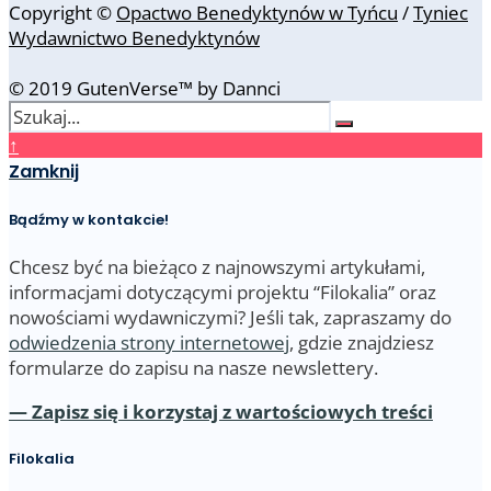
Copyright ©
Opactwo Benedyktynów w Tyńcu
/
Tyniec
Wydawnictwo Benedyktynów
© 2019 GutenVerse™ by Dannci
↑
Zamknij
Bądźmy w kontakcie!
Chcesz być na bieżąco z najnowszymi artykułami,
informacjami dotyczącymi projektu “Filokalia” oraz
nowościami wydawniczymi? Jeśli tak, zapraszamy do
odwiedzenia strony internetowej
, gdzie znajdziesz
formularze do zapisu na nasze newslettery.
— Zapisz się i korzystaj z wartościowych treści
Filokalia