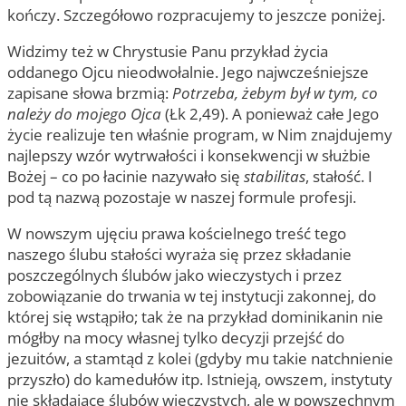
kończy. Szczegółowo rozpracujemy to jeszcze poniżej.
Widzimy też w Chrystusie Panu przykład życia
oddanego Ojcu nieodwołalnie. Jego najwcześniejsze
zapisane słowa brzmią:
Potrzeba, żebym był w tym, co
należy do mojego Ojca
(Łk 2,49). A ponieważ całe Jego
życie realizuje ten właśnie program, w Nim znajdujemy
najlepszy wzór wytrwałości i konsekwencji w służbie
Bożej – co po łacinie nazywało się
stabilitas
, stałość. I
pod tą nazwą pozostaje w naszej formule profesji.
W nowszym ujęciu prawa kościelnego treść tego
naszego ślubu stałości wyraża się przez składanie
poszczególnych ślubów jako wieczystych i przez
zobowiązanie do trwania w tej instytucji zakonnej, do
której się wstąpiło; tak że na przykład dominikanin nie
mógłby na mocy własnej tylko decyzji przejść do
jezuitów, a stamtąd z kolei (gdyby mu takie natchnienie
przyszło) do kamedułów itp. Istnieją, owszem, instytuty
nie składające ślubów wieczystych, ale w powszechnym