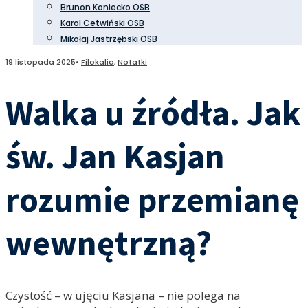
Brunon Koniecko OSB
Karol Cetwiński OSB
Mikołaj Jastrzębski OSB
19 listopada 2025
•
Filokalia
,
Notatki
Walka u źródła. Jak
św. Jan Kasjan
rozumie przemianę
wewnętrzną?
Czystość – w ujęciu Kasjana – nie polega na