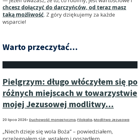
— jeżeli uważasz, że to, co robimy, jest wartościowe i
chcesz dołączyć do darczyńców, od teraz masz
taką możliwość
. Z góry dziękujemy za każde
wsparcie!
Warto przeczytać...
Pielgrzym: długo włóczyłem się po
różnych miejscach w towarzystwie
mojej Jezusowej modlitwy…
20 lipca 2026
•
Duchowość monastyczna
,
Filokalia
,
Modlitwa Jezusowa
„Niech dzieje się wola Boża” – powiedziałem,
przeżegnałem się, wstałem i poszedłem.
...