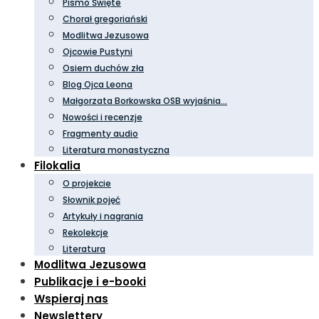
Pismo Święte
Chorał gregoriański
Modlitwa Jezusowa
Ojcowie Pustyni
Osiem duchów zła
Blog Ojca Leona
Małgorzata Borkowska OSB wyjaśnia…
Nowości i recenzje
Fragmenty audio
Literatura monastyczna
Filokalia
O projekcie
Słownik pojęć
Artykuły i nagrania
Rekolekcje
Literatura
Modlitwa Jezusowa
Publikacje i e-booki
Wspieraj nas
Newslettery