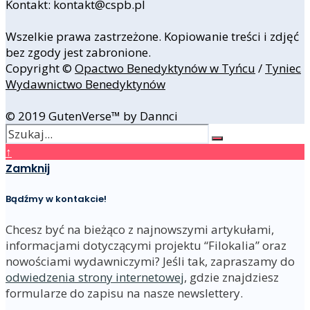
Kontakt: kontakt@cspb.pl
Wszelkie prawa zastrzeżone. Kopiowanie treści i zdjęć
bez zgody jest zabronione.
Copyright ©
Opactwo Benedyktynów w Tyńcu
/
Tyniec
Wydawnictwo Benedyktynów
© 2019 GutenVerse™ by Dannci
↑
Zamknij
Bądźmy w kontakcie!
Chcesz być na bieżąco z najnowszymi artykułami,
informacjami dotyczącymi projektu “Filokalia” oraz
nowościami wydawniczymi? Jeśli tak, zapraszamy do
odwiedzenia strony internetowej
, gdzie znajdziesz
formularze do zapisu na nasze newslettery.