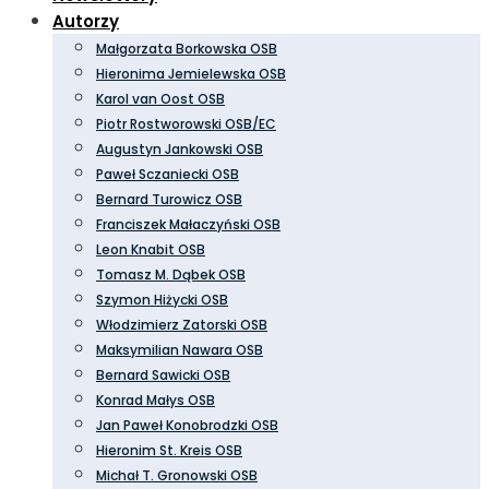
Autorzy
Małgorzata Borkowska OSB
Hieronima Jemielewska OSB
Karol van Oost OSB
Piotr Rostworowski OSB/EC
Augustyn Jankowski OSB
Paweł Sczaniecki OSB
Bernard Turowicz OSB
Franciszek Małaczyński OSB
Leon Knabit OSB
Tomasz M. Dąbek OSB
Szymon Hiżycki OSB
Włodzimierz Zatorski OSB
Maksymilian Nawara OSB
Bernard Sawicki OSB
Konrad Małys OSB
Jan Paweł Konobrodzki OSB
Hieronim St. Kreis OSB
Michał T. Gronowski OSB