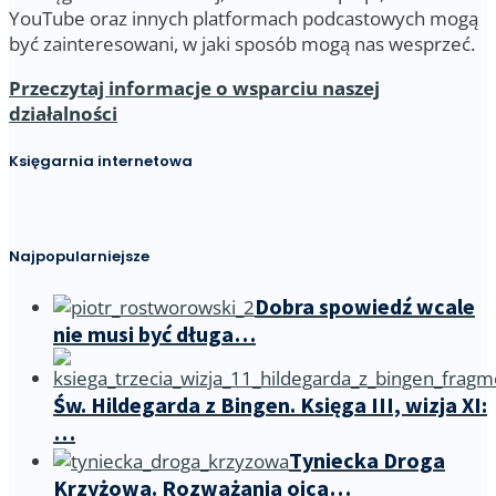
YouTube oraz innych platformach podcastowych mogą
być zainteresowani, w jaki sposób mogą nas wesprzeć.
Przeczytaj informacje o wsparciu naszej
działalności
Księgarnia internetowa
Najpopularniejsze
Dobra spowiedź wcale
nie musi być długa…
Św. Hildegarda z Bingen. Księga III, wizja XI:
…
Tyniecka Droga
Krzyżowa. Rozważania ojca…