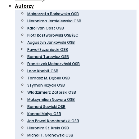
Autorzy
Małgorzata Borkowska OSB
Hieronima Jemielewska OSB
Karol van Oost OSB
Piotr Rostworowski OSB/EC
Augustyn Jankowski OSB
Paweł Sczaniecki OSB
Bernard Turowicz OSB
Franciszek Małaczyński OSB
Leon Knabit OSB
Tomasz M. Dąbek OSB
Szymon Hiżycki OSB
Włodzimierz Zatorski OSB
Maksymilian Nawara OSB
Bernard Sawicki OSB
Konrad Małys OSB
Jan Paweł Konobrodzki OSB
Hieronim St. Kreis OSB
Michał T. Gronowski OSB