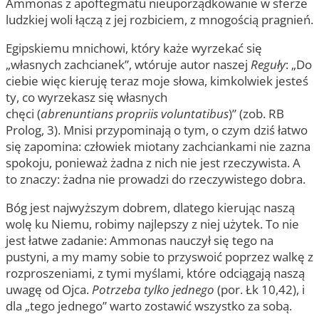
Ammonas z apoftegmatu nieuporządkowanie w sferze
ludzkiej woli łączą z jej rozbiciem, z mnogością pragnień.
Egipskiemu mnichowi, który każe wyrzekać się
„własnych zachcianek”, wtóruje autor naszej
Reguły
: „Do
ciebie więc kieruję teraz moje słowa, kimkolwiek jesteś
ty, co wyrzekasz się własnych
chęci (
abrenuntians
propriis voluntatibus
)” (zob. RB
Prolog, 3). Mnisi przypominają o tym, o czym dziś łatwo
się zapomina: człowiek miotany zachciankami nie zazna
spokoju, ponieważ żadna z nich nie jest rzeczywista. A
to znaczy: żadna nie prowadzi do rzeczywistego dobra.
Bóg jest najwyższym dobrem, dlatego kierując naszą
wolę ku Niemu, robimy najlepszy z niej użytek. To nie
jest łatwe zadanie: Ammonas nauczył się tego na
pustyni, a my mamy sobie to przyswoić poprzez walkę z
rozproszeniami, z tymi myślami, które odciągają naszą
uwagę od Ojca.
Potrzeba tylko jednego
(por. Łk 10,42), i
dla „tego jednego” warto zostawić wszystko za sobą.