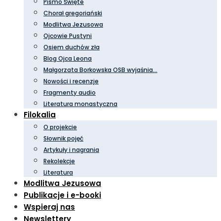
Pismo Święte
Chorał gregoriański
Modlitwa Jezusowa
Ojcowie Pustyni
Osiem duchów zła
Blog Ojca Leona
Małgorzata Borkowska OSB wyjaśnia…
Nowości i recenzje
Fragmenty audio
Literatura monastyczna
Filokalia
O projekcie
Słownik pojęć
Artykuły i nagrania
Rekolekcje
Literatura
Modlitwa Jezusowa
Publikacje i e-booki
Wspieraj nas
Newslettery