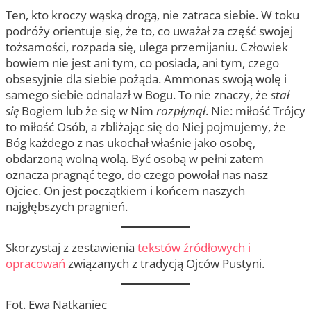
Ten, kto kroczy wąską drogą, nie zatraca siebie. W toku
podróży orientuje się, że to, co uważał za część swojej
tożsamości, rozpada się, ulega przemijaniu. Człowiek
bowiem nie jest ani tym, co posiada, ani tym, czego
obsesyjnie dla siebie pożąda. Ammonas swoją wolę i
samego siebie odnalazł w Bogu. To nie znaczy, że
stał
się
Bogiem lub że się w Nim
rozpłynął
. Nie: miłość Trójcy
to miłość Osób, a zbliżając się do Niej pojmujemy, że
Bóg każdego z nas ukochał właśnie jako osobę,
obdarzoną wolną wolą. Być osobą w pełni zatem
oznacza pragnąć tego, do czego powołał nas nasz
Ojciec. On jest początkiem i końcem naszych
najgłębszych pragnień.
Skorzystaj z zestawienia
tekstów źródłowych i
opracowań
związanych z tradycją Ojców Pustyni.
Fot. Ewa Natkaniec