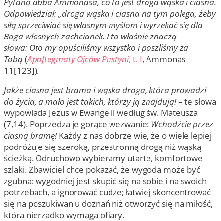
Pytano abba Ammonasa, co to jest droga wąska i ciasna.
Odpowiedział: „droga wąska i ciasna na tym polega, żeby
siłą sprzeciwiać się własnym myślom i wyrzekać się dla
Boga własnych zachcianek. I to właśnie znaczą
słowa: Oto my opuściliśmy wszystko i poszliśmy za
Tobą
(
Apoftegmaty Ojców Pustyni
, t. I
, Ammonas
11[123]).
Jakże ciasna jest brama i wąska droga, która prowadzi
do życia, a mało jest takich, którzy ją znajdują!
– te słowa
wypowiada Jezus w Ewangelii według św. Mateusza
(7,14). Poprzedza je gorące wezwanie:
Wchodźcie przez
ciasną bramę!
Każdy z nas dobrze wie, że o wiele lepiej
podróżuje się szeroką, przestronną drogą niż wąską
ścieżką. Odruchowo wybieramy utarte, komfortowe
szlaki. Zbawiciel chce pokazać, że wygoda może być
zgubna: wygodniej jest skupić się na sobie i na swoich
potrzebach, a ignorować cudze; łatwiej skoncentrować
się na poszukiwaniu doznań niż otworzyć się na miłość,
która nierzadko wymaga ofiary.