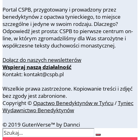
Portal CSPB, przygotowany i prowadzony przez
benedyktynów z opactwa tynieckiego, to miejsce
szczególne i jedyne w swoim rodzaju. Dlaczego?
Odpowiedź jest prosta: CSPB to pierwsze centrum on-
line, w którym zgromadziliśmy dla Was starożytne i
współczesne teksty duchowości monastycznej.
Dołącz do naszych newsletterów
Wspieraj naszą działalność
Kontakt: kontakt@cspb.pl
Wszelkie prawa zastrzeżone. Kopiowanie treści i zdjęć
bez zgody jest zabronione.
Copyright ©
Opactwo Benedyktynów w Tyńcu
/
Tyniec
Wydawnictwo Benedyktynów
© 2019 GutenVerse™ by Dannci