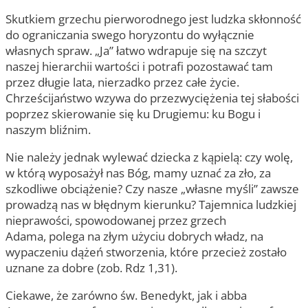
Skutkiem grzechu pierworodnego jest ludzka skłonność
do ograniczania swego horyzontu do wyłącznie
własnych spraw. „Ja” łatwo wdrapuje się na szczyt
naszej hierarchii wartości i potrafi pozostawać tam
przez długie lata, nierzadko przez całe życie.
Chrześcijaństwo wzywa do przezwyciężenia tej słabości
poprzez skierowanie się ku Drugiemu: ku Bogu i
naszym bliźnim.
Nie należy jednak wylewać dziecka z kąpielą: czy wolę,
w którą wyposażył nas Bóg, mamy uznać za zło, za
szkodliwe obciążenie? Czy nasze „własne myśli” zawsze
prowadzą nas w błędnym kierunku? Tajemnica ludzkiej
nieprawości, spowodowanej przez grzech
Adama, polega na złym użyciu dobrych władz, na
wypaczeniu dążeń stworzenia, które przecież zostało
uznane za dobre (zob. Rdz 1,31).
Ciekawe, że zarówno św. Benedykt, jak i abba