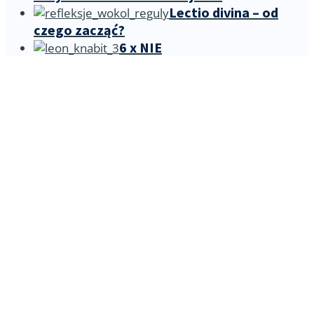
Lectio divina – od
czego zacząć?
6 x NIE