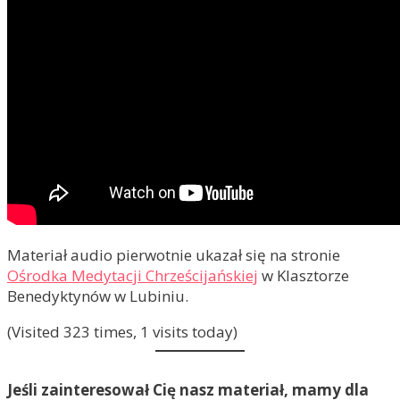
Materiał audio pierwotnie ukazał się na stronie
Ośrodka Medytacji Chrześcijańskiej
w Klasztorze
Benedyktynów w Lubiniu.
(Visited 323 times, 1 visits today)
Jeśli zainteresował Cię nasz materiał, mamy dla