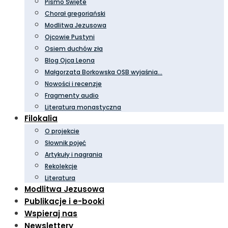
Pismo Święte
Chorał gregoriański
Modlitwa Jezusowa
Ojcowie Pustyni
Osiem duchów zła
Blog Ojca Leona
Małgorzata Borkowska OSB wyjaśnia…
Nowości i recenzje
Fragmenty audio
Literatura monastyczna
Filokalia
O projekcie
Słownik pojęć
Artykuły i nagrania
Rekolekcje
Literatura
Modlitwa Jezusowa
Publikacje i e-booki
Wspieraj nas
Newslettery