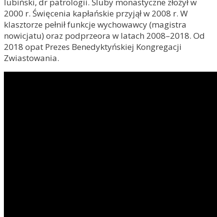
lubiński, dr patrologii. Śluby monastyczne złożył w
2000 r. Święcenia kapłańskie przyjął w 2008 r. W
klasztorze pełnił funkcje wychowawcy (magistra
nowicjatu) oraz podprzeora w latach 2008–2018. Od
2018 opat Prezes Benedyktyńskiej Kongregacji
Zwiastowania.