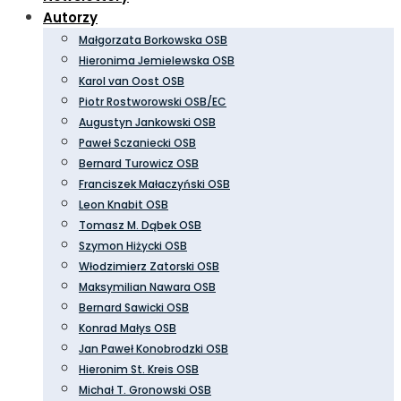
Autorzy
Małgorzata Borkowska OSB
Hieronima Jemielewska OSB
Karol van Oost OSB
Piotr Rostworowski OSB/EC
Augustyn Jankowski OSB
Paweł Sczaniecki OSB
Bernard Turowicz OSB
Franciszek Małaczyński OSB
Leon Knabit OSB
Tomasz M. Dąbek OSB
Szymon Hiżycki OSB
Włodzimierz Zatorski OSB
Maksymilian Nawara OSB
Bernard Sawicki OSB
Konrad Małys OSB
Jan Paweł Konobrodzki OSB
Hieronim St. Kreis OSB
Michał T. Gronowski OSB