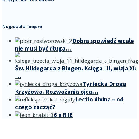
Najpopularniejsze
Dobra spowiedź wcale
nie musi być długa…
Św. Hildegarda z Bingen. Księga III, wizja XI:
…
Tyniecka Droga
Krzyżowa. Rozważania ojca…
Lectio divina – od
czego zacząć?
6 x NIE