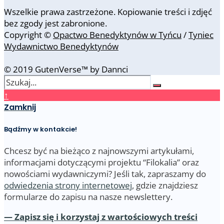
Wszelkie prawa zastrzeżone. Kopiowanie treści i zdjęć
bez zgody jest zabronione.
Copyright ©
Opactwo Benedyktynów w Tyńcu
/
Tyniec
Wydawnictwo Benedyktynów
© 2019 GutenVerse™ by Dannci
↑
Zamknij
Bądźmy w kontakcie!
Chcesz być na bieżąco z najnowszymi artykułami,
informacjami dotyczącymi projektu “Filokalia” oraz
nowościami wydawniczymi? Jeśli tak, zapraszamy do
odwiedzenia strony internetowej
, gdzie znajdziesz
formularze do zapisu na nasze newslettery.
— Zapisz się i korzystaj z wartościowych treści