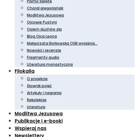
Pismo Święte
Chorał gregoriański
Modlitwa Jezusowa
Ojcowie Pustyni
Osiem duchów zła
Blog Ojca Leona
Małgorzata Borkowska OSB wyjaśnia…
Nowości i recenzje
Fragmenty audio
Literatura monastyczna
Filokalia
O projekcie
Słownik pojęć
Artykuły i nagrania
Rekolekcje
Literatura
Modlitwa Jezusowa
Publikacje i e-booki
Wspieraj nas
Newslettery