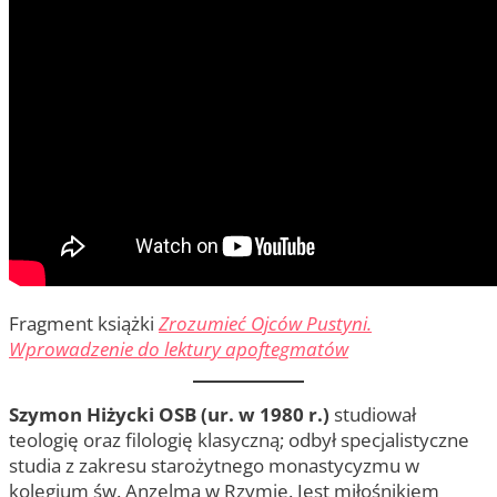
Fragment książki
Zrozumieć Ojców Pustyni.
Wprowadzenie do lektury apoftegmatów
Szymon Hiżycki OSB (ur. w 1980 r.)
studiował
teologię oraz filologię klasyczną; odbył specjalistyczne
studia z zakresu starożytnego monastycyzmu w
kolegium św. Anzelma w Rzymie. Jest miłośnikiem