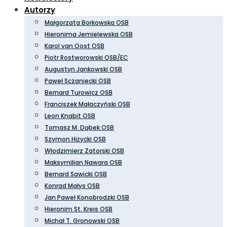
Autorzy
Małgorzata Borkowska OSB
Hieronima Jemielewska OSB
Karol van Oost OSB
Piotr Rostworowski OSB/EC
Augustyn Jankowski OSB
Paweł Sczaniecki OSB
Bernard Turowicz OSB
Franciszek Małaczyński OSB
Leon Knabit OSB
Tomasz M. Dąbek OSB
Szymon Hiżycki OSB
Włodzimierz Zatorski OSB
Maksymilian Nawara OSB
Bernard Sawicki OSB
Konrad Małys OSB
Jan Paweł Konobrodzki OSB
Hieronim St. Kreis OSB
Michał T. Gronowski OSB