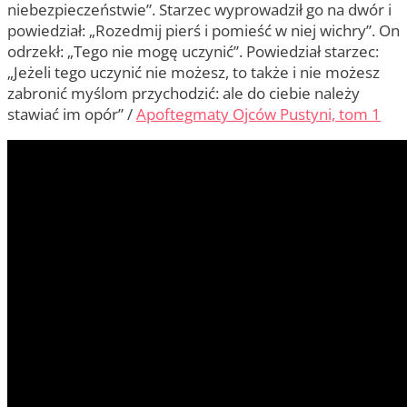
niebezpieczeństwie”. Starzec wyprowadził go na dwór i
powiedział: „Rozedmij pierś i pomieść w niej wichry”. On
odrzekł: „Tego nie mogę uczynić”. Powiedział starzec:
„Jeżeli tego uczynić nie możesz, to także i nie możesz
zabronić myślom przychodzić: ale do ciebie należy
stawiać im opór” /
Apoftegmaty Ojców Pustyni, tom 1