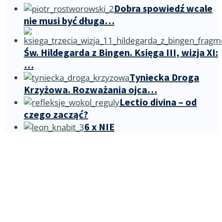
Dobra spowiedź wcale
nie musi być długa…
Św. Hildegarda z Bingen. Księga III, wizja XI:
…
Tyniecka Droga
Krzyżowa. Rozważania ojca…
Lectio divina – od
czego zacząć?
6 x NIE