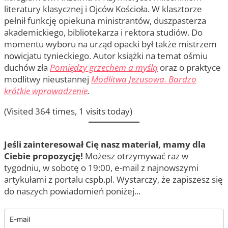
literatury klasycznej i Ojców Kościoła. W klasztorze
pełnił funkcję opiekuna ministrantów, duszpasterza
akademickiego, bibliotekarza i rektora studiów. Do
momentu wyboru na urząd opacki był także mistrzem
nowicjatu tynieckiego. Autor książki na temat ośmiu
duchów zła
Pomiędzy grzechem a myślą
oraz o praktyce
modlitwy nieustannej
Modlitwa Jezusowa. Bardzo
krótkie wprowadzenie
.
(Visited 364 times, 1 visits today)
Jeśli zainteresował Cię nasz materiał, mamy dla
Ciebie propozycję!
Możesz otrzymywać raz w
tygodniu, w sobotę o 19:00, e-mail z najnowszymi
artykułami z portalu cspb.pl. Wystarczy, że zapiszesz się
do naszych powiadomień poniżej...