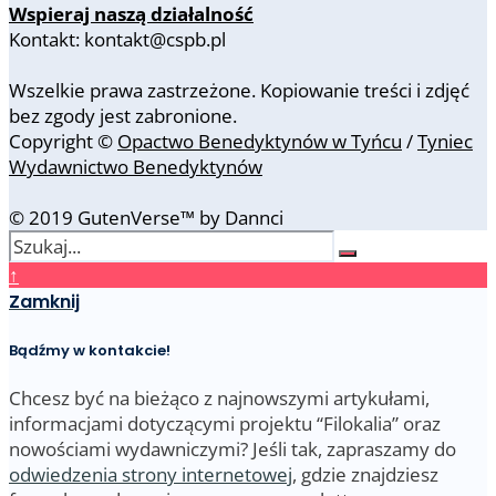
Wspieraj naszą działalność
Kontakt: kontakt@cspb.pl
Wszelkie prawa zastrzeżone. Kopiowanie treści i zdjęć
bez zgody jest zabronione.
Copyright ©
Opactwo Benedyktynów w Tyńcu
/
Tyniec
Wydawnictwo Benedyktynów
© 2019 GutenVerse™ by Dannci
↑
Zamknij
Bądźmy w kontakcie!
Chcesz być na bieżąco z najnowszymi artykułami,
informacjami dotyczącymi projektu “Filokalia” oraz
nowościami wydawniczymi? Jeśli tak, zapraszamy do
odwiedzenia strony internetowej
, gdzie znajdziesz