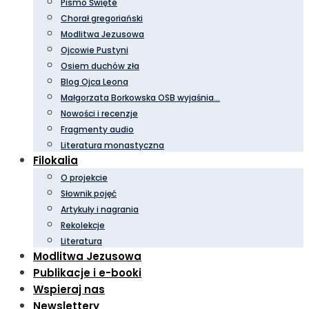
Pismo Święte
Chorał gregoriański
Modlitwa Jezusowa
Ojcowie Pustyni
Osiem duchów zła
Blog Ojca Leona
Małgorzata Borkowska OSB wyjaśnia…
Nowości i recenzje
Fragmenty audio
Literatura monastyczna
Filokalia
O projekcie
Słownik pojęć
Artykuły i nagrania
Rekolekcje
Literatura
Modlitwa Jezusowa
Publikacje i e-booki
Wspieraj nas
Newslettery