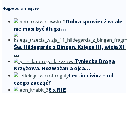
Najpopularniejsze
Dobra spowiedź wcale
nie musi być długa…
Św. Hildegarda z Bingen. Księga III, wizja XI:
…
Tyniecka Droga
Krzyżowa. Rozważania ojca…
Lectio divina – od
czego zacząć?
6 x NIE