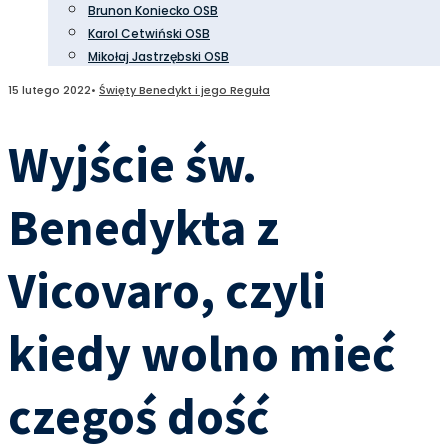
Brunon Koniecko OSB
Karol Cetwiński OSB
Mikołaj Jastrzębski OSB
15 lutego 2022
•
Święty Benedykt i jego Reguła
Wyjście św.
Benedykta z
Vicovaro, czyli
kiedy wolno mieć
czegoś dość