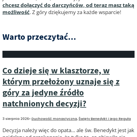
chcesz dołączyć do darczyńców, od teraz masz taką
możliwość
. Z góry dziękujemy za każde wsparcie!
Warto przeczytać...
Co dzieje się w klasztorze, w
którym przełożony uznaje się z
góry za jedyne źródło
natchnionych decyzji?
3 sierpnia 2026
•
Duchowość monastyczna
,
Święty Benedykt i jego Reguła
Decyzja należy więc do opata… ale św. Benedykt jest jak