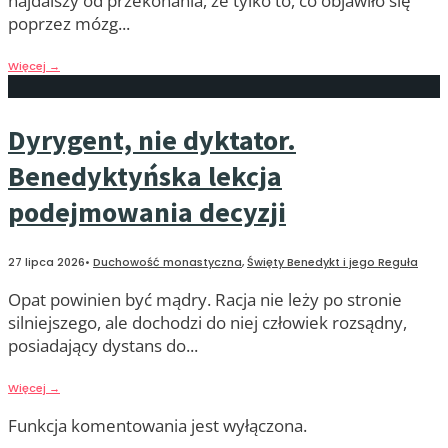
najdalszy od przekonania, że tylko to, co objawiło się
poprzez mózg
...
Więcej
→
Dyrygent, nie dyktator.
Benedyktyńska lekcja
podejmowania decyzji
27 lipca 2026
•
Duchowość monastyczna
,
Święty Benedykt i jego Reguła
Opat powinien być mądry. Racja nie leży po stronie
silniejszego, ale dochodzi do niej człowiek rozsądny,
posiadający dystans do
...
Więcej
→
Funkcja komentowania jest wyłączona.