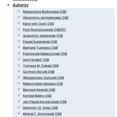
Autorzy
Małgorzata Borkowska OSB
Hieronima Jemielewska OSB
Karol van Oost OSB
Piotr Rostworowski OSB/EC
Augustyn Jankowski OSB
Paweł Sczaniecki OSB
Bernard Turowicz OSB
Franciszek Małaczyński OSB
Leon Knabit OSB
Tomasz M. Dąbek OSB
Szymon Hiżycki OSB
Włodzimierz Zatorski OSB
Maksymilian Nawara OSB
Bernard Sawicki OSB
Konrad Małys OSB
Jan Paweł Konobrodzki OSB
Hieronim St. Kreis OSB
Michał T. Gronowski OSB