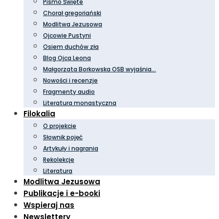
Pismo Święte
Chorał gregoriański
Modlitwa Jezusowa
Ojcowie Pustyni
Osiem duchów zła
Blog Ojca Leona
Małgorzata Borkowska OSB wyjaśnia…
Nowości i recenzje
Fragmenty audio
Literatura monastyczna
Filokalia
O projekcie
Słownik pojęć
Artykuły i nagrania
Rekolekcje
Literatura
Modlitwa Jezusowa
Publikacje i e-booki
Wspieraj nas
Newslettery