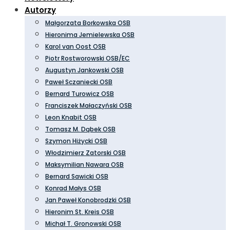
Autorzy
Małgorzata Borkowska OSB
Hieronima Jemielewska OSB
Karol van Oost OSB
Piotr Rostworowski OSB/EC
Augustyn Jankowski OSB
Paweł Sczaniecki OSB
Bernard Turowicz OSB
Franciszek Małaczyński OSB
Leon Knabit OSB
Tomasz M. Dąbek OSB
Szymon Hiżycki OSB
Włodzimierz Zatorski OSB
Maksymilian Nawara OSB
Bernard Sawicki OSB
Konrad Małys OSB
Jan Paweł Konobrodzki OSB
Hieronim St. Kreis OSB
Michał T. Gronowski OSB