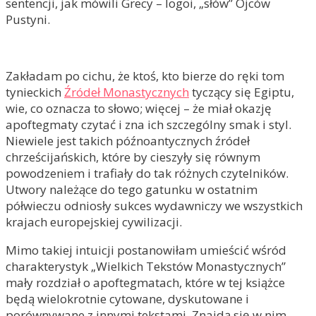
sentencji, jak mówili Grecy – logoi, „słów” Ojców
Pustyni.
Zakładam po cichu, że ktoś, kto bierze do ręki tom
tynieckich
Źródeł Monastycznych
tyczący się Egiptu,
wie, co oznacza to słowo; więcej – że miał okazję
apoftegmaty czytać i zna ich szczególny smak i styl.
Niewiele jest takich późnoantycznych źródeł
chrześcijańskich, które by cieszyły się równym
powodzeniem i trafiały do tak różnych czytelników.
Utwory należące do tego gatunku w ostatnim
półwieczu odniosły sukces wydawniczy we wszystkich
krajach europejskiej cywilizacji.
Mimo takiej intuicji postanowiłam umieścić wśród
charakterystyk „Wielkich Tekstów Monastycznych”
mały rozdział o apoftegmatach, które w tej książce
będą wielokrotnie cytowane, dyskutowane i
porównywane z innymi tekstami. Znajdą się w nim