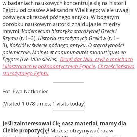
w badaniach naukowych koncentruje się na historii
Egiptu od czasów Aleksandra Wielkiego; wiele uwagi
poświęca okresowi późnego antyku. W bogatym
dorobku naukowym autorki znajdują się między
innymi:
Vademecum historyka starożytnej Grecji i
Rzymu
(t. 1–3),
Historia starożytnych Greków
(t. 1–
3),
Kościół w świecie późnego antyku
,
O starożytności
polemicznie
,
Moines et communautés monastiques en
Égypte: (IVe–VIIIe siècles)
,
Drugi dar Nilu, czyli o mnichach
i klasztorach w późnoantycznym Egipcie
,
Chrześcijaństwo
starożytnego Egiptu
.
Fot. Ewa Natkaniec
(Visited 1 078 times, 1 visits today)
Jeśli zainteresował Cię nasz materiał, mamy dla
Ciebie propozycję!
Możesz otrzymywać raz w