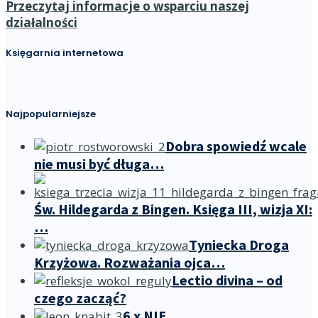
Przeczytaj informacje o wsparciu naszej
działalności
Księgarnia internetowa
Najpopularniejsze
Dobra spowiedź wcale
nie musi być długa…
Św. Hildegarda z Bingen. Księga III, wizja XI:
…
Tyniecka Droga
Krzyżowa. Rozważania ojca…
Lectio divina – od
czego zacząć?
6 x NIE