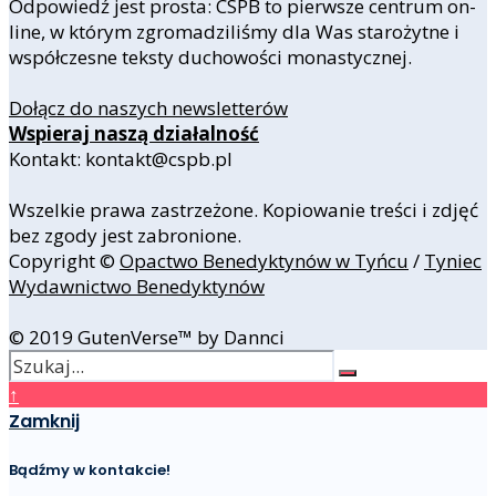
Odpowiedź jest prosta: CSPB to pierwsze centrum on-
line, w którym zgromadziliśmy dla Was starożytne i
współczesne teksty duchowości monastycznej.
Dołącz do naszych newsletterów
Wspieraj naszą działalność
Kontakt: kontakt@cspb.pl
Wszelkie prawa zastrzeżone. Kopiowanie treści i zdjęć
bez zgody jest zabronione.
Copyright ©
Opactwo Benedyktynów w Tyńcu
/
Tyniec
Wydawnictwo Benedyktynów
© 2019 GutenVerse™ by Dannci
↑
Zamknij
Bądźmy w kontakcie!