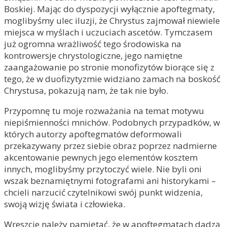
Boskiej. Mając do dyspozycji wyłącznie apoftegmaty,
moglibyśmy ulec iluzji, że Chrystus zajmował niewiele
miejsca w myślach i uczuciach ascetów. Tymczasem
już ogromna wrażliwość tego środowiska na
kontrowersje chrystologiczne, jego namiętne
zaangażowanie po stronie monofizytów biorące się z
tego, że w duofizytyzmie widziano zamach na boskość
Chrystusa, pokazują nam, że tak nie było.
Przypomnę tu moje rozważania na temat motywu
niepiśmienności mnichów. Podobnych przypadków, w
których autorzy apoftegmatów deformowali
przekazywany przez siebie obraz poprzez nadmierne
akcentowanie pewnych jego elementów kosztem
innych, moglibyśmy przytoczyć wiele. Nie byli oni
wszak beznamiętnymi fotografami ani historykami –
chcieli narzucić czytelnikowi swój punkt widzenia,
swoją wizję świata i czło­wieka.
Wreszcie należy pamiętać, że w apoftegmatach dadzą