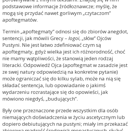
podstawowe informacje źródłoznawcze; myślę, że
mogą się przydać nawet gorliwym „czytaczom”
apoftegmatów.
Termin „apoftegmaty” odnosi się do zbiorów anegdot,
sentencji, jak mówili Grecy –
logoi
, „słów” Ojców
Pustyni. Nie jest łatwo zdefiniować czym są
apoftegmaty, gdyż wielka jest ich różnorodność, choć
nie mamy wątpliwości, że stanowią jeden rodzaj
literacki. Odpowiedź Ojca (apoftegmat w zasadzie jest
ze swej natury odpowiedzią na konkretne pytanie)
może ograniczać się do kilku sylab, może na nią się
składać sentencja, lub opowiadanie o jakimś
wydarzeniu rozrastające się do opowieści, jak
mówiono niegdyś, „budujących”.
Były one przeznaczone przede wszystkim dla osób
niemających doświadczenia w życiu ascetycznym lub
dopiero debiutujących na pustyni; miały im przekazać
zbiorową mądrość środowisk monastycznych, służyć