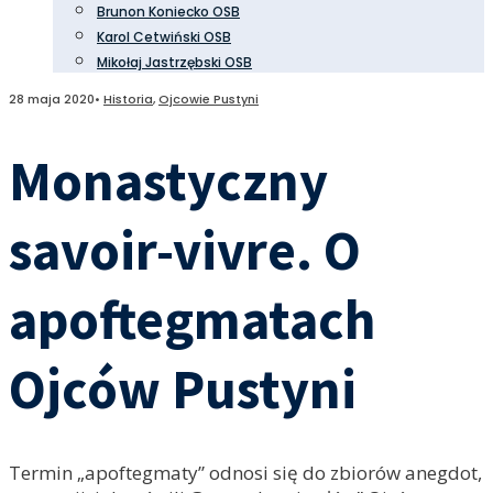
Brunon Koniecko OSB
Karol Cetwiński OSB
Mikołaj Jastrzębski OSB
28 maja 2020
•
Historia
,
Ojcowie Pustyni
Monastyczny
savoir-vivre. O
apoftegmatach
Ojców Pustyni
Termin „apoftegmaty” odnosi się do zbiorów anegdot,