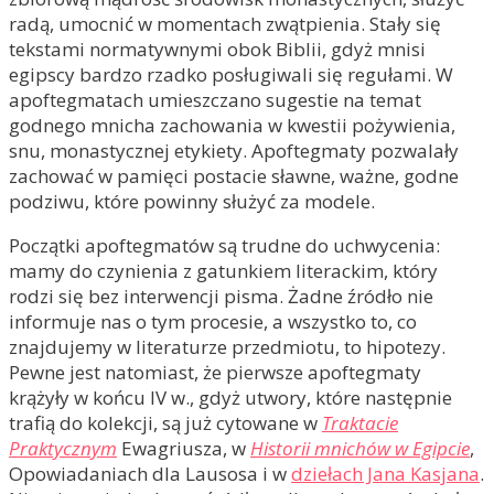
radą, umocnić w momentach zwątpienia. Stały się
tekstami normatywnymi obok Biblii, gdyż mnisi
egipscy bardzo rzadko posługiwali się regułami. W
apoftegmatach umieszczano sugestie na temat
godnego mnicha zachowania w kwestii pożywienia,
snu, monastycznej etykiety. Apoftegmaty pozwalały
zachować w pamięci postacie sławne, ważne, godne
podziwu, które powinny służyć za modele.
Początki apoftegmatów są trudne do uchwycenia:
mamy do czynienia z gatunkiem literackim, który
rodzi się bez interwencji pisma. Żadne źródło nie
informuje nas o tym procesie, a wszystko to, co
znajdujemy w literaturze przedmiotu, to hipotezy.
Pewne jest natomiast, że pierwsze apoftegmaty
krążyły w końcu IV w., gdyż utwory, które następnie
trafią do kolekcji, są już cytowane w
Traktacie
Praktycznym
Ewagriusza, w
Historii mnichów w Egipcie
,
Opowiadaniach dla Lausosa i w
dziełach Jana Kasjana
.