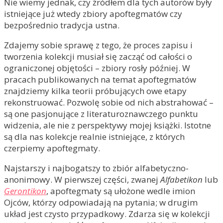
Nie wiemy jednak, czy źródłem dla tych autorów były
istniejące już wtedy zbiory apoftegmatów czy
bezpośrednio tradycja ustna.
Zdajemy sobie sprawę z tego, że proces zapisu i
tworzenia kolekcji musiał się zacząć od całości o
ograniczonej objętości – zbiory rosły później. W
pracach publikowanych na temat apoftegmatów
znajdziemy kilka teorii próbujących owe etapy
rekonstruować. Pozwolę sobie od nich abstrahować –
są one pasjonujące z literaturoznawczego punktu
widzenia, ale nie z perspektywy mojej książki. Istotne
są dla nas kolekcje realnie istniejące, z których
czerpiemy apoftegmaty.
Najstarszy i najbogatszy to zbiór alfabetyczno-
anonimowy. W pierwszej części, zwanej
Alfabetikon
lub
Gerontikon
, apoftegmaty są ułożone wedle imion
Ojców, którzy odpowiadają na pytania; w drugim
układ jest czysto przypadkowy. Zdarza się w kolekcji