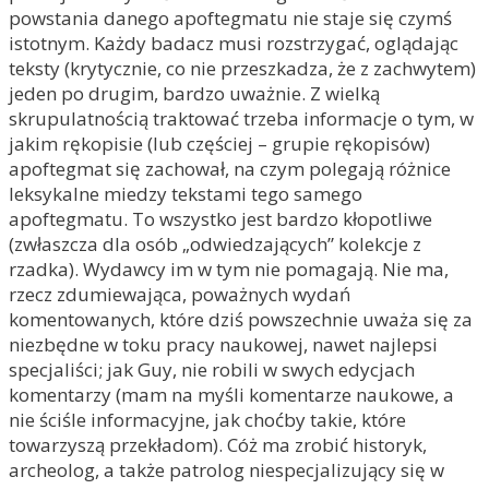
powstania danego apoftegmatu nie staje się czymś
istotnym. Każdy badacz musi rozstrzygać, oglądając
teksty (krytycznie, co nie przeszkadza, że z zachwytem)
jeden po drugim, bardzo uważnie. Z wielką
skrupulatnością traktować trzeba informacje o tym, w
jakim rękopisie (lub częściej – grupie rękopisów)
apoftegmat się zachował, na czym polegają różnice
leksykalne miedzy tekstami tego samego
apoftegmatu. To wszystko jest bardzo kłopotliwe
(zwłaszcza dla osób „odwiedzających” kolekcje z
rzadka). Wydawcy im w tym nie pomagają. Nie ma,
rzecz zdumiewająca, poważnych wydań
komentowanych, które dziś powszechnie uważa się za
niezbędne w toku pracy naukowej, nawet najlepsi
specjaliści; jak Guy, nie robili w swych edycjach
komentarzy (mam na myśli komentarze naukowe, a
nie ściśle informacyjne, jak choćby takie, które
towarzyszą przekładom). Cóż ma zrobić historyk,
archeolog, a także patrolog niespecjalizujący się w