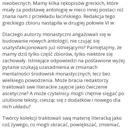
nieobecnych. Mamy kilka rękopisów greckich, które
miały za podstawę antologię w nieco innej postaci niż
znana nam z przekładu łacińskiego. Redakcja tego
greckiego zbioru nastąpiła w drugiej połowie VI w.
Dlaczego autorzy monastyczni angażowali się w
budowanie nowych antologii, nie czując się
usatysfakcjonowani już istniejącymi? Pamiętajmy, że
mamy dziś tylko część zbiorów, tylko niektóre się
zachowały. Istniejące odpowiedzi na postawione wyżej
pytanie szukają uzasadnienia w zmianach
mentalności środowisk monastycznych, lecz bez
wielkiego powodzenia. Może bracia redaktorzy
traktowali swe literackie zajęcie jako ćwiczenie
ascetyczne? A może czytelnicy mogli chętnie sięgać po
ulubione teksty, ciesząc się z dodatków i nowego dla
nich układu?
Twórcy kolekcji traktowali swą materię literacką jako
coś żywego, co mogli skracać, powiększać, zmieniać,