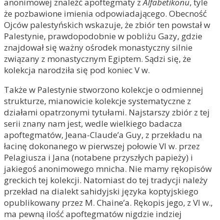
anonimowej znaleźć apoftegmaty z
Alfabetikonu
, tyle
że pozbawione imienia odpowiadającego. Obecność
Ojców palestyńskich wskazuje, że zbiór ten powstał w
Palestynie, prawdopodobnie w pobliżu Gazy, gdzie
znajdował się ważny ośrodek monastyczny silnie
związany z monastycznym Egiptem. Sądzi się, że
kolekcja narodziła się pod koniec V w.
Także w Palestynie stworzono kolekcje o odmiennej
strukturze, mianowicie kolekcje systematyczne z
działami opatrzonymi tytułami. Najstarszy zbiór z tej
serii znany nam jest, wedle wielkiego badacza
apoftegmatów, Jeana-Claude’a Guy, z przekładu na
łacinę dokonanego w pierwszej połowie VI w. przez
Pelagiusza i Jana (notabene przyszłych papieży) i
jakiegoś anonimowego mnicha. Nie mamy rękopisów
greckich tej kolekcji. Natomiast do tej tradycji należy
przekład na dialekt sahidyjski języka koptyjskiego
opublikowany przez M. Chaine’a. Rękopis jego, z VI w.,
ma pewną ilość apoftegmatów nigdzie indziej