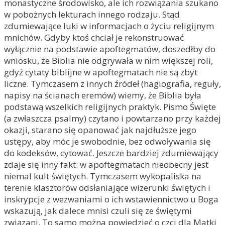
monastyczne środowisko, ale ich rozwiązania szukano
w po­bożnych lekturach innego rodzaju. Stąd
zdumiewające luki w informacjach o życiu religijnym
mnichów. Gdyby ktoś chciał je rekonstruować
wyłącznie na podstawie apoftegmatów, doszedłby do
wniosku, że Biblia nie odgrywała w nim większej roli,
gdyż cytaty biblijne w apoftegmatach nie są zbyt
liczne. Tymczasem z innych źródeł (hagiografia, reguły,
napisy na ścianach eremów) wiemy, że Biblia była
podstawą wszelkich religijnych praktyk. Pismo Święte
(a zwła­szcza psalmy) czytano i powtarzano przy każdej
okazji, starano się opanować jak najdłuższe jego
ustępy, aby móc je swobodnie, bez odwoływania się
do kodeksów, cytować. Jeszcze bardziej zdumiewający
zdaje się inny fakt: w apoftegmatach nieobecny jest
niemal kult świętych. Tymczasem wykopaliska na
terenie klasztorów odsłaniające wizerunki świętych i
inskrypcje z wezwaniami o ich wstawiennictwo u Boga
wskazują, jak dalece mnisi czuli się ze świętymi
związani. To samo można powiedzieć o czci dla Matki