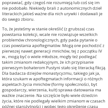
poprawiać, gdy czegoś nie rozumieją lub coś się im
nie podobało. Niekiedy brali z autonomicznych dzieł
literackich jakieś ważne dla nich urywki i dodawali je
do swego zbioru.
To, że jesteśmy w stanie określić (z grubsza) czas
powstania kolekcji, wcale nie rozwiązuje wszelkich
problemów chronologicznych, gdy pada pytanie o
czas powstania apoftegmatów. Mogą one pochodzić z
pierwszej nawet generacji mnichów, tej z początku IV
w., mogą być o wiele młodsze, mogły też podlegać
takim zmianom redakcyjnym, że ich przypisanie
pierwszym bohaterom Pustyni stało się literacką fikcją.
Dla badacza dziejów monastycyzmu, takiego jak ja,
która szukam w apoftegmatach informacji o różnych
aspektach życia mnichów (formy społeczności, byt
gospodarczy, wierzenia, kult) sprawa datowania ma
ważkie znaczenie. Na szczęście było wiele dziedzin
życia, które nie podlegały wielkim zmianom w czasach
późnej starożytności i wobec tego określenie czasu