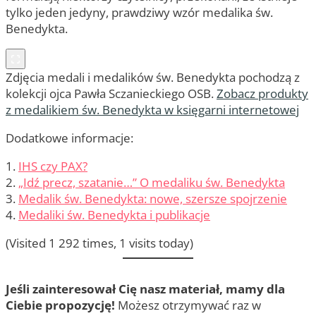
tylko jeden jedyny, prawdziwy wzór medalika św.
Benedykta.
Zdjęcia medali i medalików św. Benedykta pochodzą z
kolekcji ojca Pawła Sczanieckiego OSB.
Zobacz produkty
z medalikiem św. Benedykta w księgarni internetowej
Dodatkowe informacje:
1.
IHS czy PAX?
2.
„Idź precz, szatanie…” O medaliku św. Benedykta
3.
Medalik św. Benedykta: nowe, szersze spojrzenie
4.
Medaliki św. Benedykta i publikacje
(Visited 1 292 times, 1 visits today)
Jeśli zainteresował Cię nasz materiał, mamy dla
Ciebie propozycję!
Możesz otrzymywać raz w