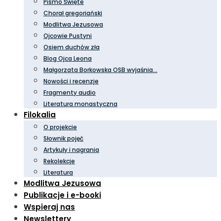
Pismo Święte
Chorał gregoriański
Modlitwa Jezusowa
Ojcowie Pustyni
Osiem duchów zła
Blog Ojca Leona
Małgorzata Borkowska OSB wyjaśnia…
Nowości i recenzje
Fragmenty audio
Literatura monastyczna
Filokalia
O projekcie
Słownik pojęć
Artykuły i nagrania
Rekolekcje
Literatura
Modlitwa Jezusowa
Publikacje i e-booki
Wspieraj nas
Newslettery