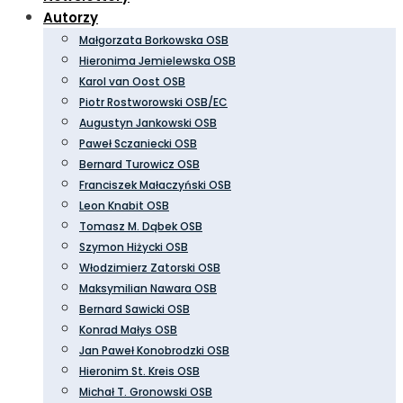
Autorzy
Małgorzata Borkowska OSB
Hieronima Jemielewska OSB
Karol van Oost OSB
Piotr Rostworowski OSB/EC
Augustyn Jankowski OSB
Paweł Sczaniecki OSB
Bernard Turowicz OSB
Franciszek Małaczyński OSB
Leon Knabit OSB
Tomasz M. Dąbek OSB
Szymon Hiżycki OSB
Włodzimierz Zatorski OSB
Maksymilian Nawara OSB
Bernard Sawicki OSB
Konrad Małys OSB
Jan Paweł Konobrodzki OSB
Hieronim St. Kreis OSB
Michał T. Gronowski OSB