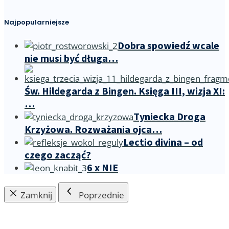
Najpopularniejsze
Dobra spowiedź wcale
nie musi być długa…
Św. Hildegarda z Bingen. Księga III, wizja XI:
…
Tyniecka Droga
Krzyżowa. Rozważania ojca…
Lectio divina – od
czego zacząć?
6 x NIE
Zamknij
Poprzednie