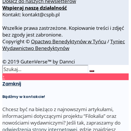
Dołącz do naszych newsletterów
Wspieraj naszą działalność
Kontakt: kontakt@cspb.pl
Wszelkie prawa zastrzeżone. Kopiowanie treści i zdjęć
bez zgody jest zabronione.
Copyright ©
Opactwo Benedyktynów w Tyńcu
/
Tyniec
Wydawnictwo Benedyktynów
© 2019 GutenVerse™ by Dannci
↑
Zamknij
Bądźmy w kontakcie!
Chcesz być na bieżąco z najnowszymi artykułami,
informacjami dotyczącymi projektu “Filokalia” oraz
nowościami wydawniczymi? Jeśli tak, zapraszamy do
odwiedzenia strony internetowej
, gdzie znajdziesz