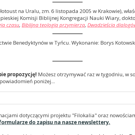
łotoust na Uralu, zm. 6 listopada 2005 w Krakowie), wła
apieskiej Komisji Biblijnej Kongregacji Nauki Wiary, dokt
gia czasu
,
Biblijna teologia przymierza
,
Dwadzieścia dialogó
pactwie Benedyktynów w Tyńcu. Wykonanie: Borys Kotowsk
bie propozycję!
Możesz otrzymywać raz w tygodniu, w sob
 powiadomień poniżej...
macjami dotyczącymi projektu "Filokalia" oraz nowościam
formularze do zapisu na nasze newslettery.