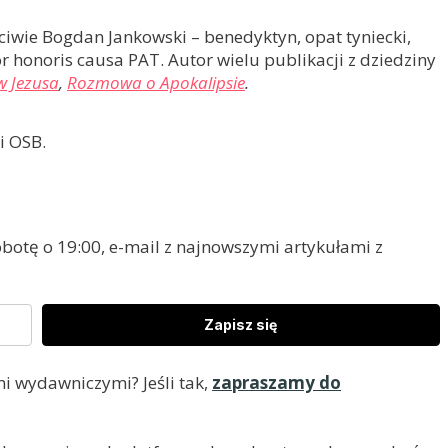
ściwie Bogdan Jankowski – benedyktyn, opat tyniecki,
or honoris causa PAT. Autor wielu publikacji z dziedziny
w Jezusa
,
Rozmowa o Apokalipsie
.
i OSB.
otę o 19:00, e-mail z najnowszymi artykułami z
Zapisz się
i wydawniczymi? Jeśli tak,
zapraszamy do