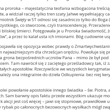
a proroka – majestatyczna teofania wzbogacona treścią do 
e, a widział raczej tylko tren szaty Jahwe wypełniający ca
ymiotnik
Święty
w ST odnosi się zasadniczo tylko do Boga 
stkiego, co stworzone, czyli transcendencję. Przerażenie
 bliskiej śmierci. Potęgowała je u Proroka świadomość, 
w”, a przez to kalał usta ich imionami. Bóg cudownie usp
 pojawiła się opozycja wobec prawdy o Zmartwychwstaniu
 tym najważniejszym dla chrześcjan orędziu. Powołuje się 
a grona bezpośrednich uczniów Pana – mimo że był pod 
. Tam nawrócił się z zaciętego prześladowcy tak, iż zac
stałych apostołów. Rzeczywiście we wszystkich kerygmat
e należy ona integralnie do dzieła Odkupienia: bez niej 
lei powołanie apostolskie innego świadka – św. Piotra, 
ich. Sam barwny opis faktu przede wszystkim ukazuje moc 
k akcji jest coś więcej – jawi się stopniowe, prawidłow
zony rybak po całonocnych bezowocnych wysiłkach mógł zw