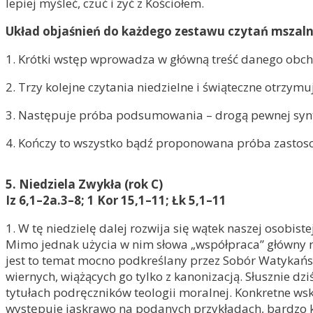
lepiej myśleć, czuć i żyć z Kościołem.
Układ objaśnień do każdego zestawu czytań mszaln
1. Krótki wstęp wprowadza w główną treść danego obc
2. Trzy kolejne czytania niedzielne i świąteczne otrzym
3. Następuje próba podsumowania – drogą pewnej syntez
4. Kończy to wszystko bądź proponowana próba zastos
5. Niedziela Zwykła (rok C)
Iz 6,1–2a.3–8; 1 Kor 15,1–11; Łk 5,1–11
1. W tę niedzielę dalej rozwija się wątek naszej osobis
Mimo jednak użycia w nim słowa „współpraca” główny na
jest to temat mocno podkreślany przez Sobór Watykański
wiernych, wiążących go tylko z kanonizacją. Słusznie dz
tytułach podręczników teologii moralnej. Konkretne wska
występuje jaskrawo na podanych przykładach, bardzo 