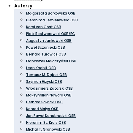
Autorzy
Małgorzata Borkowska OSB
Hieronima Jemielewska OSB
Karol van Oost OSB
Piotr Rostworowski OSB/EC
Augustyn Jankowski OSB
Paweł Sczaniecki OSB
Bernard Turowicz OSB
Franciszek Małaczyński OSB
Leon Knabit OSB
Tomasz M. Dąbek OSB
Szymon Hiżycki OSB
Włodzimierz Zatorski OSB
Maksymilian Nawara OSB
Bernard Sawicki OSB
Konrad Małys OSB
Jan Paweł Konobrodzki OSB
Hieronim St. Kreis OSB
Michał T. Gronowski OSB