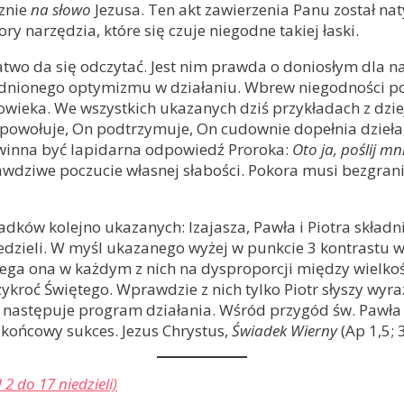
cznie
na słowo
Jezusa. Ten akt zawierzenia Panu został n
y narzędzia, które się czuje niegodne takiej łaski.
atwo da się odczytać. Jest nim prawda o doniosłym dla na
adnionego optymizmu w działaniu. Wbrew niegodności p
łowieka. We wszystkich ukazanych dziś przykładach z dzi
On powołuje, On podtrzymuje, On cudownie dopełnia dzieł
winna być lapidarna odpowiedź Proroka:
Oto ja, poślij mn
wdziwe poczucie własnej słabości. Pokora musi bezgrani
adków kolejno ukazanych: Izajasza, Pawła i Piotra skład
edzieli. W myśl ukazanego wyżej w punkcie 3 kontrastu 
lega ona w każdym z nich na dysproporcji między wielkoś
ykroć Świętego. Wprawdzie z nich tylko Piotr słyszy wyr
 następuje program działania. Wśród przygód św. Pawła te
końcowy sukces. Jezus Chrystus,
Świadek Wierny
(Ap 1,5; 
 2 do 17 niedzieli)