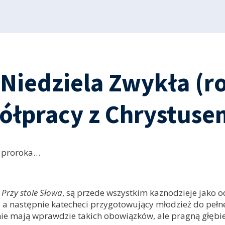
 Niedziela Zwykła (r
ółpracy z Chrystuse
a proroka…
m
Przy stole Słowa
, są przede wszystkim kaznodzieje jako o
ej, a następnie katecheci przygotowujący młodzież do peł
 nie mają wprawdzie takich obowiązków, ale pragną głębie