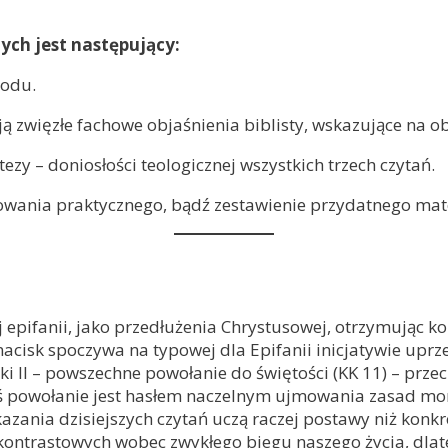
ych jest następujący:
hodu.
ują zwięzłe fachowe objaśnienia biblisty, wskazujące na 
y – doniosłości teologicznej wszystkich trzech czytań.
owania praktycznego, bądź zestawienie przydatnego mat
tej epifanii, jako przedłużenia Chrystusowej, otrzymując
cisk spoczywa na typowej dla Epifanii inicjatywie uprze
 II – powszechne powołanie do świętości (KK 11) – przeci
iś powołanie jest hasłem naczelnym ujmowania zasad moral
zania dzisiejszych czytań uczą raczej postawy niż konkre
kontrastowych wobec zwykłego biegu naszego życia, dla