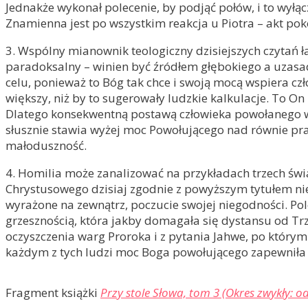
Jednakże wykonał polecenie, by podjąć połów, i to wyłą
Znamienna jest po wszystkim reakcja u Piotra – akt pokor
3. Wspólny mianownik teologiczny dzisiejszych czytań ł
paradoksalny – winien być źródłem głębokiego a uzas
celu, ponieważ to Bóg tak chce i swoją mocą wspiera cz
większy, niż by to sugerowały ludzkie kalkulacje. To 
Dlatego konsekwentną postawą człowieka powołanego 
słusznie stawia wyżej moc Powołującego nad równie pra
małoduszność.
4. Homilia może zanalizować na przykładach trzech świ
Chrystusowego dzisiaj zgodnie z powyższym tytułem ni
wyrażone na zewnątrz, poczucie swojej niegodności. Po
grzesznością, która jakby domagała się dystansu od Trz
oczyszczenia warg Proroka i z pytania Jahwe, po którym
każdym z tych ludzi moc Boga powołującego zapewniła 
Fragment książki
Przy stole Słowa, tom 3 (Okres zwykły: od