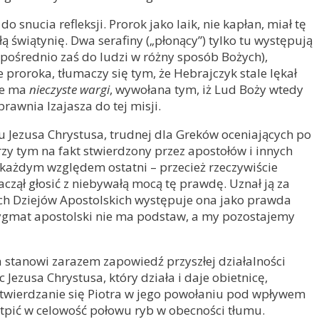
snucia refleksji. Prorok jako laik, nie kapłan, miał tę
łą świątynię. Dwa serafiny („płonący”) tylko tu występują
(pośrednio zaś do ludzi w różny sposób Bożych),
 proroka, tłumaczy się tym, że Hebrajczyk stale lękał
że ma
nieczyste wargi
, wywołana tym, iż Lud Boży wtedy
rawnia Izajasza do tej misji.
 Jezusa Chrystusa, trudnej dla Greków oceniających po
przy tym na fakt stwierdzony przez apostołów i innych
każdym względem ostatni – przecież rzeczywiście
zął głosić z niebywałą mocą tę prawdę. Uznał ją za
ach Dziejów Apostolskich występuje ona jako prawda
kerygmat apostolski nie ma podstaw, a my pozostajemy
a stanowi zarazem zapowiedź przyszłej działalności
Jezusa Chrystusa, który działa i daje obietnicę,
e utwierdzanie się Piotra w jego powołaniu pod wpływem
ątpić w celowość połowu ryb w obecności tłumu.