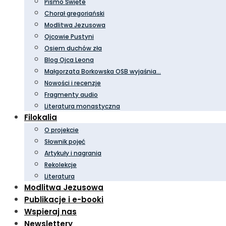
Pismo Święte
Chorał gregoriański
Modlitwa Jezusowa
Ojcowie Pustyni
Osiem duchów zła
Blog Ojca Leona
Małgorzata Borkowska OSB wyjaśnia…
Nowości i recenzje
Fragmenty audio
Literatura monastyczna
Filokalia
O projekcie
Słownik pojęć
Artykuły i nagrania
Rekolekcje
Literatura
Modlitwa Jezusowa
Publikacje i e-booki
Wspieraj nas
Newslettery