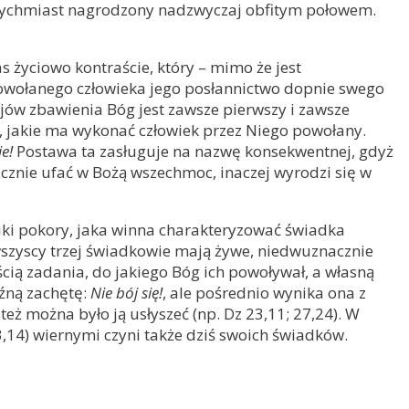
atychmiast nagrodzony nadzwyczaj obfitym połowem.
s życiowo kontraście, który – mimo że jest
owołanego człowieka jego posłannictwo dopnie swego
ejów zbawienia Bóg jest zawsze pierwszy i zawsze
a, jakie ma wykonać człowiek przez Niego powołany.
ie!
Postawa ta zasługuje na nazwę konsekwentnej, gdyż
cznie ufać w Bożą wszechmoc, inaczej wyrodzi się w
niki pokory, jaka winna charakteryzować świadka
wszyscy trzej świadkowie mają żywe, niedwuznacznie
cią zadania, do jakiego Bóg ich powoływał, a własną
aźną zachętę:
Nie bój się!
, ale pośrednio wynika ona z
ż można było ją usłyszeć (np. Dz 23,11; 27,24). W
3,14) wiernymi czyni także dziś swoich świadków.