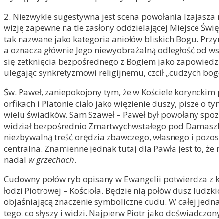
2. Niezwykle sugestywna jest scena powołania Izajasza n
wizję zapewne na tle zasłony oddzielającej Miejsce Święt
tak nazwane jako kategoria aniołów bliskich Bogu. Prz
a oznacza głównie Jego niewyobrażalną odległość od wszy
się zetknięcia bezpośrednego z Bogiem jako zapowiedzi
ulegając synkretyzmowi religijnemu, czcił „cudzych bogó
Św. Paweł, zaniepokojony tym, że w Kościele korynckim
orfikach i Platonie ciało jako więzienie duszy, pisze o
wielu świadków. Sam Szaweł – Paweł był powołany spoz
widział bezpośrednio Zmartwychwstałego pod Damaszkiem
niezbywalną treść orędzia zbawczego, własnego i pozo
centralna. Znamienne jednak tutaj dla Pawła jest to, ż
nadal
w grzechach
.
Cudowny połów ryb opisany w Ewangelii potwierdza z ko
łodzi Piotrowej – Kościoła. Będzie nią połów dusz ludzk
objaśniającą znaczenie symboliczne cudu. W całej jedna
tego, co słyszy i widzi. Najpierw Piotr jako doświadc