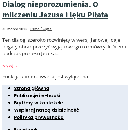
Dialog nieporozumienia. O
milczeniu Jezusa i lęku Piłata
30 marca 2026
•
Pismo Święte
Ten dialog, szeroko rozwinięty w wersji Janowej, daje
bogaty obraz przeżyć wyjątkowego rozmówcy, któremu
podczas procesu Jezusa
...
Więcej
→
Funkcja komentowania jest wyłączona.
Strona główna
Publikacje i e-booki
Bądźmy w kontakcie…
Wspieraj naszą działalność
Polityka prywatności
Facebook