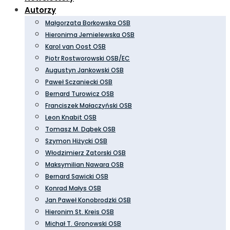
Autorzy
Małgorzata Borkowska OSB
Hieronima Jemielewska OSB
Karol van Oost OSB
Piotr Rostworowski OSB/EC
Augustyn Jankowski OSB
Paweł Sczaniecki OSB
Bernard Turowicz OSB
Franciszek Małaczyński OSB
Leon Knabit OSB
Tomasz M. Dąbek OSB
Szymon Hiżycki OSB
Włodzimierz Zatorski OSB
Maksymilian Nawara OSB
Bernard Sawicki OSB
Konrad Małys OSB
Jan Paweł Konobrodzki OSB
Hieronim St. Kreis OSB
Michał T. Gronowski OSB