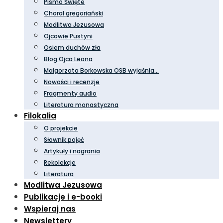
Pismo Święte
Chorał gregoriański
Modlitwa Jezusowa
Ojcowie Pustyni
Osiem duchów zła
Blog Ojca Leona
Małgorzata Borkowska OSB wyjaśnia…
Nowości i recenzje
Fragmenty audio
Literatura monastyczna
Filokalia
O projekcie
Słownik pojęć
Artykuły i nagrania
Rekolekcje
Literatura
Modlitwa Jezusowa
Publikacje i e-booki
Wspieraj nas
Newslettery