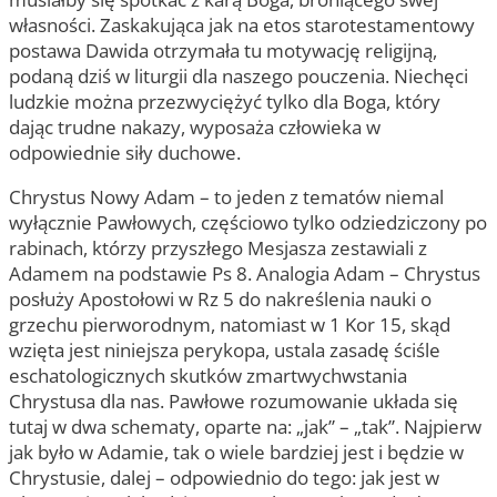
własności. Zaskakująca jak na etos starotestamentowy
postawa Dawida otrzymała tu motywację religijną,
podaną dziś w liturgii dla naszego pouczenia. Niechęci
ludzkie można przezwyciężyć tylko dla Boga, który
dając trudne nakazy, wyposaża człowieka w
odpowiednie siły duchowe.
Chrystus Nowy Adam – to jeden z tematów niemal
wyłącznie Pawłowych, częściowo tylko odziedziczony po
rabinach, którzy przyszłego Mesjasza zestawiali z
Adamem na podstawie Ps 8. Analogia Adam – Chrystus
posłuży Apostołowi w Rz 5 do nakreślenia nauki o
grzechu pierworodnym, natomiast w 1 Kor 15, skąd
wzięta jest niniejsza perykopa, ustala zasadę ściśle
eschatologicznych skutków zmartwychwstania
Chrystusa dla nas. Pawłowe rozumowanie układa się
tutaj w dwa schematy, oparte na: „jak” – „tak”. Najpierw
jak było w Adamie, tak o wiele bardziej jest i będzie w
Chrystusie, dalej – odpowiednio do tego: jak jest w