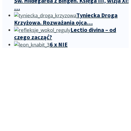
Św. Hildegarda z Bingen. Księga III, wizja XI:
…
Tyniecka Droga
Krzyżowa. Rozważania ojca…
Lectio divina – od
czego zacząć?
6 x NIE