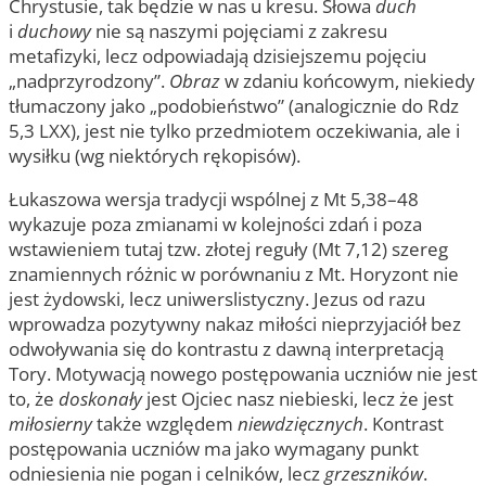
Chrystusie, tak będzie w nas u kresu. Słowa
duch
i
duchowy
nie są naszymi pojęciami z zakresu
metafizyki, lecz odpowiadają dzisiejszemu pojęciu
„nadprzyrodzony”.
Obraz
w zdaniu końcowym, niekiedy
tłumaczony jako „podobieństwo” (analogicznie do Rdz
5,3 LXX), jest nie tylko przedmiotem oczekiwania, ale i
wysiłku (wg niektórych rękopisów).
Łukaszowa wersja tradycji wspólnej z Mt 5,38–48
wykazuje poza zmianami w kolejności zdań i poza
wstawieniem tutaj tzw. złotej reguły (Mt 7,12) szereg
znamiennych różnic w porównaniu z Mt. Horyzont nie
jest żydowski, lecz uniwerslistyczny. Jezus od razu
wprowadza pozytywny nakaz miłości nieprzyjaciół bez
odwoływania się do kontrastu z dawną interpretacją
Tory. Motywacją nowego postępowania uczniów nie jest
to, że
doskonały
jest Ojciec nasz niebieski, lecz że jest
miłosierny
także względem
niewdzięcznych
. Kontrast
postępowania uczniów ma jako wymagany punkt
odniesienia nie pogan i celników, lecz
grzeszników
.