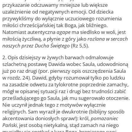
przykazanie odczuwamy mniejsze lub większe
uzależnienie od negatywnych emocji. Od dziecka
przywykliśmy do wyłącznie uczuciowego rozumienia
miłości chrześcijańskiej tak Boga, jak bliźniego.
Natomiast autentyczna
agape
ma siedlisko w woli, jest
miłością życzliwą, a płynie z góry jako
rozlana w sercach
naszych przez Ducha Świętego
(Rz 5,5).
2. Opis dzisiejszy w żywych barwach odmalowuje
szlachetną postawę Dawida wobec Saula, udowodnioną
już po raz drugi (por. pierwszy opis oszczędzenia Saula
w rozdz. 24). Dawid, gdyby rozumował tylko po ludzku
na zasadzie odwetu za tylokrotne poprzednie zamachy,
mógł w opisanej sytuacji raz i drugi bez trudności zabić
prześladującego go Saula, jak mu sugerowało otoczenie.
Nie uczynił jednak tego z motywów wyłącznie
religijnych. Sam wyraził je dwukrotnie (biblijny sposób
akcentowania doniosłych spraw!): król,
pomazaniec
Pański
, jest osobą nietykalną, stąd zamach na niego
musiałby się spotkać z karą Boga, broniącego swej