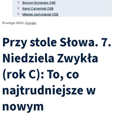
Brunon Koniecko OSB
Karol Cetwiński OSB
Mikołaj Jastrzębski OSB
19 lutego 2022
•
Liturgia
Przy stole Słowa. 7.
Niedziela Zwykła
(rok C): To, co
najtrudniejsze w
nowym