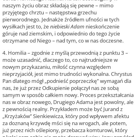
naszym życiu obraz składają się pewne – mimo
przyjętego chrztu – następstwa grzechu
pierworodnego. Jednakże źródłem ufności w tych
wysiłkach jest to, że
niebieski Adam
nieskończenie
góruje nad ziemskim, i odpowiednio do tego życie
otrzymane od Niego – nad tym, co w nas doczesne.
4. Homilia – zgodnie z myślą przewodnią z punktu 3 –
może uzasadnić, dlaczego to, co najtrudniejsze w
nowym przykazaniu, miłość czynna względem
nieprzyjaciół, jest mimo trudności wykonalna. Chrystus
Pan dlatego mógł „podnieść poprzeczkę” wymagań dla
nas, że już przez Odkupienie połączył nas ze sobą
samym w sposób całkiem nowy. Proces przekształcania
nas w obraz nowego, Drugiego Adama jest powolny, ale
z pewnością realny. Przykładem może być Jurand z
„Krzyżaków” Sienkiewicza, który pod wpływem afektu
za doznaną krzywdę mści się na wrogach, ale potem,
już przez nich oślepiony, przebacza komturowi, który