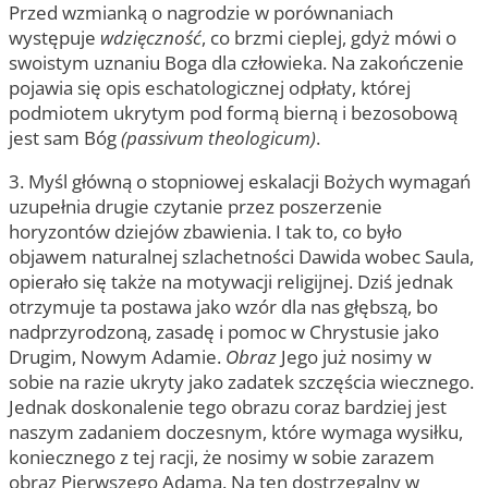
Przed wzmianką o nagrodzie w porównaniach
występuje
wdzięczność
, co brzmi cieplej, gdyż mówi o
swoistym uznaniu Boga dla człowieka. Na zakończenie
pojawia się opis eschatologicznej odpłaty, której
podmiotem ukrytym pod formą bierną i bezosobową
jest sam Bóg
(passivum theologicum)
.
3. Myśl główną o stopniowej eskalacji Bożych wymagań
uzupełnia drugie czytanie przez poszerzenie
horyzontów dziejów zbawienia. I tak to, co było
objawem naturalnej szlachetności Dawida wobec Saula,
opierało się także na motywacji religijnej. Dziś jednak
otrzymuje ta postawa jako wzór dla nas głębszą, bo
nadprzyrodzoną, zasadę i pomoc w Chrystusie jako
Drugim, Nowym Adamie.
Obraz
Jego już nosimy w
sobie na razie ukryty jako zadatek szczęścia wiecznego.
Jednak doskonalenie tego obrazu coraz bardziej jest
naszym zadaniem doczesnym, które wymaga wysiłku,
koniecznego z tej racji, że nosimy w sobie zarazem
obraz Pierwszego Adama. Na ten dostrzegalny w