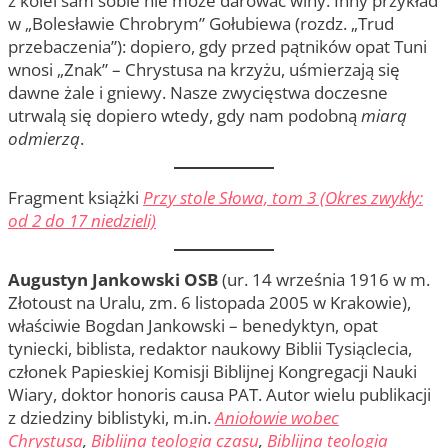
z kolei sam sobie nie może darować winy. Inny przykład
w „Bolesławie Chrobrym” Gołubiewa (rozdz. „Trud
przebaczenia”): dopiero, gdy przed pątników opat Tuni
wnosi „Znak” – Chrystusa na krzyżu, uśmierzają się
dawne żale i gniewy. Nasze zwycięstwa doczesne
utrwalą się dopiero wtedy, gdy nam podobną
miarą
odmierzą
.
Fragment książki
Przy stole Słowa, tom 3 (Okres zwykły:
od 2 do 17 niedzieli)
Augustyn Jankowski OSB
(ur. 14 września 1916 w m.
Złotoust na Uralu, zm. 6 listopada 2005 w Krakowie),
właściwie Bogdan Jankowski – benedyktyn, opat
tyniecki, biblista, redaktor naukowy Biblii Tysiąclecia,
członek Papieskiej Komisji Biblijnej Kongregacji Nauki
Wiary, doktor honoris causa PAT. Autor wielu publikacji
z dziedziny biblistyki, m.in.
Aniołowie wobec
Chrystusa
,
Biblijna teologia czasu
,
Biblijna teologia