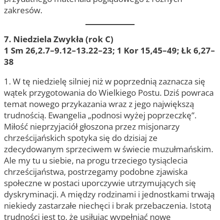
zakresów.
7. Niedziela Zwykła (rok C)
1 Sm 26,2.7–9.12–13.22–23; 1 Kor 15,45–49; Łk 6,27–
38
1. W tę niedzielę silniej niż w poprzednią zaznacza się
wątek przygotowania do Wielkiego Postu. Dziś powraca
temat nowego przykazania wraz z jego największą
trudnością. Ewangelia „podnosi wyżej poprzeczkę”.
Miłość nieprzyjaciół głoszona przez misjonarzy
chrześcijańskich spotyka się do dzisiaj ze
zdecydowanym sprzeciwem w świecie muzułmańskim.
Ale my tu u siebie, na progu trzeciego tysiąclecia
chrześcijaństwa, postrzegamy podobne zjawiska
społeczne w postaci uporczywie utrzymujących się
dyskryminacji. A między rodzinami i jednostkami trwają
niekiedy zastarzałe niechęci i brak przebaczenia. Istotą
trudności jest to, że usiłując wypełniać nowe