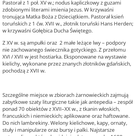
Pastorał z 1 poł. XV w.; nodus kapliczkowy z guzami
zdobionymi literami imienia Jezus. W krzywaśni
tronująca Matka Boża z Dzieciątkiem. Pastorał ksień
toruńskich z 1 ćw. XVII w., złotnik toruński Hans Herden;
w krzywaśni Gołębica Ducha Świętego.
Z XV w. są ampułki oraz 2 małe leżące lwy – podpory
nie zachowanego świecznika gotyckiego. Z przełomu
XVI / XVII w jest hostiarka. Eksponowane na wystawie
kielichy, wykonane przez znanych złotników gdańskich,
pochodzą z XVII w.
Szczególne miejsce w zbiorach żarnowieckich zajmują
zabytkowe szaty liturgiczne takie jak antepedia – zespół
ponad 70 obiektów z XVII–XX w., z tkanin włoskich,
francuskich i niemieckich; aplikowane oraz haftowane.
Do nich lambrekiny. Welony kielichowe, kapy, ornaty,
stuły i manipularze oraz bursy i palki. Najstarsze