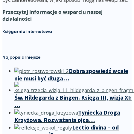
Przeczytaj informacje o wsparciu naszej
działalności
Księgarnia internetowa
Najpopularniejsze
Dobra spowiedź wcale
nie musi być długa…
Św. Hildegarda z Bingen. Księga III, wizja XI:
…
Tyniecka Droga
Krzyżowa. Rozważania ojca…
Lectio divina – od