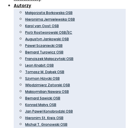
Autorzy
Małgorzata Borkowska OSB
Hieronima Jemielewska OSB
Karol van Oost OSB
Piotr Rostworowski OSB/EC
Augustyn Jankowski OSB
Paweł Sczaniecki OSB
Bernard Turowicz OSB
Franciszek Małaczyński OSB
Leon Knabit OSB
Tomasz M. Dąbek OSB
Szymon Hiżycki OSB
Włodzimierz Zatorski OSB
Maksymilian Nawara OSB
Bernard Sawicki OSB
Konrad Małys OSB
Jan Paweł Konobrodzki OSB
Hieronim St. Kreis OSB
Michał T. Gronowski OSB