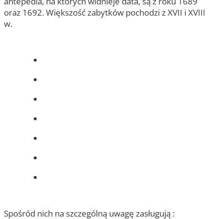
antepedia, na których widnieje data, są z roku 1689
oraz 1692. Większość zabytków pochodzi z XVII i XVIII
w.
Spośród nich na szczególną uwagę zasługują :