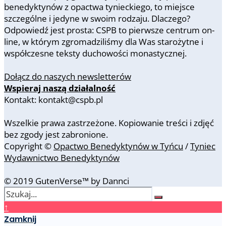
benedyktynów z opactwa tynieckiego, to miejsce
szczególne i jedyne w swoim rodzaju. Dlaczego?
Odpowiedź jest prosta: CSPB to pierwsze centrum on-
line, w którym zgromadziliśmy dla Was starożytne i
współczesne teksty duchowości monastycznej.
Dołącz do naszych newsletterów
Wspieraj naszą działalność
Kontakt: kontakt@cspb.pl
Wszelkie prawa zastrzeżone. Kopiowanie treści i zdjęć
bez zgody jest zabronione.
Copyright ©
Opactwo Benedyktynów w Tyńcu
/
Tyniec
Wydawnictwo Benedyktynów
© 2019 GutenVerse™ by Dannci
↑
Zamknij