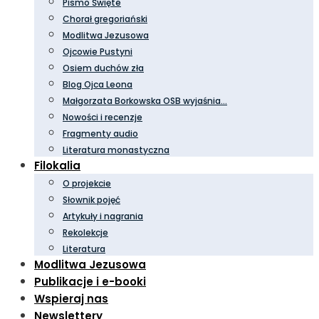
Pismo Święte
Chorał gregoriański
Modlitwa Jezusowa
Ojcowie Pustyni
Osiem duchów zła
Blog Ojca Leona
Małgorzata Borkowska OSB wyjaśnia…
Nowości i recenzje
Fragmenty audio
Literatura monastyczna
Filokalia
O projekcie
Słownik pojęć
Artykuły i nagrania
Rekolekcje
Literatura
Modlitwa Jezusowa
Publikacje i e-booki
Wspieraj nas
Newslettery