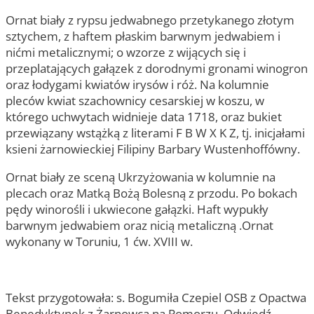
Ornat biały z rypsu jedwabnego przetykanego złotym
sztychem, z haftem płaskim barwnym jedwabiem i
nićmi metalicznymi; o wzorze z wijących się i
przeplatających gałązek z dorodnymi gronami winogron
oraz łodygami kwiatów irysów i róż. Na kolumnie
pleców kwiat szachownicy cesarskiej w koszu, w
którego uchwytach widnieje data 1718, oraz bukiet
przewiązany wstążką z literami F B W X K Z, tj. inicjałami
ksieni żarnowieckiej Filipiny Barbary Wustenhoffówny.
Ornat biały ze sceną Ukrzyżowania w kolumnie na
plecach oraz Matką Bożą Bolesną z przodu. Po bokach
pędy winorośli i ukwiecone gałązki. Haft wypukły
barwnym jedwabiem oraz nicią metaliczną .Ornat
wykonany w Toruniu, 1 ćw. XVIII w.
Tekst przygotowała: s. Bogumiła Czepiel OSB z Opactwa
Benedyktynek z Żarnowca na Pomorzu. Odwiedź