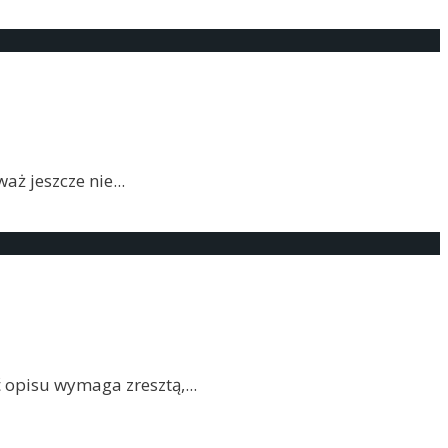
waż jeszcze nie
...
ć opisu wymaga zresztą,
...