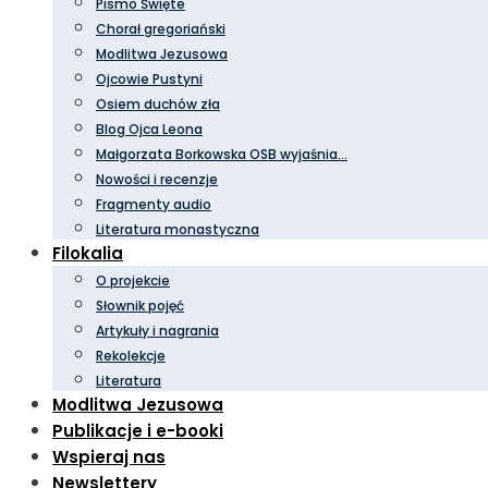
Pismo Święte
Chorał gregoriański
Modlitwa Jezusowa
Ojcowie Pustyni
Osiem duchów zła
Blog Ojca Leona
Małgorzata Borkowska OSB wyjaśnia…
Nowości i recenzje
Fragmenty audio
Literatura monastyczna
Filokalia
O projekcie
Słownik pojęć
Artykuły i nagrania
Rekolekcje
Literatura
Modlitwa Jezusowa
Publikacje i e-booki
Wspieraj nas
Newslettery