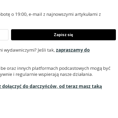
otę o 19:00, e-mail z najnowszymi artykułami z
Zapisz się
i wydawniczymi? Jeśli tak,
zapraszamy do
uTube oraz innych platformach podcastowych mogą być
ywnie i regularnie wspierają nasze działania.
z dołączyć do darczyńców, od teraz masz taką