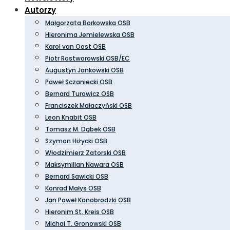
Autorzy
Małgorzata Borkowska OSB
Hieronima Jemielewska OSB
Karol van Oost OSB
Piotr Rostworowski OSB/EC
Augustyn Jankowski OSB
Paweł Sczaniecki OSB
Bernard Turowicz OSB
Franciszek Małaczyński OSB
Leon Knabit OSB
Tomasz M. Dąbek OSB
Szymon Hiżycki OSB
Włodzimierz Zatorski OSB
Maksymilian Nawara OSB
Bernard Sawicki OSB
Konrad Małys OSB
Jan Paweł Konobrodzki OSB
Hieronim St. Kreis OSB
Michał T. Gronowski OSB