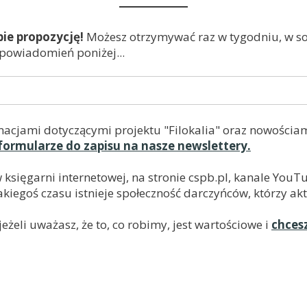
bie propozycję!
Możesz otrzymywać raz w tygodniu, w sob
 powiadomień poniżej...
macjami dotyczącymi projektu "Filokalia" oraz nowościam
formularze do zapisu na nasze newslettery.
w księgarni internetowej, na stronie cspb.pl, kanale Yo
kiegoś czasu istnieje społeczność darczyńców, którzy akt
żeli uważasz, że to, co robimy, jest wartościowe i
chces