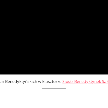
ań Benedyktyńskich w klasztorze
Sióstr Benedyktynek S