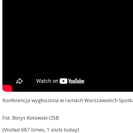
Konferencja wygłoszona w ramach Warszawskich Spotk
Fot. Borys Kotowski OSB
(Visited 687 times, 1 visits today)