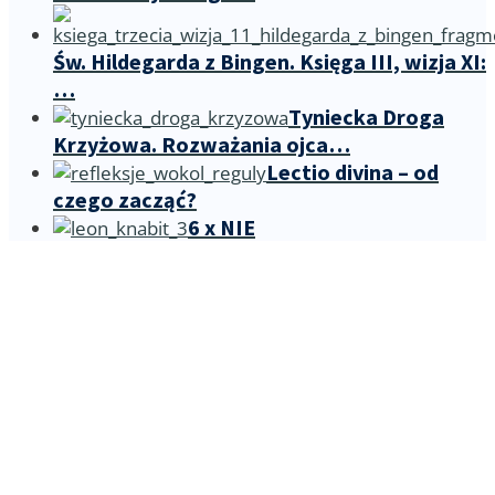
Św. Hildegarda z Bingen. Księga III, wizja XI:
…
Tyniecka Droga
Krzyżowa. Rozważania ojca…
Lectio divina – od
czego zacząć?
6 x NIE