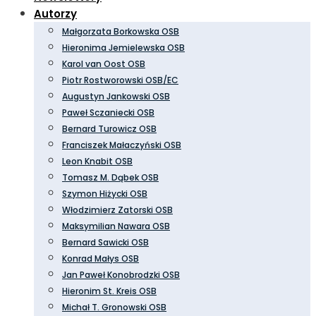
Autorzy
Małgorzata Borkowska OSB
Hieronima Jemielewska OSB
Karol van Oost OSB
Piotr Rostworowski OSB/EC
Augustyn Jankowski OSB
Paweł Sczaniecki OSB
Bernard Turowicz OSB
Franciszek Małaczyński OSB
Leon Knabit OSB
Tomasz M. Dąbek OSB
Szymon Hiżycki OSB
Włodzimierz Zatorski OSB
Maksymilian Nawara OSB
Bernard Sawicki OSB
Konrad Małys OSB
Jan Paweł Konobrodzki OSB
Hieronim St. Kreis OSB
Michał T. Gronowski OSB