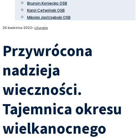
Brunon Koniecko OSB
Karol Cetwiński OSB
Mikołaj Jastrzębski OSB
26 kwietnia 2022
•
Liturgia
Przywrócona
nadzieja
wieczności.
Tajemnica okresu
wielkanocnego