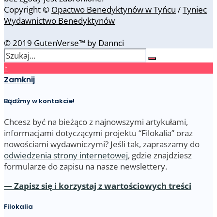
Copyright ©
Opactwo Benedyktynów w Tyńcu
/
Tyniec
Wydawnictwo Benedyktynów
© 2019 GutenVerse™ by Dannci
↑
Zamknij
Bądźmy w kontakcie!
Chcesz być na bieżąco z najnowszymi artykułami,
informacjami dotyczącymi projektu “Filokalia” oraz
nowościami wydawniczymi? Jeśli tak, zapraszamy do
odwiedzenia strony internetowej
, gdzie znajdziesz
formularze do zapisu na nasze newslettery.
— Zapisz się i korzystaj z wartościowych treści
Filokalia