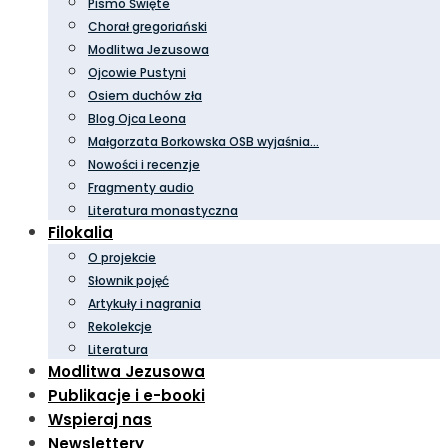
Pismo Święte
Chorał gregoriański
Modlitwa Jezusowa
Ojcowie Pustyni
Osiem duchów zła
Blog Ojca Leona
Małgorzata Borkowska OSB wyjaśnia…
Nowości i recenzje
Fragmenty audio
Literatura monastyczna
Filokalia
O projekcie
Słownik pojęć
Artykuły i nagrania
Rekolekcje
Literatura
Modlitwa Jezusowa
Publikacje i e-booki
Wspieraj nas
Newslettery