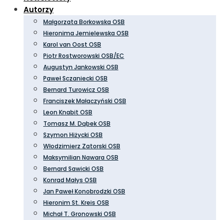
Autorzy
Małgorzata Borkowska OSB
Hieronima Jemielewska OSB
Karol van Oost OSB
Piotr Rostworowski OSB/EC
Augustyn Jankowski OSB
Paweł Sczaniecki OSB
Bernard Turowicz OSB
Franciszek Małaczyński OSB
Leon Knabit OSB
Tomasz M. Dąbek OSB
Szymon Hiżycki OSB
Włodzimierz Zatorski OSB
Maksymilian Nawara OSB
Bernard Sawicki OSB
Konrad Małys OSB
Jan Paweł Konobrodzki OSB
Hieronim St. Kreis OSB
Michał T. Gronowski OSB