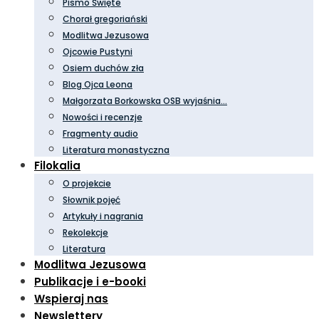
Pismo Święte
Chorał gregoriański
Modlitwa Jezusowa
Ojcowie Pustyni
Osiem duchów zła
Blog Ojca Leona
Małgorzata Borkowska OSB wyjaśnia…
Nowości i recenzje
Fragmenty audio
Literatura monastyczna
Filokalia
O projekcie
Słownik pojęć
Artykuły i nagrania
Rekolekcje
Literatura
Modlitwa Jezusowa
Publikacje i e-booki
Wspieraj nas
Newslettery