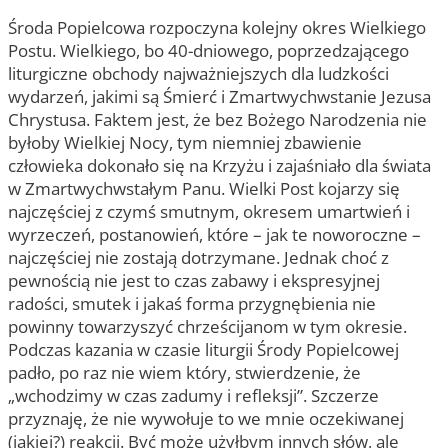
Środa Popielcowa rozpoczyna kolejny okres Wielkiego
Postu. Wielkiego, bo 40-dniowego, poprzedzającego
liturgiczne obchody najważniejszych dla ludzkości
wydarzeń, jakimi są Śmierć i Zmartwychwstanie Jezusa
Chrystusa. Faktem jest, że bez Bożego Narodzenia nie
byłoby Wielkiej Nocy, tym niemniej zbawienie
człowieka dokonało się na Krzyżu i zajaśniało dla świata
w Zmartwychwstałym Panu. Wielki Post kojarzy się
najczęściej z czymś smutnym, okresem umartwień i
wyrzeczeń, postanowień, które – jak te noworoczne –
najczęściej nie zostają dotrzymane. Jednak choć z
pewnością nie jest to czas zabawy i ekspresyjnej
radości, smutek i jakaś forma przygnębienia nie
powinny towarzyszyć chrześcijanom w tym okresie.
Podczas kazania w czasie liturgii Środy Popielcowej
padło, po raz nie wiem który, stwierdzenie, że
„wchodzimy w czas zadumy i refleksji”. Szczerze
przyznaję, że nie wywołuje to we mnie oczekiwanej
(jakiej?) reakcji. Być może użyłbym innych słów, ale