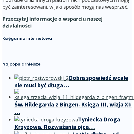
być zainteresowani, w jaki sposób mogą nas wesprzeć.
Przeczytaj informacje o wsparciu naszej
działalności
Księgarnia internetowa
Najpopularniejsze
Dobra spowiedź wcale
nie musi być długa…
Św. Hildegarda z Bingen. Księga III, wizja XI:
…
Tyniecka Droga
Krzyżowa. Rozważania ojca…