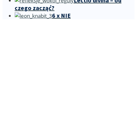
Lectio divina – od
czego zacząć?
6 x NIE