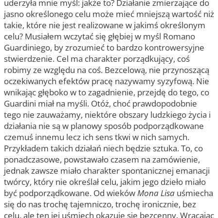
uderzyła mnie myśl: jakże to? Działanie zmierzające do
jasno określonego celu może mieć mniejszą wartość niż
takie, które nie jest realizowane w jakimś określonym
celu? Musiałem wczytać się głębiej w myśl Romano
Guardiniego, by zrozumieć to bardzo kontrowersyjne
stwierdzenie. Cel ma charakter porządkujący, coś
robimy ze względu na coś. Bezcelową, nie przynoszącą
oczekiwanych efektów pracę nazywamy syzyfową. Nie
wnikając głęboko w to zagadnienie, przejdę do tego, co
Guardini miał na myśli. Otóż, choć prawdopodobnie
tego nie zauważamy, niektóre obszary ludzkiego życia i
działania nie są w planowy sposób podporządkowane
czemuś innemu lecz ich sens tkwi w nich samych.
Przykładem takich działań niech będzie sztuka. To, co
ponadczasowe, powstawało czasem na zamówienie,
jednak zawsze miało charakter spontanicznej emanacji
twórcy, który nie określał celu, jakim jego dzieło miało
być podporządkowane. Od wieków
Mona Lisa
uśmiecha
się do nas trochę tajemniczo, trochę ironicznie, bez
celu, ale ten jej uśmiech okazuje się bezcenny. Wracając