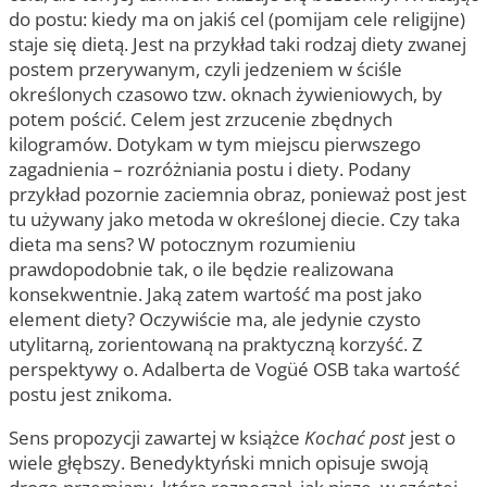
do postu: kiedy ma on jakiś cel (pomijam cele religijne)
staje się dietą. Jest na przykład taki rodzaj diety zwanej
postem przerywanym, czyli jedzeniem w ściśle
określonych czasowo tzw. oknach żywieniowych, by
potem pościć. Celem jest zrzucenie zbędnych
kilogramów. Dotykam w tym miejscu pierwszego
zagadnienia – rozróżniania postu i diety. Podany
przykład pozornie zaciemnia obraz, ponieważ post jest
tu używany jako metoda w określonej diecie. Czy taka
dieta ma sens? W potocznym rozumieniu
prawdopodobnie tak, o ile będzie realizowana
konsekwentnie. Jaką zatem wartość ma post jako
element diety? Oczywiście ma, ale jedynie czysto
utylitarną, zorientowaną na praktyczną korzyść. Z
perspektywy o. Adalberta de Vogüé OSB taka wartość
postu jest znikoma.
Sens propozycji zawartej w książce
Kochać post
jest o
wiele głębszy. Benedyktyński mnich opisuje swoją