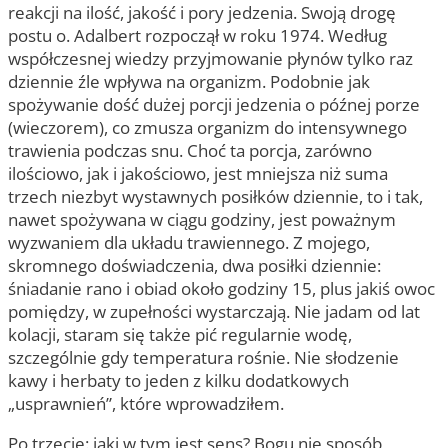
reakcji na ilość, jakość i pory jedzenia. Swoją drogę
postu o. Adalbert rozpoczął w roku 1974. Według
współczesnej wiedzy przyjmowanie płynów tylko raz
dziennie źle wpływa na organizm. Podobnie jak
spożywanie dość dużej porcji jedzenia o późnej porze
(wieczorem), co zmusza organizm do intensywnego
trawienia podczas snu. Choć ta porcja, zarówno
ilościowo, jak i jakościowo, jest mniejsza niż suma
trzech niezbyt wystawnych posiłków dziennie, to i tak,
nawet spożywana w ciągu godziny, jest poważnym
wyzwaniem dla układu trawiennego. Z mojego,
skromnego doświadczenia, dwa posiłki dziennie:
śniadanie rano i obiad około godziny 15, plus jakiś owoc
pomiędzy, w zupełności wystarczają. Nie jadam od lat
kolacji, staram się także pić regularnie wodę,
szczególnie gdy temperatura rośnie. Nie słodzenie
kawy i herbaty to jeden z kilku dodatkowych
„usprawnień”, które wprowadziłem.
Po trzecie: jaki w tym jest sens? Bogu nie sposób