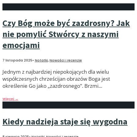
Czy Bóg może być zazdrosny? Jak
nie pomylić Stwórcy z naszymi
emocjami
7 listopada 2025
•
Notatki
,
Nowości i recenzje
Jednym z najbardziej niepokojących dla wielu
współczesnych chrześcijan obrazów Boga jest
określenie Go jako „zazdrosnego”. Brzmi
...
Więcej
→
Kiedy nadzieja staje się wygodna
8 sierpnia 2025
•
Notatki
,
Nowości i recenzje