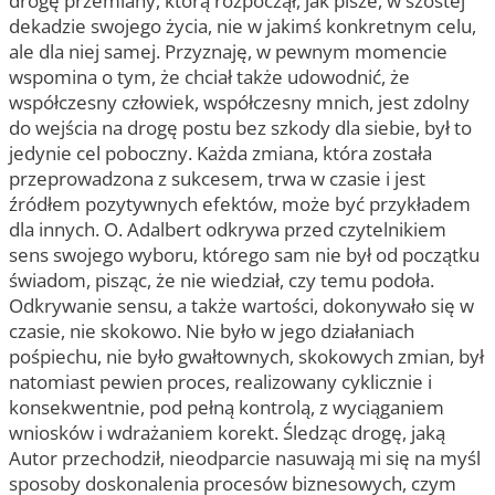
drogę przemiany, którą rozpoczął, jak pisze, w szóstej
dekadzie swojego życia, nie w jakimś konkretnym celu,
ale dla niej samej. Przyznaję, w pewnym momencie
wspomina o tym, że chciał także udowodnić, że
współczesny człowiek, współczesny mnich, jest zdolny
do wejścia na drogę postu bez szkody dla siebie, był to
jedynie cel poboczny. Każda zmiana, która została
przeprowadzona z sukcesem, trwa w czasie i jest
źródłem pozytywnych efektów, może być przykładem
dla innych. O. Adalbert odkrywa przed czytelnikiem
sens swojego wyboru, którego sam nie był od początku
świadom, pisząc, że nie wiedział, czy temu podoła.
Odkrywanie sensu, a także wartości, dokonywało się w
czasie, nie skokowo. Nie było w jego działaniach
pośpiechu, nie było gwałtownych, skokowych zmian, był
natomiast pewien proces, realizowany cyklicznie i
konsekwentnie, pod pełną kontrolą, z wyciąganiem
wniosków i wdrażaniem korekt. Śledząc drogę, jaką
Autor przechodził, nieodparcie nasuwają mi się na myśl
sposoby doskonalenia procesów biznesowych, czym