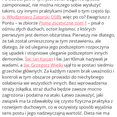
zaimponować, nie można niczego sobie wysłużyć
takimi, czy innymi praktykami (mówił o tym często śp.
o. Włodzimierz Zatorski OSB
), więc po co? Ewagriusz z
Pontu – w zbiorze
Pisma ascetyczne, tom 1
– pisał o
ośmiu złych duchach,
octon logismoi
, z których
pierwszym jest demon obżarstwa. Pierwszy nie dlatego,
że tak został umieszczony w tym zestawieniu, ale
dlatego, że od ulegania jego podszeptom rozpoczyna
się upadek i stopniowe uleganie podszeptom innych
demonów.
Św. Jan Kasjan
i św. Jan Klimak nazywali je
wadami, a
św. Grzegorz Wielki
ujął to w postaci siedmiu
grzechów głównych. Za każdym razem brak uważności i
kontroli w tym obszarze prowadzi do niechybnego
osłabienia we wszystkich innych. Bez wprowadzenia
straży żołądka, straż ducha będzie zawsze mocno
zagrożona i podatna na ataki. Łatwo zauważyć, jaki
związek ma ta zdawałoby się czysto fizyczna praktyka z
rozwojem duchowym, co w oczywisty sposób wyjaśnia
sens postu i jego nadzwyczajną wartość. Dieta nie ma