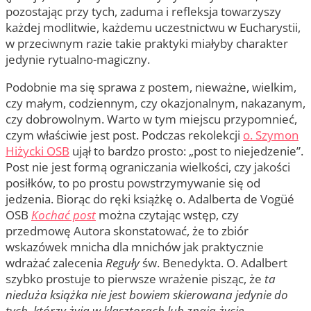
pozostając przy tych, zaduma i refleksja towarzyszy
każdej modlitwie, każdemu uczestnictwu w Eucharystii,
w przeciwnym razie takie praktyki miałyby charakter
jedynie rytualno-magiczny.
Podobnie ma się sprawa z postem, nieważne, wielkim,
czy małym, codziennym, czy okazjonalnym, nakazanym,
czy dobrowolnym. Warto w tym miejscu przypomnieć,
czym właściwie jest post. Podczas rekolekcji
o. Szymon
Hiżycki OSB
ujął to bardzo prosto: „post to niejedzenie”.
Post nie jest formą ograniczania wielkości, czy jakości
posiłków, to po prostu powstrzymywanie się od
jedzenia. Biorąc do ręki książkę o. Adalberta de Vogüé
OSB
Kochać post
można czytając wstęp, czy
przedmowę Autora skonstatować, że to zbiór
wskazówek mnicha dla mnichów jak praktycznie
wdrażać zalecenia
Reguły
św. Benedykta. O. Adalbert
szybko prostuje to pierwsze wrażenie pisząc, że
ta
nieduża książka nie jest bowiem skierowana jedynie do
tych, którzy żyją w klasztorach lub znają życie