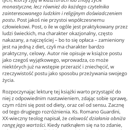
monastyczne, lecz również do każdego czytelnika
zainteresowanego ludzkim i religijnym doświadczeniem
postu
. Post jakoś nie przystoi współczesnemu
człowiekowi. Post, o ile w ogóle jest praktykowany przez
ludzi świeckich, ma charakter okazjonalny, często
nakazany, a najczęściej – bo to się opłaca – zamieniony
jest na jedną z diet, czyli ma charakter bardzo
praktyczny, celowy. Autor nie opisuje w książce postu
jako czegoś wyjątkowego, wprowadza, co może
niektórych już na wstępie przerazić i zniechęcić, w
rzeczywistość postu jako sposobu przeżywania swojego
życia.
Rozpoczynając lekturę tej książki warto przystąpić do
niej z odpowiednim nastawieniem, zdając sobie sprawę,
czym różni się post od diety, oraz cel od sensu. Zacznę
od tego drugiego rozróżnienia. Ks. Romano Guardini,
XX-wieczny teolog napisał, że
celowość działania obniża
rangę jego wartości
. Kiedy natknąłem się na to zdanie,