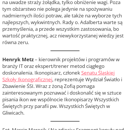
na uwadze straży żołądka, tylko obniżenie wagi. Poza
tym obżarstwo nie polega jedynie na spożywaniu
nadmiernych ilości potraw, ale także na wyborze tych
najlepszych, wykwintnych. Rady o. Adalberta warte są
przemyślenia, a przede wszystkim zastosowania, bo
wartość praktycznej, acz niewykorzystanej wiedzy jest
równa zeru.
Henryk Metz
– kierownik projektów i programów w
branży IT oraz ekspert/trener metod ciągłego
doskonalenia. Ikonopisarz, członek
Senatu Śląskiej
Szkoły Ikonograficznej
, reprezentuje Wydział Światło i
Zbawienie ŚSI. Wraz z żoną Zofią pomaga
zainteresowanym poznawać i doskonalić się w sztuce
pisania ikon we wspólnocie Ikonopisarzy Wszystkich
Świętych przy parafii pw. Wszystkich Świętych w
Gliwicach.
Fot. Marcin Marecik / Na zdjęciu: Fragment kopuły nad