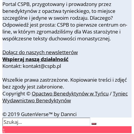
Portal CSPB, przygotowany i prowadzony przez
benedyktynów z opactwa tynieckiego, to miejsce
szczególne i jedyne w swoim rodzaju. Dlaczego?
Odpowiedź jest prosta: CSPB to pierwsze centrum on-
line, w którym zgromadziliśmy dla Was starożytne i
współczesne teksty duchowości monastycznej.
Dołącz do naszych newsletterów
Wspieraj naszą działalność
Kontakt: kontakt@cspb.pl
Wszelkie prawa zastrzeżone. Kopiowanie treści i zdjęć
bez zgody jest zabronione.
Copyright ©
Opactwo Benedyktynów w Tyńcu
/
Tyniec
Wydawnictwo Benedyktynów
© 2019 GutenVerse™ by Dannci
↑