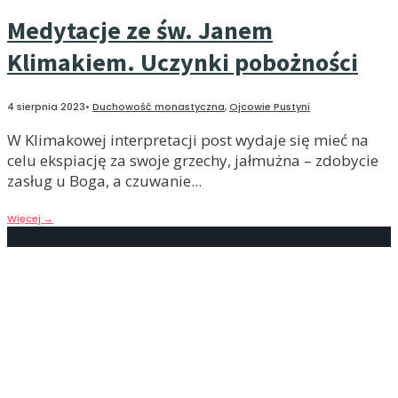
Medytacje ze św. Janem
Klimakiem. Uczynki pobożności
4 sierpnia 2023
•
Duchowość monastyczna
,
Ojcowie Pustyni
W Klimakowej interpretacji post wydaje się mieć na
celu ekspiację za swoje grzechy, jałmużna – zdobycie
zasług u Boga, a czuwanie
...
Więcej
→
Medytacje ze św. Janem
Klimakiem. Walka z myślami
28 lipca 2023
•
Duchowość monastyczna
,
Ojcowie Pustyni
Wobec złych myśli można zdecydować się albo na