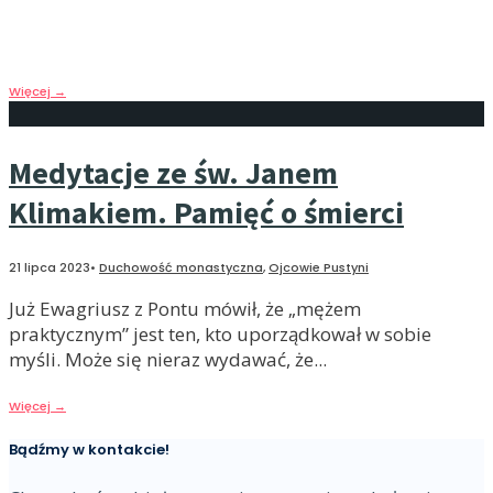
ucieczkę do Boga, albo na spór z nimi, albo na ich
pomijanie i lekceważenie.
Więcej
→
Medytacje ze św. Janem
Klimakiem. Pamięć o śmierci
21 lipca 2023
•
Duchowość monastyczna
,
Ojcowie Pustyni
Już Ewagriusz z Pontu mówił, że „mężem
praktycznym” jest ten, kto uporządkował w sobie
myśli. Może się nieraz wydawać, że
...
Więcej
→
Bądźmy w kontakcie!