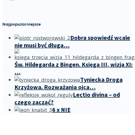
Najpopularniejsze
Dobra spowiedź wcale
nie musi być długa…
Św. Hildegarda z Bingen. Księga III, wizja XI:
…
Tyniecka Droga
Krzyżowa. Rozważania ojca…
Lectio divina – od
czego zacząć?
6 x NIE