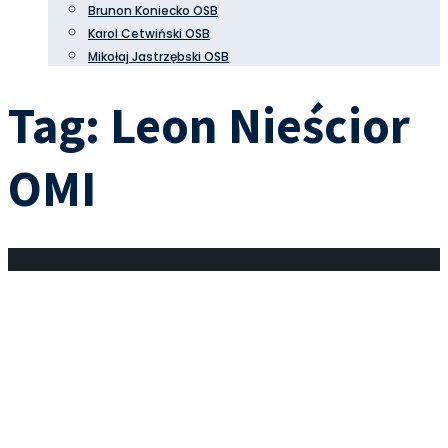
Brunon Koniecko OSB
Karol Cetwiński OSB
Mikołaj Jastrzębski OSB
Tag:
Leon Nieścior
OMI
Medytacje ze św. Janem
Klimakiem. Dar rozeznania
24 sierpnia 2023
•
Duchowość monastyczna
,
Ojcowie Pustyni
Rozeznanie duchowe okazuje się dobrodziejstwem nie