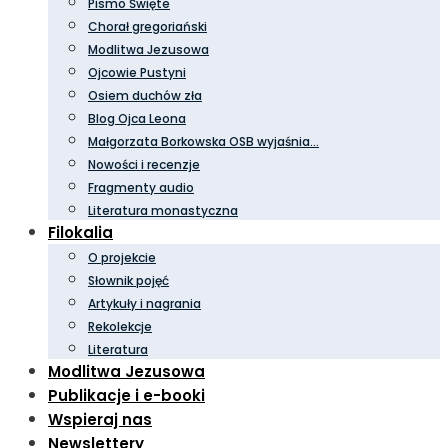
Pismo Święte
Chorał gregoriański
Modlitwa Jezusowa
Ojcowie Pustyni
Osiem duchów zła
Blog Ojca Leona
Małgorzata Borkowska OSB wyjaśnia…
Nowości i recenzje
Fragmenty audio
Literatura monastyczna
Filokalia
O projekcie
Słownik pojęć
Artykuły i nagrania
Rekolekcje
Literatura
Modlitwa Jezusowa
Publikacje i e-booki
Wspieraj nas
Newslettery