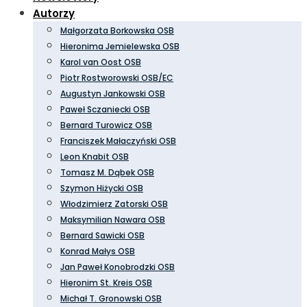
Autorzy
Małgorzata Borkowska OSB
Hieronima Jemielewska OSB
Karol van Oost OSB
Piotr Rostworowski OSB/EC
Augustyn Jankowski OSB
Paweł Sczaniecki OSB
Bernard Turowicz OSB
Franciszek Małaczyński OSB
Leon Knabit OSB
Tomasz M. Dąbek OSB
Szymon Hiżycki OSB
Włodzimierz Zatorski OSB
Maksymilian Nawara OSB
Bernard Sawicki OSB
Konrad Małys OSB
Jan Paweł Konobrodzki OSB
Hieronim St. Kreis OSB
Michał T. Gronowski OSB