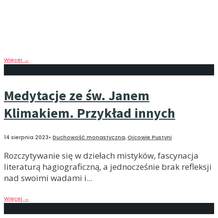
tylko dla tego, kto je posiada, ale również dla tych,
którzy dobrowolnie wybierają go za swego mistrza.
Można otrzymać światło bezpośrednio od Boga, ale
też wiele światła przychodzi od ludzi czystego serca.
Więcej
→
Medytacje ze św. Janem
Klimakiem. Przykład innych
14 sierpnia 2023
•
Duchowość monastyczna
,
Ojcowie Pustyni
Rozczytywanie się w dziełach mistyków, fascynacja
literaturą hagiograficzną, a jednocześnie brak refleksji
nad swoimi wadami i
...
Więcej
→