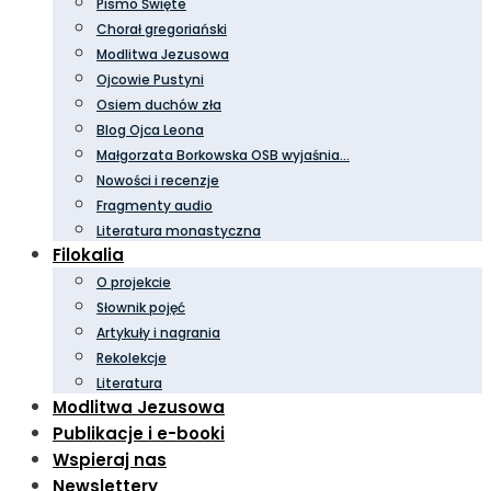
Pismo Święte
Chorał gregoriański
Modlitwa Jezusowa
Ojcowie Pustyni
Osiem duchów zła
Blog Ojca Leona
Małgorzata Borkowska OSB wyjaśnia…
Nowości i recenzje
Fragmenty audio
Literatura monastyczna
Filokalia
O projekcie
Słownik pojęć
Artykuły i nagrania
Rekolekcje
Literatura
Modlitwa Jezusowa
Publikacje i e-booki
Wspieraj nas
Newslettery