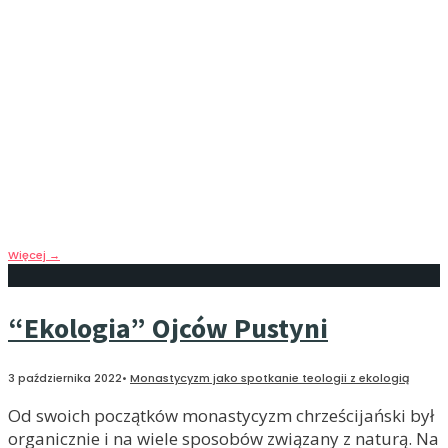
tradycji monastycznej
7 listopada 2022
•
Monastycyzm jako spotkanie teologii z ekologią
Rozprzestrzeniający się na zachodnią Europę
monastycyzm pogłębia ekologiczną wrażliwość i
świadomość mnichów. W innych warunkach
geograficznych (pod względem temperatury, długości
dnia, flory i fauny) pojawiają się nowe spojrzenia na
naturę i nowe związane z nim postawy.
Więcej
→
“Ekologia” Ojców Pustyni
3 października 2022
•
Monastycyzm jako spotkanie teologii z ekologią
Od swoich początków monastycyzm chrześcijański był
organicznie i na wiele sposobów związany z naturą. Na