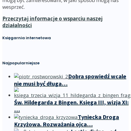
mogą być zainteresowani, w jaki sposób mogą nas
wesprzeć.
Przeczytaj informacje o wsparciu naszej
działalności
Księgarnia internetowa
Najpopularniejsze
Dobra spowiedź wcale
nie musi być długa…
Św. Hildegarda z Bingen. Księga III, wizja XI:
…
Tyniecka Droga
Krzyżowa. Rozważania ojca…