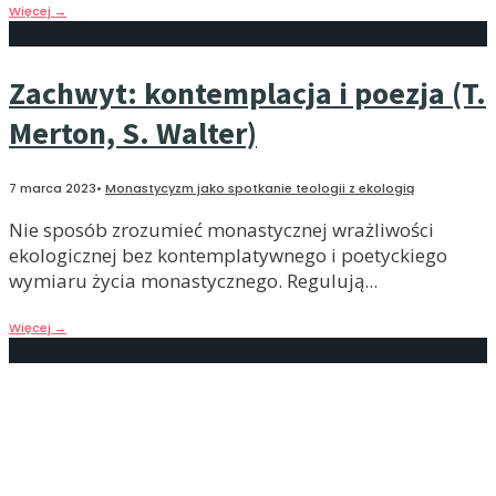
Więcej
→
Zachwyt: kontemplacja i poezja (T.
Merton, S. Walter)
7 marca 2023
•
Monastycyzm jako spotkanie teologii z ekologią
Nie sposób zrozumieć monastycznej wrażliwości
ekologicznej bez kontemplatywnego i poetyckiego
wymiaru życia monastycznego. Regulują
...
Więcej
→
“Discretio” (styl i ekonomia)
7 lutego 2023
•
Monastycyzm jako spotkanie teologii z ekologią