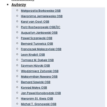
Autorzy
Małgorzata Borkowska OSB
Hieronima Jemielewska OSB
Karol van Oost OSB
Piotr Rostworowski OSB/EC
Augustyn Jankowski OSB
Paweł Sczaniecki OSB
Bernard Turowicz OSB
Franciszek Małaczyński OSB
Leon Knabit OSB
Tomasz M. Dąbek OSB
Szymon Hiżycki OSB
Włodzimierz Zatorski OSB
Maksymilian Nawara OSB
Bernard Sawicki OSB
Konrad Małys OSB
Jan Paweł Konobrodzki OSB
Hieronim St. Kreis OSB
Michał T. Gronowski OSB