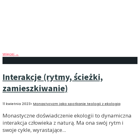
Kontemplatywno-liturgiczna wrażliwość mnichów na
ekologię może stać się podstawą postrzegania świata
i wchodzenia z nim w interakcję. W ten sposób, w
kluczu Wcielenia nowego sensu nabrać może tak
doświadczenie ciała, jak i będąca jego wyrazem
kreatywność.
Więcej
→
Interakcje (rytmy, ścieżki,
zamieszkiwanie)
11 kwietnia 2023
•
Monastycyzm jako spotkanie teologii z ekologią
Monastyczne doświadczenie ekologii to dynamiczna
interakcja człowieka z naturą. Ma ona swój rytm i
swoje cykle, wyrastające
...