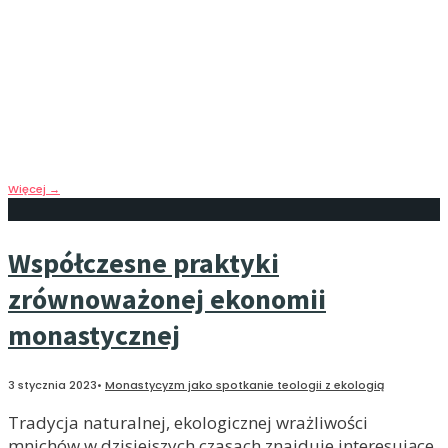
Ekologiczna wrażliwość monastyczna może stać się
ważnym głosem w gorącej dzisiaj debacie
ideologicznej na temat środowiska w epoce
antropocenu. Może to być okazją do odparcia krytyk
postawy Kościoła wobec ekologii poprzez
wypracowanie nade wszystko konstruktywnych
postaw wobec środowiska.
Więcej
→
Współczesne praktyki
zrównoważonej ekonomii
monastycznej
3 stycznia 2023
•
Monastycyzm jako spotkanie teologii z ekologią
Tradycja naturalnej, ekologicznej wrażliwości
mnichów w dzisiejszych czasach znajduje interesujące,