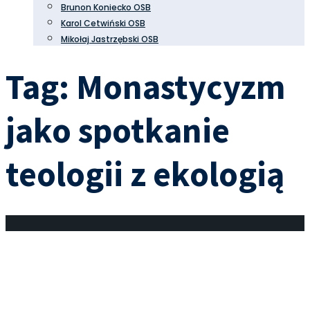
Brunon Koniecko OSB
Karol Cetwiński OSB
Mikołaj Jastrzębski OSB
Tag:
Monastycyzm
jako spotkanie
teologii z ekologią
Integracja (ciało i kreatywność)
9 maja 2023
•
Monastycyzm jako spotkanie teologii z ekologią